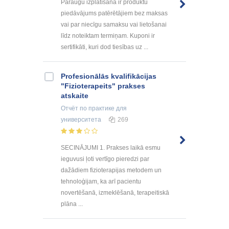
Paraugu izplatīšana ir produktu
piedāvājums patērētājiem bez maksas
vai par niecīgu samaksu vai lietošanai
līdz noteiktam termiņam. Kuponi ir
sertifikāti, kuri dod tiesības uz ...
Profesionālās kvalifikācijas
"Fizioterapeits" prakses
atskaite
Отчёт по практике
для
университета
269
SECINĀJUMI 1. Prakses laikā esmu
ieguvusi ļoti vertīgo pieredzi par
dažādiem fizioterapijas metodem un
tehnoloģijam, ka arī pacientu
novertēšanā, izmeklēšanā, terapeitiskā
plāna ...