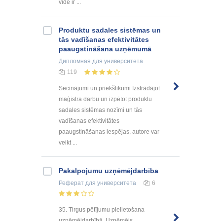
vidē ir ...
Produktu sadales sistēmas un
tās vadīšanas efektivitātes
paaugstināšana uzņēmumā
Дипломная
для университета
119
Secinājumi un priekšlikumi Izstrādājot
maģistra darbu un izpētot produktu
sadales sistēmas nozīmi un tās
vadīšanas efektivitātes
paaugstināšanas iespējas, autore var
veikt ...
Pakalpojumu uzņēmējdarbība
Реферат
для университета
6
35. Tirgus pētījumu pielietošana
uzņēmējdarbībā. Uzņēmējs