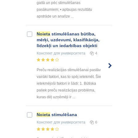
gaitā un pēc stimulēšanas
pasākumiem; • aptaujas rezultātu
apstrāde un analīze ...
Noieta
stimulēšanas būtība,
mērķi, uzdevumi, klasifikācija,
līdzekļi un iedarbības objekti
Конспект
для университета
4
Preču realizācijas stimulēšanai pastāv
vairāki faktori, kas to spēj ietekmēt. Šie
ietekmējoši faktori ir šādi: 1. Būtiska
paliek preču realizācijas problēma,
kuras dēļ uzņēmēji ir ...
Noieta
stimulēšana
Конспект
для университета
6