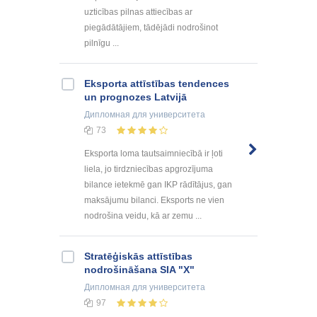
uzticības pilnas attiecības ar
piegādātājiem, tādējādi nodrošinot
pilnīgu ...
Eksporta attīstības tendences
un prognozes Latvijā
Дипломная
для университета
73
Eksporta loma tautsaimniecībā ir ļoti
liela, jo tirdzniecības apgrozījuma
bilance ietekmē gan IKP rādītājus, gan
maksājumu bilanci. Eksports ne vien
nodrošina veidu, kā ar zemu ...
Stratēģiskās attīstības
nodrošināšana SIA "X"
Дипломная
для университета
97