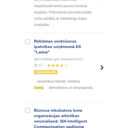
nepārtraukti ievieš jaunas biznesa
iespējas. Plānošanas procesā pastāv
cieša saistība ar mārketinga daļas
izstrādāto ...
Reklāmas veidošanas
īpatnības uzņēmumā AS
"Laima"
Дипломная
для университета
67
ОЦЕНЕННЫЙ!
... iedarbības līdzekļi: reklāma,
noieta
stimulēšana un propaganda
...
Biznesa inkubatora loma
organizācijas attīstības
veicināšanā: SIA Intelligent
Communication gadījuma