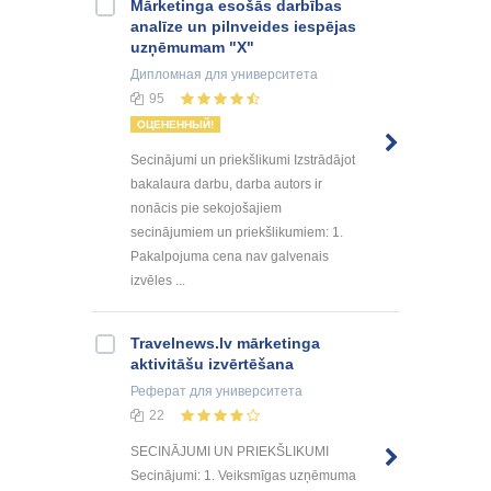
Mārketinga esošās darbības
analīze un pilnveides iespējas
uzņēmumam "X"
Дипломная
для университета
95
ОЦЕНЕННЫЙ!
Secinājumi un priekšlikumi Izstrādājot
bakalaura darbu, darba autors ir
nonācis pie sekojošajiem
secinājumiem un priekšlikumiem: 1.
Pakalpojuma cena nav galvenais
izvēles ...
Travelnews.lv mārketinga
aktivitāšu izvērtēšana
Реферат
для университета
22
SECINĀJUMI UN PRIEKŠLIKUMI
Secinājumi: 1. Veiksmīgas uzņēmuma