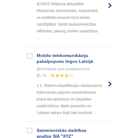
IEVADS Pētījuma aktualitāte.
Mūsdienās ekonomiskā, sabiedriskā
un politiskā pasaule kļūst arvien
sarežģītāka. Valsts tautsaimniecībai
attīstoties, pieaug cilvēku vajadzības.
...
Mobilo telekomunikāciju
pakalpojumu tirgus Latvijā
Дипломная
для университета
76
1.1. Sistēmu klasifikācijas raksturojums
Informācijas apjoma palielināšanās
prasa tās apmaiņas un piegādes
paātrināšanu, tāpēc pasaules un
Latvijas sakaru tirgū tiek novērots ...
Saimnieciskās darbības
analīze SIA "XYZ"