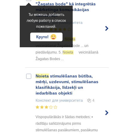
"Žagatas bode" kā integrētās
mārketinga komunikācijas
Ты можешь добавить
sastāvdaļa
любую работу в список
Реферат
для университета
пожеланий.
19
Круто!
... mājas lapās. 3.
Noieta
veicināšanai Žagatas Bode ... un
piedāvājumu. 5.
Noieta
veicināšanā
Žagatas Bodes ...
Noieta
stimulēšanas būtība,
mērķi, uzdevumi, stimulēšanas
klasifikācija, līdzekļi un
iedarbības objekti
Конспект
для университета
4
Vispopulārākās ir šādas metodes: •
rādītāju salīdzinājums pirms
stimulēšanas pasākumiem, pasākumu