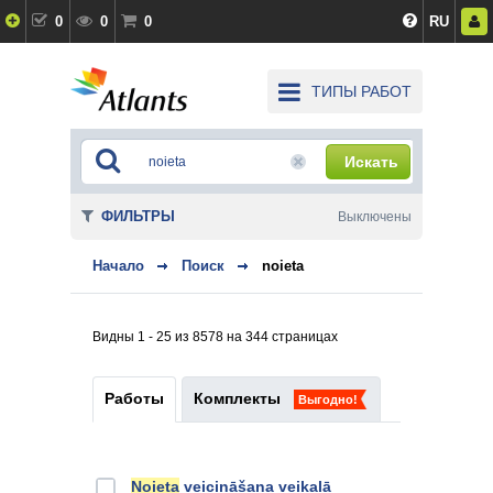
0
0
0
RU
ТИПЫ РАБОТ
Искать
ФИЛЬТРЫ
Выключены
Начало
Поиск
noieta
Видны 1 - 25 из 8578 на 344 страницах
Работы
Комплекты
Выгодно!
Noieta
veicināšana veikalā