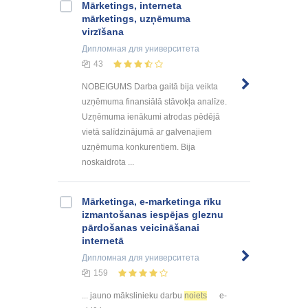
Mārketings, interneta
mārketings, uzņēmuma
virzīšana
Дипломная
для университета
43
NOBEIGUMS Darba gaitā bija veikta
uzņēmuma finansiālā stāvokļa analīze.
Uzņēmuma ienākumi atrodas pēdējā
vietā salīdzinājumā ar galvenajiem
uzņēmuma konkurentiem. Bija
noskaidrota ...
Mārketinga, e-marketinga rīku
izmantošanas iespējas gleznu
pārdošanas veicināšanai
internetā
Дипломная
для университета
159
... jauno mākslinieku darbu
noiets
e-