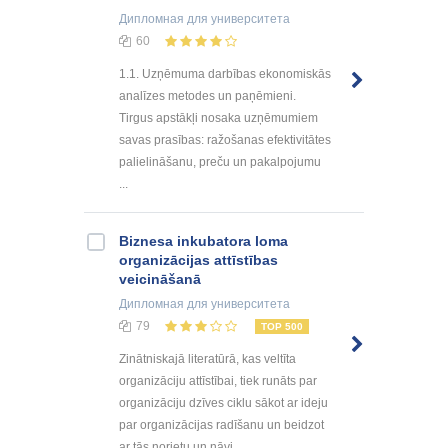
Дипломная
для университета
60
1.1. Uzņēmuma darbības ekonomiskās
analīzes metodes un paņēmieni.
Tirgus apstākļi nosaka uzņēmumiem
savas prasības: ražošanas efektivitātes
palielināšanu, preču un pakalpojumu
...
Biznesa inkubatora loma
organizācijas attīstības
veicināšanā
Дипломная
для университета
79
TOP 500
Zinātniskajā literatūrā, kas veltīta
organizāciju attīstībai, tiek runāts par
organizāciju dzīves ciklu sākot ar ideju
par organizācijas radīšanu un beidzot
ar tās norietu un nāvi ...