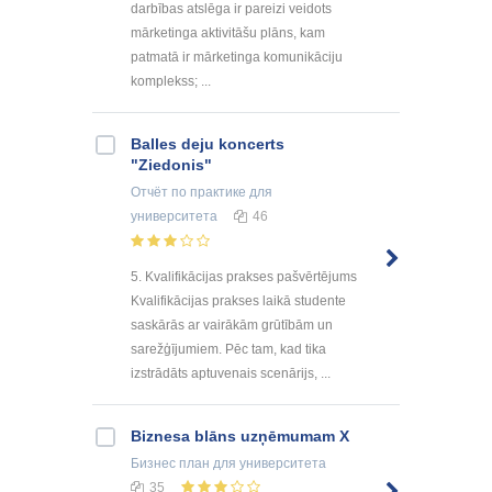
darbības atslēga ir pareizi veidots
mārketinga aktivitāšu plāns, kam
patmatā ir mārketinga komunikāciju
komplekss; ...
Balles deju koncerts
"Ziedonis"
Отчёт по практике
для
университета
46
5. Kvalifikācijas prakses pašvērtējums
Kvalifikācijas prakses laikā studente
saskārās ar vairākām grūtībām un
sarežģījumiem. Pēc tam, kad tika
izstrādāts aptuvenais scenārijs, ...
Biznesa blāns uzņēmumam X
Бизнес план
для университета
35