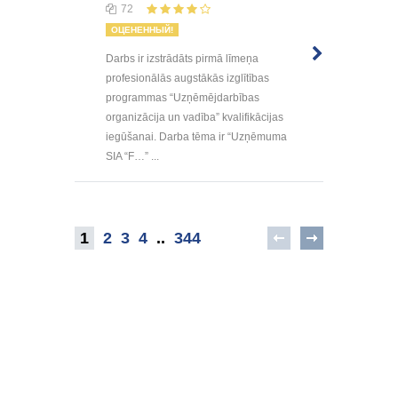
72
ОЦЕНЕННЫЙ!
Darbs ir izstrādāts pirmā līmeņa
profesionālās augstākās izglītības
programmas “Uzņēmējdarbības
organizācija un vadība” kvalifikācijas
iegūšanai. Darba tēma ir “Uzņēmuma
SIA “F…” ...
1
2
3
4
..
344