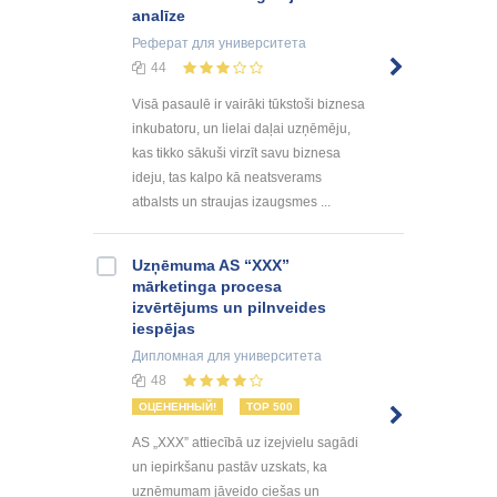
analīze
Реферат
для университета
44
Visā pasaulē ir vairāki tūkstoši biznesa
inkubatoru, un lielai daļai uzņēmēju,
kas tikko sākuši virzīt savu biznesa
ideju, tas kalpo kā neatsverams
atbalsts un straujas izaugsmes ...
Uzņēmuma AS “XXX”
mārketinga procesa
izvērtējums un pilnveides
iespējas
Дипломная
для университета
48
ОЦЕНЕННЫЙ!
TOP 500
AS „XXX” attiecībā uz izejvielu sagādi
un iepirkšanu pastāv uzskats, ka
uzņēmumam jāveido ciešas un