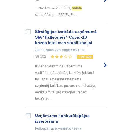
... reklāmu – 250 EUR,
noieta
stimulēšanu – 225 EUR ...
Stratēģijas izstrāde uzņēmumā
SIA “Palleteries” Covid-19
krīzes ietekmes stabilizācijai
Дипломная
для университета
102
TOP 100
Ikviena veiksmīga uzņēmuma
vadītājam jāapzinās, ka krīze jebkurā
tās izpausmē ir neatņemama
uzņēmējdarbības procesa sastāvdaļa,
vadītājam tai jāgatavojas un pēc
iespējas ...
Uzņēmuma konkurētspējas
izvērtēšana
Реферат
для университета