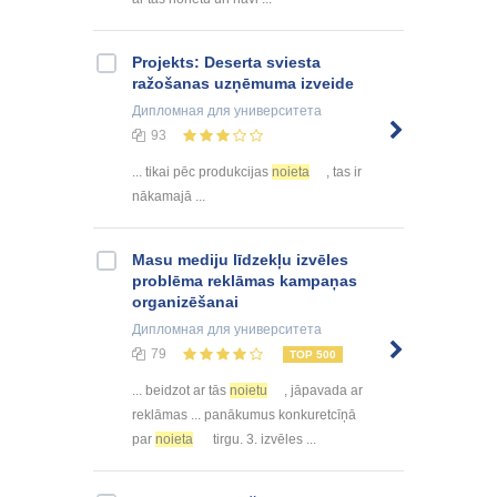
Projekts: Deserta sviesta
ražošanas uzņēmuma izveide
Дипломная
для университета
93
... tikai pēc produkcijas
noieta
, tas ir
nākamajā ...
Masu mediju līdzekļu izvēles
problēma reklāmas kampaņas
organizēšanai
Дипломная
для университета
79
TOP 500
... beidzot ar tās
noietu
, jāpavada ar
reklāmas ... panākumus konkuretcīņā
par
noieta
tirgu. 3. izvēles ...