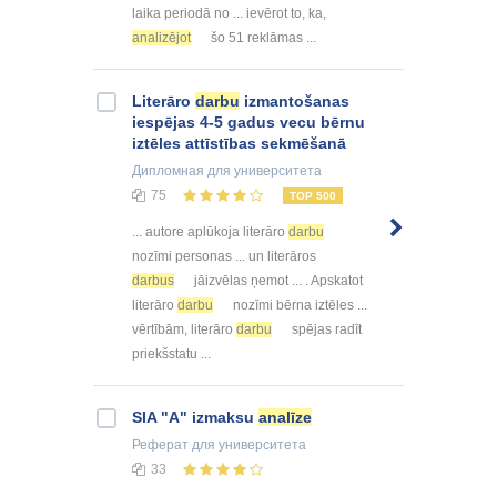
laika periodā no ... ievērot to, ka,
analizējot
šo 51 reklāmas ...
Literāro
darbu
izmantošanas
iespējas 4-5 gadus vecu bērnu
iztēles attīstības sekmēšanā
Дипломная
для университета
75
TOP 500
... autore aplūkoja literāro
darbu
nozīmi personas ... un literāros
darbus
jāizvēlas ņemot ... . Apskatot
literāro
darbu
nozīmi bērna iztēles ...
vērtībām, literāro
darbu
spējas radīt
priekšstatu ...
SIA "A" izmaksu
analīze
Реферат
для университета
33