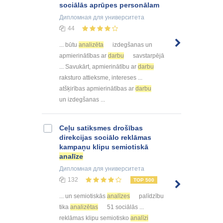
sociālās aprūpes personālam
Дипломная
для университета
44
... būtu
analizēta
izdegšanas un
apmierinātības ar
darbu
savstarpējā
... Savukārt, apmierinātību ar
darbu
raksturo attieksme, intereses ...
atšķirības apmierinātības ar
darbu
un izdegšanas ...
Ceļu satiksmes drošības
direkcijas sociālo reklāmas
kampaņu klipu semiotiskā
analīze
Дипломная
для университета
132
TOP 500
... un semiotiskās
analīzes
palīdzību
tika
analizētas
51 sociālās ...
reklāmas klipu semiotisko
analīzi