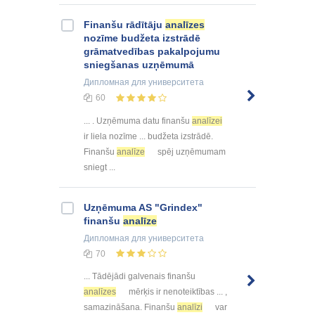
Finanšu rādītāju
analīzes
nozīme budžeta izstrādē
grāmatvedības pakalpojumu
sniegšanas uzņēmumā
Дипломная
для университета
60
... . Uzņēmuma datu finanšu
analīzei
ir liela nozīme ... budžeta izstrādē.
Finanšu
analīze
spēj uzņēmumam
sniegt ...
Uzņēmuma AS "Grindex"
finanšu
analīze
Дипломная
для университета
70
... Tādējādi galvenais finanšu
analīzes
mērķis ir nenoteiktības ... ,
samazināšana. Finanšu
analīzi
var