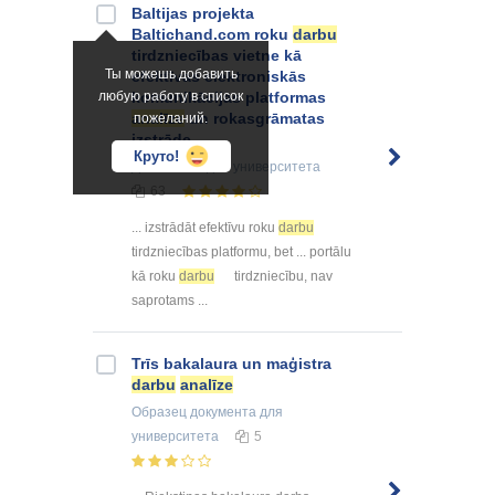
Baltijas projekta
Baltichand.com roku
darbu
tirdzniecības vietne kā
Ты можешь добавить
efektīvas elektroniskās
любую работу в список
komunikācijas platformas
analīze
un rokasgrāmatas
пожеланий.
izstrāde
Круто!
Дипломная
для университета
63
... izstrādāt efektīvu roku
darbu
tirdzniecības platformu, bet ... portālu
kā roku
darbu
tirdzniecību, nav
saprotams ...
Trīs bakalaura un maģistra
darbu
analīze
Образец документа
для
университета
5