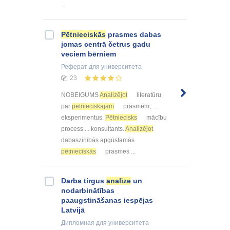
...
Pētnieciskās
prasmes dabas
jomas centrā četrus gadu
veciem bērniem
Реферат
для университета
23
NOBEIGUMS
Analizējot
literatūru
par
pētnieciskajām
prasmēm, ...
eksperimentus.
Pētniecisks
mācību
process ... konsultants.
Analizējot
dabaszinībās apgūstamās
pētnieciskās
prasmes ...
Darba tirgus
analīze
un
nodarbinātības
paaugstināšanas iespējas
Latvijā
Дипломная
для университета