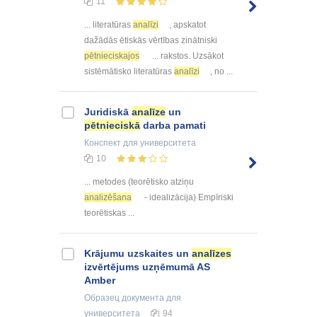
11
... literatūras
analīzi
, apskatot
dažādās ētiskās vērtības zinātniski
pētnieciskajos
... rakstos. Uzsākot
sistēmātisko literatūras
analīzi
, no ...
Juridiskā
analīze
un
pētnieciskā
darba pamati
Конспект
для университета
10
... metodes (teorētisko atziņu
analizēšana
- idealizācija) Empīriski
teorētiskas ...
Krājumu uzskaites un
analīzes
izvērtējums uzņēmumā AS
Amber
Образец документа
для
университета
94