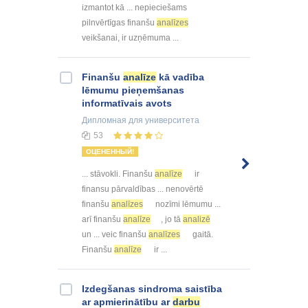
izmantot kā ... nepieciešams
pilnvērtīgas finanšu
analīzes
veikšanai, ir uzņēmuma ...
Finanšu
analīze
kā vadība
lēmumu pieņemšanas
informatīvais avots
Дипломная
для университета
53
ОЦЕНЕННЫЙ!
... stāvokli. Finanšu
analīze
ir
finansu pārvaldības ... nenovērtē
finanšu
analīzes
nozīmi lēmumu ...
arī finanšu
analīze
, jo tā
analizē
un ... veic finanšu
analīzes
gaitā.
Finanšu
analīze
ir ...
Izdegšanas sindroma saistība
ar apmierinātību ar
darbu