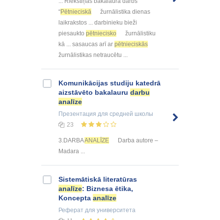
... Riekstiņas bakalaura darbs
“
Pētnieciskā
žurnālistika dienas
laikrakstos ... darbinieku bieži
piesaukto
pētniecisko
žurnālistiku
kā ... sasaucas arī ar
pētnieciskās
žurnālistikas netraucētu ...
Komunikācijas studiju katedrā
aizstāvēto bakalauru
darbu
analīze
Презентация
для средней школы
23
3.DARBA
ANALĪZE
Darba autore –
Madara ...
Sistemātiskā literatūras
analīze
: Biznesa ētika,
Koncepta
analīze
Реферат
для университета