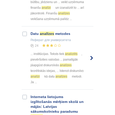
būtību, jēdzienu un ... veikt uzņēmuma
finanšu
analīzi
un izanalizēt to ... arī
jākontrolē. Finanšu
analīzes
veikšana uzņēmumā palīdz ...
Datu
analīzes
metodes
Реферат
для университета
24
... institūcijas. Teksts tiek
analizēts
,
pievēršoties valodas ... pamatīgāk
jāapgūst diskursīvās
analīzes
teorētiskās idejas, ... īstenot diskursīvo
analīzi
kā datu
analīzes
metodi.
Ja ...
Interneta lietojums
izglītošanās mērķiem skolā un
mājās: Latvijas
sākumskolnieku paradumu