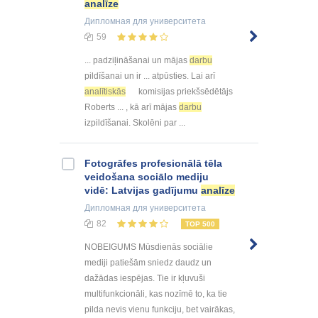
analīze
Дипломная
для университета
59
... padziļināšanai un mājas
darbu
pildīšanai un ir ... atpūsties. Lai arī
analītiskās
komisijas priekšsēdētājs
Roberts ... , kā arī mājas
darbu
izpildīšanai. Skolēni par ...
Fotogrāfes profesionālā tēla
veidošana sociālo mediju
vidē: Latvijas gadījumu
analīze
Дипломная
для университета
82
TOP 500
NOBEIGUMS Mūsdienās sociālie
mediji patiešām sniedz daudz un
dažādas iespējas. Tie ir kļuvuši
multifunkcionāli, kas nozīmē to, ka tie
pilda nevis vienu funkciju, bet vairākas,