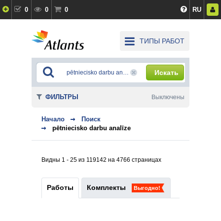
0
0
0
RU
ТИПЫ РАБОТ
Искать
ФИЛЬТРЫ
Выключены
Начало
Поиск
pētniecisko darbu analīze
Видны 1 - 25 из 119142 на 4766 страницах
Работы
Комплекты
Выгодно!