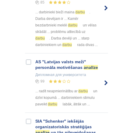
85
... darbinieki bieži maina
darbu
.
Darba devējam ir ... Kamēr
bezdarbnieki meklē
darbu
un vēlas
strādāt ... problēmu attiecībā uz
darbu
. Darba devēji un ... starp
darbiniekiem un
darbu
rada divas ...
AS "Latvijas valsts meži"
personāla motivēšanas
analīze
Дипломная
для университета
99
... radīt neapmierinātību ar
darbu
un
dzīvi kopumā ... darbiniekiem stimulu
paveikt
darbu
labāk, ātrāk un ...
SIA "Schenker" iekšējās
organizatoriskās stratēģijas
analīze
un tās pilnveidošanas