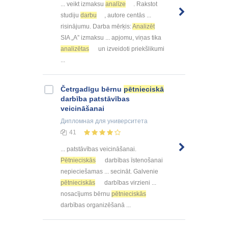
... veikt izmaksu
analīze
. Rakstot
studiju
darbu
, autore centās ...
risinājumu. Darba mērķis:
Analizēt
SIA „A” izmaksu ... apjomu, viņas tika
analizētas
un izveidoti priekšlikumi
...
Četrgadīgu bērnu
pētnieciskā
darbība patstāvības
veicināšanai
Дипломная
для университета
41
... patstāvības veicināšanai.
Pētnieciskās
darbības īstenošanai
nepieciešamas ... secināt. Galvenie
pētnieciskās
darbības virzieni ...
nosacījums bērnu
pētnieciskās
darbības organizēšanā ...