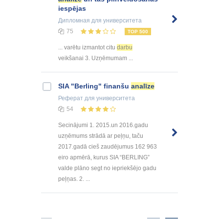
iespējas
Дипломная
для университета
75
TOP 500
... varētu izmantot citu
darbu
veikšanai 3. Uzņēmumam ...
SIA "Berling" finanšu
analīze
Реферат
для университета
54
Secinājumi 1. 2015.un 2016.gadu
uzņēmums strādā ar peļņu, taču
2017.gadā cieš zaudējumus 162 963
eiro apmērā, kurus SIA “BERLING”
valde plāno segt no iepriekšējo gadu
peļņas. 2. ...