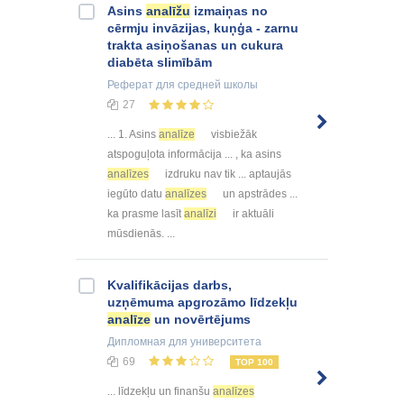
Asins
analīžu
izmaiņas no
cērmju invāzijas, kuņģa - zarnu
trakta asiņošanas un cukura
diabēta slimībām
Реферат
для средней школы
27
... 1. Asins
analīze
visbiežāk
atspoguļota informācija ... , ka asins
analīzes
izdruku nav tik ... aptaujās
iegūto datu
analīzes
un apstrādes ...
ka prasme lasīt
analīzi
ir aktuāli
mūsdienās. ...
Kvalifikācijas darbs,
uzņēmuma apgrozāmo līdzekļu
analīze
un novērtējums
Дипломная
для университета
69
TOP 100
... līdzekļu un finanšu
analīzes