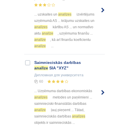
... uzskaites un
analīzes
izvērtējums
uzņēmumā AS ... krājumu uzskaites un
analīzes
kārtību AS ... un normatīvo
aktu
analīze
, uzņēmuma finanšu ...
analīze
, kā arī finanšu koeficientu
analīze
...
Saimnieciskās darbības
analīze
SIA "XYZ"
Дипломная
для университета
60
... Uzņēmuma darbības ekonomiskās
analīzes
metodes un paņēmieni ...
saimnieciski-finansiālās darbības
analīze
ļauj pieņemt ... Tātad,
saimnieciskās darbības
analīzes
objekts ir saimnieciskās ...