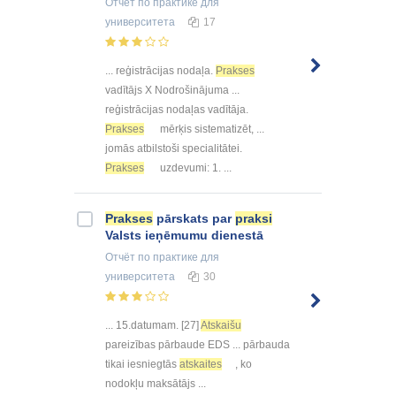
Отчёт по практике
для
университета
17
... reģistrācijas nodaļa.
Prakses
vadītājs X Nodrošinājuma ...
reģistrācijas nodaļas vadītāja.
Prakses
mērķis sistematizēt, ...
jomās atbilstoši specialitātei.
Prakses
uzdevumi: 1. ...
Prakses
pārskats par
praksi
Valsts ieņēmumu dienestā
Отчёт по практике
для
университета
30
... 15.datumam. [27]
Atskaišu
pareizības pārbaude EDS ... pārbauda
tikai iesniegtās
atskaites
, ko
nodokļu maksātājs ...