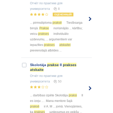
Отчёт по практике
для
университета
8
ОЦЕНЕННЫЙ!
... pirmsdiploma
praksē
Tiesībsarga
birojā.
Prakse
norisinājās ... kārtību;
veicu
prakses
individuālo
uzdevumu, ... argumentiem var
iepazīties
prakses
atskaitei
pievienotajā atbildes ...
Skolotāja
prakse
II
prakses
atskaite
Отчёт по практике
для
университета
50
... darbības izpēte Skolotāja
praksi
II
es izeju ... . Mana mentore šajā
praksē
ir A. M ... jomā. Vienojāmies,
ka
prakses
uzdevumus es veikšu ...