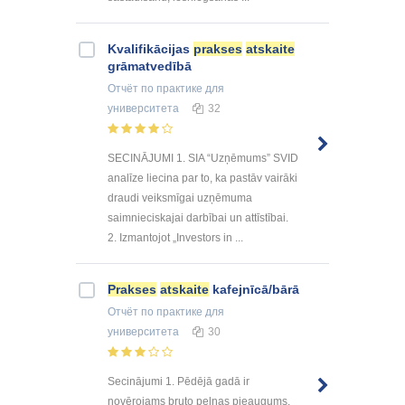
Kvalifikācijas
prakses
atskaite
grāmatvedībā
Отчёт по практике
для
университета
32
SECINĀJUMI 1. SIA “Uzņēmums” SVID
analīze liecina par to, ka pastāv vairāki
draudi veiksmīgai uzņēmuma
saimnieciskajai darbībai un attīstībai.
2. Izmantojot „Investors in ...
Prakses
atskaite
kafejnīcā/bārā
Отчёт по практике
для
университета
30
Secinājumi 1. Pēdējā gadā ir
novērojams bruto peļņas pieaugums.