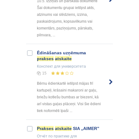
10.5. Izziņas un pārskata dokumenti
Šai dokumentu grupai ietilpst akts,
atzinums vai slēdziens, izzina,
paskaidrojums, kopsavilkums vai
komentārs, paziņojums, pārskats,
pilnvara, ...
Ēdināšanas uzņēmuma
prakses
atskaite
Конспект
для университета
15
Bērnu ēdienkartē ietilpst mājas frī
kartupeļi, krāsaini makaroni ar gaļu,
briežu kotlešu bumbas ar biezeni, kā
arī vistas gaļas plāceņi. Visi šie ēdieni
tiek noformēti īpaši ...
Prakses
atskaite
SIA „AIMER”
Отчёт по практике
для