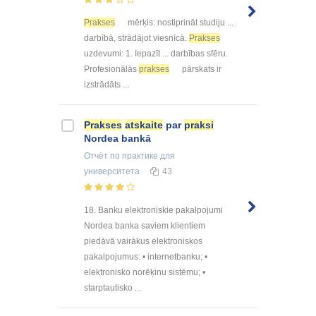
Prakses
mērķis: nostiprināt studiju ...
darbībā, strādājot viesnīcā.
Prakses
uzdevumi: 1. Iepazīt ... darbības sfēru.
Profesionālās
prakses
pārskats ir
izstrādāts ...
Prakses
atskaite
par
praksi
Nordea bankā
Отчёт по практике
для
университета
43
18. Banku elektroniskie pakalpojumi
Nordea banka saviem klientiem
piedāvā vairākus elektroniskos
pakalpojumus: • internetbanku; •
elektronisko norēķinu sistēmu; •
starptautisko ...