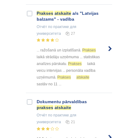
Prakses
atskaite
a/s "Latvijas
balzams" - vadība
Отчёт по практике
для
университета
27
... ražošanā un izplatīšanā.
Prakses
laikā strādāju uzņēmuma ... statistikas
analīzes pārskatu.
Prakses
laikā
veicu intervijas ... personāla vadība
uzņēmumā.
Prakses
atskaite
sastāv no 11 ...
Dokumentu pārvaldības
prakses
atskaite
Отчёт по практике
для
университета
21