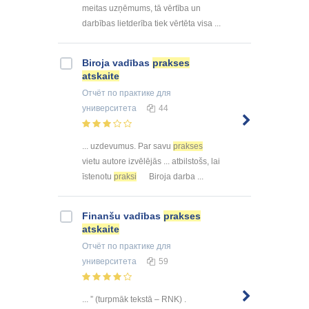
meitas uzņēmums, tā vērtība un
darbības lietderība tiek vērtēta visa ...
Biroja vadības
prakses
atskaite
Отчёт по практике
для
университета
44
... uzdevumus. Par savu
prakses
vietu autore izvēlējās ... atbilstošs, lai
īstenotu
praksi
Biroja darba ...
Finanšu vadības
prakses
atskaite
Отчёт по практике
для
университета
59
... ” (turpmāk tekstā – RNK) .