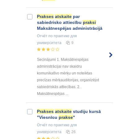
Prakses
atskaite
par
sabiedrisko attiecību
praksi
Maksātnespējas administrācijā
Отчёт по практике
для
университета
9
Secinājumi 1. Maksātnespējas
administrācijai nav skaidru
komunikatīvo mērķu un noteiktas
precīzas mērķauditorijas, organizējot
sabiedriskās attiecības. 2.
Maksātnespējas ...
Prakses
atskaite
studiju kursā
"Viesnīcu
prakse
"
Отчёт по практике
для
университета
26