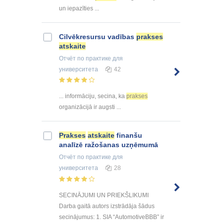
un iepazīties ...
Cilvēkresursu vadības
prakses
atskaite
Отчёт по практике
для
университета
42
... informāciju, secina, ka
prakses
organizācijā ir augsti ...
Prakses
atskaite
finanšu
analīzē ražošanas uzņēmumā
Отчёт по практике
для
университета
28
SECINĀJUMI UN PRIEKŠLIKUMI
Darba gaitā autors izstrādāja šādus
secinājumus: 1. SIA “AutomotiveBBB” ir