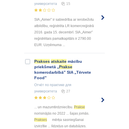
университета
15
SIA „Aimer” ir sabiedrība ar ierobežotu
atbildību, reģistrēta LR komercreģistrā
2016. gada 15. decembrī. SIA „Aimer”
reģistrētais pamatkapitāls ir 2790.00
EUR. Uzņēmuma ...
Prakses
atskaite
mācību
priekšmetā „
Prakse
komercdarbībā” SIA „Tērvete
Food”
Отчёт по практике
для
университета
27
... un mazumtirdzniecību.
Prakse
norisinājās no 2022 ... šajas jomās.
Prakses
mērķa sasniegšanai
izvirzītie ... līdzeļus un datubāzes.