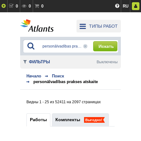
0
0
0
RU
ТИПЫ РАБОТ
Искать
ФИЛЬТРЫ
Выключены
Начало
Поиск
personālvadības prakses atskaite
Видны 1 - 25 из 52411 на 2097 страницах
Работы
Комплекты
Выгодно!