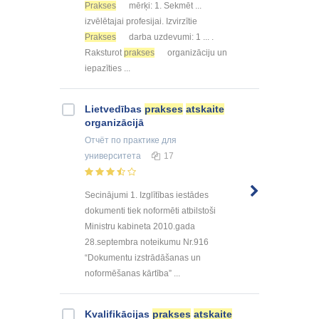
Prakses
mērķi: 1. Sekmēt ...
izvēlētajai profesijai. Izvirzītie
Prakses
darba uzdevumi: 1 ... .
Raksturot
prakses
organizāciju un
iepazīties ...
Lietvedības
prakses
atskaite
organizācijā
Отчёт по практике
для
университета
17
Secinājumi 1. Izglītības iestādes
dokumenti tiek noformēti atbilstoši
Ministru kabineta 2010.gada
28.septembra noteikumu Nr.916
“Dokumentu izstrādāšanas un
noformēšanas kārtība” ...
Kvalifikācijas
prakses
atskaite