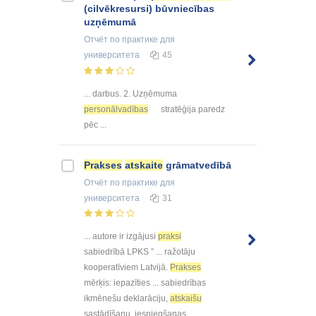
(cilvēkresursi) būvniecības
uzņēmumā
Отчёт по практике
для
университета
45
... darbus. 2. Uzņēmuma
personālvadības
stratēģija paredz
pēc ...
Prakses
atskaite
grāmatvedībā
Отчёт по практике
для
университета
31
... autore ir izgājusi
praksi
sabiedrībā LPKS ” ... ražotāju
kooperatīviem Latvijā.
Prakses
mērķis: iepazīties ... sabiedrības
ikmēnešu deklarāciju,
atskaišu
sastādīšanu, iesniegšanas ...