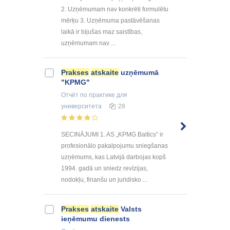
2. Uzņēmumam nav konkrēti formulētu
mērķu 3. Uzņēmuma pastāvēšanas
laikā ir bijušas maz saistības,
uzņēmumam nav ...
Prakses
atskaite
uzņēmumā
"KPMG"
Отчёт по практике
для
университета
28
SECINĀJUMI 1. AS „KPMG Baltics” ir
profesionālo pakalpojumu sniegšanas
uzņēmums, kas Latvijā darbojas kopš
1994. gadā un sniedz revīzijas,
nodokļu, finanšu un juridisko ...
Prakses
atskaite
Valsts
ieņēmumu dienests