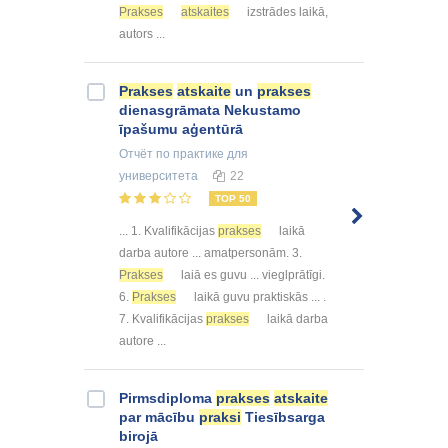
Prakses
atskaites
izstrādes laikā,
autors ...
Prakses
atskaite
un
prakses
dienasgrāmata Nekustamo
īpašumu aģentūrā
Отчёт по практике
для
университета
22
TOP 50
... 1. Kvalifikācijas
prakses
laikā
darba autore ... amatpersonām. 3.
Prakses
laiā es guvu ... vieglprātīgi.
6.
Prakses
laikā guvu praktiskās ... .
7. Kvalifikācijas
prakses
laikā darba
autore ...
Pirmsdiploma
prakses
atskaite
par mācību
praksi
Tiesībsarga
birojā