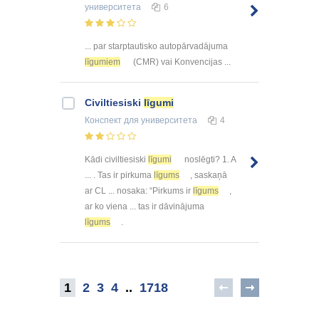
университета
6
... par starptautisko autopārvadājuma
līgumiem
(CMR) vai Konvencijas ...
Civiltiesiski
līgumi
Конспект
для университета
4
Kādi civiltiesiski
līgumi
noslēgti? 1. A
... . Tas ir pirkuma
līgums
, saskaņā
ar CL ... nosaka: “Pirkums ir
līgums
,
ar ko viena ... tas ir dāvinājuma
līgums
.
1
2
3
4
..
1718