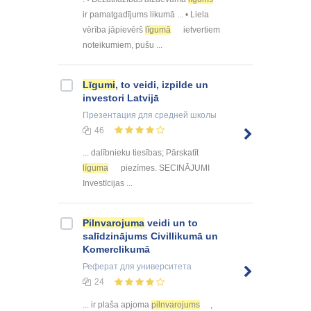
ir pamatgadījums likumā ... • Liela
vērība jāpievērš
līgumā
ietvertiem
noteikumiem, pušu ...
Līgumi
, to veidi, izpilde un
investori Latvijā
Презентация
для средней школы
46
... dalībnieku tiesības; Pārskatīt
līguma
piezīmes. SECINĀJUMI
Investīcijas ...
Pilnvarojuma
veidi un to
salīdzinājums Civillikumā un
Komerclikumā
Реферат
для университета
24
... ir plaša apjoma
pilnvarojums
,