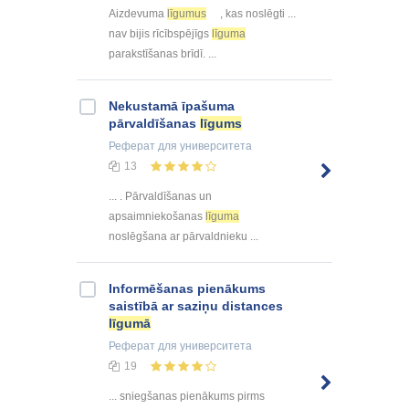
Aizdevuma
līgumus
, kas noslēgti ...
nav bijis rīcībspējīgs
līguma
parakstīšanas brīdī. ...
Nekustamā īpašuma
pārvaldīšanas
līgums
Реферат
для университета
13
... . Pārvaldīšanas un
apsaimniekošanas
līguma
noslēgšana ar pārvaldnieku ...
Informēšanas pienākums
saistībā ar saziņu distances
līgumā
Реферат
для университета
19
... sniegšanas pienākums pirms