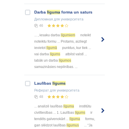
Darba
līguma
forma un saturs
Дипломная
для университета
46
... , iesaku darba
līgumiem
noteikt
noteiktu formu ... Protams, aizliegt
ievietot
līgumā
punktus, kur tiek ...
vai darba
līgums
atbilst valstī ...
labāk un darba
līgumos
samazināsies nepilnības. ...
Laulības
līgums
Реферат
для университета
48
... analizē laulības
līguma
institūtu
civiltiesības ... 1. Laulības
līgums
ir
tendēts galvenokārt ...
līguma
formu,
gan slēdzot laulības
līgumus
... “Ja