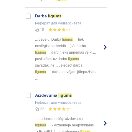
Darba
līgums
Реферат
для университета
15
... devēju. Darba
līgums
tiek
noslēgts rakstveidā ... ) Ar darba
līgumu
darbinieks apņemas veikt ...
paskatīties uz darba
līgumu
savādāk, ne ... , slēdzot darba
līgumu
, darba devējam jāiepazīstina
...
Aizdevuma
līgums
Реферат
для университета
22
... nodoms noslēgt aizdevuma
līgumu
. • Aizņēmēja neapstrīdams ...
. • Bezatlīdzības aizdevuma
līgums