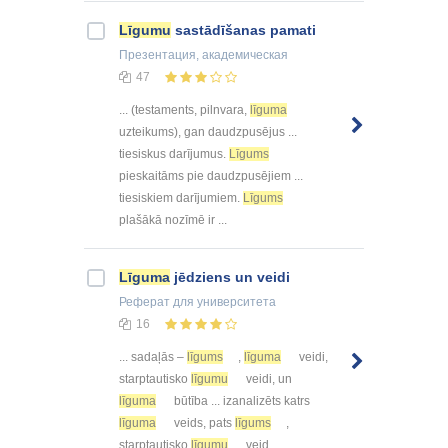
Līgumu
sastādīšanas pamati
Презентация
, академическая
47
... (testaments, pilnvara,
līguma
uzteikums), gan daudzpusējus ...
tiesiskus darījumus.
Līgums
pieskaitāms pie daudzpusējiem ...
tiesiskiem darījumiem.
Līgums
plašākā nozīmē ir ...
Līguma
jēdziens un veidi
Реферат
для университета
16
... sadaļās –
līgums
,
līguma
veidi,
starptautisko
līgumu
veidi, un
līguma
būtība ... izanalizēts katrs
līguma
veids, pats
līgums
,
starptautisko
līgumu
veid ...