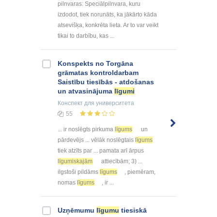
pilnvaras: Speciālpilnvara, kuru
izdodot, tiek norunāts, ka jākārto kāda
atsevišķa, konkrēta lieta. Ar to var veikt
tikai to darbību, kas ...
Konspekts no Torgāna
grāmatas kontroldarbam
Saistību tiesībās - atdošanas
un atvasinājuma
līgumi
Конспект
для университета
55
... ir noslēgts pirkuma
līgums
un
pārdevējs ... vēlāk noslēgtais
līgums
tiek atzīts par ... pamata arī ārpus
līgumiskajām
attiecībām; 3) ...
ilgstoši pildāms
līgums
, piemēram,
nomas
līgums
, ir ...
Uzņēmumu
līgumu
tiesiskā