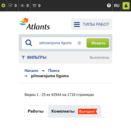
0
0
0
RU
ТИПЫ РАБОТ
Искать
ФИЛЬТРЫ
Выключены
Начало
Поиск
pilnvarojuma līgums
Видны 1 - 25 из 42944 на 1718 страницах
Работы
Комплекты
Выгодно!