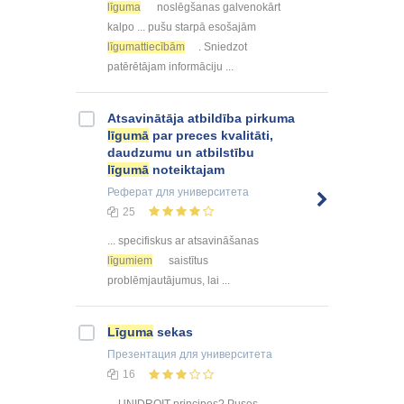
līguma
noslēgšanas galvenokārt
kalpo ... pušu starpā esošajām
līgumattiecībām
. Sniedzot
patērētājam informāciju ...
Atsavinātāja atbildība pirkuma
līgumā
par preces kvalitāti,
daudzumu un atbilstību
līgumā
noteiktajam
Реферат
для университета
25
... specifiskus ar atsavināšanas
līgumiem
saistītus
problēmjautājumus, lai ...
Līguma
sekas
Презентация
для университета
16