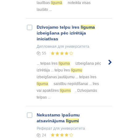
laulības
līgumā
noteikta visas
laulāto ...
Dzīvojamo telpu īres
līguma
izbeigšana pēc izīrētāja
iniciatīvas
Дипломная
для университета
55
... telpas īres
līguma
izbeigšana pēc
izīrētāja ... telpu īres
līgumu
izbeigšanas jautājumu ... telpas īres
līguma
saistību nepildīšanai ... īres
vai apakšīres
līgums
. Dzīvojamās
telpas ...
Nekustamo īpašumu
atsavinājuma
līgumi
Реферат
для университета
24