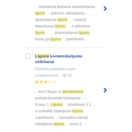
... nekustamā īpašuma atsavināšanas
līgumi
: pirkuma, dāvinājuma, ...
atsavinājuma
līgumi
, izņemot
dāvinājuma
līgumu
, ir atlīdzības
līgumi
. ... atsavināšanas
līgumu
formu (ja
līguma
priekšmets ...
Līgumi
komercdarījumu
veikšanai
Образец документа
для
университета
30
... kurš rīkojas uz
pilnvarojuma
pamata (turpmāk Glabājuma ... –
Puses. 1.
Līguma
priekšmets 1.1 ...
ir uzskaitīts Glabājuma
līguma
1.pielikumā. ... vienojoties izbeigt
Glabājuma
līgumu
pirms 2. ...