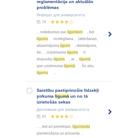
reglamentācija un aktuālās
problēmas
Реферат
для университета
28
... noteikumus par
līgumiem
, bet
līgumu
noslēgšana ... (atdošanas,
atsavinājuma
līgumi
, dāvinājums,
īre, ... Uzņēmuma
līgums
ir
divpusējs
līgums
, ar ...
līgumā
,
gan uzņēmuma
līgumā
. Šo abu
līgumu
...
Saistību pastiprinošie līdzekļi
pirkuma
līgumā
un no tā
izrietošās sekas
Дипломная
для университета
80
... , bet arī piemēram,
līgumsoda
piemērošana un procentu ...