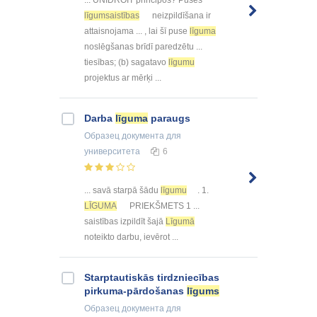
... UNIDROIT principos? Puses
līgumsaistības
neizpildīšana ir
attaisnojama ... , lai šī puse
līguma
noslēgšanas brīdī paredzētu ...
tiesības; (b) sagatavo
līgumu
projektus ar mērķi ...
Darba
līguma
paraugs
Образец документа
для
университета
6
... savā starpā šādu
līgumu
. 1.
LĪGUMA
PRIEKŠMETS 1 ...
saistības izpildīt šajā
Līgumā
noteikto darbu, ievērot ...
Starptautiskās tirdzniecības
pirkuma-pārdošanas
līgums
Образец документа
для