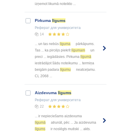
izņemot likumā noteikto ...
Pirkuma
līgums
Реферат
для университета
14
... un tas nebūs
līguma
pārkāpums.
Tas ... ka pircējs piekrīt
līgumam
un
preci ... iegādāsies. Pirkuma
līgumā
iestrādājot šādu noteikumu ... termiņa
beigām padara
līgumu
neatceļamu.
CL 2068 ...
Aizdevuma
līgums
Реферат
для университета
22
... ir nepieciešams aizdevuma
līgumā
atrunāt, pēc ... Ja aizdevuma
līgums
ir noslēgts mutiski ... akts.