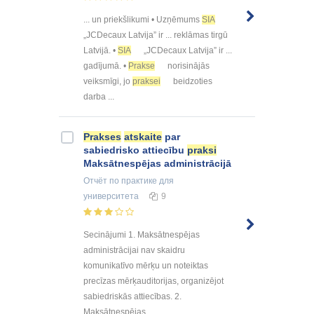
... un priekšlikumi • Uzņēmums
SIA
„JCDecaux Latvija” ir ... reklāmas tirgū
Latvijā. •
SIA
„JCDecaux Latvija” ir ...
gadījumā. •
Prakse
norisinājās
veiksmīgi, jo
praksei
beidzoties
darba ...
Prakses
atskaite
par
sabiedrisko attiecību
praksi
Maksātnespējas administrācijā
Отчёт по практике
для
университета
9
Secinājumi 1. Maksātnespējas
administrācijai nav skaidru
komunikatīvo mērķu un noteiktas
precīzas mērķauditorijas, organizējot
sabiedriskās attiecības. 2.
Maksātnespējas ...