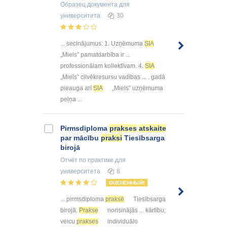
Образец документа
для
университета
30
... secinājumus: 1. Uzņēmuma
SIA
„Miels” pamatdarbība ir ...
professionālam kollektīvam. 4.
SIA
„Miels” cilvēkresursu vadības ... . gadā
pieauga arī
SIA
„Miels” uzņēmuma
peļņa ...
Pirmsdiploma
prakses
atskaite
par mācību
praksi
Tiesībsarga
birojā
Отчёт по практике
для
университета
8
ОЦЕНЕННЫЙ!
... pirmsdiploma
praksē
Tiesībsarga
birojā.
Prakse
norisinājās ... kārtību;
veicu
prakses
individuālo