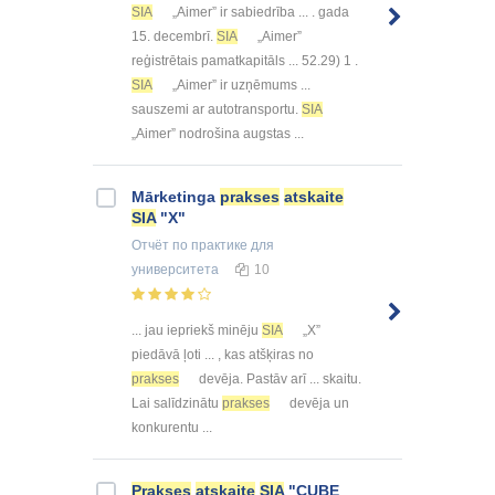
SIA
„Aimer” ir sabiedrība ... . gada
15. decembrī.
SIA
„Aimer”
reģistrētais pamatkapitāls ... 52.29) 1 .
SIA
„Aimer” ir uzņēmums ...
sauszemi ar autotransportu.
SIA
„Aimer” nodrošina augstas ...
Mārketinga
prakses
atskaite
SIA
"X"
Отчёт по практике
для
университета
10
... jau iepriekš minēju
SIA
„X”
piedāvā ļoti ... , kas atšķiras no
prakses
devēja. Pastāv arī ... skaitu.
Lai salīdzinātu
prakses
devēja un
konkurentu ...
Prakses
atskaite
SIA
"CUBE