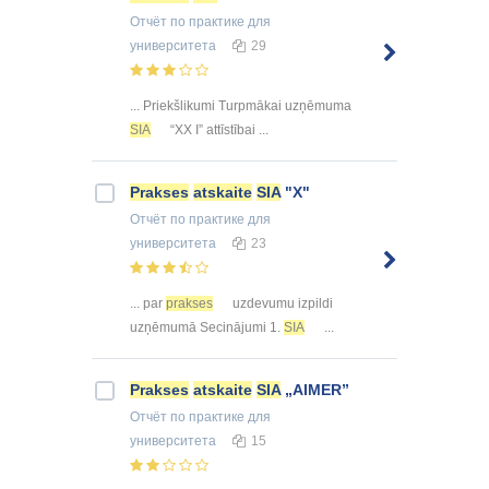
Отчёт по практике
для
университета
29
... Priekšlikumi Turpmākai uzņēmuma
SIA
“XX I” attīstībai ...
Prakses
atskaite
SIA
"X"
Отчёт по практике
для
университета
23
... par
prakses
uzdevumu izpildi
uzņēmumā Secinājumi 1.
SIA
...
Prakses
atskaite
SIA
„AIMER”
Отчёт по практике
для
университета
15