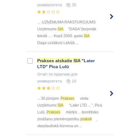
университета
35
... .UZŅĒMUMA RAKSTUROJUMS
Uzņēmums
SIA
”DAGA”(turpmāk
tekstā ... . Kopš 2000. gada
SIA
Daga uzsākusi Latvijā ...
Prakses
atskaite
SIA
"Later
LTD" Pica Lulū
Отчёт по практике
для
университета
10
... 30.jūnijam.
Prakses
vieta:
Uzņēmums
SIA
“Later LTD ... ”, Pica
Lulū.
Prakses
mērķis ... teorētisko
zināšanu piemērojamību
praksē
,
starptautiskā biznesa un ...