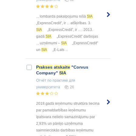
... lombarda pakalpojumu nišā
SIA
„ExpressCredit”, ir ... atšķirības. 3.
SIA
„ExpressCredit”, ir ... . 2013.
gadā
SIA
„ExpressCredit” darbojas
... uzņēmumi –
SIA
„ExpressCredit”
un
SIA
„E-Lats ...
Prakses
atskaite
"Corvus
Company"
SIA
Отчёт по практике
для
университета
26
2018.gadā ieņēmumu struktūra liecina
par pamatdarbības ieņēmumu
īpatsvara nelielo samazinājumu par
2,93% un pārējo uzņēmuma
saimnieciskās darbības ieņēmumu