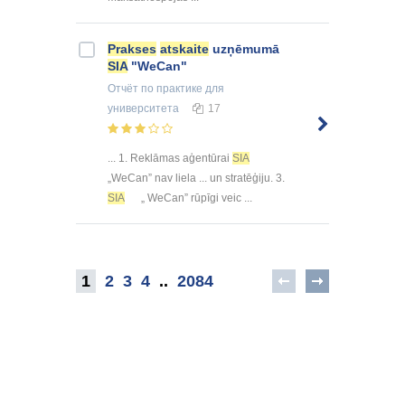
Prakses
atskaite
uzņēmumā
SIA
"WeCan"
Отчёт по практике
для
университета
17
... 1. Reklāmas aģentūrai
SIA
„WeCan” nav liela ... un stratēģiju. 3.
SIA
„ WeCan” rūpīgi veic ...
1
2
3
4
..
2084