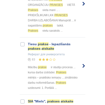
ORGANIZĀCIJU
PRAKSES
VIETĀ
Prakses
vieta mani ... .
PRIEKŠLIKUMI LKK
PRAKSES
DARBA UZLABOŠANAI Manuprāt ... ir
sagaidāms
prakses
laikā.
Prakses
vietu saraksts ...
Tiesu
prakse
- Iepazīšanās
prakses
atskaite
Реферат
для университета
83
Mācību
prakse
ir studiju procesa ...
kursa darba izstrādei.
Prakses
mērķis – praktisko iemaņu ... zinātnisko
darbu noformēšanas.
Prakses
uzdevumi: 1. Portālā ...
SIA
''Miels'',
prakses
atskaite