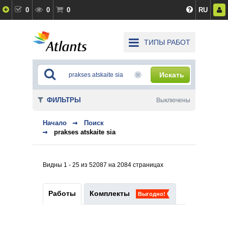
0
0
0
RU
ТИПЫ РАБОТ
Искать
ФИЛЬТРЫ
Выключены
Начало
Поиск
prakses atskaite sia
Видны 1 - 25 из 52087 на 2084 страницах
Работы
Комплекты
Выгодно!