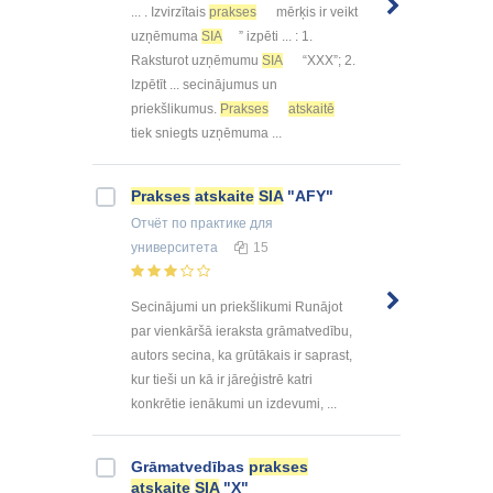
... . Izvirzītais
prakses
mērķis ir veikt
uzņēmuma
SIA
” izpēti ... : 1.
Raksturot uzņēmumu
SIA
“XXX”; 2.
Izpētīt ... secinājumus un
priekšlikumus.
Prakses
atskaitē
tiek sniegts uzņēmuma ...
Prakses
atskaite
SIA
"AFY"
Отчёт по практике
для
университета
15
Secinājumi un priekšlikumi Runājot
par vienkāršā ieraksta grāmatvedību,
autors secina, ka grūtākais ir saprast,
kur tieši un kā ir jāreģistrē katri
konkrētie ienākumi un izdevumi, ...
Grāmatvedības
prakses
atskaite
SIA
"X"