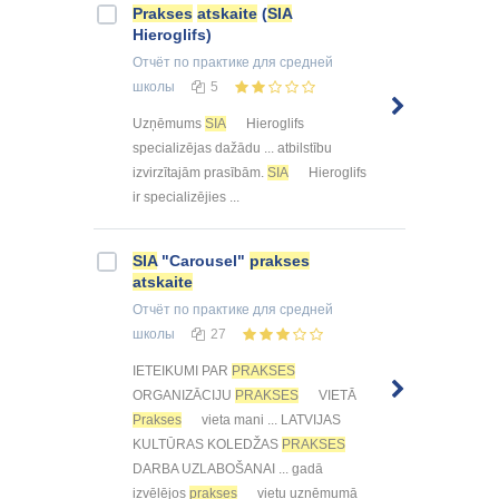
Prakses
atskaite
(
SIA
Hieroglifs)
Отчёт по практике
для средней
школы
5
Uzņēmums
SIA
Hieroglifs
specializējas dažādu ... atbilstību
izvirzītajām prasībām.
SIA
Hieroglifs
ir specializējies ...
SIA
"Carousel"
prakses
atskaite
Отчёт по практике
для средней
школы
27
IETEIKUMI PAR
PRAKSES
ORGANIZĀCIJU
PRAKSES
VIETĀ
Prakses
vieta mani ... LATVIJAS
KULTŪRAS KOLEDŽAS
PRAKSES
DARBA UZLABOŠANAI ... gadā
izvēlējos
prakses
vietu uzņēmumā