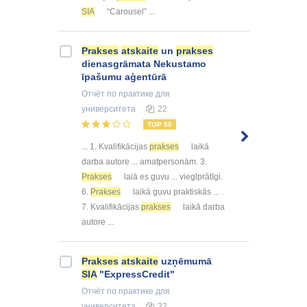
SIA
“Carousel” ...
Prakses
atskaite
un
prakses
dienasgrāmata Nekustamo
īpašumu aģentūrā
Отчёт по практике
для
университета
22
TOP 50
... 1. Kvalifikācijas
prakses
laikā
darba autore ... amatpersonām. 3.
Prakses
laiā es guvu ... vieglprātīgi.
6.
Prakses
laikā guvu praktiskās ... .
7. Kvalifikācijas
prakses
laikā darba
autore ...
Prakses
atskaite
uzņēmumā
SIA
"ExpressCredit"
Отчёт по практике
для
университета
32