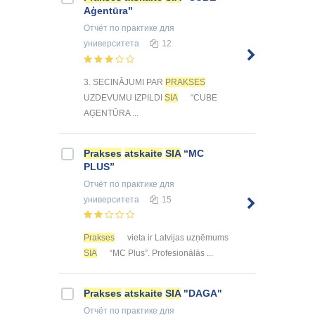
Aģentūra"
Отчёт по практике
для
университета
12
3. SECINĀJUMI PAR
PRAKSES
UZDEVUMU IZPILDI
SIA
“CUBE
AĢENTŪRA ...
Prakses
atskaite
SIA
“MC
PLUS”
Отчёт по практике
для
университета
15
Prakses
vieta ir Latvijas uzņēmums
SIA
“MC Plus”. Profesionālās ...
Prakses
atskaite
SIA
"DAGA"
Отчёт по практике
для