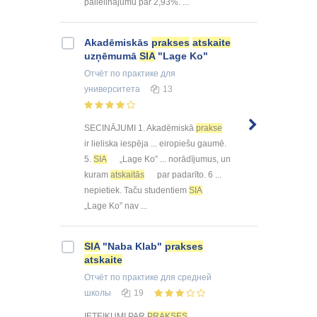
palielinājumu par 2,93%. ...
Akadēmiskās
prakses
atskaite
uzņēmumā
SIA
"Lage Ko"
Отчёт по практике
для
университета
13
SECINĀJUMI 1. Akadēmiskā
prakse
ir lieliska iespēja ... eiropiešu gaumē.
5.
SIA
„Lage Ko” ... norādījumus, un
kuram
atskaitās
par padarīto. 6 ...
nepietiek. Taču studentiem
SIA
„Lage Ko” nav ...
SIA
"Naba Klab"
prakses
atskaite
Отчёт по практике
для средней
школы
19
IETEIKUMI PAR
PRAKSES