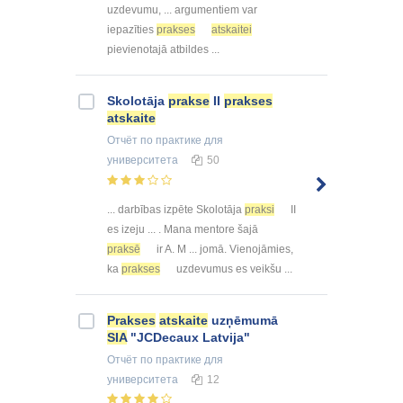
uzdevumu, ... argumentiem var
iepazīties
prakses
atskaitei
pievienotajā atbildes ...
Skolotāja
prakse
II
prakses
atskaite
Отчёт по практике
для
университета
50
... darbības izpēte Skolotāja
praksi
II
es izeju ... . Mana mentore šajā
praksē
ir A. M ... jomā. Vienojāmies,
ka
prakses
uzdevumus es veikšu ...
Prakses
atskaite
uzņēmumā
SIA
"JCDecaux Latvija"
Отчёт по практике
для
университета
12