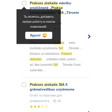
Prakses
atskaite
mācību
priekšmetā „
Prakse
komercdarbībā”
SIA
„Tērvete
Ты можешь добавить
Food”
любую работу в список
Отчёт по практике
для
пожеланий.
университета
27
Круто!
Darba autors par
prakses
vietu
izvēlējās uzņēmumu
SIA
„Tērvete ...
līdzeļus un datubāzes.
Prakses
atskaites
izstrādes laikā, autors ...
arī, tika izmantoti
SIA
Tērvete Food
saīsinātie ...
Prakses
atskaite
SIA
X
grāmatvedības uzņēmums
Отчёт по практике
для
университета
40