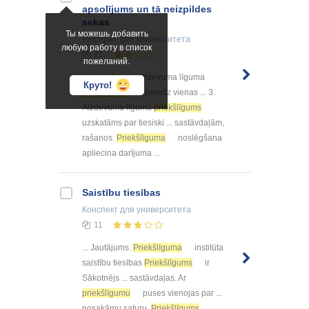
apsolījums un tā neizpildes
sekas
Ты можешь добавить
Реферат
для университета
любую работу в список
21
пожеланий.
... apsolījums (aizdevuma līguma
Круто!
priekšlīgums
) paredz vienas ... 3.
Aizdevuma līguma
priekšlīgums
uzskatāms par tiesiski ... sastāvdaļām,
rašanos.
Priekšlīguma
noslēgšana
apliecina darījuma ...
Saistību tiesības
Конспект
для университета
11
... Jautājums.
Priekšlīguma
institūta
saistību tiesības
Priekšlīgums
ir
Sākotnējs ... sastāvdaļas. Ar
priekšlīgumu
puses vienojas par ...
nosakāmu saturu.
Priekšlīgums