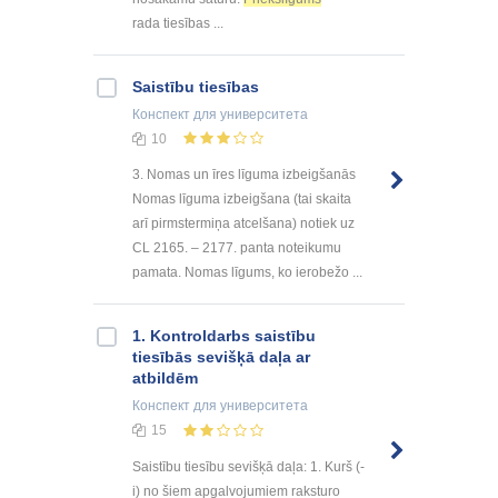
rada tiesības ...
Saistību tiesības
Конспект
для университета
10
3. Nomas un īres līguma izbeigšanās
Nomas līguma izbeigšana (tai skaita
arī pirmstermiņa atcelšana) notiek uz
CL 2165. – 2177. panta noteikumu
pamata. Nomas līgums, ko ierobežo ...
1. Kontroldarbs saistību
tiesībās sevišķā daļa ar
atbildēm
Конспект
для университета
15
Saistību tiesību sevišķā daļa: 1. Kurš (-
i) no šiem apgalvojumiem raksturo