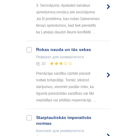
3. Secinājums. Apskatot vairakus
spriedumus,nonācu pie secinājuma
,ka šī problēma, kas rodas Satversmes
tiesas spriedumos, kad tiek pierādīts
ka Latvijas daudzi likumi konfliktē ...
Rokas nauda un tās sekas
Реферат
для университета
20
Pienācīga saistību izpilde parasti
notiek brīvprātīgi. Tomēr, slēdzot
darījumus, vienmēr pastāv risks, ka
līgumā paredzētās saistības var tikt
nepildītas vai pildītas nepienācīgi. ...
Starptautiskās imperatīvās
normas
Конспект
для университета