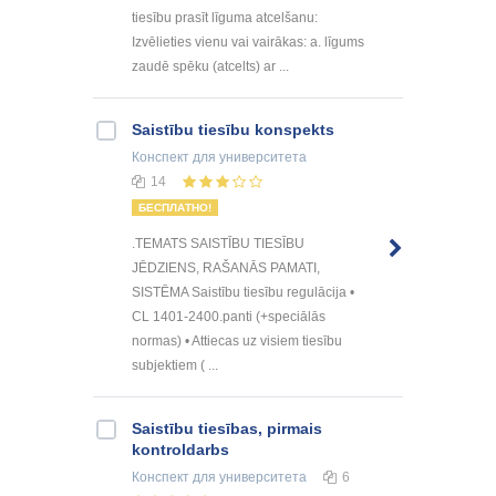
tiesību prasīt līguma atcelšanu:
Izvēlieties vienu vai vairākas: a. līgums
zaudē spēku (atcelts) ar ...
Saistību tiesību konspekts
Конспект
для университета
14
БЕСПЛАТНО!
.TEMATS SAISTĪBU TIESĪBU
JĒDZIENS, RAŠANĀS PAMATI,
SISTĒMA Saistību tiesību regulācija •
CL 1401-2400.panti (+speciālās
normas) • Attiecas uz visiem tiesību
subjektiem ( ...
Saistību tiesības, pirmais
kontroldarbs
Конспект
для университета
6