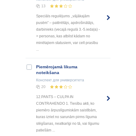
13
Speciāls regulējums ,,vājākajām
pusēm” – patērētājs, apdrošinātājs,
darbinieks (vecajā regulā 3.-5.iedaļa) -
> personas, kas atbilst kādam no
minētajiem statusiem, var celt prasību
...
Piemērojamā likuma
noteikšana
Конспект
для университета
20
12.PANTS – CULPA IN
CONTRAHENDO 1. Tiesību akti, ko
piemēro ārpuslīgumiskām saistībām,
kuras izriet no sarunām pirms līguma
slēgšanas, neatkarīgi no tā, vai līgumu
patiešām ...