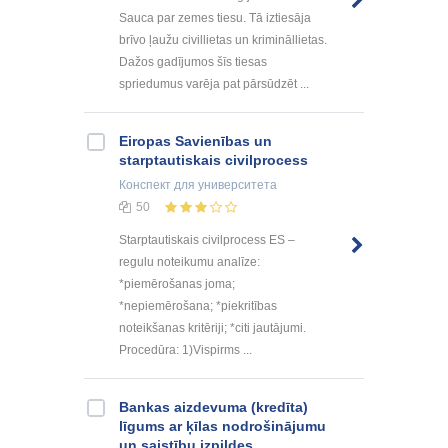
Sauca par zemes tiesu. Tā iztiesāja
brīvo ļaužu civillietas un krimināllietas.
Dažos gadījumos šīs tiesas
spriedumus varēja pat pārsūdzēt ...
Eiropas Savienības un
starptautiskais civilprocess
Конспект
для университета
50
Starptautiskais civilprocess ES –
regulu noteikumu analīze:
*piemērošanas joma;
*nepiemērošana; *piekritības
noteikšanas kritēriji; *citi jautājumi.
Procedūra: 1)Vispirms ...
Bankas aizdevuma (kredīta)
līgums ar ķīlas nodrošinājumu
un saistību izpildes