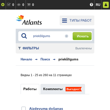
0
0
0
RU
ТИПЫ РАБОТ
Искать
ФИЛЬТРЫ
Выключены
Начало
Поиск
priekšlīgums
Видны 1 - 25 из 260 на 11 страницах
Работы
Комплекты
Выгодно!
Aizdevuma došanas