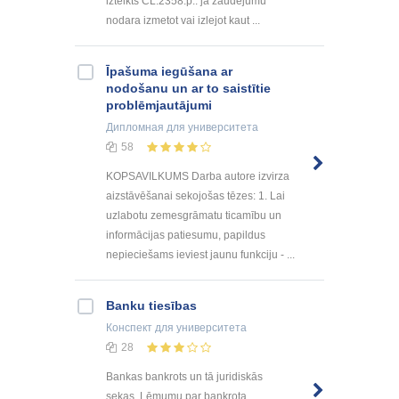
izteikts CL.2358.p.: ja zaudējumu
nodara izmetot vai izlejot kaut ...
Īpašuma iegūšana ar
nodošanu un ar to saistītie
problēmjautājumi
Дипломная
для университета
58
KOPSAVILKUMS Darba autore izvirza
aizstāvēšanai sekojošas tēzes: 1. Lai
uzlabotu zemesgrāmatu ticamību un
informācijas patiesumu, papildus
nepieciešams ieviest jaunu funkciju - ...
Banku tiesības
Конспект
для университета
28
Bankas bankrots un tā juridiskās
sekas. Lēmumu par bankrota