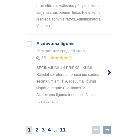
procedūras uzsākšanu pēc pieteikuma
saņemšanas pieņem tiesa. Pieteikumu
iesniedz administrators. Administratora
lēmumu ...
Aizdevuma līgums
Реферат
для средней школы
15
SECINĀJUMI UN PRIEKŠLIKUMI
Rakstot šo referātu nonācu pie šādiem
secinājumiem: 1. Aizdevuma līgumu
vispārīgi regulē Civillikums. 2.
Aizdevuma līgumu ir nepieciešams
noslēgt, lai ...
1
2
3
4
..
11