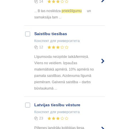
14
... B tas noslēdza
priekšlīgumu
un
samaksāja tam ...
Saistību tiesības
Конспект
для университета
12
Līgumsoda neizpilde laikā/termiņā.
Viens no veidiem. Izpaužas
matemātiskā apmērā. 10% apmērā no
pamata saistības. Aizdevuma līgumā
piemēram. Galvenā saistība – darbs
būvlaukumā ...
Latvijas tiesību vēsture
Конспект
для университета
23
Piltenes landrātu kolēģijas tiesa.