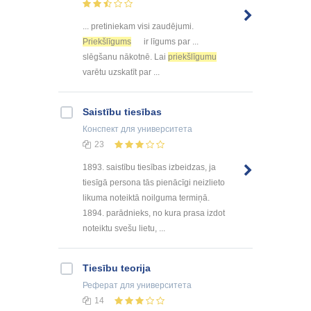
... pretiniekam visi zaudējumi.
Priekšlīgums
ir līgums par ...
slēgšanu nākotnē. Lai
priekšlīgumu
varētu uzskatīt par ...
Saistību tiesības
Конспект
для университета
23
1893. saistību tiesības izbeidzas, ja
tiesīgā persona tās pienācīgi neizlieto
likuma noteiktā noilguma termiņā.
1894. parādnieks, no kura prasa izdot
noteiktu svešu lietu, ...
Tiesību teorija
Реферат
для университета
14