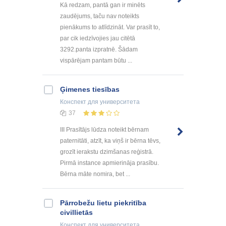
Kā redzam, pantā gan ir minēts
zaudējums, taču nav noteikts
pienākums to atlīdzināt. Var prasīt to,
par cik iedzīvojies jau citētā
3292.panta izpratnē. Šādam
vispārējam pantam būtu ...
Ģimenes tiesības
Конспект
для университета
37
III Prasītājs lūdza noteikt bērnam
paternitāti, atzīt, ka viņš ir bērna tēvs,
grozīt ierakstu dzimšanas reģistrā.
Pirmā instance apmierināja prasību.
Bērna māte nomira, bet ...
Pārrobežu lietu piekritība
civillietās
Конспект
для университета