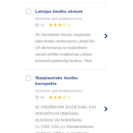
Latvijas tiesību vēsture
Конспект
для университета
42
38. Nacistiskās Vācijas okupācijas
laika tiesību raksturojums Latvijā Pēc
LR atbrīvošanas no boļševikiem
vācieši pilnībā neatjaunoja Latvijas
brīvvalstī pastāvošās tiesības. Tikai ...
Starptautisko tiesību
konspekts
Конспект
для университета
44
82. ATĪDZĪBA PAR ZAUDĒJUMU, KAS
NODARĪTS AR IZMEŠANU,
IZLIEŠANU VAI NOKRIŠANU
CL.2358.-2361.p.). Pamatnoteikums