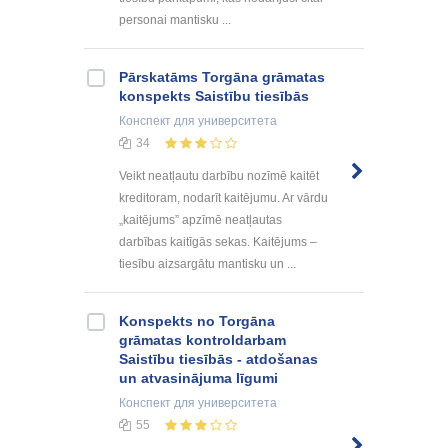
personai mantisku ...
Pārskatāms Torgāna grāmatas
konspekts Saistību tiesībās
Конспект
для университета
34
Veikt neatļautu darbību nozīmē kaitēt
kreditoram, nodarīt kaitējumu. Ar vārdu
„kaitējums” apzīmē neatļautas
darbības kaitīgās sekas. Kaitējums –
tiesību aizsargātu mantisku un ...
Konspekts no Torgāna
grāmatas kontroldarbam
Saistību tiesībās - atdošanas
un atvasinājuma līgumi
Конспект
для университета
55