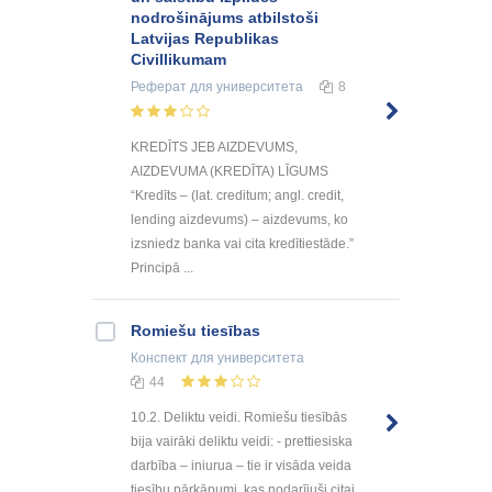
nodrošinājums atbilstoši
Latvijas Republikas
Civillikumam
Реферат
для университета
8
KREDĪTS JEB AIZDEVUMS,
AIZDEVUMA (KREDĪTA) LĪGUMS
“Kredīts – (lat. creditum; angl. credit,
lending aizdevums) – aizdevums, ko
izsniedz banka vai cita kredītiestāde.”
Principā ...
Romiešu tiesības
Конспект
для университета
44
10.2. Deliktu veidi. Romiešu tiesībās
bija vairāki deliktu veidi: - prettiesiska
darbība – iniurua – tie ir visāda veida
tiesību pārkāpumi, kas nodarījuši citai