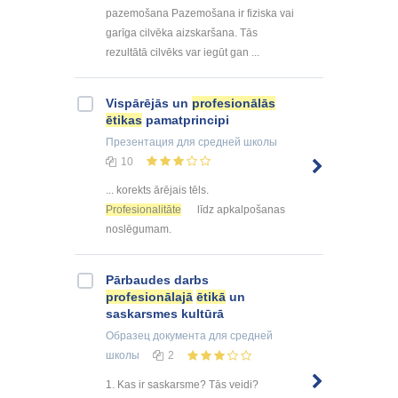
pazemošana Pazemošana ir fiziska vai
garīga cilvēka aizskaršana. Tās
rezultātā cilvēks var iegūt gan ...
Vispārējās un
profesionālās
ētikas
pamatprincipi
Презентация
для средней школы
10
... korekts ārējais tēls.
Profesionalitāte
līdz apkalpošanas
noslēgumam.
Pārbaudes darbs
profesionālajā
ētikā
un
saskarsmes kultūrā
Образец документа
для средней
школы
2
1. Kas ir saskarsme? Tās veidi?