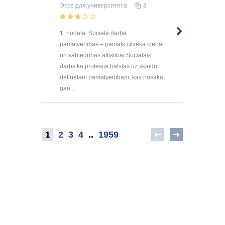
Эссе
для университета
8
1. nodaļa: Sociālā darba
pamatvērtības – pamats cilvēka cieņai
un sabiedrības attīstībai Sociālais
darbs kā profesija balstās uz skaidri
definētām pamatvērtībām, kas nosaka
gan ...
1
2
3
4
..
1959