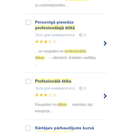
ar uzņēmējdarbību ...
Personīgā pieredze
profesionālajā
ētikā
Эссе
для университета
3
... un raugoties no
profesionālās
ētikas
– atbilstoši. Iestādes vadītāja
...
Profesionālā
ētika
Эссе
для университета
3
Raugoties no
ētikas
viedokļa, tad
korupcija ...
Kārtējais pārbaudījums kursā