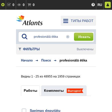
0
0
0
RU
ТИПЫ РАБОТ
Искать
ФИЛЬТРЫ
Выключены
Начало
Поиск
profesionālā ētika
Видны 1 - 25 из 48955 на 1959 страницах
Работы
Комплекты
Выгодно!
Saeimas deputātu