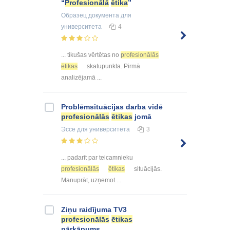
“
Profesionālā
ētika
”
Образец документа
для
университета
4
... tikušas vērtētas no
profesionālās
ētikas
skatupunkta. Pirmā
analizējamā ...
Problēmsituācijas darba vidē
profesionālās
ētikas
jomā
Эссе
для университета
3
... padarīt par teicamnieku
profesionālās
ētikas
situācijās.
Manuprāt, uzņemot ...
Ziņu raidījuma TV3
profesionālās
ētikas
pārkāpums