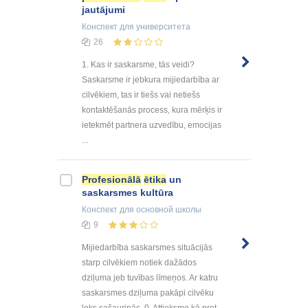
jautājumi
Конспект
для университета
26
1. Kas ir saskarsme, tās veidi?
Saskarsme ir jebkura mijiedarbība ar
cilvēkiem, tas ir tiešs vai netiešs
kontaktēšanās process, kura mērķis ir
ietekmēt partnera uzvedību, emocijas
...
Profesionālā
ētika
un
saskarsmes kultūra
Конспект
для основной школы
9
Mijiedarbība saskarsmes situācijās
starp cilvēkiem notiek dažādos
dziļuma jeb tuvības līmeņos. Ar katru
saskarsmes dziļuma pakāpi cilvēku
loks sašaurinās. 0. Attieksme kā pret ...