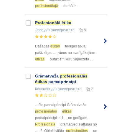
profesionālajā
darbā ir ...
Profesionālā
ētika
Эссе
для университета
5
Dažādas
ētikas
teorijas atklāj
pašizziņas ... , viens no svarīgākajiem
ētikas
punktiem kuru vajadzētu ...
Grāmatveža
profesionālās
ētikas
pamatprincipi
Конспект
для университета
2
... šie pamatprincipi Grāmatveža
profesionālās
ētikas
pamatprincipi ir: 1 ... un godīgam.
Profesionāls
grāmatvedis atturas no
... . 2. Objektivitāte -
profesionālos
un