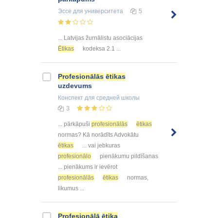
Эссе
для университета
5
... Latvijas žurnālistu asociācijas
Ētikas
kodeksa 2.1 ...
Profesionālās
ētikas
uzdevums
Конспект
для средней школы
3
... pārkāpuši
profesionālās
ētikas
normas? Kā norādīts Advokātu
ētikas
... vai jebkuras
profesionālo
pienākumu pildīšanas
... pienākums ir ievērot
profesionālās
ētikas
normas,
likumus ...
Profesionālā
ētika