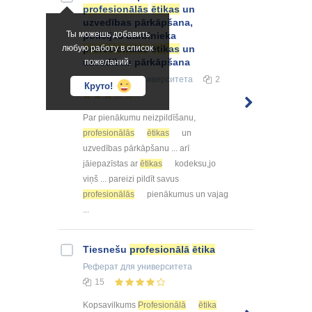
profesionālās
ētikas
un
uzvedības pārkāpšana,
Ты можешь добавить
policijas darbinieka
любую работу в список
profesionālās
ētikas
un
uzvedības pārkāpšana
пожеланий.
Конспект
для университета
2
Круто!
Par pienākumu neizpildīšanu,
profesionālās
ētikas
un
uzvedības pārkāpšanu ... arī
jāiepazīstas ar
ētikas
kodeksu,jo
viņš ... pareizi pildīt savus
profesionālās
pienākumus un vajag
...
Tiesnešu
profesionālā
ētika
Реферат
для университета
15
Kopsavilkums
Profesionālā
ētika