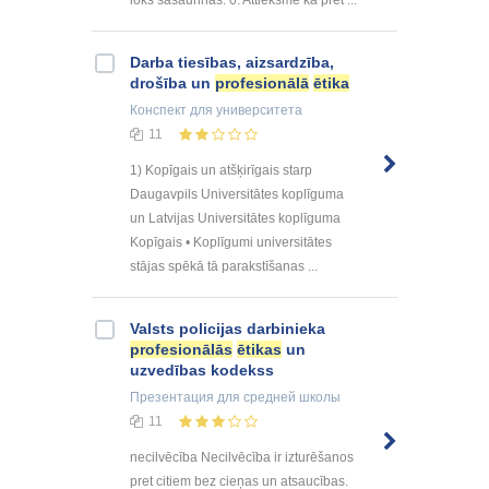
Darba tiesības, aizsardzība,
drošība un
profesionālā
ētika
Конспект
для университета
11
1) Kopīgais un atšķirīgais starp
Daugavpils Universitātes koplīguma
un Latvijas Universitātes koplīguma
Kopīgais • Koplīgumi universitātes
stājas spēkā tā parakstīšanas ...
Valsts policijas darbinieka
profesionālās
ētikas
un
uzvedības kodekss
Презентация
для средней школы
11
necilvēcība Necilvēcība ir izturēšanos
pret citiem bez cieņas un atsaucības.