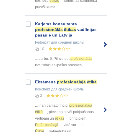
tiesnešu
ētikas
komisijas dalībnieka
priekšlikuma ...
Karjeras konsultanta
profesionālās
ētikas
vadlīnijas
pasaulē un Latvijā
Реферат
для средней школы
10
... darbu. 6. Pilnveidot
profesionālās
kvalifikācijas īpašās prasmes ...
Eksāmens
profesionālajā
ētikā
Конспект
для средней школы
3
... ir arī pamatprincipi
profesionālajā
ētikā
, pievienojot vēl pakļaušanos ...
vērtībām un
ētikas
principiem.
Profesionālajā
vidē var ... .c.
Ētikai
sabiedrībā un