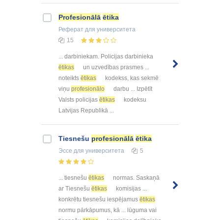
Profesionālā
ētika
Реферат
для университета
15
... darbiniekam. Policijas darbinieka
ētikas
un uzvedības prasmes ...
noteikts
ētikas
kodekss, kas sekmē
viņu
profesionālo
darbu ... Izpētīt
Valsts policijas
ētikas
kodeksu
Latvijas Republikā ...
Tiesnešu
profesionālā
ētika
Эссе
для университета
5
... tiesnešu
ētikas
normas. Saskaņā
ar Tiesnešu
ētikas
komisijas ...
konkrētu tiesnešu iespējamus
ētikas
normu pārkāpumus, kā ... lūguma vai