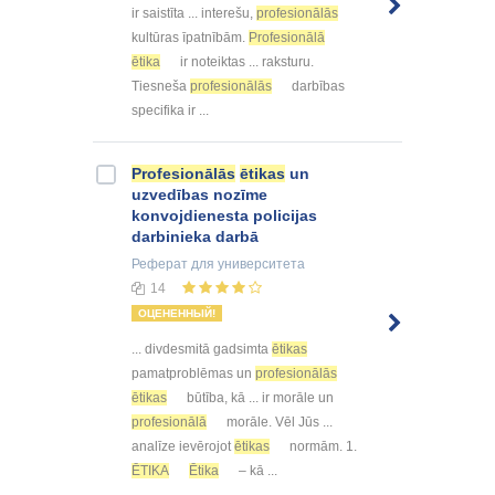
ir saistīta ... interešu,
profesionālās
kultūras īpatnībām.
Profesionālā
ētika
ir noteiktas ... raksturu.
Tiesneša
profesionālās
darbības
specifika ir ...
Profesionālās
ētikas
un
uzvedības nozīme
konvojdienesta policijas
darbinieka darbā
Реферат
для университета
14
ОЦЕНЕННЫЙ!
... divdesmitā gadsimta
ētikas
pamatproblēmas un
profesionālās
ētikas
būtība, kā ... ir morāle un
profesionālā
morāle. Vēl Jūs ...
analīze ievērojot
ētikas
normām. 1.
ĒTIKA
Ētika
– kā ...