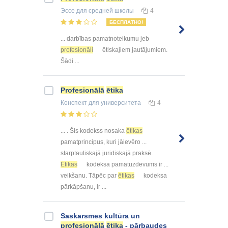
Эссе
для средней школы
4
БЕСПЛАТНО!
... darbības pamatnoteikumu jeb
profesionāli
ētiskajiem jautājumiem.
Šādi ...
Profesionālā
ētika
Конспект
для университета
4
... . Šis kodekss nosaka
ētikas
pamatprincipus, kuri jāievēro ...
starptautiskajā juridiskajā praksē.
Ētikas
kodeksa pamatuzdevums ir ...
veikšanu. Tāpēc par
ētikas
kodeksa
pārkāpšanu, ir ...
Saskarsmes kultūra un
profesionālā
ētika
- pārbaudes