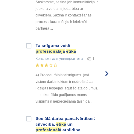
Saskarsme, saziņa jeb komunikācija ir
jebkura veida mijiedarbība ar
cilvēkiem. Saziņa ir kontaktēšanās
process, kura mērķis ir ietekmēt
partnera ...
Taisnīguma veidi
profesionālajā
ētikā
Конспект
для университета
1
4) Procedurālais taisnīgums. (vai
visiem darbiniekiem ir nodrošinātas
līdzīgas iespējas iegūt šo atalgojumu).
Lielu konfliktu gadījumos mums
vispirms ir nepieciešama taisnīga ...
Sociālā darba pamatvērtības:
cilvēcība,
ētika
un
profesionālā
atbildība