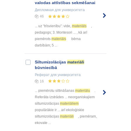
valodas attīstības sekmēšanai
Дипломная
для университета
46
... uz “trīsvienību”: vide,
materiāls
,
pedagogs; 3. Montesori ... , kā arī
piemērots
materiāls
bērna
darbībām; 5 ...
Siltumizolācijas
materiāli
būvniecībā
Реферат
для университета
16
... piemērotu siltināšanas
materiālu
.
Referāta izstrādes ... neorganiskajiem
siltumizolācijas
materiāliem
populārākie ir ... arī ekoloģiskie
siltumizolācijas
materiāli
, piemēram,
ekovate ...