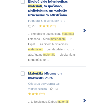
Ekoloģiskie būvniecības
materiāli
, to īpašības,
pielietojums un vadošie
uzņēmumi to attīstīšanā
Реферат
для университета
20
... ekoloģisko būvniecības
materiāla
lietošana. • Šiem
materiāliem
ir
tikpat ... , kā citiem būvniecības
materiāliem
, un daudziem no ... ir
atkarīga no
materiāla
pieejamības,
tehnoloģiju un ...
Materiāla
blīvums un
makrostruktūra
Образец документа
для
университета
13
... to izcelsmes. Dabas
materiāli