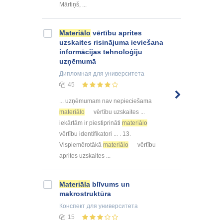
Mārtiņš, ...
Materiālo
vērtību aprites
uzskaites risinājuma ieviešana
informācijas tehnoloģiju
uzņēmumā
Дипломная
для университета
45
... uzņēmumam nav nepieciešama
materiālo
vērtību uzskaites ...
iekārtām ir piestiprināti
materiālo
vērtību identifikatori ... . 13.
Vispiemērotākā
materiālo
vērtību
aprites uzskaites ...
Materiāla
blīvums un
makrostruktūra
Конспект
для университета
15