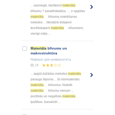
... sasniegts. Aprēķinot
materiāla
blīvumu 7 paralēlskaldņa ... , ir apgūtas
materiāla
blīvuma noteikšanas
metodes ... literatūrā dotajiem
teorētiskajiem
materiāla
blīvumiem,
vienīgi māla ...
Materiāla
blīvums un
makrostruktūra
Реферат
для университета
19
... apgūt dažādas metodes
materiālu
paraugu tilpuma ... šo būvmateriālu
materiāla
blīvumus. Noteikt
materiāla
blīvumu vienam ...
pozitīvās un negatīvās
materiāla
īpašības. Izanalizēt ...