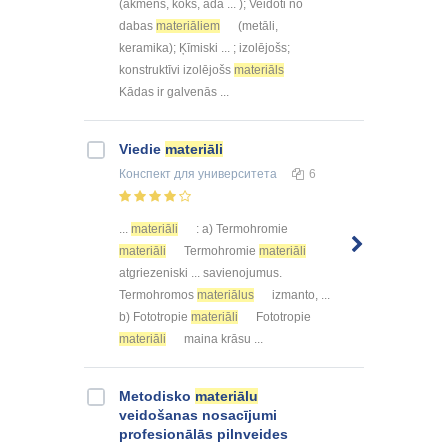
(akmens, koks, āda ... ); Veidoti no
dabas
materiāliem
(metāli,
keramika); Ķīmiski ... ; izolējošs;
konstruktīvi izolējošs
materiāls
Kādas ir galvenās ...
Viedie
materiāli
Конспект
для университета
6
...
materiāli
: a) Termohromie
materiāli
Termohromie
materiāli
atgriezeniski ... savienojumus.
Termohromos
materiālus
izmanto, ...
b) Fototropie
materiāli
Fototropie
materiāli
maina krāsu ...
Metodisko
materiālu
veidošanas nosacījumi
profesionālās pilnveides