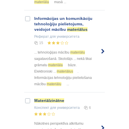
materiāla
masā ...
Informācijas un komunikāciju
tehnoloģiju pielietojums,
veidojot mācību
materiālus
Реферат
для университета
15
... tehnoloģijas mācību
materiālu
sagatavošanā. Skolotājs ... nekā tikai
grāmatu
materiāla
bāze.
Elektroniski ...
materiālus
.
Informācijas tehnoloģiju pielietošana
mācību
materiālu
...
Materiālzinātne
Конспект
для университета
6
Nākotnes perspektīva atkritumu