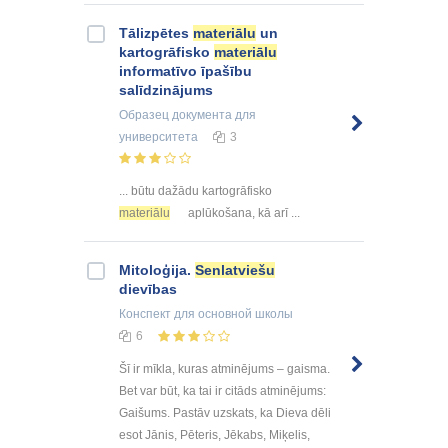
Tālizpētes
materiālu
un
kartogrāfisko
materiālu
informatīvo īpašību
salīdzinājums
Образец документа
для
университета
3
... būtu dažādu kartogrāfisko
materiālu
aplūkošana, kā arī ...
Mitoloģija.
Senlatviešu
dievības
Конспект
для основной школы
6
Šī ir mīkla, kuras atminējums – gaisma.
Bet var būt, ka tai ir citāds atminējums:
Gaišums. Pastāv uzskats, ka Dieva dēli
esot Jānis, Pēteris, Jēkabs, Miķelis,