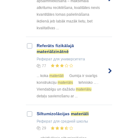
apsaimniekošanā – maksimāla
atkritumu reciklēšana, kvalitātes nevis
kvantitātes lomas palielināšana
ikdienā jeb labāk mazāk lietu, bet
kvalitatīvas ...
Referāts fizikālajā
materiālzinātnē
Реферат
для университета
77
... koka
materiāli
Gumija ir svarīgs
konstrukciju
materiāls
tehnisko ... .
Viendabīgu un dažādu
materiālu
detaļu savienošanu ar ...
Siltumizolācijas
materiāli
Реферат
для средней школы
29