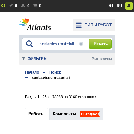
0
0
0
RU
ТИПЫ РАБОТ
Искать
ФИЛЬТРЫ
Выключены
Начало
Поиск
senlatviesu materiali
Видны 1 - 25 из 78988 на 3160 страницах
Работы
Комплекты
Выгодно!