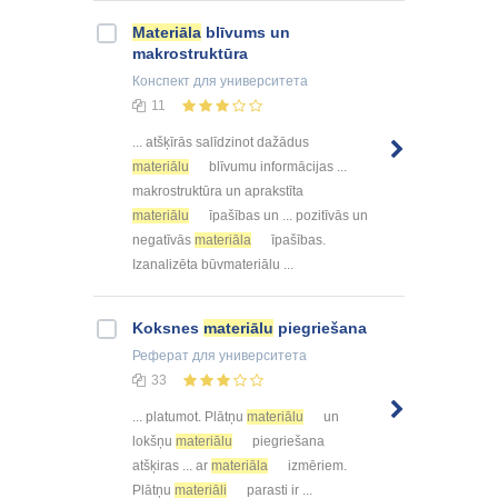
Materiāla
blīvums un
makrostruktūra
Конспект
для университета
11
... atšķīrās salīdzinot dažādus
materiālu
blīvumu informācijas ...
makrostruktūra un aprakstīta
materiālu
īpašības un ... pozitīvās un
negatīvās
materiāla
īpašības.
Izanalizēta būvmateriālu ...
Koksnes
materiālu
piegriešana
Реферат
для университета
33
... platumot. Plātņu
materiālu
un
lokšņu
materiālu
piegriešana
atšķiras ... ar
materiāla
izmēriem.
Plātņu
materiāli
parasti ir ...