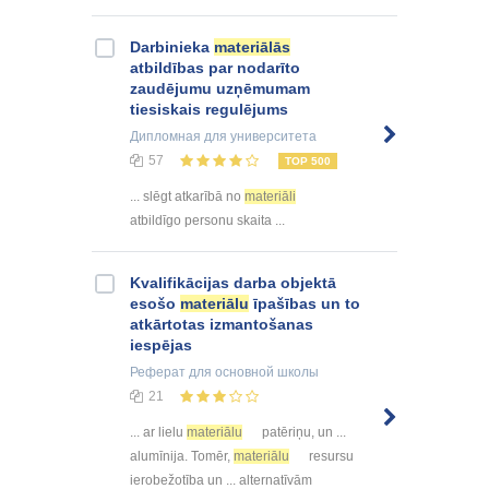
Darbinieka
materiālās
atbildības par nodarīto
zaudējumu uzņēmumam
tiesiskais regulējums
Дипломная
для университета
57
TOP 500
... slēgt atkarībā no
materiāli
atbildīgo personu skaita ...
Kvalifikācijas darba objektā
esošo
materiālu
īpašības un to
atkārtotas izmantošanas
iespējas
Реферат
для основной школы
21
... ar lielu
materiālu
patēriņu, un ...
alumīnija. Tomēr,
materiālu
resursu
ierobežotība un ... alternatīvām