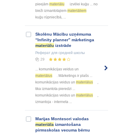
pieejām
materiālu
izvēlei kuģu ... no
bieži izmantotajiem
materiāliem
kuģu rūpniecībā, ...
Skolēnu Mācību uzņēmuma
“Infinity planner” mārketinga
materiālu
izstrāde
Реферат
для средней школы
29
... komunikācijas veidus un
materiālus
. Mārketings ir plašs ...
komunikācijas veidus un
materiālus
,
tika izmantota pieredzi ...
komunikācijas veidus un
materiālus
,
izmantoja - interneta ...
Marijas Montesori valodas
materiāla
izmantošana
pirmsskolas vecuma bērnu