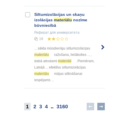
Siltumizolācijas un skaņu
izolācijas
materiālu
nozīme
būvniecībā
Реферат
для университета
18
... sākta mūsdienīgu siltumizolācijas
materiālu
ražošana, lielākoties ... ,
dabā atrodami
materiāli
. Piemēram,
Latvijā ... efektīvu siltumizolācijas
materiālu
mājas siltināšanai
iespējams ...
1
2
3
4
..
3160