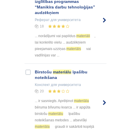
izglītības programmas
“Manikīra darbu tehnoloģijas”
audzēkņiem
Реферат
для университета
18
... norādījumi vai papildus
materiāli
,
lai konkrēto vielu ... audzēkņiem
pieejamais uzziņas
materiāls
vai
vadlīnijas var ...
Birstošu
materiālu
īpašību
noteikšana
Конспект
для университета
20
... ir sasniegts. Aprēķinot
materiāla
bēruma blīvumu kvarca ... ir apgūta
birstošu
materiālu
īpašību
noteikšanas metodes ... atsevišķi
materiāla
graudi ir sakārtoti kopējā