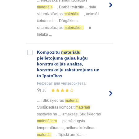
... efektīvākais siltumizolācijas
materiāls
. Darbā izvirzītie ... daļa
siltumizolācijas
materiālu
, anketēti
četrdesmit ... Dārgākiem
siltumizolācijas
materiāliem
ir
lielāka ...
Kompozītu
materiālu
pielietojuma gaisa kuģu
konstrukcijās analīze,
konstrukciju raksturojums un
to īpatnības
Реферат
для университета
18
... . Stiklšķiedras
materiāli
Stiklšķiedras kompozīt
materiāli
sastāvēs no ... izmaksās. Stiklšķiedras
materiāliem
piemīt augsta
temperatūras ... , neilona kokvilnas
materiāli
. Tipiski armīda ...