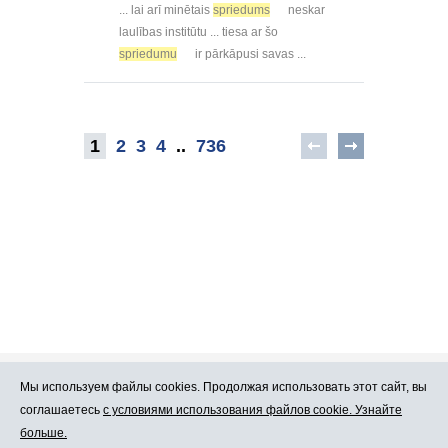
... lai arī minētais
spriedums
neskar
laulības institūtu ... tiesa ar šo
spriedumu
ir pārkāpusi savas ...
1
2
3
4
..
736
Мы используем файлы cookies. Продолжая использовать этот сайт, вы
Про Atlants.lv
Реклама
соглашаетесь
с условиями использования файлов cookie. Узнайте
больше.