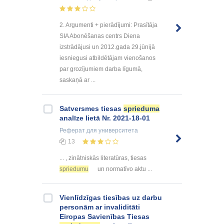
2. Argumenti + pierādījumi: Prasītāja
SIA Abonēšanas centrs Diena
izstrādājusi un 2012.gada 29.jūnijā
iesniegusi atbildētājam vienošanos
par grozījumiem darba līgumā,
saskaņā ar ...
Satversmes tiesas
sprieduma
analīze lietā Nr. 2021-18-01
Реферат
для университета
13
... , zinātniskās literatūras, tiesas
spriedumu
un normatīvo aktu ...
Vienlīdzīgas tiesības uz darbu
personām ar invaliditāti
Eiropas Savienības Tiesas