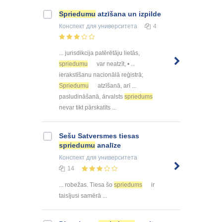
Spriedumu
atzīšana un izpilde
Конспект
для университета
4
... jurisdikcija patērētāju lietās,
spriedumu
var neatzīt, • ...
ierakstīšanu nacionālā reģistrā;
Spriedumu
atzīšanā, arī ...
pasludināšanā, ārvalsts
spriedums
nevar tikt pārskatīts ...
Sešu Satversmes tiesas
spriedumu
analīze
Конспект
для университета
14
... robežas. Tiesa šo
spriedums
ir
taisījusi samērā ...