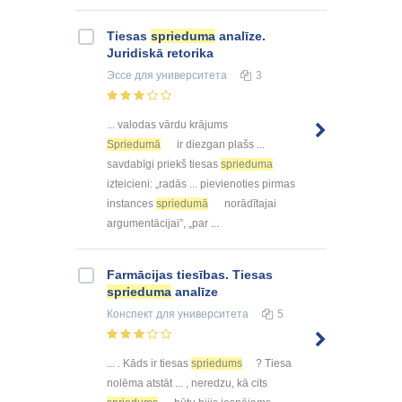
Tiesas
sprieduma
analīze.
Juridiskā retorika
Эссе
для университета
3
... valodas vārdu krājums
Spriedumā
ir diezgan plašs ...
savdabīgi priekš tiesas
sprieduma
izteicieni: „radās ... pievienoties pirmas
instances
spriedumā
norādītajai
argumentācijai”, „par ...
Farmācijas tiesības. Tiesas
sprieduma
analīze
Конспект
для университета
5
... . Kāds ir tiesas
spriedums
? Tiesa
nolēma atstāt ... , neredzu, kā cits