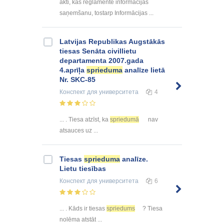
akti, kas reglamentē informācijas
saņemšanu, tostarp Informācijas ...
Latvijas Republikas Augstākās
tiesas Senāta civillietu
departamenta 2007.gada
4.aprīļa
sprieduma
analīze lietā
Nr. SKC-85
Конспект
для университета
4
... . Tiesa atzīst, ka
spriedumā
nav
atsauces uz ...
Tiesas
sprieduma
analīze.
Lietu tiesības
Конспект
для университета
6
... . Kāds ir tiesas
spriedums
? Tiesa
nolēma atstāt ...