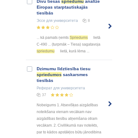
Divu tiesas
spriedumu
analīze
Eiropas starptautiskajās
tiesībās
Эссе
для университета
8
... kā pamats ņemts
Spriedums
lietā
C-490 ... (turpmāk – Tiesa) sagatavoja
spriedumu
lietā, kurā lēma ...
Dzimumu līdztiesība tiesu
spriedumos
saskarsmes
tiesībās
Реферат
для университета
37
Nobeigums 1. Atsevišķas aizgādības
noteikšana vienam vecākam nav
aizgādības tiesību atņemšana otram
vecākam. 2. Civillikumā nav noteikts,
par to kādos apstākļos būtu jānodibina