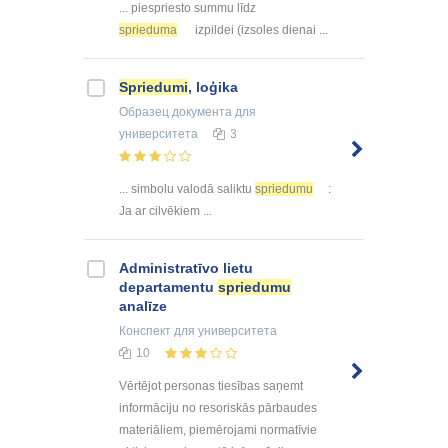
... piespriesto summu līdz
sprieduma
izpildei (izsoles dienai ...
Spriedumi
, loģika
Образец документа
для
университета
3
... simbolu valodā saliktu
spriedumu
:
Ja ar cilvēkiem ...
Administratīvo lietu
departamentu
spriedumu
analīze
Конспект
для университета
10
Vērtējot personas tiesības saņemt
informāciju no resoriskās pārbaudes
materiāliem, piemērojami normatīvie