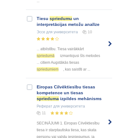
...
Tiesu
spriedumu
un
interpretācijas metožu analīze
Эссе
для университета
10
... atbilstību. Tiesa vairākkārt
spriedumā
izmantojusi šīs metodes
... citiem Augstākās tiesas
spriedumiem
, kas saistīti ar ...
Eiropas Cilvēktiesību tiesas
kompetence un tiesas
sprieduma
izpildes mehānisms
Реферат
для университета
11
SECINĀJUMI 1. Eiropas Cilvēktiesību
tiesa ir starptautiska tiesa, kas skata
personu vai valstu iesniegumus, ja