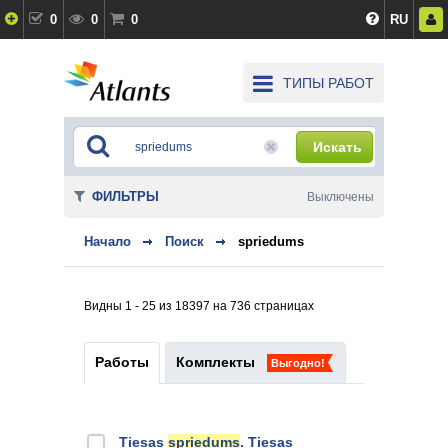
0
0
0
RU
ТИПЫ РАБОТ
Искать
ФИЛЬТРЫ
Выключены
Начало
Поиск
spriedums
Видны 1 - 25 из 18397 на 736 страницах
Работы
Комплекты
Выгодно!
Tiesas
spriedums
. Tiesas