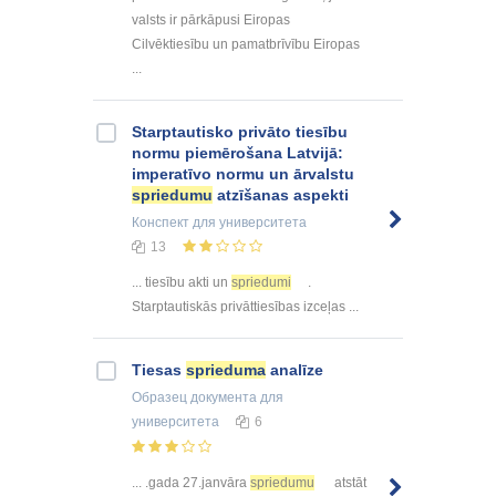
valsts ir pārkāpusi Eiropas
Cilvēktiesību un pamatbrīvību Eiropas
...
Starptautisko privāto tiesību
normu piemērošana Latvijā:
imperatīvo normu un ārvalstu
spriedumu
atzīšanas aspekti
Конспект
для университета
13
... tiesību akti un
spriedumi
.
Starptautiskās privāttiesības izceļas ...
Tiesas
sprieduma
analīze
Образец документа
для
университета
6
... .gada 27.janvāra
spriedumu
atstāt