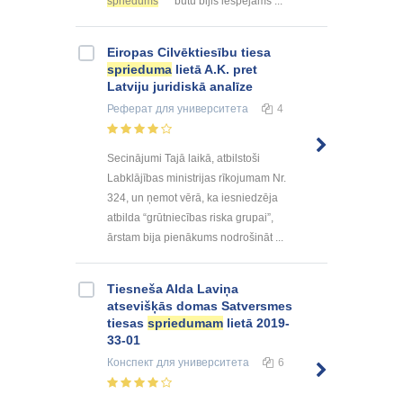
spriedums
būtu bijis iespējams ...
Eiropas Cilvēktiesību tiesa
sprieduma
lietā A.K. pret
Latviju juridiskā analīze
Реферат
для университета
4
Secinājumi Tajā laikā, atbilstoši
Labklājības ministrijas rīkojumam Nr.
324, un ņemot vērā, ka iesniedzēja
atbilda “grūtniecības riska grupai”,
ārstam bija pienākums nodrošināt ...
Tiesneša Alda Laviņa
atsevišķās domas Satversmes
tiesas
spriedumam
lietā 2019-
33-01
Конспект
для университета
6