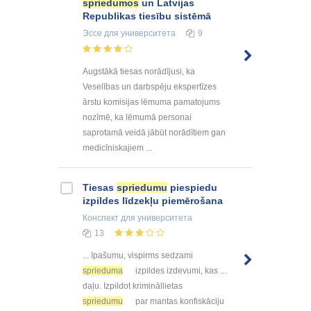
spriedumos
un Latvijas
Republikas tiesību sistēmā
Эссе
для университета
9
Augstākā tiesas norādījusi, ka
Veselības un darbspēju ekspertīzes
ārstu komisijas lēmuma pamatojums
nozīmē, ka lēmumā personai
saprotamā veidā jābūt norādītiem gan
medicīniskajiem ...
Tiesas
spriedumu
piespiedu
izpildes līdzekļu piemērošana
Конспект
для университета
13
... īpašumu, vispirms sedzami
sprieduma
izpildes izdevumi, kas ...
daļu. Izpildot krimināllietas
spriedumu
par mantas konfiskāciju