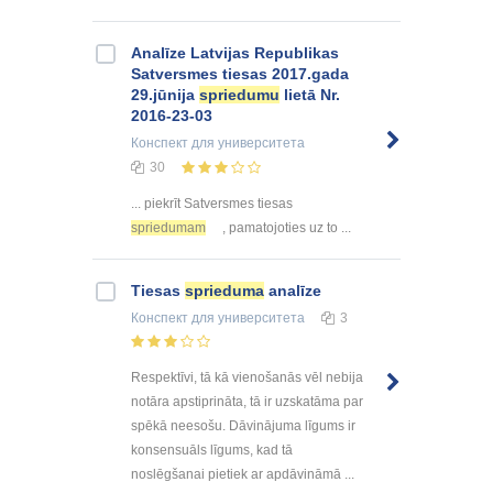
Analīze Latvijas Republikas
Satversmes tiesas 2017.gada
29.jūnija
spriedumu
lietā Nr.
2016-23-03
Конспект
для университета
30
... piekrīt Satversmes tiesas
spriedumam
, pamatojoties uz to ...
Tiesas
sprieduma
analīze
Конспект
для университета
3
Respektīvi, tā kā vienošanās vēl nebija
notāra apstiprināta, tā ir uzskatāma par
spēkā neesošu. Dāvinājuma līgums ir
konsensuāls līgums, kad tā
noslēgšanai pietiek ar apdāvināmā ...