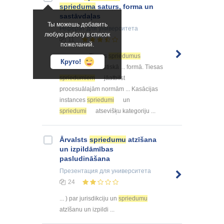
sprieduma
saturs, forma un
sastāvdaļas
Ты можешь добавить
Реферат
для университета
любую работу в список
11
пожеланий.
... normas. Tiesas
spriedumus
Круто!
sastāda tikai rakstiskā ... formā. Tiesas
spriedumiem
jāatbilst
procesuālajām normām ... Kasācijas
instances
spriedumi
un
spriedumi
atsevišķu kategoriju ...
Ārvalsts
spriedumu
atzīšana
un izpildāmības
pasludināšana
Презентация
для университета
24
... ) par jurisdikciju un
spriedumu
atzīšanu un izpildi ...