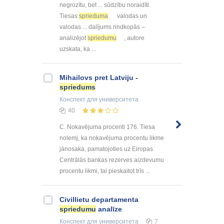
negrozītu, bet ... sūdzību noraidīti.
Tiesas
sprieduma
valodas un
valodas ... dalījums rindkopās –
analizējot
spriedumu
, autore
uzskata, ka ...
Mihailovs pret Latviju -
spriedums
Конспект
для университета
40
C. Nokavējuma procenti 176. Tiesa
nolemj, ka nokavējuma procentu likme
jānosaka, pamatojoties uz Eiropas
Centrālās bankas rezerves aizdevumu
procentu likmi, tai pieskaitot trīs ...
Civillietu departamenta
spriedumu
analīze
Конспект
для университета
7