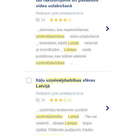
tās raksturojums un pasākumi
vides uzlabošanā
Реферат
для университета
14
... pārmaiņu, kas nepieciešamas
uzņēmējdarbības
vides uzlabošanā.
... iemesliem, kādēļ
Latvijā
neienāk
ar investīcijām ...
Latvijas
valsts
problēmas, kas būtiski ietekmē
uzņēmējdarbības
...
Itāļu
uzņēmējdarbības
sfēras
Latvijā
Реферат
для университета
16
... uzņēmēju tendencēs uzsākot
uzņēmējdarbību
Latvijā
. Tas var
noderēt ... tālakai
Latvijas
tirgus
izpētei. Pētāmais jautājums: Kādās