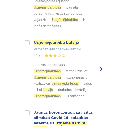
lielākas peļņas gūšana.
Uzņēmējdarbības
pamatā ir
personīgās ... visas sabiedrības
vajadzības.
Uzņēmējdarbība
ir
īpašs domāšanas ...
Uzņēmējdarbība
Latvijā
Реферат
для средней школы
7
... 1. Vispiemērotākā
uzņēmējdarbības
forma uzsākot ... .
Uzņēmējdarbības
uzsākšanas un
kvalitatīvas
uzņēmējdarbības
vides
... Lai
Latvijā
darbotos pilnvērtīga
uzņēmējdarbības
uzsākšanas ...
Jaunās koronavīrusa izraisītās
slimības Covid-19 izplatības
ietekme uz
uzņēmējdarbību