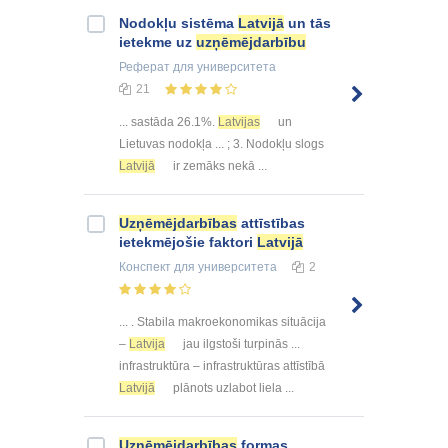
Nodokļu sistēma
Latvijā
un tās
ietekme uz
uzņēmējdarbību
Реферат
для университета
21
... sastāda 26.1%.
Latvijas
un
Lietuvas nodokļa ... ; 3. Nodokļu slogs
Latvijā
ir zemāks nekā ...
Uzņēmējdarbības
attīstības
ietekmējošie faktori
Latvijā
Конспект
для университета
2
... . Stabila makroekonomikas situācija
–
Latvija
jau ilgstoši turpinās ...
infrastruktūra – infrastruktūras attīstībā
Latvijā
plānots uzlabot liela ...
Uzņēmējdarbības
formas