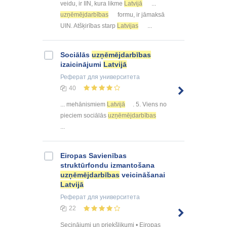
veidu, ir IIN, kura likme
Latvijā
...
uzņēmējdarbības
formu, ir jāmaksā
UIN. Atšķirības starp
Latvijas
...
Sociālās
uzņēmējdarbības
izaicinājumi
Latvijā
Реферат
для университета
40
... mehānismiem
Latvijā
. 5. Viens no
pieciem sociālās
uzņēmējdarbības
...
Eiropas Savienības
struktūrfondu izmantošana
uzņēmējdarbības
veicināšanai
Latvijā
Реферат
для университета
22
Secinājumi un priekšlikumi • Eiropas