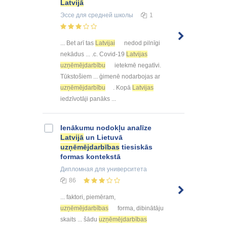
Latvijā
Эссе
для средней школы
1
... Bet arī tas
Latvijai
nedod pilnīgi
nekādus ... .c. Covid-19
Latvijas
uzņēmējdarbību
ietekmē negatīvi.
Tūkstošiem ... ģimenē nodarbojas ar
uzņēmējdarbību
. Kopā
Latvijas
iedzīvotāji panāks ...
Ienākumu nodokļu analīze
Latvijā
un Lietuvā
uzņēmējdarbības
tiesiskās
formas kontekstā
Дипломная
для университета
86
... faktori, piemēram,
uzņēmējdarbības
forma, dibinātāju
skaits ... šādu
uzņēmējdarbības