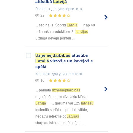
attīstībā
Latvijā
Реферат
для университета
22
... secina: 1. Šobrīd
Latvijā
ir ap 40
... finanšu produktiem. 3.
Latvijas
Līzinga devēju portfeļi ...
Uzņēmējdarbības
attīstību
Latvijā
virzošie un kavējošie
spēki
Конспект
для университета
10
... pamata
uzņēmējdarbības
regulējošo normatīvo aktu klāsts
Latvijā
... garumā vai 125
latviešu
iecienītā seriāla ... produktivitāte,
negatīvi ietekmējot
Latvijas
starptautisko konkurētspēju. ...