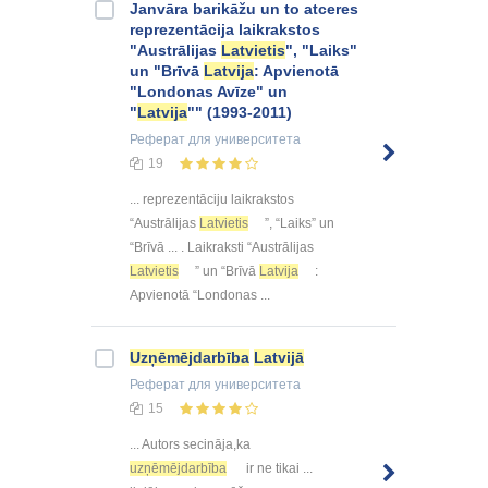
Janvāra barikāžu un to atceres
reprezentācija laikrakstos
"Austrālijas
Latvietis
", "Laiks"
un "Brīvā
Latvija
: Apvienotā
"Londonas Avīze" un
"
Latvija
"" (1993-2011)
Реферат
для университета
19
... reprezentāciju laikrakstos
“Austrālijas
Latvietis
”, “Laiks” un
“Brīvā ... . Laikraksti “Austrālijas
Latvietis
” un “Brīvā
Latvija
:
Apvienotā “Londonas ...
Uzņēmējdarbība
Latvijā
Реферат
для университета
15
... Autors secināja,ka
uzņēmējdarbība
ir ne tikai ...