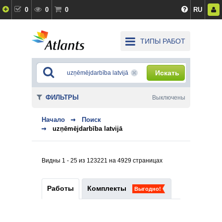
0
0
0
RU
ТИПЫ РАБОТ
Искать
ФИЛЬТРЫ
Выключены
Начало
Поиск
uzņēmējdarbība latvijā
Видны 1 - 25 из 123221 на 4929 страницах
Работы
Комплекты
Выгодно!