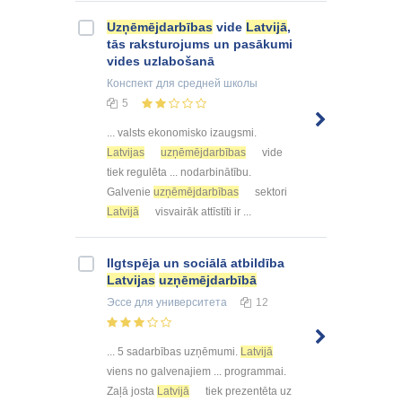
Uzņēmējdarbības
vide
Latvijā
,
tās raksturojums un pasākumi
vides uzlabošanā
Конспект
для средней школы
5
... valsts ekonomisko izaugsmi.
Latvijas
uzņēmējdarbības
vide
tiek regulēta ... nodarbinātību.
Galvenie
uzņēmējdarbības
sektori
Latvijā
visvairāk attīstīti ir ...
Ilgtspēja un sociālā atbildība
Latvijas
uzņēmējdarbībā
Эссе
для университета
12
... 5 sadarbības uzņēmumi.
Latvijā
viens no galvenajiem ... programmai.
Zaļā josta
Latvijā
tiek prezentēta uz