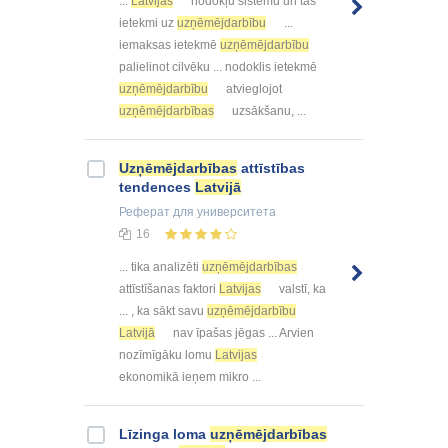
...
Latvijas
nodokļu sistēmu un tās
ietekmi uz
uzņēmējdarbību
...
iemaksas ietekmē
uzņēmējdarbību
palielinot cilvēku ... nodoklis ietekmē
uzņēmējdarbību
atvieglojot
uzņēmējdarbības
uzsākšanu, ...
Uzņēmējdarbības
attīstības
tendences
Latvijā
Реферат
для университета
16
... tika analizēti
uzņēmējdarbības
attīstīšanas faktori
Latvijas
valstī, ka
... , ka sākt savu
uzņēmējdarbību
Latvijā
nav īpašas jēgas ... Arvien
nozīmīgāku lomu
Latvijas
ekonomikā ieņem mikro ...
Līzinga loma
uzņēmējdarbības