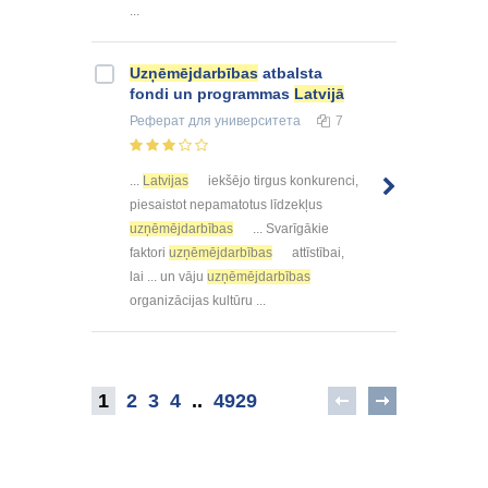
...
Uzņēmējdarbības
atbalsta
fondi un programmas
Latvijā
Реферат
для университета
7
...
Latvijas
iekšējo tirgus konkurenci,
piesaistot nepamatotus līdzekļus
uzņēmējdarbības
... Svarīgākie
faktori
uzņēmējdarbības
attīstībai,
lai ... un vāju
uzņēmējdarbības
organizācijas kultūru ...
1
2
3
4
..
4929