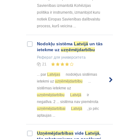
Savienības izmantotā Kohēzijas
politika ir instruments, izmantojot kuru
notiek Eiropas Savienības dalībvalstu
process, kurš veicina ...
Nodokļu sistēma
Latvijā
un tās
ietekme uz
uzņēmējdarbību
Реферат
для университета
21
... par
Latvijas
nodokļus sistēmas
ietekmi uz
uzņēmējdarbību
...
sistēmas ietekme uz
uzņēmējdarbību
Latvijā
ir
negatīva. 2 ... sistēma nav piemērota
uzņēmējdarbībai
Latvijā
, jo pēc
aptaujas ...
Uzņēmējdarbības
vide
Latvijā
,