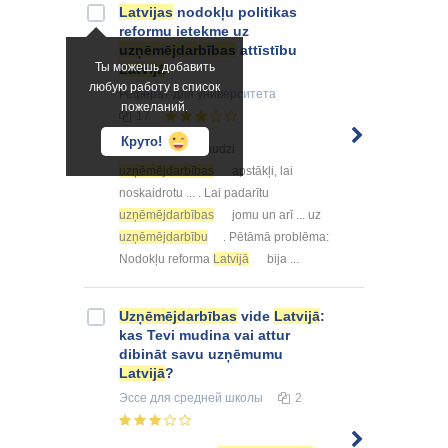
Latvijas
nodokļu politikas
reformu ietekme uz
uzņēmējdarbības
attīstību
Ты можешь добавить
Latvijā
любую работу в список
Реферат
для университета
пожеланий.
17
Круто!
... tiek izvērtēti daudzi
uzņēmējdarbības
apstākļi, lai
noskaidrotu ... . Lai padarītu
uzņēmējdarbības
jomu un arī ... uz
uzņēmējdarbību
. Pētāmā problēma:
Nodokļu reforma
Latvijā
bija ...
Uzņēmējdarbības
vide
Latvijā
:
kas Tevi mudina vai attur
dibināt savu uzņēmumu
Latvijā
?
Эссе
для средней школы
2