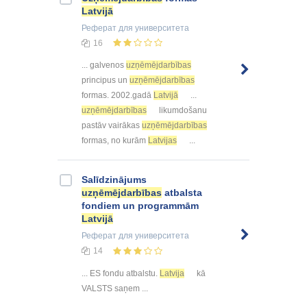
Latvijā
Реферат
для университета
16
... galvenos
uzņēmējdarbības
principus un
uzņēmējdarbības
formas. 2002.gadā
Latvijā
...
uzņēmējdarbības
likumdošanu
pastāv vairākas
uzņēmējdarbības
formas, no kurām
Latvijas
...
Salīdzinājums
uzņēmējdarbības
atbalsta
fondiem un programmām
Latvijā
Реферат
для университета
14
... ES fondu atbalstu.
Latvija
kā
VALSTS saņem ...