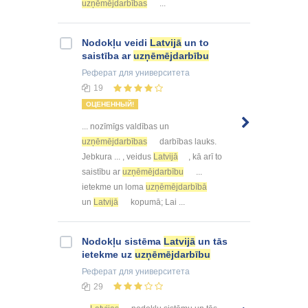
uzņēmējdarbības
...
Nodokļu veidi
Latvijā
un to
saistība ar
uzņēmējdarbību
Реферат
для университета
19
ОЦЕНЕННЫЙ!
... nozīmīgs valdības un
uzņēmējdarbības
darbības lauks.
Jebkura ... , veidus
Latvijā
, kā arī to
saistību ar
uzņēmējdarbību
...
ietekme un loma
uzņēmējdarbībā
un
Latvijā
kopumā; Lai ...
Nodokļu sistēma
Latvijā
un tās
ietekme uz
uzņēmējdarbību
Реферат
для университета
29