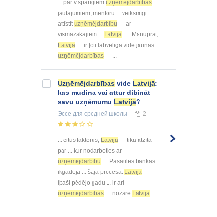
... par vispārīgiem
uzņēmējdarbības
jautājumiem, mentoru ... veiksmīgi
attīstīt
uzņēmējdarbību
ar
vismazākajiem ...
Latvijā
. Manuprāt,
Latvija
ir ļoti labvēlīga vide jaunas
uzņēmējdarbības
...
Uzņēmējdarbības
vide
Latvijā
:
kas mudina vai attur dibināt
savu uzņēmumu
Latvijā
?
Эссе
для средней школы
2
... citus faktorus,
Latvija
tika atzīta
par ... kur nodarboties ar
uzņēmējdarbību
Pasaules bankas
ikgadējā ... šajā procesā.
Latvija
īpaši pēdējo gadu ... ir arī
uzņēmējdarbības
nozare
Latvijā
.