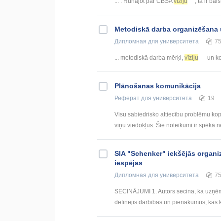
... . Runājot par CBSA
vīziju
, tā ir balst
Metodiskā darba organizēšana u
Дипломная
для университета
7
... metodiskā darba mērķi,
vīziju
un ko
Plānošanas komunikācija
Реферат
для университета
19
Visu sabiedrisko attiecību problēmu kop
viņu viedokļus. Šie noteikumi ir spēkā nea
SIA "Schenker" iekšējās organiz
iespējas
Дипломная
для университета
7
SECINĀJUMI 1. Autors secina, ka uzņēmu
definējis darbības un pienākumus, kas k