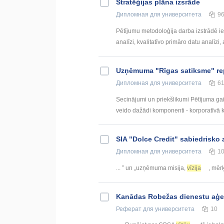
Stratēģijas plāna izsrāde
Дипломная
для университета
9
Pētījumu metodoloģija darba izstrādē ie
analīzi, kvalitatīvo primāro datu analīzi,
Uzņēmuma "Rīgas satiksme" rep
Дипломная
для университета
6
Secinājumi un priekšlikumi Pētījuma ga
veido dažādi komponenti - korporatīvā ku
SIA "Dolce Credit" sabiedrisko a
Дипломная
для университета
1
... ” un „uzņēmuma misija,
vīzija
, mērķ
Kanādas Robežas dienestu aģen
Реферат
для университета
10