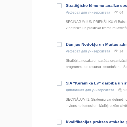
Stratēģisko lēmumu analīze spo
Реферат
для университета
64
SECINĀJUMI UN PRIEKŠLIKUMI Balstoties
Zinātniskā un praktiskā literatūra latvieš
Dānijas Nodokļu un Muitas admi
Реферат
для университета
14
Stratēģija nosaka un parāda organizāci
programmu un resursu izmantošanu. Stratē
SIA "Keramika Lv" darbība un st
Дипломная
для университета
9
SECINĀJUMI 1. Stratēģiju var definēt n
ir viens no iemesliem kādēļ reizēm cilvēki
Kvalifikācijas prakses atskait