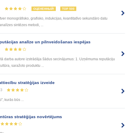
6
ОЦЕНЕННЫЙ!
TOP 500
tver monogrāfisko, grafisko, indukcijas, kvantitatīvo sekundāro datu
 analīzes sintēzes metodi, ...
utācijas analīze un pilnveidošanas iespējas
1
itā darba autore izstrādāja šādus secinājumus: 1. Uzņēmuma reputāciju
ltūra, saražoto produktu ...
ttiecību stratēģijas izveide
03
i”, kurās būs ...
tūras stratēģijas novērtējums