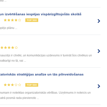
īta ...
n izvērtēšanas iespējas vispārizglītojošās skolāš
5
TOP 500
pējo plānu ...
saucējs ir cilvēki, un komunikācijas uzdevums ir tuvināt šos cilvēkus un
tkarīgi no tā, vai ...
atoriskās stratēģijas analīze un tās pilnveidošanas
5
TOP 500
mam ir noteiktas organizatoriskās vērtības. Uzņēmums ir noteicis un
atrā posmā rada pievienoto ...