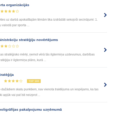
rta organizācijās
 uz darbā apskatītajām tēmām tika izstrādāti sekojoši secinājumi: 1.
u valodā par sporta ...
nistrāciju stratēģiju novērtējums
jas stratēģisko mērķi, ņemot vērā tās ilgtermiņa uzdevumus, darbības
ģija ir ilgtermiņa plāns, kurā ...
ratēģija
3
TOP 500
o dažādiem skatu punktiem, nav vienota traktējuma un iespējams, ka tas
 apjūk vai pat īsti neizprot ...
e poligrāfijas pakalpojumu uzņēmumā