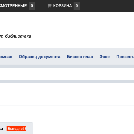
СМОТРЕННЫЕ
0
КОРЗИНА
0
т библиотека
омная
Образец документа
Бизнес план
Эссе
Презент
ты
Выгодно!