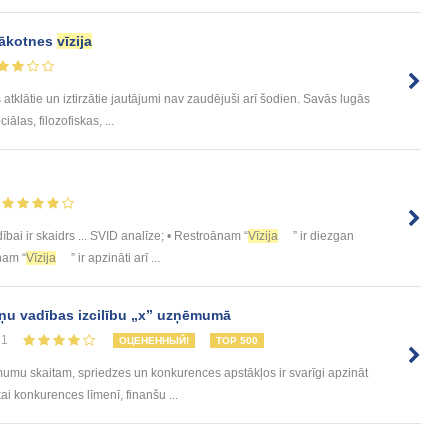
 nākotnes
vīzija
atklātie un iztirzātie jautājumi nav zaudējuši arī šodien. Savās lugās
las, filozofiskas, ...
dībai ir skaidrs ... SVID analīze; • Restroānam “
Vīzija
” ir diezgan
nam “
Vīzija
” ir apzināti arī ...
iņu vadības izcilību „x” uzņēmumā
51
ОЦЕНЕННЫЙ!
TOP 500
mumu skaitam, spriedzes un konkurences apstākļos ir svarīgi apzināt
i konkurences līmenī, finanšu ...