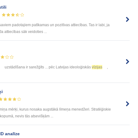
tili
 saviem padotajiem patīkamas un pozitīvas attiecības. Tas ir labi, ja
 attiecības sāk veidoties ...
uzstādīšana ir sarežģīts ... pēc Latvijas ideoloģiskās
vīzijas
,
ķi
termiņa mērķi, kurus nosaka augstākā līmeņa menedžeri. Stratēģiskie
 kopumā, nevis tās atsevišķām ...
D analīze