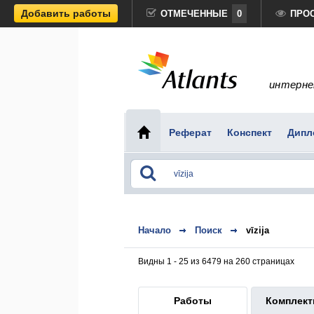
Добавить работы
ОТМЕЧЕННЫЕ
0
ПРО
интерне
Реферат
Конспект
Дипл
Начало
Поиск
vīzija
Видны 1 - 25 из 6479 на 260 страницах
Работы
Комплек