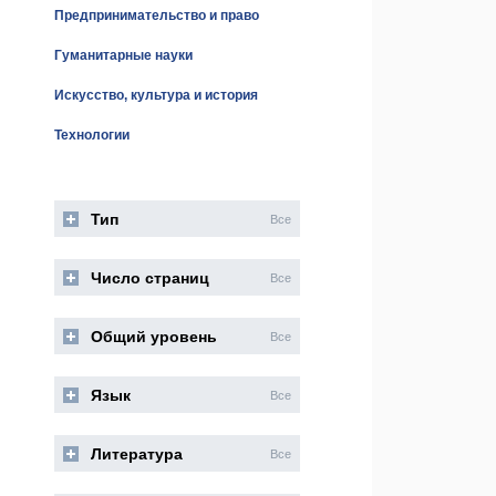
Предпринимательство и право
Гуманитарные науки
Искусство, культура и история
Технологии
Тип
Все
Число страниц
Все
Общий уровень
Все
Язык
Все
Литература
Все