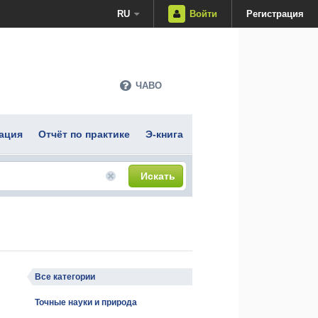
RU
Войти
Регистрация
ЧАВО
ация
Отчёт по практике
Э-книга
Искать
Все категории
Точные науки и природа