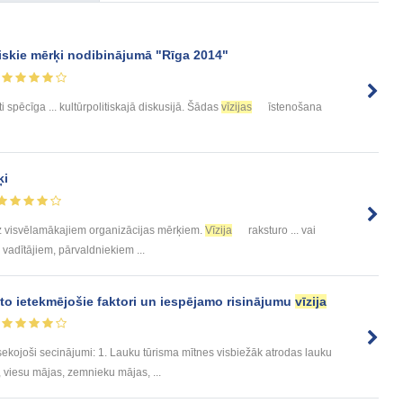
iskie mērķi nodibinājumā "Rīga 2014"
oti spēcīga ... kultūrpolitiskajā diskusijā. Šādas
vīzijas
īstenošana
ķi
z visvēlamākajiem organizācijas mērķiem.
Vīzija
raksturo ... vai
m vadītājiem, pārvaldniekiem ...
, to ietekmējošie faktori un iespējamo risinājumu
vīzija
sekojoši secinājumi: 1. Lauku tūrisma mītnes visbiežāk atrodas lauku
, viesu mājas, zemnieku mājas, ...