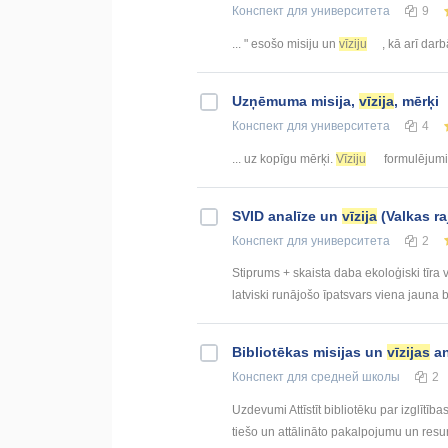
Конспект
для университета
9
... " esošo misiju un
vīziju
, kā arī darb
Uzņēmuma misija,
vīzija
, mērķi
Конспект
для университета
4
... uz kopīgu mērķi.
Vīziju
formulējumie
SVID analīze un
vīzija
(Valkas r
Конспект
для университета
2
Stiprums + skaista daba ekoloģiski tīra 
latviski runājošo īpatsvars viena jauna 
Bibliotēkas misijas un
vīzijas
an
Конспект
для средней школы
2
Uzdevumi Attīstīt bibliotēku par izglītī
tiešo un attālināto pakalpojumu un resu