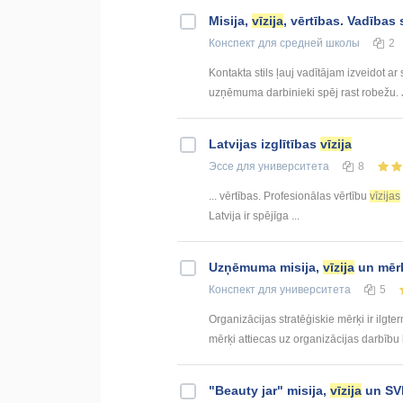
Misija,
vīzija
, vērtības. Vadības s
Конспект
для средней школы
2
Kontakta stils ļauj vadītājam izveidot ar
uzņēmuma darbinieki spēj rast robežu. Ja
Latvijas izglītības
vīzija
Эссе
для университета
8
... vērtības. Profesionālas vērtību
vīzijas
Latvija ir spējīga ...
Uzņēmuma misija,
vīzija
un mēr
Конспект
для университета
5
Organizācijas stratēģiskie mērķi ir ilg
mērķi attiecas uz organizācijas darbību
"Beauty jar" misija,
vīzija
un SVI