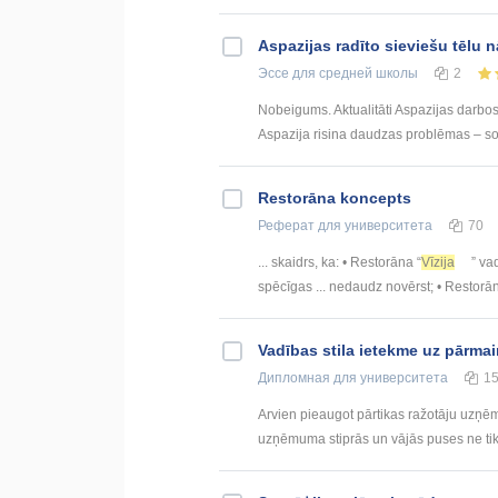
Aspazijas radīto sieviešu tēlu
Эссе
для средней школы
2
Nobeigums. Aktualitāti Aspazijas darbos 
Aspazija risina daudzas problēmas – sociā
Restorāna koncepts
Реферат
для университета
70
... skaidrs, ka: • Restorāna “
Vīzija
” va
spēcīgas ... nedaudz novērst; • Restorā
Vadības stila ietekme uz pārma
Дипломная
для университета
1
Arvien pieaugot pārtikas ražotāju uzņē
uzņēmuma stiprās un vājās puses ne tika