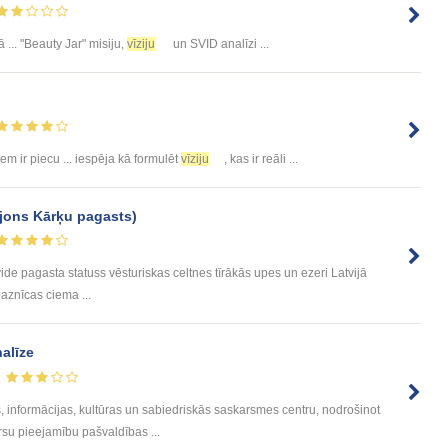
ā ... "Beauty Jar" misiju,
vīziju
un SVID analīzi ...
m ir piecu ... iespēja kā formulēt
vīziju
, kas ir reāli ...
ajons Kārķu pagasts)
vide pagasta statuss vēsturiskas celtnes tīrākās upes un ezeri Latvijā
baznīcas ciema ...
alīze
bas, informācijas, kultūras un sabiedriskās saskarsmes centru, nodrošinot
rsu pieejamību pašvaldības ...