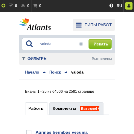
0
0
0
RU
ТИПЫ РАБОТ
Искать
ФИЛЬТРЫ
Выключены
Начало
Поиск
valoda
Видны 1 - 25 из 64506 на 2581 странице
Работы
Комплекты
Выгодно!
Agrīnās bērnības vecuma