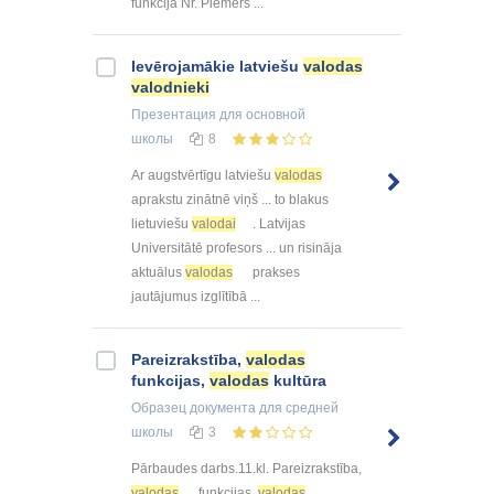
funkcija Nr. Piemērs ...
Ievērojamākie latviešu
valodas
valodnieki
Презентация
для основной
школы
8
Ar augstvērtīgu latviešu
valodas
aprakstu zinātnē viņš ... to blakus
lietuviešu
valodai
. Latvijas
Universitātē profesors ... un risināja
aktuālus
valodas
prakses
jautājumus izglītībā ...
Pareizrakstība,
valodas
funkcijas,
valodas
kultūra
Образец документа
для средней
школы
3
Pārbaudes darbs.11.kl. Pareizrakstība,
valodas
funkcijas,
valodas