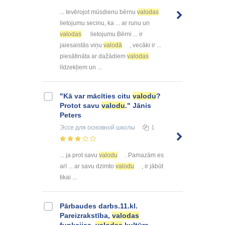
... Ievērojot mūsdienu bērnu
valodas
lietojumu secinu, ka ... ar runu un
valodas
lietojumu.Bērni ... ir
jaiesaistās viņu
valodā
, vecāki ir ...
piesātināta ar dažādiem
valodas
līdzekļiem un ...
"Kā var mācīties citu
valodu
?
Protot savu
valodu
." Jānis
Peters
Эссе
для основной школы
1
... ja prot savu
valodu
. Pamazām es
arī ... ar savu dzimto
valodu
, ir jābūt
tikai ...
Pārbaudes darbs.11.kl.
Pareizrakstība,
valodas
funkcijas,
valodas
kultūra