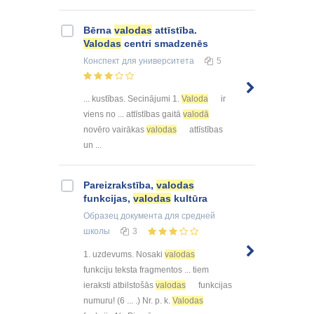
Bērna
valodas
attīstība.
Valodas
centri smadzenēs
Конспект
для университета
5
... kustības. Secinājumi 1.
Valoda
ir
viens no ... attīstības gaitā
valodā
novēro vairākas
valodas
attīstības
un ...
Pareizrakstība,
valodas
funkcijas,
valodas
kultūra
Образец документа
для средней
школы
3
1. uzdevums. Nosaki
valodas
funkciju teksta fragmentos ... tiem
ieraksti atbilstošās
valodas
funkcijas
numuru! (6 ... .) Nr. p. k.
Valodas