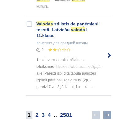
kultūra.
Valodas
stilistiskie paņēmieni
tekstā. Latviešu
valoda
I
11.klase.
Конспект
для средней школы
2
1.uzdevums.Ieraksti tēlainos
izteiksmes līdzekļus tabulas attiecīgajā
ailē! Pareizi izpildīta tabula palīdzēs
izpildīt pārējos uzdevumus. (2p. -
pareizi 7 vai 8 jēdzieni, 1p. – 4 – ...
1
2
3
4
..
2581