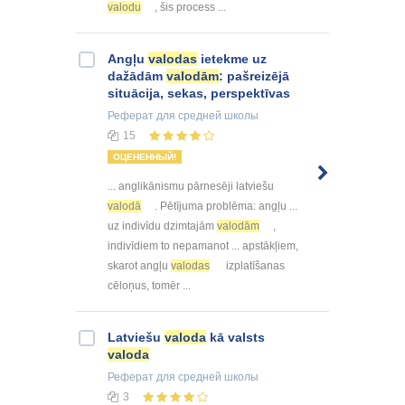
valodu
, šis process ...
Angļu
valodas
ietekme uz
dažādām
valodām
: pašreizējā
situācija, sekas, perspektīvas
Реферат
для средней школы
15
ОЦЕНЕННЫЙ!
... anglikānismu pārnesēji latviešu
valodā
. Pētījuma problēma: angļu ...
uz indivīdu dzimtajām
valodām
,
indivīdiem to nepamanot ... apstākļiem,
skarot angļu
valodas
izplatīšanas
cēloņus, tomēr ...
Latviešu
valoda
kā valsts
valoda
Реферат
для средней школы
3