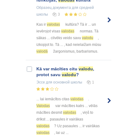
Образец документа
для средней
школы
3
Kas ir
valodas
kultūra? Tā ir ... un
ievērojot visas
valodas
normas. Tā
sākas ... cilvēks veido savu
valodu
,
izkopjot to. Tā ... , kad neielaižam mūsu
valodā
žargonismus, barbarismus.
Kā var mācīties citu
valodu
,
protot savu
valodu
?
Эссе
для основной школы
1
... lai iemācītos citas
valodas
.
Valodas
var mācīties katrs ... vēlās
mācīties desmit
valodas
, viņš to
drīkst ... pasaules ir vairākas
valodas
? Uz pasaules ... ir vairākas
valodas
, lai uz ...