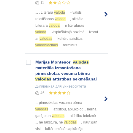
11
... . Literārā
valoda
- valsts
rakstīšanas
valoda
, oficiālo ...
Literārā
valoda
ir literatūras
valoda
visplašākajā nozīmē ... izprot
ar
valodas
kultūru saistītus
valodniecības
terminus. ...
Marijas Montesori
valodas
materiāla izmantošana
pirmsskolas vecuma bērnu
valodas
attīstības sekmēšanai
Дипломная
для университета
46
... pirmsskolas vecuma bērna
valodas
attīstību, aplūkojot ... bērna
garīgo un
valodas
attīstību ietekmē
... ne rakstura, ne
valodas
. Kaut gan
visi ... laikā iemācās apkārtējo