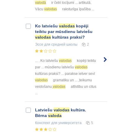
valodā
ir četri locījumi ... artikulā.
Vācu
valodas
raksturīga īpašība ...
Ko latviešu
valodas
kopēji
teiktu par mūsdienu latviešu
valodas
kultūras praksi?
Эссе
для средней школы
2
... . Ko latviešu
valodas
kopēji teiktu
par ... mūsdienu latviešu
valodas
kultūras praksi? ... parakse ietver sevī
valodas
gramatiku un ... ,teikumu
veidošanu,
valodas
attīstību un citus
...
Latviešu
valodas
kultūra.
Bērna
valoda
Конспект
для университета
5