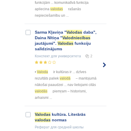
funkcijām ... komunikatīvā funkcija
apliecina
valodas
rašanās
nepieciešamību un ...
Sarma Kļaviņa "
Valodas
daba",
Daina Nītiņa "
Valodniecības
jautājumi".
Valodas
funkciju
salīdzinājums
Конспект
для университета
2
•
Valoda
ir kultūras ir ... dzīves
rezultāts paliek
valodā
– mantojumā
nākošai paaudzei ... nav lietojami citās
valodās
piemŗam – historismi,
arhaismi ...
Valodas
kultūra. Literārās
valodas
normas
Реферат
для средней школы