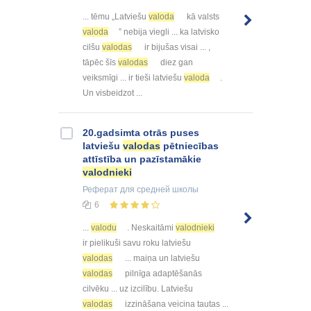
... tēmu „Latviešu
valoda
kā valsts
valoda
” nebija viegli ... ka latvisko
cilšu
valodas
ir bijušas visai ... ,
tāpēc šīs
valodas
diez gan
veiksmīgi ... ir tieši latviešu
valoda
.
Un visbeidzot ...
20.gadsimta otrās puses
latviešu
valodas
pētniecības
attīstība un pazīstamākie
valodnieki
Реферат
для средней школы
6
...
valodu
. Neskaitāmi
valodnieki
ir pielikuši savu roku latviešu
valodas
... maiņa un latviešu
valodas
pilnīga adaptēšanās
cilvēku ... uz izcilību. Latviešu
valodas
izzināšana veicina tautas ...