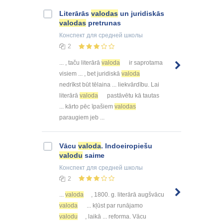
Literārās
valodas
un juridiskās
valodas
pretrunas
Конспект
для средней школы
2
... , taču literārā
valoda
ir saprotama
visiem ... , bet juridiskā
valoda
nedrīkst būt tēlaina ... liekvārdību. Lai
literārā
valoda
pastāvētu kā tautas
... kārto pēc īpašiem
valodas
paraugiem jeb ...
Vācu
valoda
. Indoeiropiešu
valodu
saime
Конспект
для средней школы
2
...
valoda
, 1800. g. literārā augšvācu
valoda
... kļūst par runājamo
valodu
, laikā ... reforma. Vācu