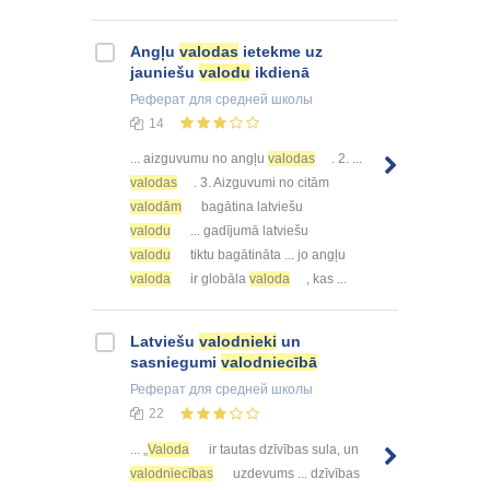
Angļu
valodas
ietekme uz
jauniešu
valodu
ikdienā
Реферат
для средней школы
14
... aizguvumu no angļu
valodas
. 2. ...
valodas
. 3. Aizguvumi no citām
valodām
bagātina latviešu
valodu
... gadījumā latviešu
valodu
tiktu bagātināta ... jo angļu
valoda
ir globāla
valoda
, kas ...
Latviešu
valodnieki
un
sasniegumi
valodniecībā
Реферат
для средней школы
22
... „
Valoda
ir tautas dzīvības sula, un
valodniecības
uzdevums ... dzīvības