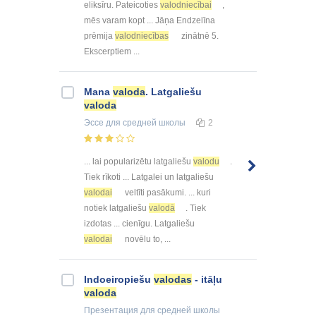
eliksīru. Pateicoties
valodniecībai
,
mēs varam kopt ... Jāņa Endzelīna
prēmija
valodniecības
zinātnē 5.
Ekscerptiem ...
Mana
valoda
. Latgaliešu
valoda
Эссе
для средней школы
2
... lai popularizētu latgaliešu
valodu
.
Tiek rīkoti ... Latgalei un latgaliešu
valodai
veltīti pasākumi. ... kuri
notiek latgaliešu
valodā
. Tiek
izdotas ... cienīgu. Latgaliešu
valodai
novēlu to, ...
Indoeiropiešu
valodas
- itāļu
valoda
Презентация
для средней школы