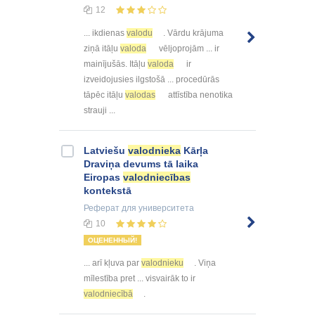
12
... ikdienas
valodu
. Vārdu krājuma
ziņā itāļu
valoda
vēljoprojām ... ir
mainījušās. Itāļu
valoda
ir
izveidojusies ilgstošā ... procedūrās
tāpēc itāļu
valodas
attīstība nenotika
strauji ...
Latviešu
valodnieka
Kārļa
Draviņa devums tā laika
Eiropas
valodniecības
kontekstā
Реферат
для университета
10
ОЦЕНЕННЫЙ!
... arī kļuva par
valodnieku
. Viņa
mīlestība pret ... visvairāk to ir
valodniecībā
.