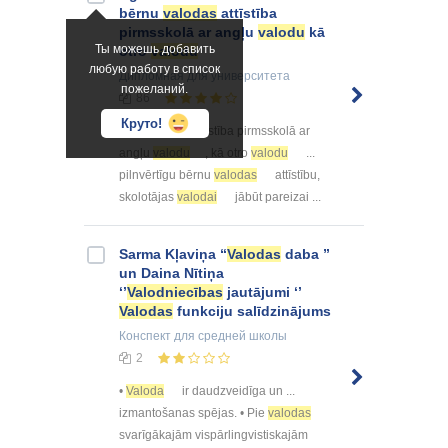
bērnu
valodas
attīstība
pirmsskolā ar angļu
valodu
kā
Ты можешь добавить
otro
valodu
любую работу в список
Дипломная
для университета
пожеланий.
86
Круто!
...
valodas
attīstība pirmsskolā ar
angļu
valodu
, kā otro
valodu
...
pilnvērtīgu bērnu
valodas
attīstību,
skolotājas
valodai
jābūt pareizai ...
Sarma Kļaviņa “
Valodas
daba ”
un Daina Nītiņa
‘’
Valodniecības
jautājumi ‘’
Valodas
funkciju salīdzinājums
Конспект
для средней школы
2
•
Valoda
ir daudzveidīga un ...
izmantošanas spējas. • Pie
valodas
svarīgākajām vispārlingvistiskajām