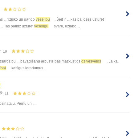
s ... fizisko un garīgo
veselību
. Šeit ir ... kas palīdzēs uzturēt
... Tas palīdz uzturēt
veselīgu
svaru, uzlabo ...
19
zsardzību ... pavadīšanu ārpustelpas mazkustīgs
dzīvesveids
. Laikā,
ībai
kaitīgus ieradumus .
m
11
šinātāju. Pienu un ...