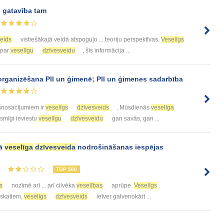
 gatavība tam
eids
vistiešākajā veidā atspoguļo ... teoriju perspektīvas.
Veselīgs
 par
veselīgu
dzīvesveidu
, šīs informācija ...
 organizēšana PII un ģimenē; PII un ģimenes sadarbība
šnosacījumiem ir
veselīgs
dzīvesveids
. Mūsdienās
veselīga
iksmīgi ieviestu
veselīgu
dzīvesveidu
gan savās, gan ...
kā
veselīga
dzīvesveida
nodrošināšanas iespējas
6
TOP 500
s
nozīmē arī ... arī cilvēka
veselības
aprūpe.
Veselīgs
uzskatiem,
veselīgs
dzīvesveids
ietver galvenokārt ...