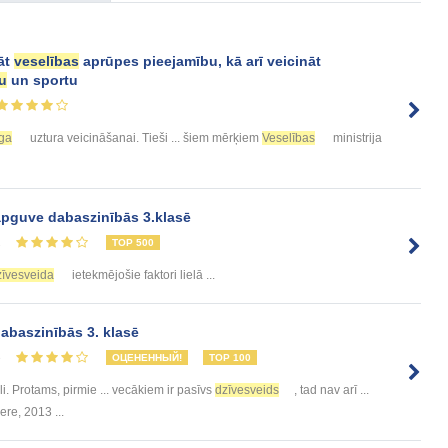
āt
veselības
aprūpes pieejamību, kā arī veicināt
u
un sportu
īga
uztura veicināšanai. Tieši ... šiem mērķiem
Veselības
ministrija
apguve dabaszinībās 3.klasē
2
TOP 500
zīvesveida
ietekmējošie faktori lielā ...
abaszinībās 3. klasē
3
ОЦЕНЕННЫЙ!
TOP 100
i. Protams, pirmie ... vecākiem ir pasīvs
dzīvesveids
, tad nav arī ...
ere, 2013 ...