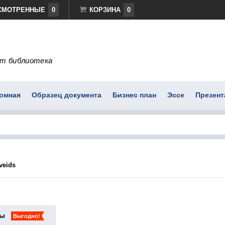
СМОТРЕННЫЕ
0
КОРЗИНА
0
т библиотека
омная
Образец документа
Бизнес план
Эссе
Презент
veids
ты
Выгодно!