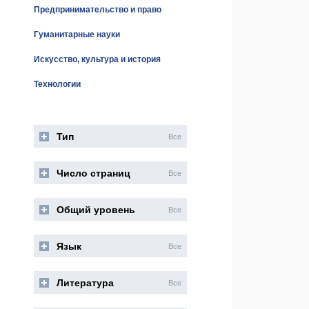
Предпринимательство и право
Гуманитарные науки
Искусство, культура и история
Технологии
Тип
Все
Число страниц
Все
Общий уровень
Все
Язык
Все
Литература
Все