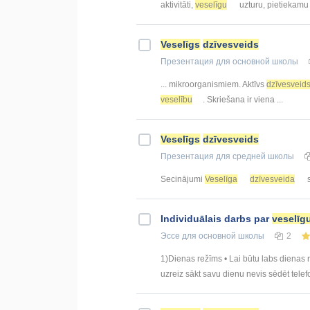
aktivitāti,
veselīgu
uzturu, pietiekamu 
Veselīgs
dzīvesveids
Презентация
для основной школы
... mikroorganismiem. Aktīvs
dzīvesveid
veselību
. Skriešana ir viena ...
Veselīgs
dzīvesveids
Презентация
для средней школы
Secinājumi
Veselīga
dzīvesveida
s
Individuālais darbs par
veselīg
Эссе
для основной школы
2
1)Dienas režīms • Lai būtu labs dienas re
uzreiz sākt savu dienu nevis sēdēt telefon