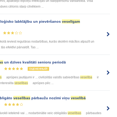
 HIV, apakšējo elpceļu infekcijas un starppersonu vardarbība. Visā
āves cēlonis starp cilvēkiem ...
holoģisko labklājību un pievēršanos
veselīgam
lā ieviest regulāras nodarbības, kurās skolēni mācītos atpazīt un
ās efektīvi pārvaldīt. Tas ...
as
un dzīves kvalitāti senioru periodā
6
ОЦЕНЕННЫЙ!
as
aprūpes jautājumi ir ... civilizētās valstīs sabiedrības
veselība
ir
ieinteresēta
veselības
aprūpes pēc ...
obligāto
veselības
pārbaužu nozīmi viņu
veselībā
6
āvokli ietekmē vai ... nodarbinātie veic obligātās
veselības
pārbaudes