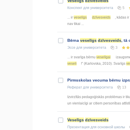
Veselīgs
dzīvesveids
Конспект
для университета
5
... ir
veselīgs
dzīvesveids
, kādas ir
nav tikai ...
Bērna
veselīgs
dzīvesveids
, tā
Эссе
для университета
3
... ir svarīga bērnu
veselīgai
izaugsmei
veseli
!” (Karlovska, 2010). Svarīgs
ve
Pirmsskolas vecuma bērnu izpr
Реферат
для университета
13
Izvirzītās pedagoģiskās problēmas ir tik
un vienlaicīgi ar citiem personības attīs
Veselīgs
dzīvesveids
Презентация
для основной школы