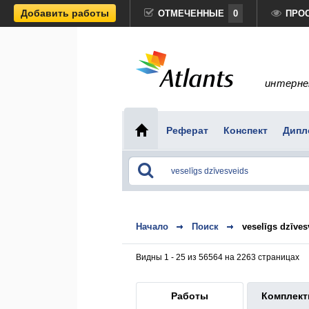
Добавить работы
ОТМЕЧЕННЫЕ
0
ПРО
интерне
Реферат
Конспект
Дипл
Начало
Поиск
veselīgs dzīves
Видны 1 - 25 из 56564 на 2263 страницах
Работы
Комплек