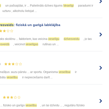
i
un pašsajūtai, ir ... Palielināts dzīves ilgums
Veselīgi
paradumi ir
uzturu ; alkoholu lietojat ...
vesveids
: fiziskā un garīgā labklājība
isks skolēnu ... faktoriem, kas veicina
veselīgu
dzīvesveidu
, jo tas
esveidā
, veicinot
veselīgas
rutīnas un ...
9
našķus: auzu pārslu ... ar sportu. Organisma
veselībai
ir
abātu
veselību
ir nepieciešams darīt ...
 ... fizisko un garīgo
veselību
, un lai dzīvotu ... , regulāru fizisko