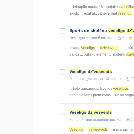
... Ietaupīta nauda Uzlabojoties
veselība
saistīti ... esat aktīvs; ievērojat
veselīgu
Sports un skolēnu
veselīgs
dzī
Эссе
для средней школы
2
Ievads
Veselīgs
dzīvesveids
ir būt
palīdz ... būtisku elementu skolēnu
dzīv
Veselīgs
dzīvesveids
Реферат
для основной школы
1
... lieto garšaugus. Izvēlies
veselīgus
nepieciešams pietiekams ... un lai sagl
Veselīgs
dzīvesveids
Конспект
для основной школы
1
Veselīgs
dzīvesveids
ir svarīgs, lai