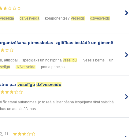
veselīga
dzīvesveida
komponentes?
Veselīgs
dzīvesveids
 organizēšana pirmsskolas izglītības iestādē un ģimenē
, attīstībai ... spēcīgāks un nostiprina
veselību
. Vesels bērns ... un
selīga
dzīvesveida
pamatprincips ...
atne par
veselīgu
dzīvesveidu
ai šķietami autonomas, jo to reāla īstenošana iespējama tikai saistībā
tības un audzināšanas ...
11