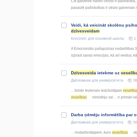
Citi galvenie nāves cēloņi ir pašnāvība,
pasaulē pašnāvības ir otrais galvenais n
Veidi, kā veicināt skolēnu psi
dzīvesveidam
Конспект
для основной школы
1
A Emocionālo pašapziņas nodarbības Sko
izprast savas emocijas, kā arī veidus, kā t
Dzīvesveida
ietekme uz
veselīb
Дипломная
для университета
3
... tomēr ikvienam iedzīvotājam
veselīb
veselības
ministriju vai ... ir primāri 
Darba ņēmēju informētība par 
Дипломная
для университета
3
... nodarbinātajiem, kuru
veselības
st