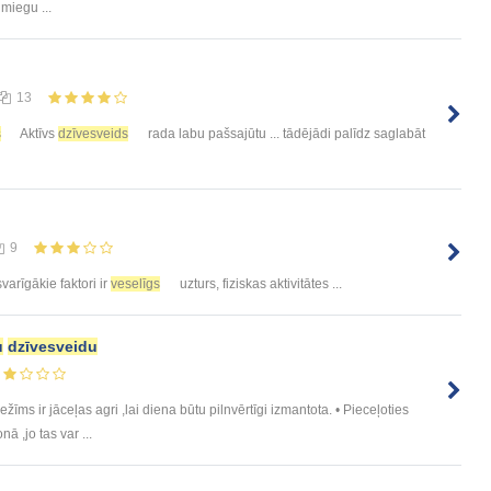
miegu ...
13
s
Aktīvs
dzīvesveids
rada labu pašsajūtu ... tādējādi palīdz saglabāt
9
varīgākie faktori ir
veselīgs
uzturs, fiziskas aktivitātes ...
u
dzīvesveidu
žīms ir jāceļas agri ,lai diena būtu pilnvērtīgi izmantota. • Pieceļoties
ā ,jo tas var ...