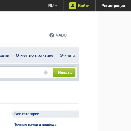
RU
Войти
Регистрация
ЧАВО
ация
Отчёт по практике
Э-книга
Искать
Все категории
Точные науки и природа