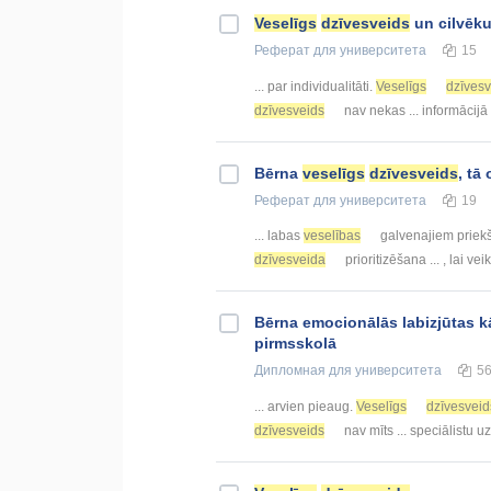
Veselīgs
dzīvesveids
un cilvēku
Реферат
для университета
15
... par individualitāti.
Veselīgs
dzīvesv
dzīvesveids
nav nekas ... informācijā
Bērna
veselīgs
dzīvesveids
, tā
Реферат
для университета
19
... labas
veselības
galvenajiem priek
dzīvesveida
prioritizēšana ... , lai ve
Bērna emocionālās labizjūtas 
pirmsskolā
Дипломная
для университета
5
... arvien pieaug.
Veselīgs
dzīvesveid
dzīvesveids
nav mīts ... speciālistu 