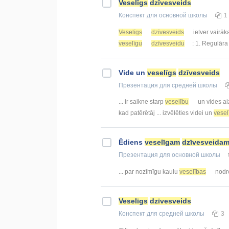
Veselīgs
dzīvesveids
Конспект
для основной школы
1
Veselīgs
dzīvesveids
ietver vairāka
veselīgu
dzīvesveidu
: 1. Regulāra 
Vide un
veselīgs
dzīvesveids
Презентация
для средней школы
... ir saikne starp
veselību
un vides ai
kad patērētāj ... izvēlēties videi un
vesel
Ēdiens
veselīgam
dzīvesveida
Презентация
для основной школы
... par nozīmīgu kaulu
veselības
nodro
Veselīgs
dzīvesveids
Конспект
для средней школы
3