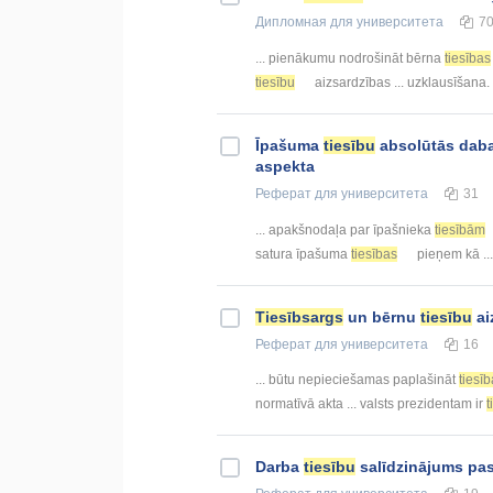
Дипломная
для университета
7
... pienākumu nodrošināt bērna
tiesības
tiesību
aizsardzības ... uzklausīšana
Īpašuma
tiesību
absolūtās daba
aspekta
Реферат
для университета
31
... apakšnodaļa par īpašnieka
tiesībām
satura īpašuma
tiesības
pieņem kā ...
Tiesībsargs
un bērnu
tiesību
ai
Реферат
для университета
16
... būtu nepieciešamas paplašināt
tiesī
normatīvā akta ... valsts prezidentam ir
t
Darba
tiesību
salīdzinājums pa