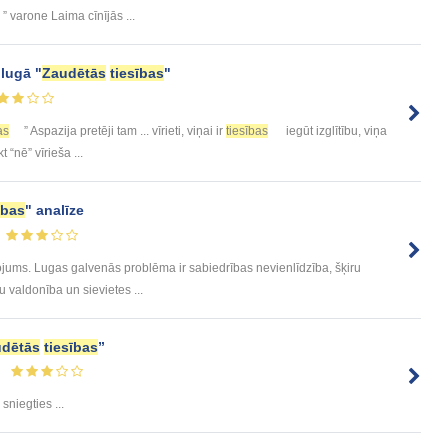
” varone Laima cīnījās ...
 lugā "
Zaudētās
tiesības
"
as
” Aspazija pretēji tam ... vīrieti, viņai ir
tiesības
iegūt izglītību, viņa
t “nē” vīrieša ...
ības
" analīze
ojums. Lugas galvenās problēma ir sabiedrības nevienlīdzība, šķiru
u valdonība un sievietes ...
dētās
tiesības
”
sniegties ...