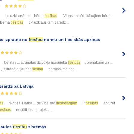
0
tikt uzklausītam ... bērnu
tiesības
. Viens no būtiskākajiem bērnu
. Bērna
tiesības
tikt uzklausītam paredz ...
s izpratne no
tiesību
normu un tiesiskās apziņas
, bet nav ... atrunātas dzīvokļa īpašnieka
tiesības
, pienākumi un ...
 , izstrādājot jaunas
tiesību
normas, mainot ...
zsardzība Latvijā
bas
rīkoties. Darba ... dzīvība, tad
tiesībsargam
ir
tiesības
apturēt
iesības
nosūtīt likumprojektu ...
saules
tiesību
sistēmās