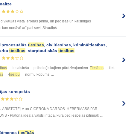
Analīze
ā divkaujas vietā ierodas pirmā, un pēc īsas un kaismīgas
tam nonāvē arī pati sevi. Strautiņš ...
ilprocesuālās
tiesības
, civiltiesības, krimināltiesības,
darba
tiesības
, starptautiskās
tiesības
ības
-ir saistošu ... psiholoģiskajiem pārdzīvojumiem.
Tiesības
tiek
bas
-
tiesību
normu kopums, ...
fijas konspekts
NA, ARISTOTEĻA un CICERONA DARBOS. HEBERMASS PAR
Platona ideālā valsts ir tāda, kurā pēc iespējas pilnīgāk ...
m ģimenes
tiesībās