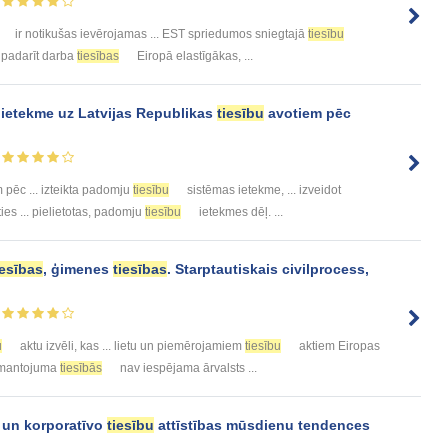
ir notikušas ievērojamas ... EST spriedumos sniegtajā
tiesību
u padarīt darba
tiesības
Eiropā elastīgākas, ...
ietekme uz Latvijas Republikas
tiesību
avotiem pēc
 pēc ... izteikta padomju
tiesību
sistēmas ietekme, ... izveidot
ies ... pielietotas, padomju
tiesību
ietekmes dēļ. ...
iesības
, ģimenes
tiesības
. Starptautiskais civilprocess,
u
aktu izvēli, kas ... lietu un piemērojamiem
tiesību
aktiem Eiropas
m mantojuma
tiesībās
nav iespējama ārvalsts ...
un korporatīvo
tiesību
attīstības mūsdienu tendences