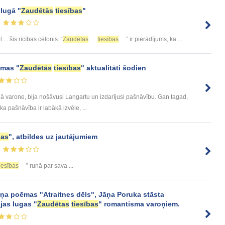
 lugā "
Zaudētās
tiesības
"
l ... šīs rīcības cēlonis. “
Zaudētas
tiesības
” ir pierādījums, ka ...
āmas "
Zaudētās
tiesības
" aktualitāti šodien
 varone, bija nošāvusi Langartu un izdarījusi pašnāvību. Gan tagad,
ka pašnāvība ir labākā izvēle, ...
bas
", atbildes uz jautājumiem
tiesības
” runā par sava ...
ņa poēmas "Atraitnes dēls", Jāņa Poruka stāsta
jas lugas "
Zaudētas
tiesības
" romantisma varoņiem.