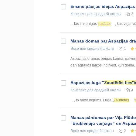
Emancipācijas idejas Aspazijas
Конспект
для средней школы
3
... tās ir vienīgās
tiesības
, kas viņai vē
Manas domas par Aspazijas dr
Эссе
для средней школы
1
Aspazijas drāmas beigās Laima, galvenā
gan agrākos laikos ir cilvēki, kuri domā, 
Aspazijas luga "
Zaudētās
tiesī
Конспект
для средней школы
4
... , to raksturojums. Luga „
Zaudētas
Manas pārdomas par Viļa Plūdo
"Brūklenāju vaiņags" un Aspazi
Эссе
для средней школы
2