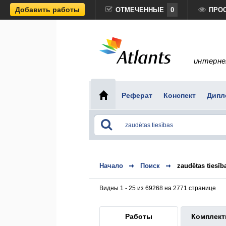
Добавить работы
ОТМЕЧЕННЫЕ
0
ПРО
интерне
Реферат
Конспект
Дипл
Начало
Поиск
zaudētas tiesīb
Видны 1 - 25 из 69268 на 2771 странице
Работы
Комплек