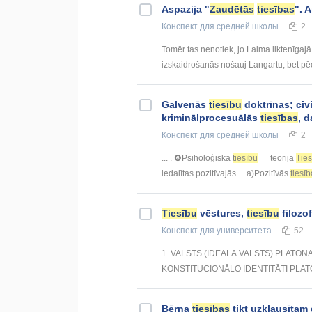
Aspazija "
Zaudētās
tiesības
". 
Конспект
для средней школы
2
Tomēr tas nenotiek, jo Laima liktenīgaj
izskaidrošanās nošauj Langartu, bet pēc 
Galvenās
tiesību
doktrīnas; civ
kriminālprocesuālās
tiesības
, 
Конспект
для средней школы
2
... . ❻Psiholoģiska
tiesību
teorija
Ties
iedalītas pozitīvajās ... a)Pozitīvās
tiesī
Tiesību
vēstures,
tiesību
filozo
Конспект
для университета
52
1. VALSTS (IDEĀLĀ VALSTS) PLATO
KONSTITUCIONĀLO IDENTITĀTI PLATONS • 
Bērna
tiesības
tikt uzklausīta