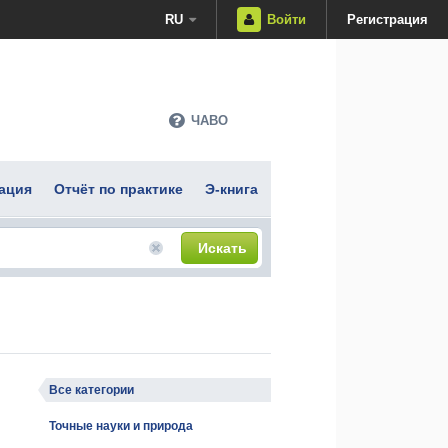
RU
Войти
Регистрация
ЧАВО
ация
Отчёт по практике
Э-книга
Искать
Все категории
Точные науки и природа