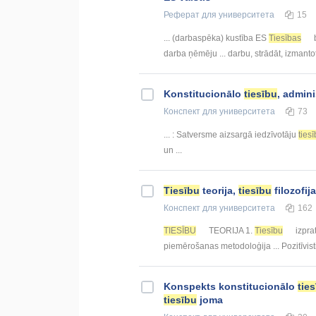
Реферат
для университета
15
... (darbaspēka) kustība ES
Tiesības
b
darba ņēmēju ... darbu, strādāt, izmanto
Konstitucionālo
tiesību
, admini
Конспект
для университета
73
... : Satversme aizsargā iedzīvotāju
ties
un ...
Tiesību
teorija,
tiesību
filozofij
Конспект
для университета
162
TIESĪBU
TEORIJA 1.
Tiesību
izpra
piemērošanas metodoloģija ... Pozitīvist
Konspekts konstitucionālo
tie
tiesību
joma