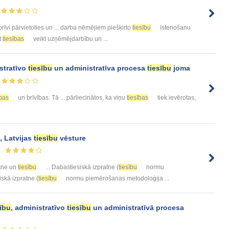
rīvi pārvietoties un ... darba ņēmējiem piešķirto
tiesību
īstenošanu
t
tiesības
veikt uzņēmējdarbību un ...
stratīvo
tiesību
un administratīva procesa
tiesību
joma
ības
un brīvības. Tā ... pārliecinātos, ka viņu
tiesības
tiek ievērotas,
a, Latvijas
tiesību
vēsture
tne un
tiesību
... Dabastiesiskā izpratne (
tiesību
normu
iskā izpratne (
tiesību
normu piemērošanas metodoloģija ...
sību
, administratīvo
tiesību
un administratīvā procesa