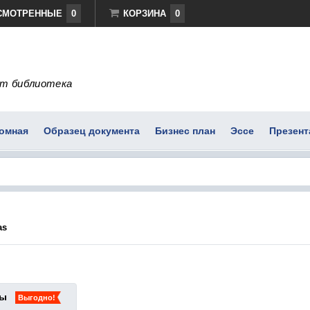
СМОТРЕННЫЕ
0
КОРЗИНА
0
т библиотека
омная
Образец документа
Бизнес план
Эссе
Презент
as
ты
Выгодно!