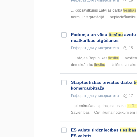
Реферат
для университета
19
... Kopsavilkums Latvijas darba
tiesībās
normu interpretācijā. ... nepieciešamīb
Padomju un vācu
tiesību
avotu 
neatkarības atgūšanas
Реферат
для университета
15
... Latvijas Republikas
tiesību
avotiem
demokrātisku
tiesību
sistēmu, atsakot
Starptautiskās privātās darba
t
komercarbitrāža
Реферат
для университета
17
... piemērošanas princips nosaka
tiesīb
Savienības ... Civillikuma noteikumie
ES valstu tirdzniecības
tiesības
ES valstīs