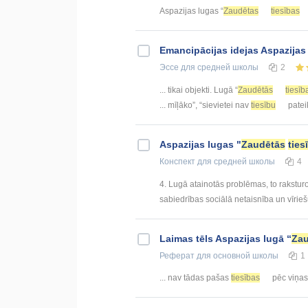
Aspazijas lugas “
Zaudētas
tiesības
Emancipācijas idejas Aspazijas
Эссе
для средней школы
2
... tikai objekti. Lugā “
Zaudētās
tiesīb
... mīļāko”, “sievietei nav
tiesību
pateik
Aspazijas lugas "
Zaudētās
ties
Конспект
для средней школы
4
4. Lugā atainotās problēmas, to rakstur
sabiedrības sociālā netaisnība un vīrieš
Laimas tēls Aspazijas lugā “
Zau
Реферат
для основной школы
1
... nav tādas pašas
tiesības
pēc viņas 