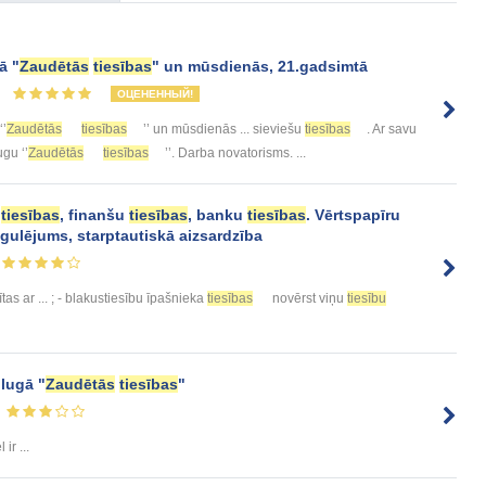
ā "
Zaudētās
tiesības
" un mūsdienās, 21.gadsimtā
ОЦЕНЕННЫЙ!
‘’
Zaudētās
tiesības
’’ un mūsdienās ... sieviešu
tiesības
. Ar savu
lugu ‘’
Zaudētās
tiesības
’’. Darba novatorisms. ...
s
tiesības
, finanšu
tiesības
, banku
tiesības
. Vērtspapīru
regulējums, starptautiskā aizsardzība
ītas ar ... ; - blakustiesību īpašnieka
tiesības
novērst viņu
tiesību
 lugā "
Zaudētās
tiesības
"
ir ...