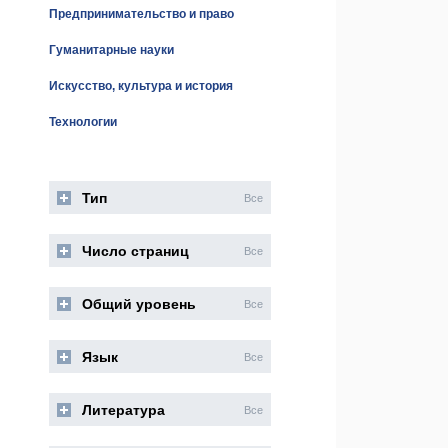
Предпринимательство и право
Гуманитарные науки
Искусство, культура и история
Технологии
Тип
Все
Число страниц
Все
Общий уровень
Все
Язык
Все
Литература
Все