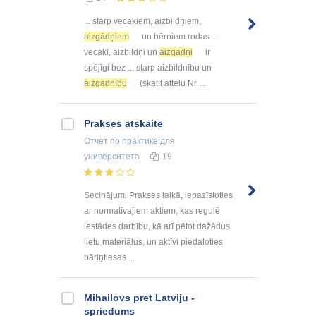
... starp vecākiem, aizbildņiem,
aizgādņiem
un bērniem rodas ...
vecāki, aizbildņi un
aizgādņi
ir
spējīgi bez ... starp aizbildnību un
aizgādnību
(skatīt attēlu Nr ...
Prakses atskaite
Отчёт по практике
для
университета
19
Secinājumi Prakses laikā, iepazīstoties
ar normatīvajiem aktiem, kas regulē
iestādes darbību, kā arī pētot dažādus
lietu materiālus, un aktīvi piedaloties
bāriņtiesas ...
Mihailovs pret Latviju -
spriedums