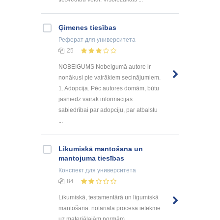
Ģimenes tiesības
Реферат
для университета
25
NOBEIGUMS Nobeigumā autore ir
nonākusi pie vairākiem secinājumiem.
1. Adopcija. Pēc autores domām, būtu
jāsniedz vairāk informācijas
sabiedrībai par adopciju, par atbalstu
...
Likumiskā mantošana un
mantojuma tiesības
Конспект
для университета
84
Likumiskā, testamentārā un līgumiskā
mantošana: notariālā procesa ietekme
uz materiālajām normām.