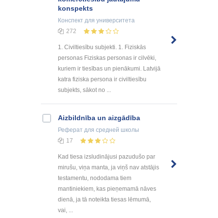
konspekts
Конспект
для университета
272
1. Civiltiesību subjekti. 1. Fiziskās
personas Fiziskas personas ir cilvēki,
kuriem ir tiesības un pienākumi. Latvijā
katra fiziska persona ir civiltiesību
subjekts, sākot no ...
Aizbildnība un aizgādība
Реферат
для средней школы
17
Kad tiesa izsludinājusi pazudušo par
mirušu, viņa manta, ja viņš nav atstājis
testamentu, nododama tiem
mantiniekiem, kas pieņemamā nāves
dienā, ja tā noteikta tiesas lēmumā,
vai, ...