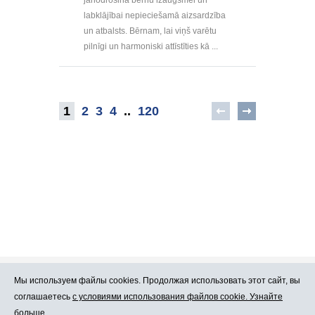
labklājībai nepieciešamā aizsardzība
un atbalsts. Bērnam, lai viņš varētu
pilnīgi un harmoniski attīstīties kā ...
1
2
3
4
..
120
Мы используем файлы cookies. Продолжая использовать этот сайт, вы
Про Atlants.lv
Реклама
соглашаетесь
с условиями использования файлов cookie. Узнайте
больше.