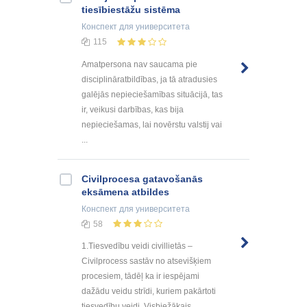
tiesībiestāžu sistēma
Конспект
для университета
115
Amatpersona nav saucama pie
disciplināratbildības, ja tā atradusies
galējās nepieciešamības situācijā, tas
ir, veikusi darbības, kas bija
nepieciešamas, lai novērstu valstij vai
...
Civilprocesa gatavošanās
eksāmena atbildes
Конспект
для университета
58
1.Tiesvedību veidi civillietās –
Civilprocess sastāv no atsevišķiem
procesiem, tādēļ ka ir iespējami
dažādu veidu strīdi, kuriem pakārtoti
tiesvedību veidi. Visbiežākais ...