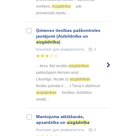
norēķins.
Aizgādnība
pār
promesošā mantu ...
Ģimenes tiesības paškontroles
jautājumi (Aizbildnība un
aizgādnība
)
Конспект
для университета
4
... tiesa. Bet vecāku
aizgādnības
palikušajam bērnam ieceļ ... .
Likumīgā. Vecāki uz
aizgādnības
tiesību pamata ir ... , • Tiesa ir atņēmusi
aizgādnības
tiesības. Aizbildņu
amats ...
Mantojuma atklāšanās,
apsardzība un
aizgādnība
Конспект
для университета
4