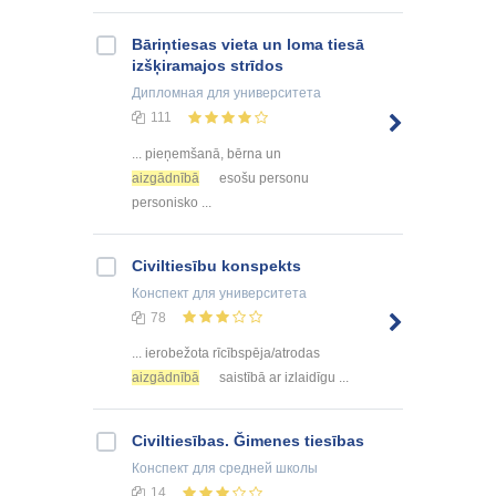
Bāriņtiesas vieta un loma tiesā
izšķiramajos strīdos
Дипломная
для университета
111
... pieņemšanā, bērna un
aizgādnībā
esošu personu
personisko ...
Civiltiesību konspekts
Конспект
для университета
78
... ierobežota rīcībspēja/atrodas
aizgādnībā
saistībā ar izlaidīgu ...
Civiltiesības. Ğimenes tiesības
Конспект
для средней школы
14