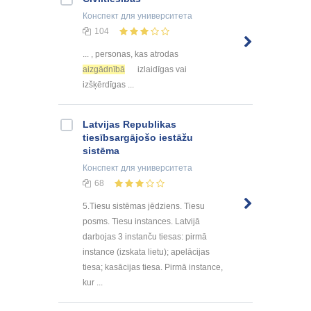
Конспект
для университета
104
... , personas, kas atrodas
aizgādnībā
izlaidīgas vai
izšķērdīgas ...
Latvijas Republikas
tiesībsargājošo iestāžu
sistēma
Конспект
для университета
68
5.Tiesu sistēmas jēdziens. Tiesu
posms. Tiesu instances. Latvijā
darbojas 3 instanču tiesas: pirmā
instance (izskata lietu); apelācijas
tiesa; kasācijas tiesa. Pirmā instance,
kur ...