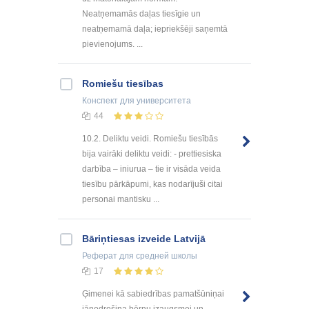
Neatņemamās daļas tiesīgie un
neatņemamā daļa; iepriekšēji saņemtā
pievienojums. ...
Romiešu tiesības
Конспект
для университета
44
10.2. Deliktu veidi. Romiešu tiesībās
bija vairāki deliktu veidi: - prettiesiska
darbība – iniurua – tie ir visāda veida
tiesību pārkāpumi, kas nodarījuši citai
personai mantisku ...
Bāriņtiesas izveide Latvijā
Реферат
для средней школы
17
Ģimenei kā sabiedrības pamatšūniņai
jānodrošina bērnu izaugsmei un