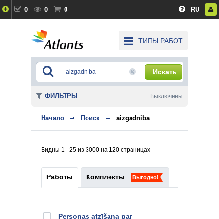
0
0
0
RU
ТИПЫ РАБОТ
Искать
ФИЛЬТРЫ
Выключены
Начало
Поиск
aizgadniba
Видны 1 - 25 из 3000 на 120 страницах
Работы
Комплекты
Выгодно!
Personas atzīšana par