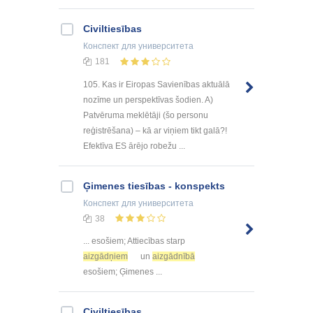
Civiltiesības
Конспект
для университета
181
105. Kas ir Eiropas Savienības aktuālā
nozīme un perspektīvas šodien. A)
Patvēruma meklētāji (šo personu
reģistrēšana) – kā ar viņiem tikt galā?!
Efektīva ES ārējo robežu ...
Ģimenes tiesības - konspekts
Конспект
для университета
38
... esošiem; Attiecības starp
aizgādņiem
un
aizgādnībā
esošiem; Ģimenes ...
Civiltiesības