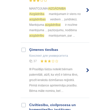
MANTOJUMA
AIZGĀDNIBA
Aizgādnība
mantojumam ir viens no
aizgādnības
veidiem ... juridisko).
Mantojuma
aizgādnībai
ir nozīme
mantojuma ... paziņojumu, nodibina
aizgādnību
mantojumam, par ...
Ģimenes tiesības
Конспект
для университета
37
III Prasītājs lūdza noteikt bērnam
paternitāti, atzīt, ka viņš ir bērna tēvs,
grozīt ierakstu dzimšanas reģistrā.
Pirmā instance apmierināja prasību.
Bērna māte nomira, bet ...
Civiltiesību, civilprocesa un
komerctiesību jautājumu