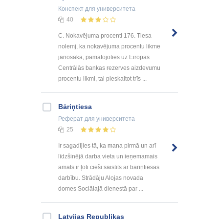
Конспект
для университета
40
C. Nokavējuma procenti 176. Tiesa
nolemj, ka nokavējuma procentu likme
jānosaka, pamatojoties uz Eiropas
Centrālās bankas rezerves aizdevumu
procentu likmi, tai pieskaitot trīs ...
Bāriņtiesa
Реферат
для университета
25
Ir sagadījies tā, ka mana pirmā un arī
līdzšinējā darba vieta un ieņemamais
amats ir ļoti cieši saistīts ar bāriņtiesas
darbību. Strādāju Alojas novada
domes Sociālajā dienestā par ...
Latvijas Republikas