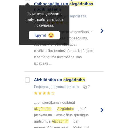
rīcībnespējīgu un
aizgādnības
nodibināšana
Ты можешь добавить
Презентация
для университета
любую работу в список
55
пожеланий.
Secinājumi Rīcībspējas atņemšana ir
Круто!
būtisks cilvēktiesību ierobežojums,
savukārt viens no obligātiem
cilvēktiesību ierobežošanas kritērijiem
ir samērīguma ievērošana, kas
izpaužas ...
Aizbildnība un
aizgādnība
Реферат
для университета
7
... un pienākums nodibināt
aizgādnību
.
Aizgādnim
, kurš
pieskata un ... atsevišķus spiedīgus
gadījumus.
Aizgādnim
par
promesošās personas ... bāriņtiesai