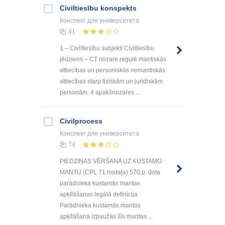
Civiltiesību konspekts
Конспект
для университета
41
1 – Civiltiesību subjekti Civiltiesību
jēdziens – CT nozare regulē mantiskās
attiecības un personiskās nemantiskās
attiecības starp fiziskām un juridiskām
personām. 4 apakšnozares ...
Civilprocess
Конспект
для университета
74
PIEDZIŅAS VĒRŠANA UZ KUSTAMO
MANTU (CPL 71.nodaļa) 570.p. dota
parādnieka kustamās mantas
apķīlāšanas legālā definīcija
Parādnieka kustamās mantas
apķīlāšana izpaužas šīs mantas ...