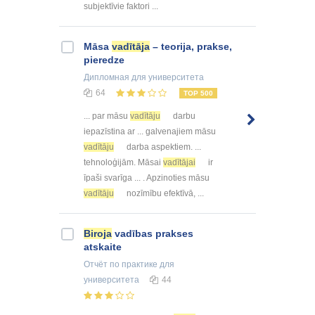
subjektīvie faktori ...
Māsa
vadītāja
– teorija, prakse,
pieredze
Дипломная
для университета
64
TOP 500
... par māsu
vadītāju
darbu
iepazīstina ar ... galvenajiem māsu
vadītāju
darba aspektiem. ...
tehnoloģijām. Māsai
vadītājai
ir
īpaši svarīga ... . Apzinoties māsu
vadītāju
nozīmību efektīvā, ...
Biroja
vadības prakses
atskaite
Отчёт по практике
для
университета
44