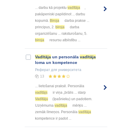
... darbu kā projektu
vadītāja
,
pakāpeniski papildinot ... darbu
kopumā.
Biroja
darba prakse ...
principus, 2.
biroja
darba
organizēšanu ... raksturošanu, 5.
biroja
resursu atbilstību ...
Vadītāja
un personāla
vadītāja
loma un kompetence
Реферат
для университета
13
... lietošanai praksē. Personāla
vadītājs
ir viņa „brālis ... starp
Vadītāju
(īpašnieku) un padotiem.
Uzņēmuma
vadītāja
mērķis ...
zemāk līmeņos. Personāla
vadītāja
kompetence ir padot ...