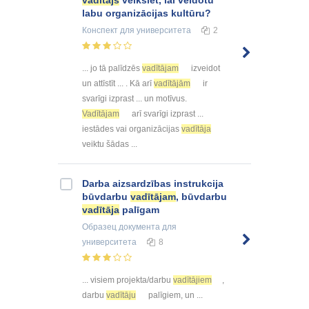
labu organizācijas kultūru?
Конспект
для университета
2
... jo tā palīdzēs
vadītājam
izveidot
un attīstīt ... . Kā arī
vadītājām
ir
svarīgi izprast ... un motīvus.
Vadītājam
arī svarīgi izprast ...
iestādes vai organizācijas
vadītāja
veiktu šādas ...
Darba aizsardzības instrukcija
būvdarbu
vadītājam
, būvdarbu
vadītāja
palīgam
Образец документа
для
университета
8
... visiem projekta/darbu
vadītājiem
,
darbu
vadītāju
palīgiem, un ...