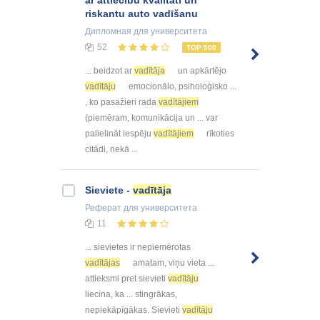
ar attiecību kvalitāti un
riskantu auto vadīšanu
Дипломная
для университета
52
TOP 500
... beidzot ar
vadītāja
un apkārtējo
vadītāju
emocionālo, psiholoģisko ...
, ko pasažieri rada
vadītājiem
(piemēram, komunikācija un ... var
palielināt iespēju
vadītājiem
rīkoties
citādi, nekā ...
Sieviete -
vadītāja
Реферат
для университета
11
... sievietes ir nepiemērotas
vadītājas
amatam, viņu vieta ...
attieksmi pret sievieti
vadītāju
liecina, ka ... stingrākas,
nepiekāpīgākas. Sievieti
vadītāju