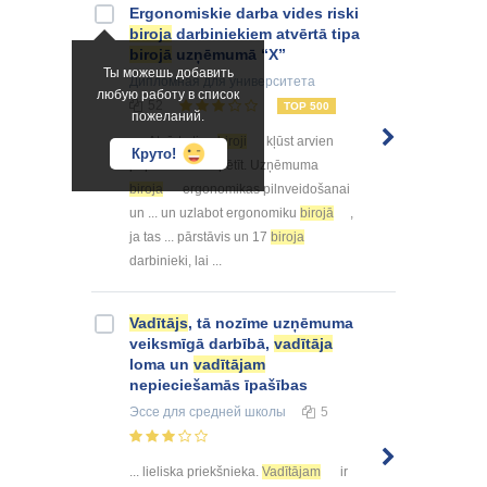
Ergonomiskie darba vides riski
biroja
darbiniekiem atvērtā tipa
birojā
uzņēmumā “X”
Ты можешь добавить
Дипломная
для университета
любую работу в список
52
TOP 500
пожеланий.
... . Atvērta tipa
biroji
kļūst arvien
Круто!
populārāki ... izpētīt. Uzņēmuma
biroja
ergonomikas pilnveidošanai
un ... un uzlabot ergonomiku
birojā
,
ja tas ... pārstāvis un 17
biroja
darbinieki, lai ...
Vadītājs
, tā nozīme uzņēmuma
veiksmīgā darbībā,
vadītāja
loma un
vadītājam
nepieciešamās īpašības
Эссе
для средней школы
5
... lieliska priekšnieka.
Vadītājam
ir