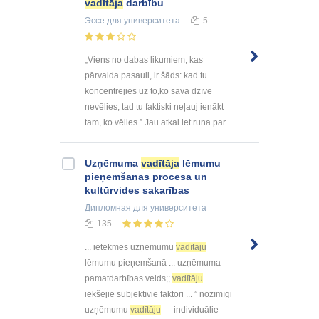
vadītāja
darbību
Эссе
для университета
5
„Viens no dabas likumiem, kas
pārvalda pasauli, ir šāds: kad tu
koncentrējies uz to,ko savā dzīvē
nevēlies, tad tu faktiski neļauj ienākt
tam, ko vēlies.” Jau atkal iet runa par ...
Uzņēmuma
vadītāja
lēmumu
pieņemšanas procesa un
kultūrvides sakarības
Дипломная
для университета
135
... ietekmes uzņēmumu
vadītāju
lēmumu pieņemšanā ... uzņēmuma
pamatdarbības veids;;
vadītāju
iekšējie subjektīvie faktori ... ” nozīmīgi
uzņēmumu
vadītāju
individuālie