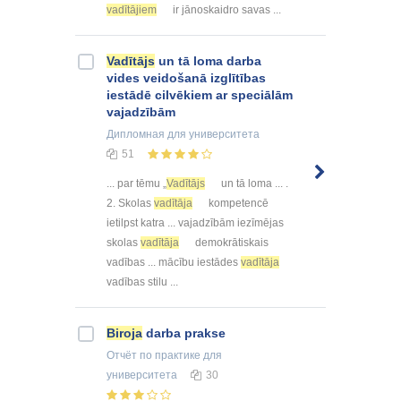
vadītājiem
ir jānoskaidro savas ...
Vadītājs
un tā loma darba
vides veidošanā izglītības
iestādē cilvēkiem ar speciālām
vajadzībām
Дипломная
для университета
51
... par tēmu „
Vadītājs
un tā loma ... .
2. Skolas
vadītāja
kompetencē
ietilpst katra ... vajadzībām iezīmējas
skolas
vadītāja
demokrātiskais
vadības ... mācību iestādes
vadītāja
vadības stilu ...
Biroja
darba prakse
Отчёт по практике
для
университета
30