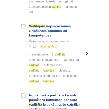
pie transportlīdzekļa ... ir nogādāti
transportlīdzekļu
vaditāji
alkohola
vai ...
Vadītājam
nepieciešamās
zināšanas, prasmes un
kompetences
Реферат
для средней школы
20
... secinājumiem: 1.
vadītāja
autoritāte ir galvenokārt ... viedokļi par
vadītāja
autoritāti īpaši ...
vadītāja
/
vadītāja
vietnieka
profesijas standartā 1.49. noteiktajām
vadītāja
/
vadītāja
...
Romantisko partneru kā auto
pasažieru komentāri par auto
vadītāja
braukšanu, to saistība