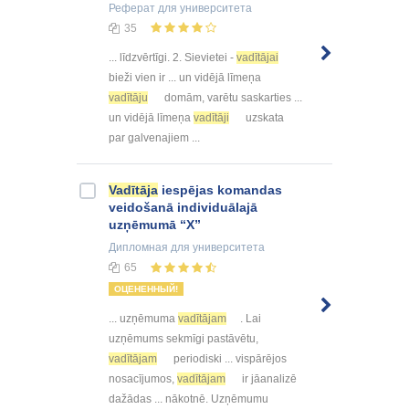
Реферат
для университета
35
... līdzvērtīgi. 2. Sievietei -
vadītājai
bieži vien ir ... un vidējā līmeņa
vadītāju
domām, varētu saskarties ...
un vidējā līmeņa
vadītāji
uzskata
par galvenajiem ...
Vadītāja
iespējas komandas
veidošanā individuālajā
uzņēmumā “X”
Дипломная
для университета
65
ОЦЕНЕННЫЙ!
... uzņēmuma
vadītājam
. Lai
uzņēmums sekmīgi pastāvētu,
vadītājam
periodiski ... vispārējos
nosacījumos,
vadītājam
ir jāanalizē
dažādas ... nākotnē. Uzņēmumu