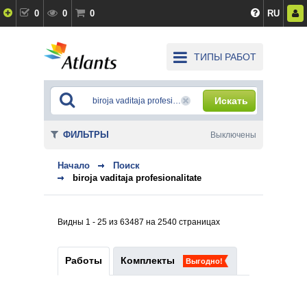
0
0
0
RU
ТИПЫ РАБОТ
Искать
ФИЛЬТРЫ
Выключены
Начало
Поиск
biroja vaditaja profesionalitate
Видны 1 - 25 из 63487 на 2540 страницах
Работы
Комплекты
Выгодно!