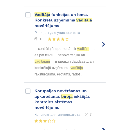
Vadītāja
funkcijas un loma.
Konkrēta uzņēmuma
vadītāja
novērtējums
Реферат
для университета
13
... centrālajām personām ir
vadītājs
,
es pat teiktu ... nenovērtēt, kā arī
vadītājam
ir jāparzin daudzas ... arī
konkrētajā uzņēmuma
vadītāja
raksturojumā. Protams, radot ...
Korupcijas novēršanas un
apkarošanas
biroja
iekšējās
kontroles sistēmas
novērtējums
Конспект
для университета
7