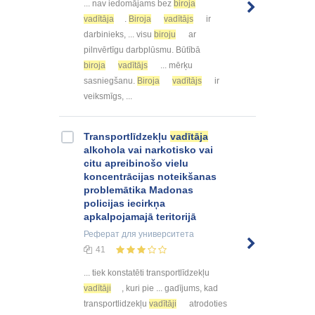
... nav iedomājams bez
biroja
vadītāja
.
Biroja
vadītājs
ir
darbinieks, ... visu
biroju
ar
pilnvērtīgu darbplūsmu. Būtībā
biroja
vadītājs
... mērķu
sasniegšanu.
Biroja
vadītājs
ir
veiksmīgs, ...
Transportlīdzekļu
vadītāja
alkohola vai narkotisko vai
citu apreibinošo vielu
koncentrācijas noteikšanas
problemātika Madonas
policijas iecirkņa
apkalpojamajā teritorijā
Реферат
для университета
41
... tiek konstatēti transportlīdzekļu
vadītāji
, kuri pie ... gadījums, kad
transportlidzekļu
vadītāji
atrodoties