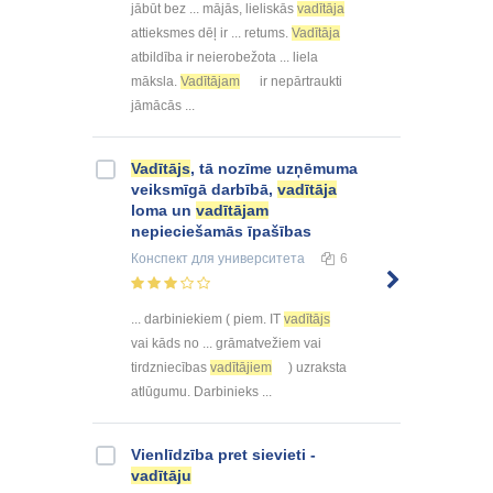
jābūt bez ... mājās, lieliskās
vadītāja
attieksmes dēļ ir ... retums.
Vadītāja
atbildība ir neierobežota ... liela
māksla.
Vadītājam
ir nepārtraukti
jāmācās ...
Vadītājs
, tā nozīme uzņēmuma
veiksmīgā darbībā,
vadītāja
loma un
vadītājam
nepieciešamās īpašības
Конспект
для университета
6
... darbiniekiem ( piem. IT
vadītājs
vai kāds no ... grāmatvežiem vai
tirdzniecības
vadītājiem
) uzraksta
atlūgumu. Darbinieks ...
Vienlīdzība pret sievieti -
vadītāju