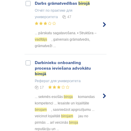
Darbs grāmatvedības
birojā
Отчёт по практике
для
университета
47
... pārskatu sagatavošana. • Struktūra –
vadītājs
, galvenais grāmatvedis,
grāmatveži ...
Darbinieku onboarding
procesa ieviešana advokātu
birojā
Реферат
для университета
17
... sekmēs esošās
biroja
komandas
kompetenci ... Iesaiste un lojalitāte
birojam
, sasniedzot apgrozījumu ...
veicinot lojalitāti
birojam
jau no
pirmās ... arī veicinās
biroja
reputāciju un ...