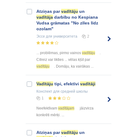
Atziņas par
vadītāju
un
vadītāja
darbību no Kespiana
Vudsa grāmatas "No zīles līdz
ozolam"
Эссе
для университета
2
... problēmas, pirmo vainos
vadītāju
.
Citreiz var likties ... vēlas kļūt par
vadītāju
. Domāju, ka vairākas ...
Vadītāju
tipi, efektīvi
vadītāji
Конспект
для средней школы
1
Neefektīvam
vadītājam
jāizvirza
konkrēti mērķi. ...
Atziņas par
vadītāju
un