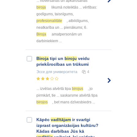
... novēršanas un apkarošanas
biroja
likumā noteiktās ... vērtības:
godīgums, taisnīgums,
profesionalitāte
, atbildīgums,
neatkarība un ... pienākums; 6.
Biroja
amatpersonām un
darbiniekiem ...
Biroja
tipi un
biroju
veidu
priekšrocības un trūkumi
Эссе
для университета
4
... izvēlas atvērtā tipa
birojus
, jo
pirmkārt, tie ... saskarsme atvērtā tipa
birojos
, bet mans dzīvesbiedrs ...
Kāpēc
vadītājam
ir svarīgi
izprast organizācijas kultūru?
Kādas darbības Jūs kā
vadītājs
veiksiet, lai veidotu