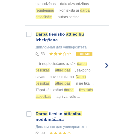
uzraudzības ... datu aizsardzības
regulējumu
kontekstā ar
darba
attiecībām
autors secina ...
Darba
tiesisko
attiecību
izbeigšana
Дипломная
для университета
53
TOP 500
... ir nepieciešams uzsākt
darba
tiesiskās
attiecības
, sākot no
savas ... paveikto darbu.
Darba
tiesiskās
attiecības
ir ne tikai ...
Tāpat kā uzsākot
darba
tiesiskās
attiecības
agri vai vēlu ...
Darba
tiesiko
attiecību
nodibināšana
Дипломная
для университета
38