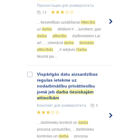
Презентация
для университета
14
... tiesvedības uzsākšanai
Attiecībā
uz
darba
strīdiem ir ... juristiem, gan
darba
attiecību
dalībniekiem Lai
arī ... , izbeidzot
darba
tiesiskās
attiecībās
, ir iekļāvis
Darba
likumā jau ...
Vispārīgās datu aizsardzības
regulas ietekme uz
nodarbinātību privāttiesību
jomā jeb
darba
tiesiskajām
attiecībām
Конспект
для университета
6
... darbinieku kontroli un
darba
procesa uzraudzību, ... darbinieku
kontroles un
darba
procesa