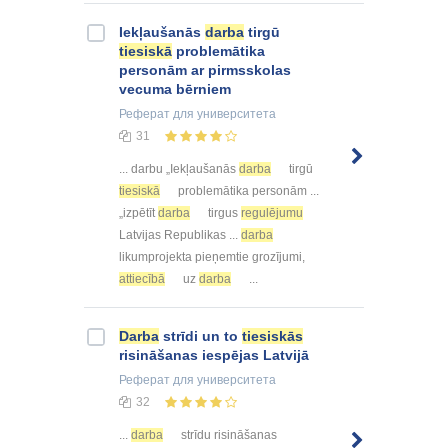
Iekļaušanās
darba
tirgū
tiesiskā
problemātika
personām ar pirmsskolas
vecuma bērniem
Реферат
для университета
31
... darbu „Iekļaušanās
darba
tirgū
tiesiskā
problemātika personām ...
„izpētīt
darba
tirgus
regulējumu
Latvijas Republikas ...
darba
likumprojekta pieņemtie grozījumi,
attiecībā
uz
darba
...
Darba
strīdi un to
tiesiskās
risināšanas iespējas Latvijā
Реферат
для университета
32
...
darba
strīdu risināšanas