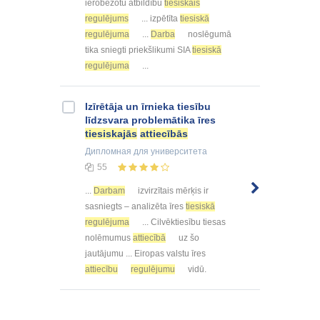
ierobežotu atbildību
tiesiskais
regulējums
... izpētīta
tiesiskā
regulējuma
...
Darba
noslēgumā
tika sniegti priekšlikumi SIA
tiesiskā
regulējuma
...
Izīrētāja un īrnieka tiesību
līdzsvara problemātika īres
tiesiskajās
attiecībās
Дипломная
для университета
55
...
Darbam
izvirzītais mērķis ir
sasniegts – analizēta īres
tiesiskā
regulējuma
... Cilvēktiesību tiesas
nolēmumus
attiecībā
uz šo
jautājumu ... Eiropas valstu īres
attiecību
regulējumu
vidū.