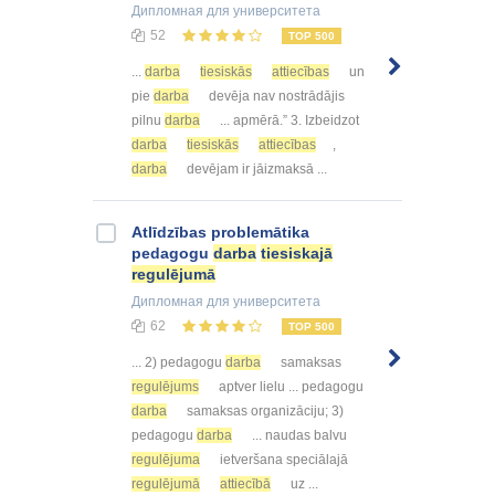
Дипломная
для университета
52
TOP 500
...
darba
tiesiskās
attiecības
un
pie
darba
devēja nav nostrādājis
pilnu
darba
... apmērā.” 3. Izbeidzot
darba
tiesiskās
attiecības
,
darba
devējam ir jāizmaksā ...
Atlīdzības problemātika
pedagogu
darba
tiesiskajā
regulējumā
Дипломная
для университета
62
TOP 500
... 2) pedagogu
darba
samaksas
regulējums
aptver lielu ... pedagogu
darba
samaksas organizāciju; 3)
pedagogu
darba
... naudas balvu
regulējuma
ietveršana speciālajā
regulējumā
attiecībā
uz ...