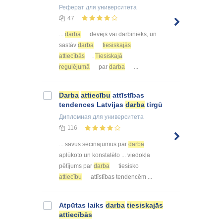
Реферат
для университета
47
...
darba
devējs vai darbinieks, un
sastāv
darba
tiesiskajās
attiecībās
.
Tiesiskajā
regulējumā
par
darba
...
Darba
attiecību
attīstības
tendences Latvijas
darba
tirgū
Дипломная
для университета
116
... savus secinājumus par
darbā
aplūkoto un konstatēto ... viedokļa
pētījums par
darba
tiesisko
attiecību
attīstības tendencēm ...
Atpūtas laiks
darba
tiesiskajās
attiecībās