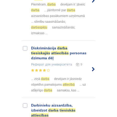
Piemēram,
darba
devējam ir: jāveic
darba
... jāinformē par
darba
aizsardzības pasākumiem uzņēmumā
... slimību saasināšanās;
darbaspēju
samazināšanās;
izmaksas ...
Diskriminācija
darba
tiesiskajās
attiecībās
personas
dzimuma dēļ
Реферат
для университета
9
... ziņā
darba
devējam ir jāsniedz
objektīvs pamatojums
attiecībā
... uz
atšķirīgo
darba
samaksu, kas ...
Darbinieku aizsardzība,
izbeidzot
darba
tiesiskās
attiecības