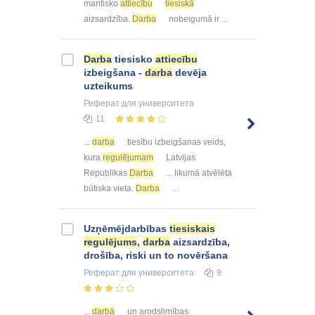
mantisko
attiecību
tiesiskā
aizsardzība.
Darba
nobeigumā ir ...
Darba
tiesisko
attiecību
izbeigšana -
darba
devēja
uzteikums
Реферат
для университета
11
...
darba
tiesību izbeigšanas veids,
kura
regulējumam
Latvijas
Republikas
Darba
... likumā atvēlēta
būtiska vieta.
Darba
...
Uzņēmējdarbības
tiesiskais
regulējums
,
darba
aizsardzība,
drošība, riski un to novēršana
Реферат
для университета
9
...
darbā
un arodslimības.