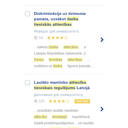
Diskriminācija uz dzimuma
pamata, uzsākot
darba
tiesiskās
attiecības
Реферат
для университета
18
... tulkotu
Darba
attiecības
, ir
Latvijas Republikas Satversme. 2.
Darba
tiesiskās
attiecības
...
nodibina uz
darba
līguma pamata ...
Laulāto mantisko
attiecību
tiesiskais
regulējums
Latvijā
Дипломная
для университета
115
TOP 500
... prasībām laulāto mantisko
attiecību
tiesiskajā
regulēšanā.
Izdalīt problēmjautājumus ... un laulāto