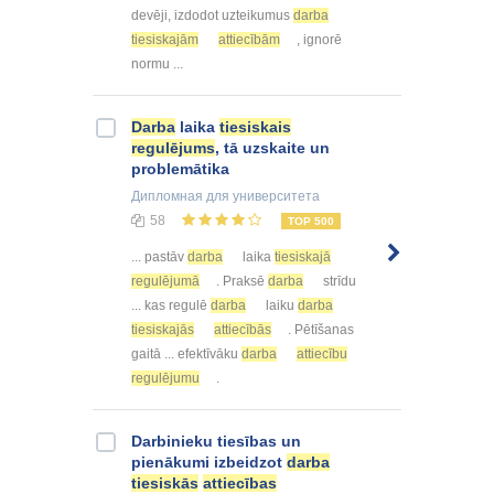
devēji, izdodot uzteikumus
darba
tiesiskajām
attiecībām
, ignorē
normu ...
Darba
laika
tiesiskais
regulējums
, tā uzskaite un
problemātika
Дипломная
для университета
58
TOP 500
... pastāv
darba
laika
tiesiskajā
regulējumā
. Praksē
darba
strīdu
... kas regulē
darba
laiku
darba
tiesiskajās
attiecībās
. Pētīšanas
gaitā ... efektīvāku
darba
attiecību
regulējumu
.
Darbinieku tiesības un
pienākumi izbeidzot
darba
tiesiskās
attiecības