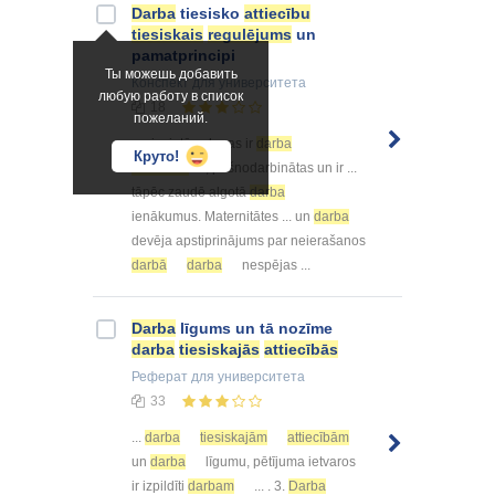
Darba
tiesisko
attiecību
tiesiskais
regulējums
un
pamatprincipi
Ты можешь добавить
Конспект
для университета
любую работу в список
18
пожеланий.
... sievietēm, kuras ir
darba
Круто!
attiecībās
, pašnodarbinātas un ir ...
tāpēc zaudē algotā
darba
ienākumus. Maternitātes ... un
darba
devēja apstiprinājums par neierašanos
darbā
darba
nespējas ...
Darba
līgums un tā nozīme
darba
tiesiskajās
attiecībās
Реферат
для университета
33
...
darba
tiesiskajām
attiecībām
un
darba
līgumu, pētījuma ietvaros
ir izpildīti
darbam
... . 3.
Darba