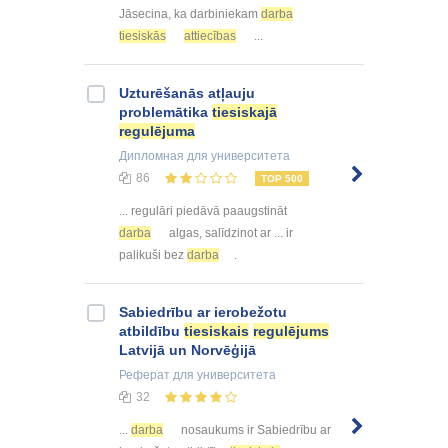
Jāsecina, ka darbiniekam
darba
tiesiskās
attiecības
...
Uzturēšanās atļauju
problemātika
tiesiskajā
regulējuma
Дипломная
для университета
86
TOP 500
... regulāri piedāvā paaugstināt
darba
algas, salīdzinot ar ... ir
palikuši bez
darba
.
Sabiedrību ar ierobežotu
atbildību
tiesiskais
regulējums
Latvijā un Norvēģijā
Реферат
для университета
32
...
darba
nosaukums ir Sabiedrību ar