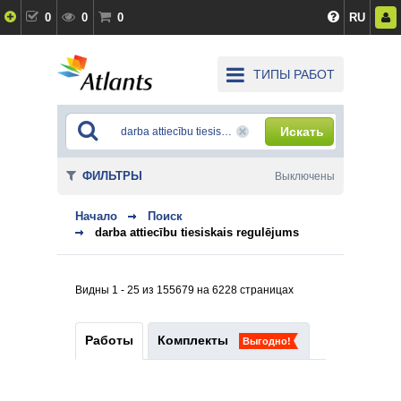
0
0
0
RU
ТИПЫ РАБОТ
Искать
ФИЛЬТРЫ
Выключены
Начало
Поиск
darba attiecību tiesiskais regulējums
Видны 1 - 25 из 155679 на 6228 страницах
Работы
Комплекты
Выгодно!