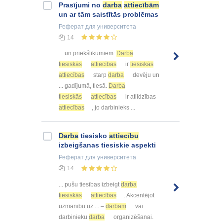
Prasījumi no
darba
attiecībām
un ar tām saistītās problēmas
Реферат
для университета
14
... un priekšlikumiem:
Darba
tiesiskās
attiecības
ir
tiesiskās
attiecības
starp
darba
devēju un
... gadījumā, tiesā.
Darba
tiesiskās
attiecības
ir atlīdzības
attiecības
, jo darbinieks ...
Darba
tiesisko
attiecību
izbeigšanas tiesiskie aspekti
Реферат
для университета
14
... pušu tiesības izbeigt
darba
tiesiskās
attiecības
. Akcentējot
uzmanību uz ... –
darbam
vai
darbinieku
darba
organizēšanai.