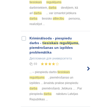
tiesiskais
regulējums
darbiniekiem,
darba
devējiem, kā
arī
darba
... var izmantot jebkura
darba
tiesisko
attiecību
persona,
realizējot ...
Kriminālsoda - piespiedu
darbs -
tiesiskais
regulējums
,
piemērošanas un izpildes
problemātika
Дипломная
для университета
69
... – piespiedu darbs
tiesiskais
regulējums
, piemērošanas un
izpildes ... ārvalstu prakse piespiedu
darba
piemērošanā. Jebkura ... . Par
piespiedu
darba
raksturu Latvijas
Republikas ...