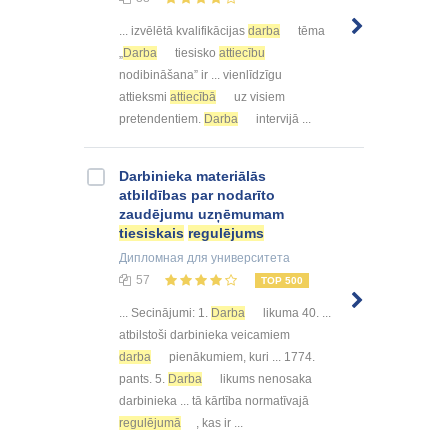
... izvēlētā kvalifikācijas
darba
tēma
„
Darba
tiesisko
attiecību
nodibināšana” ir ... vienlīdzīgu
attieksmi
attiecībā
uz visiem
pretendentiem.
Darba
intervijā ...
Darbinieka materiālās
atbildības par nodarīto
zaudējumu uzņēmumam
tiesiskais
regulējums
Дипломная
для университета
57
TOP 500
... Secinājumi: 1.
Darba
likuma 40. ...
atbilstoši darbinieka veicamiem
darba
pienākumiem, kuri ... 1774.
pants. 5.
Darba
likums nenosaka
darbinieka ... tā kārtība normatīvajā
regulējumā
, kas ir ...