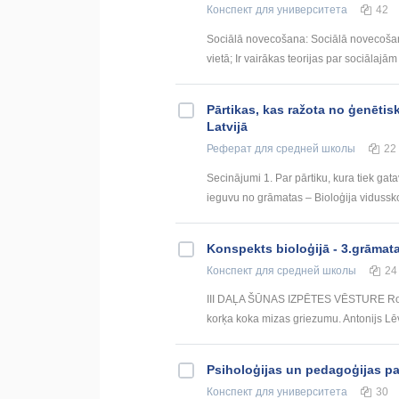
Конспект
для университета
42
Sociālā novecošana: Sociālā novecošan
vietā; Ir vairākas teorijas par sociālajā
Pārtikas, kas ražota no ģenēti
Latvijā
Реферат
для средней школы
22
Secinājumi 1. Par pārtiku, kura tiek ga
ieguvu no grāmatas – Bioloģija vidussko
Konspekts bioloģijā - 3.grāmat
Конспект
для средней школы
24
III DAĻA ŠŪNAS IZPĒTES VĒSTURE Roberts
korķa koka mizas griezumu. Antonijs Lē
Psiholoģijas un pedagoģijas p
Конспект
для университета
30