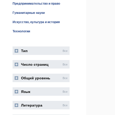
Предпринимательство и право
Гуманитарные науки
Искусство, культура и история
Технологии
Тип
Все
Число страниц
Все
Общий уровень
Все
Язык
Все
Литература
Все