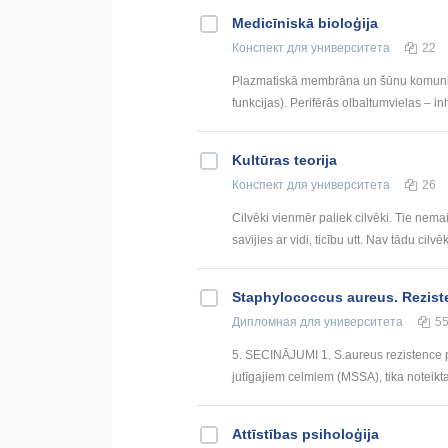
Medicīniskā bioloģija
Конспект
для университета
22
Plazmatiskā membrāna un šūnu komunikā
funkcijas). Perifērās olbaltumvielas – inh
Kultūras teorija
Конспект
для университета
26
Cilvēki vienmēr paliek cilvēki. Tie nemainā
savijies ar vidi, ticību utt. Nav tādu cilvēk
Staphylococcus aureus. Rezist
Дипломная
для университета
5
5. SECINĀJUMI 1. S.aureus rezistence p
jutīgajiem celmiem (MSSA), tika noteikta s
Attīstības psiholoģija