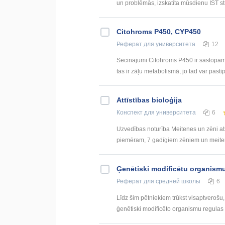
un problēmās, izskatīta mūsdienu IST st
Citohroms P450, CYP450
Реферат
для университета
12
Secinājumi Citohroms P450 ir sastopams 
tas ir zāļu metabolismā, jo tad var pastip
Attīstības bioloģija
Конспект
для университета
6
Uzvedības noturība Meitenes un zēni at
piemēram, 7 gadīgiem zēniem un meitenēm
Ģenētiski modificētu organismu
Реферат
для средней школы
6
Līdz šim pētniekiem trūkst visaptverošu
ģenētiski modificēto organismu regulas u