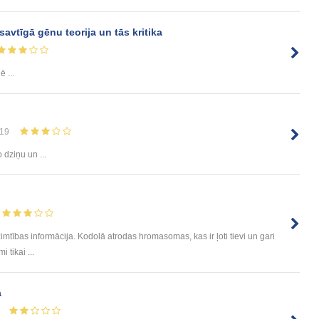
avtīgā gēnu teorija un tās kritika
 ...
19
 dziņu un ...
mtības informācija. Kodolā atrodas hromasomas, kas ir ļoti tievi un gari
 tikai ...
a