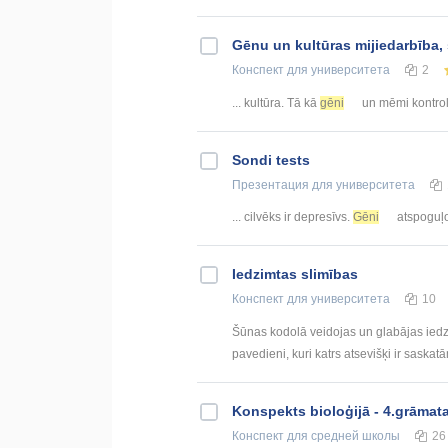
Gēnu un kultūras mijiedarbība, s
Конспект
для университета
2
... kultūra. Tā kā
gēni
un mēmi kontrolē
Sondi tests
Презентация
для университета
... cilvēks ir depresīvs.
Gēni
atspoguļo
Iedzimtas slimības
Конспект
для университета
10
Šūnas kodolā veidojas un glabājas iedzi
pavedieni, kuri katrs atsevišķi ir saskatāmi
Konspekts bioloģijā - 4.grāmat
Конспект
для средней школы
26