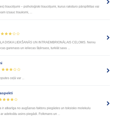
smes) traucējumi – psiholoģiski traucējumi, kurus raksturo pārspīlētas vai
kam izsauc trauksmi, ...
GĻA DISKA LIEKŠANĀS UN INTRAEMBRIONĀLAIS CELOMS. Nervu
ecas garenass un ieliecas šķērsass, turklāt savu ...
mi
putes ceļā var ...
 aspekti
ir atkarīga no augšanas faktoru piegādes un toksisko molekulu
s ar adekvātu asins piegādi. Folkmans un ...