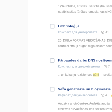
1)Neirotiskie, ar stresu saistītie (trauk
neatbilstošas (ārējais iemesls, kas cilvē
Embrioloģija
Конспект
для университета
41
20. DĪGĻA FORMAS VEIDOŠANĀS: DĪ
caurulei strauji augot, dīgļa diskam sali
Pārbaudes darbs DNS noslēpu
Конспект
для средней школы
7
... un kukaiņu rezistences
gēni
svešap
Vēža ģenētiskie un bioķīmiskie
Реферат
для университета
4
Audzēja angioģenēze: Audzēja augšana 
efektīvas aizvākšanas, kas tiek realizēt