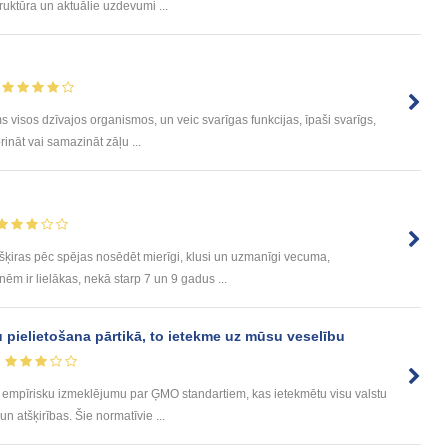
ruktūra un aktuālie uzdevumi ...
visos dzīvajos organismos, un veic svarīgas funkcijas, īpaši svarīgs,
rināt vai samazināt zāļu ...
šķiras pēc spējas nosēdēt mierīgi, klusi un uzmanīgi vecuma,
 ir lielākas, nekā starp 7 un 9 gadus ...
 pielietošana pārtikā, to ietekme uz mūsu veselību
, empīrisku izmeklējumu par ĢMO standartiem, kas ietekmētu visu valstu
n atšķirības. Šie normatīvie ...