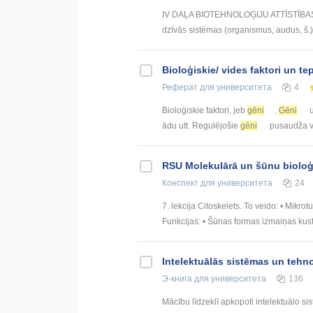
IV DAĻA BIOTEHNOLOĢIJU ATTĪSTĪBAS V
dzīvās sistēmas (organismus, audus, š.), 
Bioloģiskie/ vides faktori un t
Реферат
для университета
4
Bioloģiskie faktori, jeb
gēni
.
Gēni
u
ādu utt. Regulējošie
gēni
pusaudža ve
RSU Molekulārā un šūnu bioloģi
Конспект
для университета
24
7. lekcija Citoskelets. To veido: • Mikrotu
Funkcijas: • Šūnas formas izmaiņas kusto
Intelektuālās sistēmas un tehn
Э-книга
для университета
136
Mācību līdzeklī apkopoti intelektuālo si