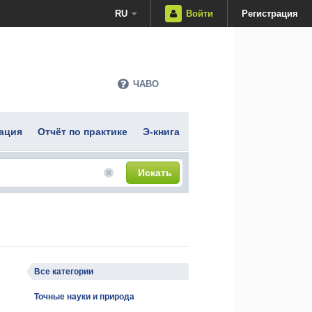
RU
Войти
Регистрация
ЧАВО
ация
Отчёт по практике
Э-книга
Искать
Все категории
Точные науки и природа