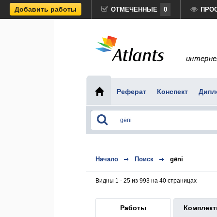
Добавить работы
ОТМЕЧЕННЫЕ
0
ПРО
интерне
Реферат
Конспект
Дипл
Начало
Поиск
gēni
Видны 1 - 25 из 993 на 40 страницах
Работы
Комплек