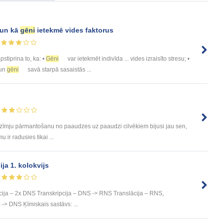
 un kā
gēni
ietekmē vides faktorus
apstiprina to, ka: •
Gēni
var ietekmēt indivīda ... vides izraisīto stresu; •
 un
gēni
savā starpā sasaistās ...
azīmju pārmantošanu no paaudzes uz paaudzi cilvēkiem bijusi jau sen,
 ir radusies tikai ...
ja 1. kolokvijs
cija – 2x DNS Transkripcija – DNS -> RNS Translācija – RNS,
-> DNS Ķīmiskais sastāvs: ...