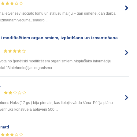
a ietver sevī sociālo lomu un statusu maiņu – gan ģimenē, gan darba
m izmaiņām vecumā, skaidro ...
ski modificētiem organismiem, izplatīšana un izmantošana
tavota no ģenētiski modificētiem organismiem, visplašāko informāciju
lai “Biotehnoloģijas organismu ...
a
 Huks (17.gs.) bija pirmais, kas lietojis vārdu šūna. Pētīja plānu
venhuks konstruēja aptuveni 500 ...
amati