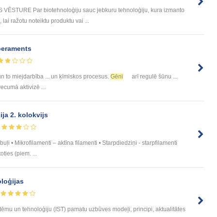
ĒSTURE Par biotehnoloģiju sauc jebkuru tehnoloģiju, kura izmanto
lai ražotu noteiktu produktu vai ...
eperaments
n to miejdarbība ... un ķīmiskos procesus.
Gēni
arī regulē šūnu ...
cumā aktivizē ...
ja 2. kolokvijs
buļi • Mikrofilamenti – aktīna filamenti • Starpdiedziņi - starpfilamenti
ties (piem. ...
oloģijas
stēmu un tehnoloģiju (IST) pamatu uzbūves modeļi, principi, aktualitātes