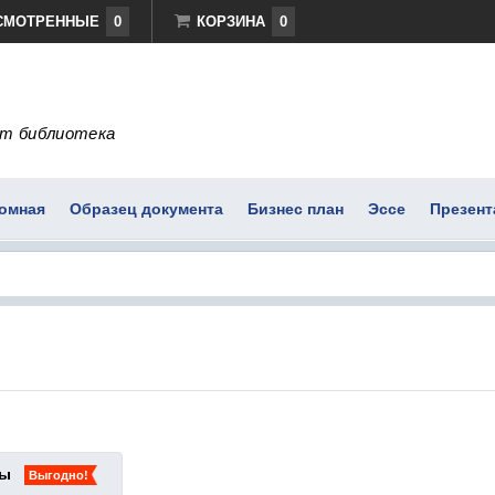
СМОТРЕННЫЕ
0
КОРЗИНА
0
т библиотека
омная
Образец документа
Бизнес план
Эссе
Презент
ты
Выгодно!