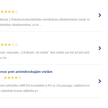
cija 1.Raksturot plazmātiskās membrānas olbaltumvielas (veidi, to
idrofilas olbaltumvielas, uz to ...
s- nepastāv: „Citi tikumi, citi cilvēki”. Bet cilvēks var būt arī ļoti cieši
u, ko ...
ence pret antimikrobajām vielām
5
ret cefoksitīnu (MRSA) konstatēta 4,4% (n-14) paraugu, salīdzinot ar
tatistiski ticama atšķirība p< ...