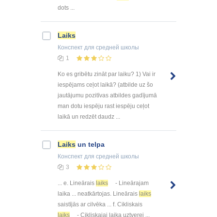
dots ...
Laiks
Конспект
для средней школы
1
Ko es gribētu zināt par laiku? 1) Vai ir
iespējams ceļot laikā? (atbilde uz šo
jautājumu pozitīvas atbildes gadījumā
man dotu iespēju rast iespēju ceļot
laikā un redzēt daudz ...
Laiks
un telpa
Конспект
для средней школы
3
... e. Lineārais
laiks
- Lineārajam
laika ... neatkārtojas. Lineārais
laiks
saistījās ar cilvēka ... f. Cikliskais
laiks
- Cikliskajai laika uztverei ...