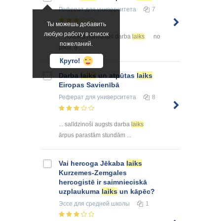
Реферат
для университета
7
Ты можешь добавить
любую работу в список
... noteikts normālais darba
laiks
no
пожеланий.
plkst. 8 ...
Круто!
Darba
laiks
un atpūtas
laiks
Eiropas Savienībā
Реферат
для университета
8
... salīdzinoši augsts darba
laiks
ārpus parastām stundām ...
Vai hercoga Jēkaba
laiks
Kurzemes-Zemgales
hercogistē ir saimnieciskā
uzplaukuma
laiks
un kāpēc?
Эссе
для средней школы
1