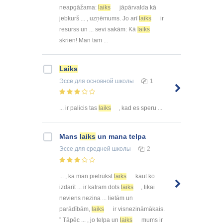
neapgāžama:
laiks
jāpārvalda kā
jebkurš ... , uzņēmums. Jo arī
laiks
ir
resurss un ... sevi sakām: Kā
laiks
skrien! Man tam ...
Laiks
Эссе
для основной школы
1
... ir palicis tas
laiks
, kad es speru ...
Mans
laiks
un mana telpa
Эссе
для средней школы
2
... , ka man pietrūkst
laiks
kaut ko
izdarīt ... ir katram dots
laiks
, tikai
neviens nezina ... lietām un
parādībām,
laiks
ir visnezināmākais.
” Tāpēc ... , jo telpa un
laiks
mums ir