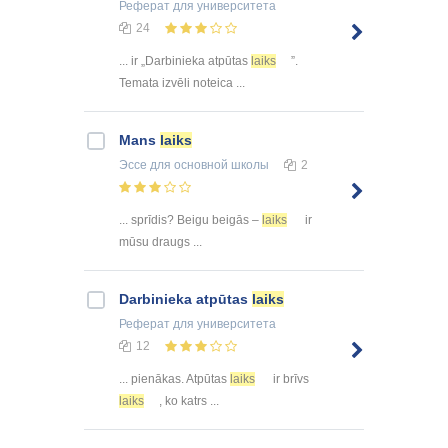
Реферат
для университета
24
... ir „Darbinieka atpūtas
laiks
”.
Temata izvēli noteica ...
Mans
laiks
Эссе
для основной школы
2
... sprīdis? Beigu beigās –
laiks
ir
mūsu draugs ...
Darbinieka atpūtas
laiks
Реферат
для университета
12
... pienākas. Atpūtas
laiks
ir brīvs
laiks
, ko katrs ...