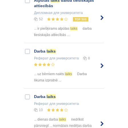
Atpūtas
laiks
darba tiesiskajās
attiecībās
Дипломная
для университета
52
TOP 500
... ir piešķirams atpūtas
laiks
darba
tiesiskajās attiecībās ...
Darba
laiks
Реферат
для университета
8
... uz bērniem nakts
laiks
Darba
likuma izpratnē ...
Darba
laiks
Реферат
для университета
10
... dienas darba
laiks
nedrīkst
pārsniegt ... normālais nedēļas darba