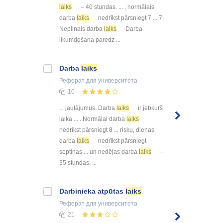
laiks
– 40 stundas. ... , normālais
darba
laiks
nedrīkst pārsniegt 7 ... 7.
Nepilnais darba
laiks
Darba
likumdošana paredz ...
Darba
laiks
Реферат
для университета
10
... jautājumus. Darba
laiks
ir jebkurš
laika ... . Normālai darba
laiks
nedrīkst pārsniegt 8 ... risku, dienas
darba
laiks
nedrīkst pārsniegt
septiņas ... un nedēļas darba
laiks
–
35 stundas. ...
Darbinieka atpūtas
laiks
Реферат
для университета
21