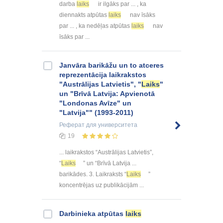
darba
laiks
ir ilgāks par ... , ka
diennakts atpūtas
laiks
nav īsāks
par ... , ka nedēļas atpūtas
laiks
nav
īsāks par ...
Janvāra barikāžu un to atceres
reprezentācija laikrakstos
"Austrālijas Latvietis", "
Laiks
"
un "Brīvā Latvija: Apvienotā
"Londonas Avīze" un
"Latvija"" (1993-2011)
Реферат
для университета
19
... laikrakstos “Austrālijas Latvietis”,
“
Laiks
” un “Brīvā Latvija ...
barikādes. 3. Laikraksts “
Laiks
”
koncentrējas uz publikācijām ...
Darbinieka atpūtas
laiks