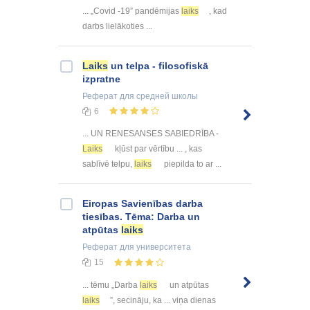
... „Covid -19” pandēmijas
laiks
, kad
darbs lielākoties ...
Laiks
un telpa - filosofiskā
izpratne
Реферат
для средней школы
6
... UN RENESANSES SABIEDRĪBA -
Laiks
kļūst par vērtību ... , kas
sablīvē telpu,
laiks
piepilda to ar ...
Eiropas Savienības darba
tiesības. Tēma: Darba un
atpūtas
laiks
Реферат
для университета
15
... tēmu „Darba
laiks
un atpūtas
laiks
”, secināju, ka ... viņa dienas