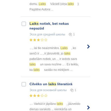
domu.
Laiks
Vācietī (viņa
laiks
):
Pagātne Autora ...
Laiks
notiek, bet nekas
nepazūd
Эссе
для средней школы
1
... , lai tie neaizmirstos.
Laiks
, ko
senči ir ... , ir jānovērtē, jo
laiks
patiešām notiek, un ... ir iedots savs
laiks
un sava nozīme ... . Es teiktu,
ka
laiks
sastāv no mirkļiem ...
Cilvēks un
laiks
literatūrā
Эссе
для основной школы
1
... . Varbūt ir jāplāno
laiks
, jāizveido
dienas saraksts ... vienkārša un