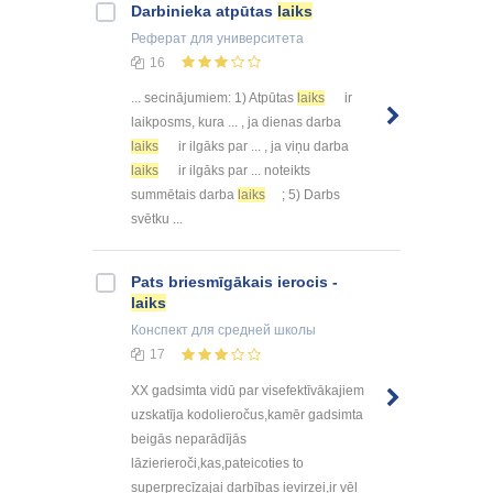
Darbinieka atpūtas
laiks
Реферат
для университета
16
... secinājumiem: 1) Atpūtas
laiks
ir
laikposms, kura ... , ja dienas darba
laiks
ir ilgāks par ... , ja viņu darba
laiks
ir ilgāks par ... noteikts
summētais darba
laiks
; 5) Darbs
svētku ...
Pats briesmīgākais ierocis -
laiks
Конспект
для средней школы
17
XX gadsimta vidū par visefektīvākajiem
uzskatīja kodolieročus,kamēr gadsimta
beigās neparādījās
lāzierieroči,kas,pateicoties to
superprecīzajai darbības ievirzei,ir vēl