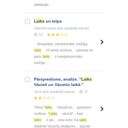
efektīvāki. ...
Laiks
un telpa
Презентация
для средней школы
12
... bezgalīga, nepārtraukta, mūžīga,
laiks
rit vienā virzienā ... sākuma ne
gala,
laiks
ir neatgriezenisks,
mūžīgs ...
Pārspreidums, analīze. "
Laiks
Vācietī un Vācietis laikā."
Эссе
для средней школы
11
Tēma “
laiks
Vācietī un ... galvenos
motīvus. “
Laiks
vācietī” – kad
laiks
ir tas ... viņa dzīvi. Kā
laiks
ietekmē Vācieša skatījumu ... pausto