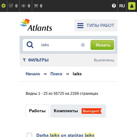
0
0
0
RU
ТИПЫ РАБОТ
Искать
ФИЛЬТРЫ
Выключены
Начало
Поиск
laiks
Видны 1 - 25 из 56725 на 2269 страницах
Работы
Комплекты
Выгодно!
Darba
laiks
un atpūtas
laiks