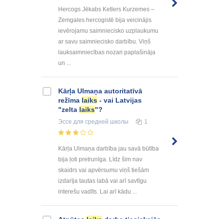
Hercogs Jēkabs Ketlers Kurzemes –
Zemgales hercogistē bija veicinājis
ievērojamu saimniecisko uzplaukumu
ar savu saimniecisko darbību. Viņš
lauksaimniecības nozari paplašināja
un ...
Kārļa Ulmaņa autoritatīvā
režīma
laiks
- vai Latvijas
"zelta
laiks
"?
Эссе
для средней школы
1
Kārļa Ulmaņa darbība jau savā būtība
bija ļoti pretrunīga. Līdz šim nav
skaidrs vai apvērsumu viņš tiešām
izdarīja tautas labā vai arī savtīgu
interešu vadīts. Lai arī kādu ...