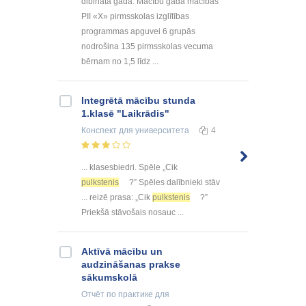
dibināta gadā. Mācību gadā mācības
PII «X» pirmsskolas izglītības
programmas apguvei 6 grupās
nodrošina 135 pirmsskolas vecuma
bērnam no 1,5 līdz ...
Integrētā mācību stunda
1.klasē "Laikrādis"
Конспект
для университета
4
... klasesbiedri. Spēle „Cik
pulkstenis
?” Spēles dalībnieki stāv
... reizē prasa: „Cik
pulkstenis
?”
Priekšā stāvošais nosauc ...
Aktīvā mācību un
audzināšanas prakse
sākumskolā
Отчёт по практике
для