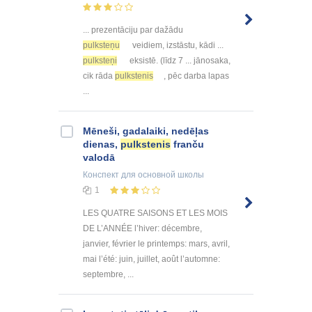
... prezentāciju par dažādu
pulksteņu
veidiem, izstāstu, kādi ...
pulksteņi
eksistē. (līdz 7 ... jānosaka,
cik rāda
pulkstenis
, pēc darba lapas
...
Mēneši, gadalaiki, nedēļas
dienas,
pulkstenis
franču
valodā
Конспект
для основной школы
1
LES QUATRE SAISONS ET LES MOIS
DE L’ANNÉE l’hiver: décembre,
janvier, février le printemps: mars, avril,
mai l’été: juin, juillet, août l’automne:
septembre, ...