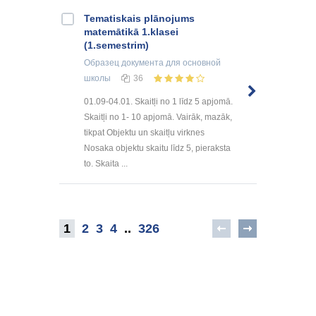
Tematiskais plānojums
matemātikā 1.klasei
(1.semestrim)
Образец документа
для основной
школы
36
01.09-04.01. Skaitļi no 1 līdz 5 apjomā.
Skaitļi no 1- 10 apjomā. Vairāk, mazāk,
tikpat Objektu un skaitļu virknes
Nosaka objektu skaitu līdz 5, pieraksta
to. Skaita ...
1
2
3
4
..
326