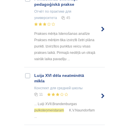
pedagoģiskā prakse
Отчёт по практике
для
университета
45
Prakses mērķa īstenošanas analīze
Prakses mērķim tika izvirzīti četri plāna
punkti. Izvirzītos punktus veicu visas
prakses laikā. Pirmajā nedēļā un otrajā
vairāk laika pavadīju ...
Luija XVI dēla neatminētā
mīkla
Конспект
для средней школы
11
... Luiji XVII.Brandenburgas
pulksteņmeistaram
K.V.Naundorfam
...