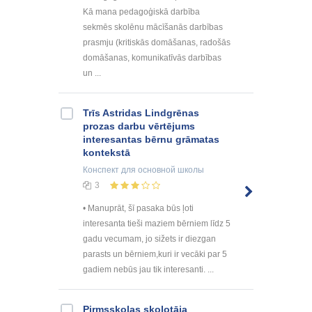
Kā mana pedagoģiskā darbība
sekmēs skolēnu mācīšanās darbības
prasmju (kritiskās domāšanas, radošās
domāšanas, komunikatīvās darbības
un ...
Trīs Astridas Lindgrēnas
prozas darbu vērtējums
interesantas bērnu grāmatas
kontekstā
Конспект
для основной школы
3
• Manuprāt, šī pasaka būs ļoti
interesanta tieši maziem bērniem līdz 5
gadu vecumam, jo sižets ir diezgan
parasts un bērniem,kuri ir vecāki par 5
gadiem nebūs jau tik interesanti. ...
Pirmsskolas skolotāja