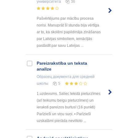
университета
36
Pašvērtējums par mācību procesa
norisi. Manuprāt šī stunda bija vērtīga
ar to, ka skolēni papildināja zināšanas
par Latvijas simboliem, iemācījās
pastāstīt par savu Latvijas ...
Pareizrakstība un teksta
analīze
Образец документа
для средней
школы
5
1.uzdevums. Saliec tekstā pieturzīmes
(arī teikumu beigu pieturzīmes) un
ieraksti pareizos burtus! (16 punkti)
Parīzieši un viņu suņi. • Parīzieši
uzskatāmi pierāda neviltoto ...