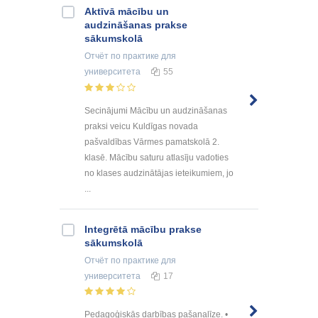
Aktīvā mācību un
audzināšanas prakse
sākumskolā
Отчёт по практике
для
университета
55
Secinājumi Mācību un audzināšanas
praksi veicu Kuldīgas novada
pašvaldības Vārmes pamatskolā 2.
klasē. Mācību saturu atlasīju vadoties
no klases audzinātājas ieteikumiem, jo
...
Integrētā mācību prakse
sākumskolā
Отчёт по практике
для
университета
17
Pedagoģiskās darbības pašanalīze. •