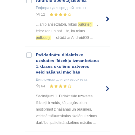
Android operētājsistēma
Реферат
для средней школы
12
... arī planšetdatori, rokas
pulksteņi
,
televizori un pat ... to, ka rokas
pulksteņi
strādā ar AndroidOS ...
Pašdarinātu didaktisko
uzskates līdzekļu izmantošana
1.klases skolēnu uztveres
veicināšanai mācībās
Дипломная
для университета
64
Secinājumi 1. Didaktiskie uzskates
līdzekļi ir veids, kā, apgūstot un
nostiprinot zināšanas un prasmes,
veicināt sākumskolas skolēnu izziņas
darbību, palielināt skolēnu mācību ...