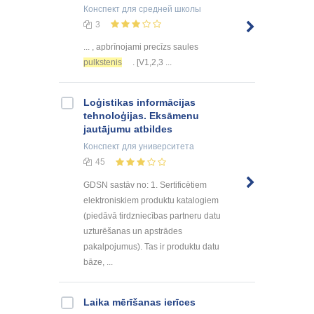
Конспект
для средней школы
3
... , apbrīnojami precīzs saules
pulkstenis
. [V1,2,3 ...
Loģistikas informācijas
tehnoloģijas. Eksāmenu
jautājumu atbildes
Конспект
для университета
45
GDSN sastāv no: 1. Sertificētiem
elektroniskiem produktu katalogiem
(piedāvā tirdzniecības partneru datu
uzturēšanas un apstrādes
pakalpojumus). Tas ir produktu datu
bāze, ...
Laika mērīšanas ierīces