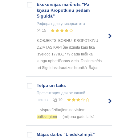
Ekskursijas maršruts "Pa
kņazu Kropotkinu pēdām
Siguldā"
Реферат
для университета
15
8.OBJEKTS: BORHU- KROPOTKINU
DZIMTAS KAPI Šie dzimta kapi tika
izveidoti 1778./1779.gadā tieši kā
kungu apbedīšanas vieta. Tas ir minēts
arī Siguldas draudzes hronikā. Šajos ...
Telpa un laiks
Презентация
для основной
школы
10
... visprecīzākajiem no visiem
pulksteņiem
(miljona gadu laikā ...
Mājas darbs "Liedskalniņš"