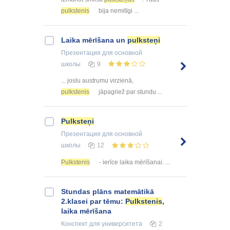
pulkstenis
bija nemitīgi ...
Laika mērīšana un
pulksteņi
Презентация
для основной
школы
9
... joslu austrumu virzienā,
pulkstenis
jāpagriež par stundu ...
Pulksteņi
Презентация
для основной
школы
12
Pulkstenis
- ierīce laika mērīšanai. ...
Stundas plāns matemātikā
2.klasei par tēmu:
Pulkstenis
,
laika mērīšana
Конспект
для университета
2