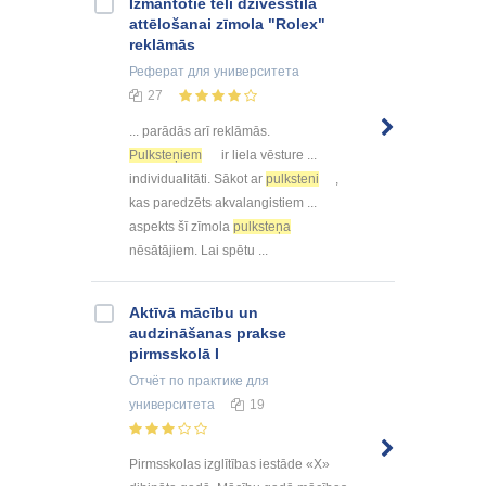
Izmantotie tēli dzīvesstila
attēlošanai zīmola "Rolex"
reklāmās
Реферат
для университета
27
... parādās arī reklāmās.
Pulksteņiem
ir liela vēsture ...
individualitāti. Sākot ar
pulksteni
,
kas paredzēts akvalangistiem ...
aspekts šī zīmola
pulksteņa
nēsātājiem. Lai spētu ...
Aktīvā mācību un
audzināšanas prakse
pirmsskolā I
Отчёт по практике
для
университета
19
Pirmsskolas izglītības iestāde «X»