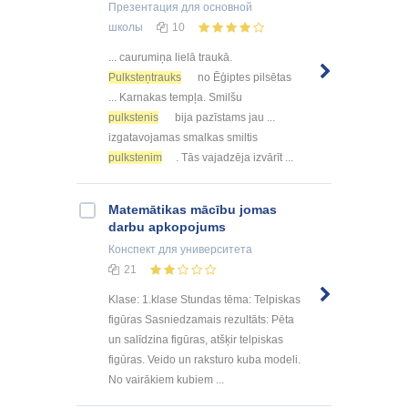
Презентация
для основной
школы
10
... caurumiņa lielā traukā.
Pulksteņtrauks
no Ēģiptes pilsētas
... Karnakas tempļa. Smilšu
pulkstenis
bija pazīstams jau ...
izgatavojamas smalkas smiltis
pulkstenim
. Tās vajadzēja izvārīt ...
Matemātikas mācību jomas
darbu apkopojums
Конспект
для университета
21
Klase: 1.klase Stundas tēma: Telpiskas
figūras Sasniedzamais rezultāts: Pēta
un salīdzina figūras, atšķir telpiskas
figūras. Veido un raksturo kuba modeli.
No vairākiem kubiem ...