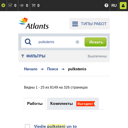
0
0
0
RU
ТИПЫ РАБОТ
Искать
ФИЛЬТРЫ
Выключены
Начало
Поиск
pulkstenis
Видны 1 - 25 из 8149 на 326 страницах
Работы
Комплекты
Выгодно!
Viedie
pulksteņi
un to