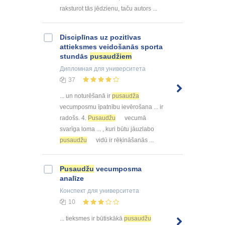
raksturot tās jēdzienu, taču autors ...
Disciplīnas uz pozitīvas
attieksmes veidošanās sporta
stundās
pusaudžiem
Дипломная
для университета
37
... un noturēšanā ir
pusaudža
vecumposmu īpatnību ievērošana ... ir
radošs. 4.
Pusaudžu
vecumā
svarīga loma ... , kuri būtu jāuzlabo
pusaudžu
vidū ir rēķināšanās ...
Pusaudžu
vecumposma
analīze
Конспект
для университета
10
... tieksmes ir būtiskākā
pusaudžu