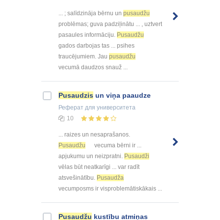
... ; salīdzināja bērnu un
pusaudžu
problēmas; guva padziļinātu ... , uztvert
pasaules informāciju.
Pusaudžu
gados darbojas tas ... psihes
traucējumiem. Jau
pusaudžu
vecumā daudzos snauž ...
Pusaudzis
un viņa paaudze
Реферат
для университета
10
... raizes un nesaprašanos.
Pusaudžu
vecuma bērni ir ...
apjukumu un neizpratni.
Pusaudži
vēlas būt neatkarīgi ... var radīt
atsvešinātību.
Pusaudža
vecumposms ir visproblemātiskākais ...
Pusaudžu
kustību atmiņas