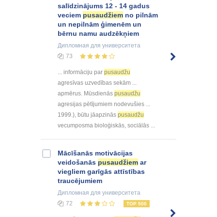
salīdzinājums 12 - 14 gadus
veciem
pusaudžiem
no pilnām
un nepilnām ģimenēm un
bērnu namu audzēkņiem
Дипломная
для университета
73
... informāciju par
pusaudžu
agresīvas uzvedības sekām ...
apmērus. Mūsdienās
pusaudžu
agresijas pētījumiem nodevušies ...
1999.), būtu jāapzinās
pusaudžu
vecumposma bioloģiskās, sociālās ...
Mācīšanās motivācijas
veidošanās
pusaudžiem
ar
viegliem garīgās attīstības
traucējumiem
Дипломная
для университета
72
TOP 500