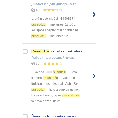
Дипломная
для университета
40
... grūtniecēm kļūst ~19508374
pusaudžu
meitenes. 12,86 ...
Iestājoties neplānotai grūtniecībai,
pusaudžu
meitenes 52,08 ...
Pusaudžu
valodas īpatnības
Реферат
для средней школы
23
... valoda, kuru
pusaudži
lieto
ikdienā.
Pusaudžu
valoda ir ...
jēdzienu nosaukšanai. Visbiežāk
pusaudži
lieto aizguvumus no ...
kultūras līmeni, tāpēc
pusaudžiem
to nevajadzētu lietot.
Šausmu filmu ietekme uz