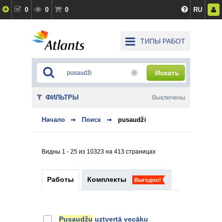
0
0
0
RU
ТИПЫ РАБОТ
Искать
ФИЛЬТРЫ
Выключены
Начало
Поиск
pusaudži
Видны 1 - 25 из 10323 на 413 страницах
Работы
Комплекты
Выгодно!
Pusaudžu
uztvertā vecāku