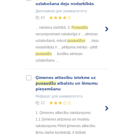
uzlabošana deju nodarbībās
Дипломная
для университета
60
... rakstura darbībā. 3.
Pusaudžu
vecumposmam raksturīga ir ... atmiņas
uzlabošanā, mācot
pusaudžus
, deju
nodarbībās ir ... pētījuma mērķis - pētīt
pusaudžu
kustību atmiņas
uzlabošanu ...
Ģimenes attiecību ietekme uz
pusaudžu
atbalstu un lēmumu
pieņemšanu
Реферат
для университета
22
1. Ģimenes attiecību raksturojums
1.1.Ģimenes jēdziena un modeļu
raksturojums Pētot ģimenes attiecību
tēmu darba kontekstā, ir būtiski