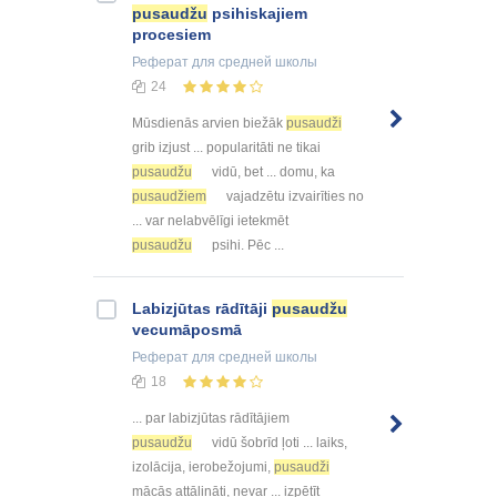
pusaudžu
psihiskajiem
procesiem
Реферат
для средней школы
24
Mūsdienās arvien biežāk
pusaudži
grib izjust ... popularitāti ne tikai
pusaudžu
vidū, bet ... domu, ka
pusaudžiem
vajadzētu izvairīties no
... var nelabvēlīgi ietekmēt
pusaudžu
psihi. Pēc ...
Labizjūtas rādītāji
pusaudžu
vecumāposmā
Реферат
для средней школы
18
... par labizjūtas rādītājiem
pusaudžu
vidū šobrīd ļoti ... laiks,
izolācija, ierobežojumi,
pusaudži
mācās attālināti, nevar ... izpētīt