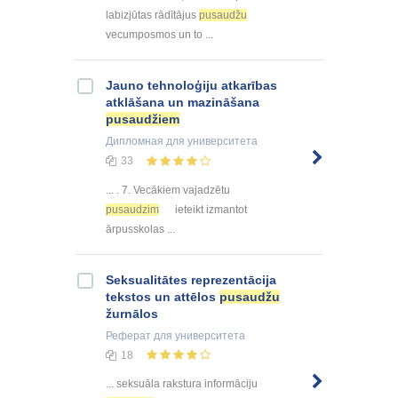
labizjūtas rādītājus
pusaudžu
vecumposmos un to ...
Jauno tehnoloģiju atkarības
atklāšana un mazināšana
pusaudžiem
Дипломная
для университета
33
... . 7. Vecākiem vajadzētu
pusaudzim
ieteikt izmantot
ārpusskolas ...
Seksualitātes reprezentācija
tekstos un attēlos
pusaudžu
žurnālos
Реферат
для университета
18
... seksuāla rakstura informāciju