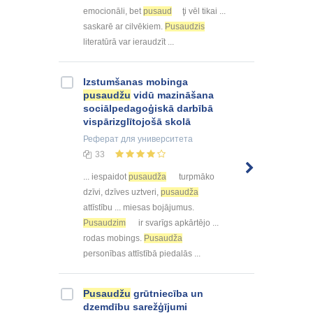
emocionāli, bet
pusaud
ţi vēl tikai ...
saskarē ar cilvēkiem.
Pusaudzis
literatūrā var ieraudzīt ...
Izstumšanas mobinga
pusaudžu
vidū mazināšana
sociālpedagoģiskā darbībā
vispārizglītojošā skolā
Реферат
для университета
33
... iespaidot
pusaudža
turpmāko
dzīvi, dzīves uztveri,
pusaudža
attīstību ... miesas bojājumus.
Pusaudzim
ir svarīgs apkārtējo ...
rodas mobings.
Pusaudža
personības attīstībā piedalās ...
Pusaudžu
grūtniecība un
dzemdību sarežģījumi