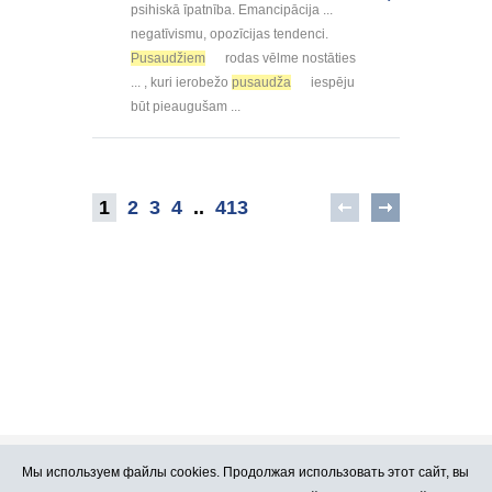
psihiskā īpatnība. Emancipācija ...
negatīvismu, opozīcijas tendenci.
Pusaudžiem
rodas vēlme nostāties
... , kuri ierobežo
pusaudža
iespēju
būt pieaugušam ...
1
2
3
4
..
413
Мы используем файлы cookies. Продолжая использовать этот сайт, вы
Про Atlants.lv
Реклама