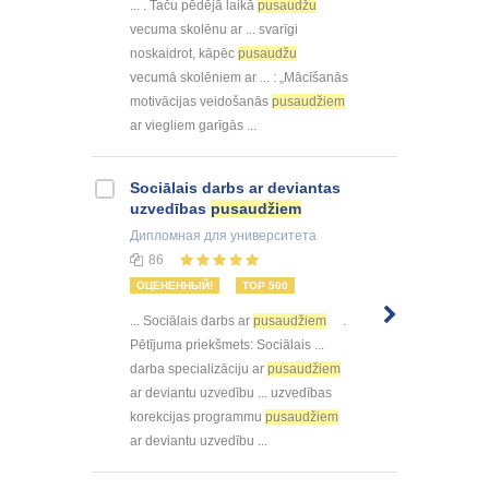
... . Taču pēdējā laikā
pusaudžu
vecuma skolēnu ar ... svarīgi
noskaidrot, kāpēc
pusaudžu
vecumā skolēniem ar ... : „Mācīšanās
motivācijas veidošanās
pusaudžiem
ar viegliem garīgās ...
Sociālais darbs ar deviantas
uzvedības
pusaudžiem
Дипломная
для университета
86
ОЦЕНЕННЫЙ!
TOP 500
... Sociālais darbs ar
pusaudžiem
.
Pētījuma priekšmets: Sociālais ...
darba specializāciju ar
pusaudžiem
ar deviantu uzvedību ... uzvedības
korekcijas programmu
pusaudžiem
ar deviantu uzvedību ...