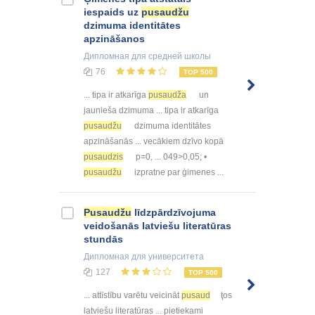
iespaids uz
pusaudžu
dzimuma identitātes
apzināšanos
Дипломная
для средней школы
76
TOP 500
... tipa ir atkarīga
pusaudža
un
jaunieša dzimuma ... tipa ir atkarīga
pusaudžu
dzimuma identitātes
apzināšanās ... vecākiem dzīvo kopā
pusaudzis
p=0, ... 049>0,05; •
pusaudžu
izpratne par ģimenes ...
Pusaudžu
līdzpārdzīvojuma
veidošanās latviešu literatūras
stundās
Дипломная
для университета
127
TOP 500
... attīstību varētu veicināt
pusaud
ţos
latviešu literatūras ... pietiekami