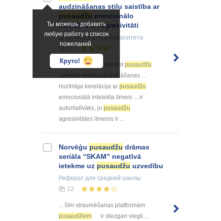
audzināšanas stilu saistība ar
pusaudžu
emocionālo
Ты можешь добавить
intelektu un agresivitāti
любую работу в список
Дипломная
для университета
пожеланий.
36
Круто!
... mērķis bija noskaidrot
pusaudžu
uztvertā vecāku audzināšanas ...
nozīmīga korelācija ar
pusaudžu
emocionālā intelekta līmeni ... ir
autoritatīvāks, jo
pusaudžu
agresivitātes līmenis ir ...
Norvēģu
pusaudžu
drāmas
seriāla “SKAM” negatīvā
ietekme uz
pusaudžu
uzvedību
Реферат
для средней школы
12
... šīm straumēšanas platformām
pusaudžiem
ir diezgan viegli ...