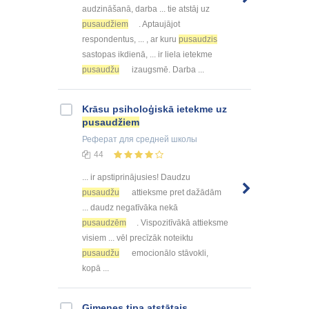
audzināšanā, darba ... tie atstāj uz
pusaudžiem
. Aptaujājot
respondentus, ... , ar kuru
pusaudzis
sastopas ikdienā, ... ir liela ietekme
pusaudžu
izaugsmē. Darba ...
Krāsu psiholoģiskā ietekme uz
pusaudžiem
Реферат
для средней школы
44
... ir apstiprinājusies! Daudzu
pusaudžu
attieksme pret dažādām
... daudz negatīvāka nekā
pusaudzēm
. Vispozitīvākā attieksme
visiem ... vēl precīzāk noteiktu
pusaudžu
emocionālo stāvokli,
kopā ...
Ģimenes tipa atstātais