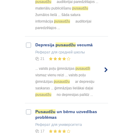
pusaudžu
auditorijai paredzētajos ...
materiālu publicēšanu
pusaudžu
žurnālos lielā ... šāda satura
informācija
pusaudžu
auditorijai
paredzētajos ...
Depresija
pusaudžu
vecumā
Реферат
для средней школы
21
... valsts poļu ģimnāzijas
pusaudži
vismaz vienu reizi ... valsts poļu
ģimnāzijas
pusaudžu
ar depresiju
saskaras ... ģimnāzijas lielākai daļai
pusaudžu
no depresijas palīdz ...
Pusaudžu
un bērnu uzvedības
problēmas
Реферат
для университета
17