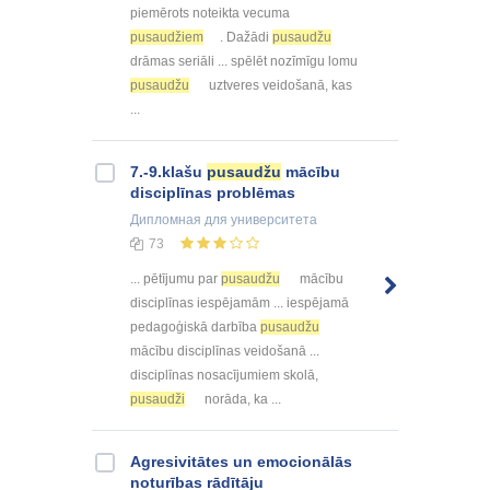
piemērots noteikta vecuma
pusaudžiem
. Dažādi
pusaudžu
drāmas seriāli ... spēlēt nozīmīgu lomu
pusaudžu
uztveres veidošanā, kas
...
7.-9.klašu
pusaudžu
mācību
disciplīnas problēmas
Дипломная
для университета
73
... pētījumu par
pusaudžu
mācību
disciplīnas iespējamām ... iespējamā
pedagoģiskā darbība
pusaudžu
mācību disciplīnas veidošanā ...
disciplīnas nosacījumiem skolā,
pusaudži
norāda, ka ...
Agresivitātes un emocionālās
noturības rādītāju