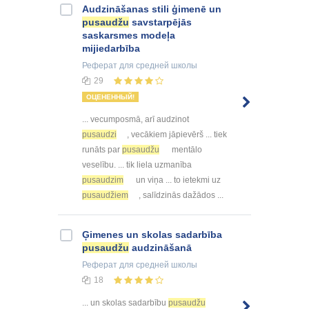
Audzināšanas stili ģimenē un
pusaudžu
savstarpējās
saskarsmes modeļa
mijiedarbība
Реферат
для средней школы
29
ОЦЕНЕННЫЙ!
... vecumposmā, arī audzinot
pusaudzi
, vecākiem jāpievērš ... tiek
runāts par
pusaudžu
mentālo
veselību. ... tik liela uzmanība
pusaudzim
un viņa ... to ietekmi uz
pusaudžiem
, salīdzinās dažādos ...
Ģimenes un skolas sadarbība
pusaudžu
audzināšanā
Реферат
для средней школы
18
... un skolas sadarbību
pusaudžu