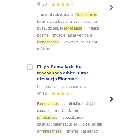
20
... uzskatu atzīšana; 5.
Renesanses
laikmeta darbus analizēt ... vecuma
pusaudžiem, jo
renesanse
ir laika
posms ... mūsdienās ar vērtībām
Renesanses
laikmetā, salīdzinot
mākslas ...
Filipo Brunelleski kā
renesanses
arhitektūras
aizsācējs Florencē
Реферат
для университета
12
Renesanses
arhitektūrai Itālijā ir ...
izmantojums. Daudzi no
renesanses
spožākajiem
sasniegumiem radušies ... cieši saistīts
ar
renesanses
interesi par senatni ...