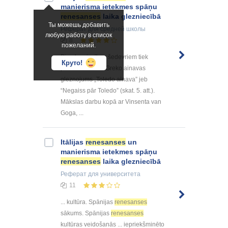
manierisma ietekmes spāņu
renesanses
laika glezniecībā
Ты можешь добавить
Реферат
для средней школы
любую работу в список
8
пожеланий.
Pie glezniecības šedevriem tiek
Круто!
pieskaitīts arī El Greko ainavas
gleznojums „Toledo ainava” jeb
“Negaiss pār Toledo” (skat. 5. att.).
Mākslas darbu kopā ar Vinsenta van
Goga, ...
Itālijas
renesanses
un
manierisma ietekmes spāņu
renesanses
laika glezniecībā
Реферат
для университета
11
... kultūra. Spānijas
renesanses
sākums. Spānijas
renesanses
kultūras veidošanās ... iepriekšminēto