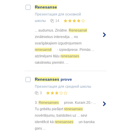
Renesanse
Презентация
для основной
школы
14
... audumus. Zinātne.
Renesansē
zinātniekus interesēja ... no
svarīgākajiem izgudrojumiem
renesansē
- izpiedprese. Pirmās ...
atzīmējami Itāļu
renesanses
rakstnieku piemēri. ...
Renesanses
prove
Презентация
для средней школы
3
3.
Renesanses
prove. Kuram 20.- ...
Tu gribētu piešķirt
renesanses
novērtējumu, balstoties uz ... sevi
identificē kā
renesanses
un baroka
garu ...