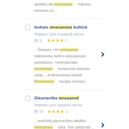
apstākļu dēļ
renesanses
mākslas
elementu un ...
Ieskats
renesanses
kultūrā
Реферат
для основной школы
11
... Šekspīrs. • Arī
renesanses
mākslinieku darbos atspoguļojas ...
plastiskums. • Ievērojamāko
renesanses
komponistu daiļrade
radīja ... profesionālajā mūzikā.
Renesanses
laicīgās mūzikas ...
Glezniecība
renesansē
Реферат
для средней школы
19
... analizēta glezniecības attīstība
renesanses
laikā. Tiek salīdzināti ...