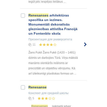
iegūt pēc iespējas lielākus ...
Renesanses
arhitektūras
specifika un iezīmes.
Monumentāli dekoratīvās
glezniecības attīstība Francijā
un Fontenblo skola
Презентация
для университета
11
Žans Fukē Žans Fukē (1420 – 1481)
dzimis un darbojies Tūrā. Viņa mākslā
manāms vienkāršs reālisms ar
precizitāti un objektīvu vērojumu. Kā
arī izteiksmīgi plastiskas formas un ...
Renesanse
Конспект
для средней школы
5
...
Renesanses
laikmetā ietver