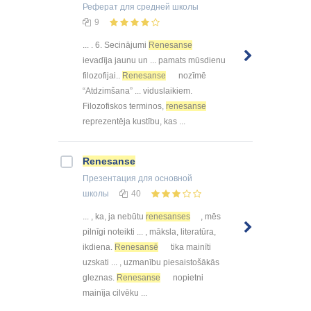
Реферат
для средней школы
9
... . 6. Secinājumi
Renesanse
ievadīja jaunu un ... pamats mūsdienu
filozofijai..
Renesanse
nozīmē
“Atdzimšana” ... viduslaikiem.
Filozofiskos terminos,
renesanse
reprezentēja kustību, kas ...
Renesanse
Презентация
для основной
школы
40
... , ka, ja nebūtu
renesanses
, mēs
pilnīgi noteikti ... , māksla, literatūra,
ikdiena.
Renesansē
tika mainīti
uzskati ... , uzmanību piesaistošākās
gleznas.
Renesanse
nopietni
mainīja cilvēku ...