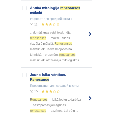
Antīkā mitoloģija
renesanses
mākslā
Реферат
для средней школы
11
... domāšanas veidi ietekmēja
renesanses
mākslu. Viens ...
vizuālajā mākslā.
Renesanses
mākslinieki, iedvesmojoties no ...
tehniskām prasmēm,
renesanses
māklsinieki atdzīvināja mitoloģiskos ...
Jauno laiku vērtības.
Renesanse
Презентация
для средней школы
15
Renesanses
laikā jebkura darbība
... sastopamas jau agrīnās
renesanses
pazīmes. Lai būtu ...