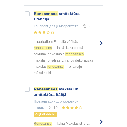
Renesanses
arhitektūra
Francijā
Конспект
для университета
6
... periodiem Francijā vēlīnās
renesanses
laikā, kuru centrā ... no
sākuma iedvesmoja
renesanses
māksla no Itālijas ... franču dekoratīvās
mākslas
renesansē
bija itāļu
mākslinieki ...
Renesanses
māksla un
arhitektūra Itālijā
Презентация
для основной
школы
19
ОЦЕНЕННЫЙ!
Renesanse
Itālijā Mākslas stils, ...