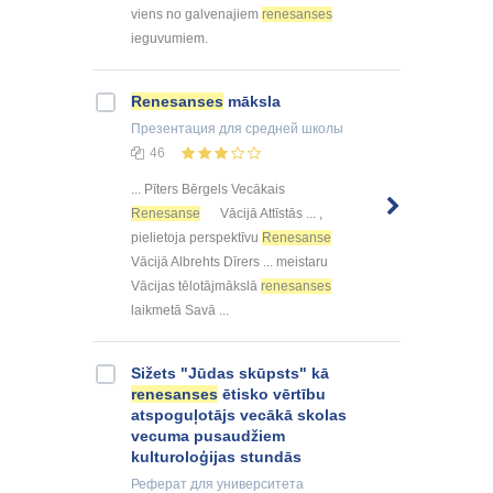
viens no galvenajiem
renesanses
ieguvumiem.
Renesanses
māksla
Презентация
для средней школы
46
... Pīters Bērgels Vecākais
Renesanse
Vācijā Attīstās ... ,
pielietoja perspektīvu
Renesanse
Vācijā Albrehts Dīrers ... meistaru
Vācijas tēlotājmākslā
renesanses
laikmetā Savā ...
Sižets "Jūdas skūpsts" kā
renesanses
ētisko vērtību
atspoguļotājs vecākā skolas
vecuma pusaudžiem
kulturoloģijas stundās
Реферат
для университета