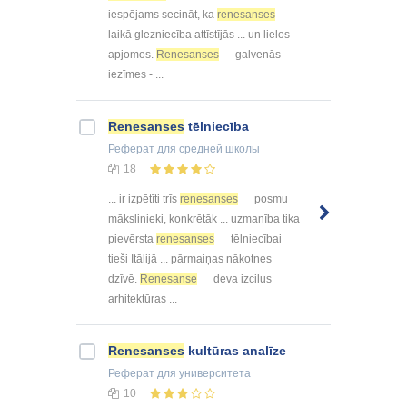
iespējams secināt, ka
renesanses
laikā glezniecība attīstījās ... un lielos
apjomos.
Renesanses
galvenās
iezīmes - ...
Renesanses
tēlniecība
Реферат
для средней школы
18
... ir izpētīti trīs
renesanses
posmu
mākslinieki, konkrētāk ... uzmanība tika
pievērsta
renesanses
tēlniecībai
tieši Itālijā ... pārmaiņas nākotnes
dzīvē.
Renesanse
deva izcilus
arhitektūras ...
Renesanses
kultūras analīze
Реферат
для университета
10