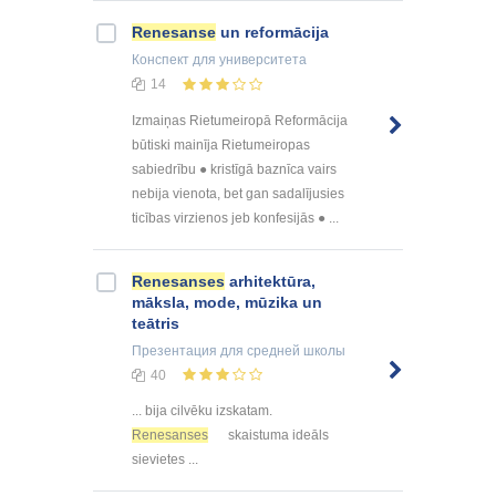
Renesanse
un reformācija
Конспект
для университета
14
Izmaiņas Rietumeiropā Reformācija
būtiski mainīja Rietumeiropas
sabiedrību ● kristīgā baznīca vairs
nebija vienota, bet gan sadalījusies
ticības virzienos jeb konfesijās ● ...
Renesanses
arhitektūra,
māksla, mode, mūzika un
teātris
Презентация
для средней школы
40
... bija cilvēku izskatam.
Renesanses
skaistuma ideāls
sievietes ...