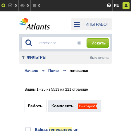
0
0
0
RU
ТИПЫ РАБОТ
Искать
ФИЛЬТРЫ
Выключены
Начало
Поиск
renesance
Видны 1 - 25 из 5513 на 221 странице
Работы
Комплекты
Выгодно!
Itālijas
renesanses
un