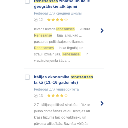
Renesanses
zinātne un lielie
ģeogrāfiskie atklājumi
Реферат
для средней школы
12
Ievads Ievads
renesanses
kultūrā
Renesanse
bija laiks, kad ...
pasaules politiskajos notikumos.
Renesanses
laika tirgotāji un ...
strauji izmainījās.
Renesansei
ir
vispārpieņemta šāda ...
Itālijas ekonomika
renesanses
laikā (13.-16.gadsimts)
Реферат
для университета
13
2.7. Itālijas politiskā struktūra Līdz ar
jauno domāšanas veidu, iestājās arī
krass lūzums laicīgo valdnieku un
pāvesta attiecībās. Baznīca vēlējās