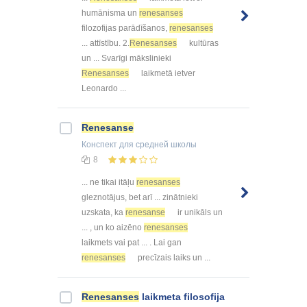
humānisma un
renesanses
filozofijas parādīšanos,
renesanses
... attīstību. 2.
Renesanses
kultūras
un ... Svarīgi mākslinieki
Renesanses
laikmetā ietver
Leonardo ...
Renesanse
Конспект
для средней школы
8
... ne tikai itāļu
renesanses
gleznotājus, bet arī ... zinātnieki
uzskata, ka
renesanse
ir unikāls un
... , un ko aizēno
renesanses
laikmets vai pat ... . Lai gan
renesanses
precīzais laiks un ...
Renesanses
laikmeta filosofija