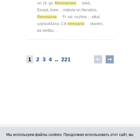
un 16. gs.
Renesanses
laikā,
Eiropā, krasi ... māksla un literatūra.
Renesanse
Fr. val. nozīme ... atkal
uzplaukšana. Citi
renesansi
skaidro,
kā vērtību ...
1
2
3
4
..
221
Мы используем файлы cookies. Продолжая использовать этот сайт, вы
Про Atlants.lv
Реклама