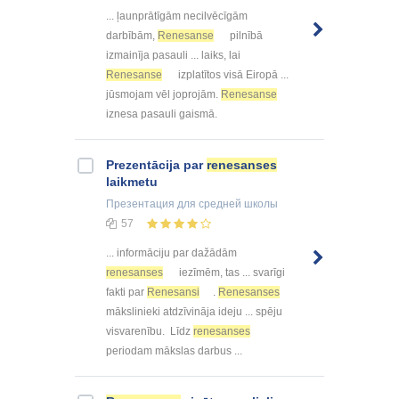
... ļaunprātīgām necilvēcīgām
darbībām,
Renesanse
pilnībā
izmainīja pasauli ... laiks, lai
Renesanse
izplatītos visā Eiropā ...
jūsmojam vēl joprojām.
Renesanse
iznesa pasauli gaismā.
Prezentācija par
renesanses
laikmetu
Презентация
для средней школы
57
... informāciju par dažādām
renesanses
iezīmēm, tas ... svarīgi
fakti par
Renesansi
.
Renesanses
mākslinieki atdzīvināja ideju ... spēju
visvarenību. Līdz
renesanses
periodam mākslas darbus ...