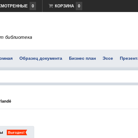
СМОТРЕННЫЕ
0
КОРЗИНА
0
т библиотека
омная
Образец документа
Бизнес план
Эссе
Презент
rlandē
ты
Выгодно!