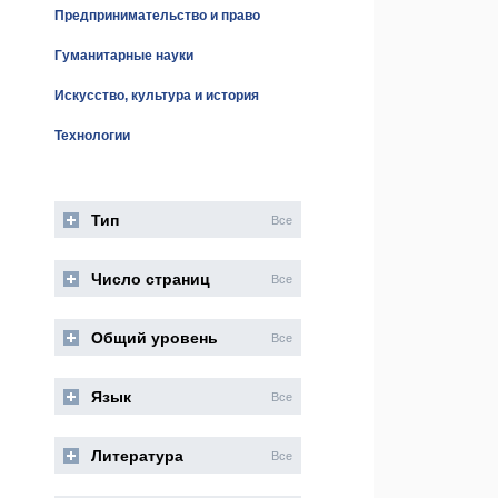
Предпринимательство и право
Гуманитарные науки
Искусство, культура и история
Технологии
Тип
Все
Число страниц
Все
Общий уровень
Все
Язык
Все
Литература
Все