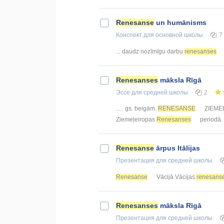
Renesanse
un humānisms
Конспект
для основной школы
7
... daudz nozīmīgu darbu
renesanses
Renesanses
māksla Rīgā
Эссе
для средней школы
2
... . gs. beigām.
RENESANSE
ZIEMEĻ
Ziemeļeiropas
Renesanses
periodā.
Renesanse
ārpus Itālijas
Презентация
для средней школы
Renesanse
Vācijā Vācijas
renesans
Renesanses
māksla Rīgā
Презентация
для средней школы