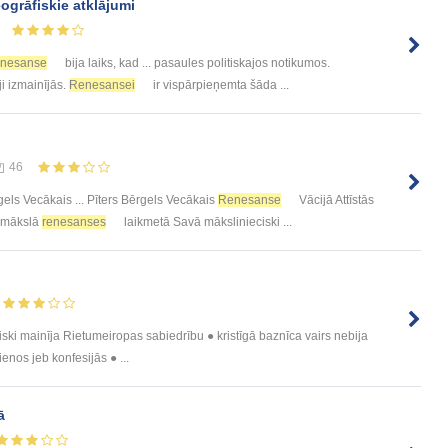
eogrāfiskie atklājumi
nesanse
bija laiks, kad ... pasaules politiskajos notikumos.
uji izmainījās.
Renesansei
ir vispārpieņemta šāda ...
46
gels Vecākais ... Pīters Bērgels Vecākais
Renesanse
Vācijā Attīstās
ājmākslā
renesanses
laikmetā Savā mākslinieciski ...
ki mainīja Rietumeiropas sabiedrību ● kristīgā baznīca vairs nebija
ienos jeb konfesijās ● ...
ā