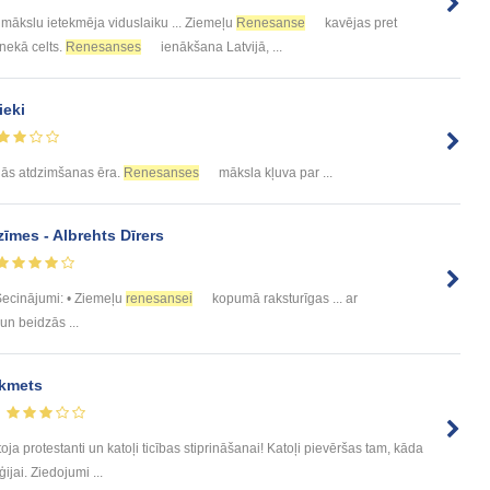
mākslu ietekmēja viduslaiku ... Ziemeļu
Renesanse
kavējas pret
 nekā celts.
Renesanses
ienākšana Latvijā, ...
ieki
rīgās atdzimšanas ēra.
Renesanses
māksla kļuva par ...
zīmes - Albrehts Dīrers
Secinājumi: • Ziemeļu
renesansei
kopumā raksturīgas ... ar
un beidzās ...
ikmets
ja protestanti un katoļi ticības stiprināšanai! Katoļi pievēršas tam, kāda
ģijai. Ziedojumi ...