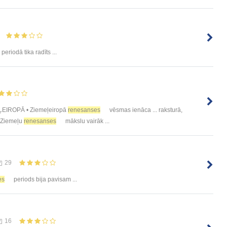
periodā tika radīts ...
EIROPĀ • Ziemeļeiropā
renesanses
vēsmas ienāca ... raksturā,
 Ziemeļu
renesanses
mākslu vairāk ...
29
es
periods bija pavisam ...
16