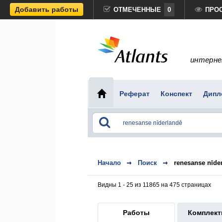
Добавить работы
ОТМЕЧЕННЫЕ
0
ПРО
интерне
Реферат
Конспект
Дипл
Начало
Поиск
renesanse nīde
Видны 1 - 25 из 11865 на 475 страницах
Работы
Комплек