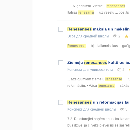
... 16. gadsimtā. Ziemeļu
renesanses
Itālijas
renesansi
uz veselu ... postīts
Renesanses
māksla un mākslin
Эссе
для средней школы
2
Renesanse
bija laikmets, kas ... ga
Ziemeļu
renesanses
kultūras ie
Конспект
для университета
2
... attēlojumiem ziemeļu
renesansē
. 
reformāciju. • Vācu
renesanse
sākās 
Renesanses
un reformācijas la
Конспект
для средней школы
5
7.2. Raksturojiet paņēmienus, ko izmanto
būs dzīve, ja cilvēks pievērsīsies šai reli