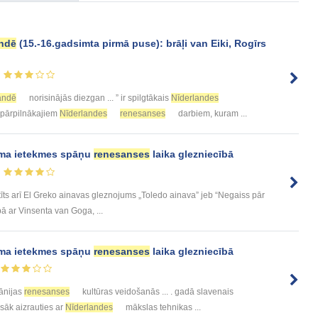
andē
(15.-16.gadsimta pirmā puse): brāļi van Eiki, Rogīrs
andē
norisinājās diezgan ... ” ir spilgtākais
Nīderlandes
m pārpilnākajiem
Nīderlandes
renesanses
darbiem, kuram ...
ma ietekmes spāņu
renesanses
laika glezniecībā
tīts arī El Greko ainavas gleznojums „Toledo ainava” jeb “Negaiss pār
pā ar Vinsenta van Goga, ...
ma ietekmes spāņu
renesanses
laika glezniecībā
ānijas
renesanses
kultūras veidošanās ... . gadā slavenais
 sāk aizrauties ar
Nīderlandes
mākslas tehnikas ...