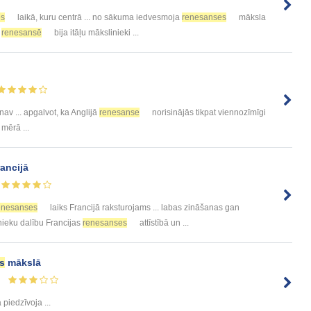
es
laikā, kuru centrā ... no sākuma iedvesmoja
renesanses
māksla
s
renesansē
bija itāļu mākslinieki ...
 nav ... apgalvot, ka Anglijā
renesanse
norisinājās tikpat viennozīmīgi
 mērā ...
rancijā
nesanses
laiks Francijā raksturojams ... labas zināšanas gan
nieku dalību Francijas
renesanses
attīstībā un ...
s
mākslā
 piedzīvoja ...