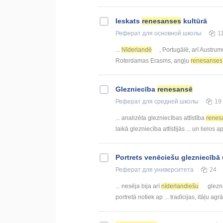
Ieskats
renesanses
kultūrā
Реферат
для основной школы
1
...
Nīderlandē
, Portugālē, arī Austru
Roterdamas Erasms, angļu
renesanses
Glezniecība
renesansē
Реферат
для средней школы
19
... analizēta glezniecības attīstība
renes
laikā glezniecība attīstījās ... un lielos 
Portrets venēciešu glezniecībā
Реферат
для университета
24
... nesēja bija arī
nīderlandiešu
glezni
portretā notiek ap ... tradīcijas, itāļu agr