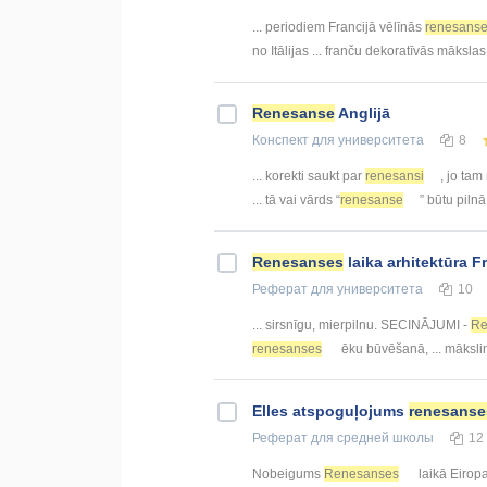
... periodiem Francijā vēlīnās
renesans
no Itālijas ... franču dekoratīvās māksla
Renesanse
Anglijā
Конспект
для университета
8
... korekti saukt par
renesansi
, jo tam
... tā vai vārds “
renesanse
” būtu pilnā
Renesanses
laika arhitektūra F
Реферат
для университета
10
... sirsnīgu, mierpilnu. SECINĀJUMI -
Re
renesanses
ēku būvēšanā, ... māksli
Elles atspoguļojums
renesanse
Реферат
для средней школы
12
Nobeigums
Renesanses
laikā Eiropa