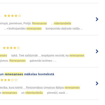
1
meiropā, piemēram, Polijā.
Renesanse
...
nīderlandietis
... • Ievērojamāko
renesanses
komponistu daiļrade radīja ...
anses
laikā. Tiek salīdzināti ... iespējams secināt, ka
renesanses
apjomos.
Renesanses
galvenās iezīmes - ...
 un
renesanses
mākslas kontekstā
ecība, kura tobrīd ... Redzamākas izmaiņas Itālijas
renesanses
ās
renesanses
un
nīderlandiešu
pieredzi, savā ...