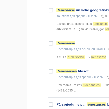
Renesanse
un lielie ģeogrāfiski
Конспект
для средней школы
8
... skūlptūras. Ticiāns - itāļu
renesanses
arhitektiem un ... gan viduslaiku, gan
re
Renesanse
Презентация
для основной школы
KAS IR
RENESANSE
?
Renesanse
Renesanses
filosofi
Презентация
для средней школы
Roterdams Erasms
Nīderlandiešu
fil
(1478.-1535 ...
Pārspriedums par
renesanses
l