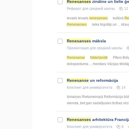
Renesanses
zinātne un lielie ģ
Реферат
для средней школы
12
Ievads Ievads
renesanses
kultūrā
Re
Renesanses
laika tirgotāji un ... stra
Renesanses
māksla
Презентация
для средней школы
Renesanse
Nīderlandē
Pīters Brē
dobspieduma ... meistaru Vācijas tēlot
Renesanse
un reformācija
Конспект
для университета
14
Izmaiņas Rietumeiropā Reformācija būtis
vienota, bet gan sadalījusies ticības virz
Renesanses
arhitektūra Francij
Конспект
для университета
6