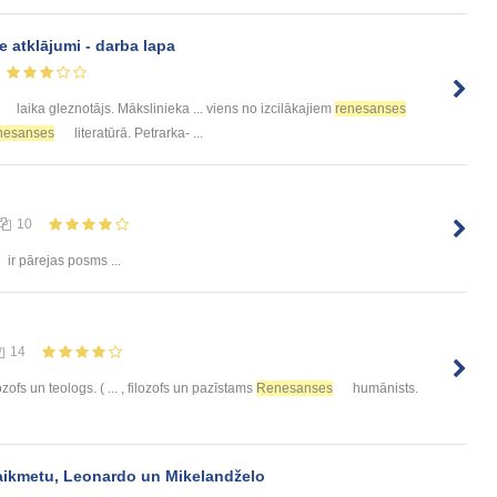
e atklājumi - darba lapa
laika gleznotājs. Mākslinieka ... viens no izcilākajiem
renesanses
nesanses
literatūrā. Petrarka- ...
10
ir pārejas posms ...
14
ozofs un teologs. ( ... , filozofs un pazīstams
Renesanses
humānists.
aikmetu, Leonardo un Mikelandželo