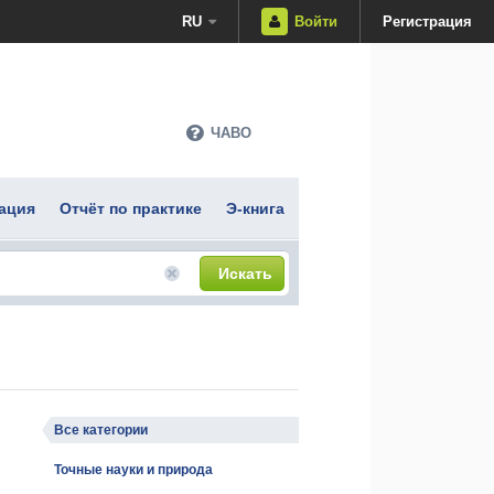
RU
Войти
Регистрация
ЧАВО
ация
Отчёт по практике
Э-книга
Искать
Все категории
Точные науки и природа