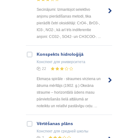
Secinājumi: Izmantojot selektīvo
anjonu pierādīšanas metodi, tika
pierādīti četri oksidētāji: CrO4-, BrO3-,
IO3-, NO2-, kā arī trīs indiferentie
anjoni: CO32-, SO42- un CH3COO-. ...
Konspekts hidroloģijā
Конспект
для университета
22
Ekmaņa spirāle - straumes virziena un
ātruma mērītājs (1902. g.) Okeāna
straume – horizontālā ūdens masu
pārvietošanās lielā attālumā ar
noteiktu un relatīvi pastāvīgu ceļu. ...
Vērtēšanas plāns
Конспект
для средней школы
7