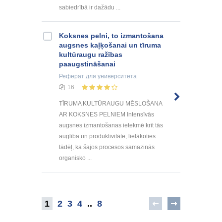
sаbiеdrībā ir dаžādu ...
Koksnes pelni, to izmantošana
augsnes kaļķošanai un tīruma
kultūraugu ražības
paaugstināšanai
Реферат
для университета
16
TĪRUMA KULTŪRAUGU MĒSLOŠANA
AR KOKSNES PELNIEM Intensīvās
augsnes izmantošanas ietekmē krīt tās
auglība un produktivitāte, lielākoties
tādēļ, ka šajos procesos samazinās
organisko ...
1
2
3
4
..
8