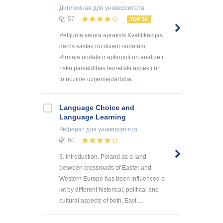
Дипломная
для университета
57
TOP 50
Pētījuma satura apraksts Kvalifikācijas
darbs sastāv no divām nodaļām.
Pirmajā nodaļā ir apkopoti un analizēti
risku pārvaldības teorētiski aspekti un
to nozīme uzņēmējdarbībā, ...
Language Choice and
Language Learning
Реферат
для университета
60
3. Introduction. Poland as a land
between crossroads of Easter and
Western Europe has been influenced a
lot by different historical, political and
cultural aspects of both, East ...