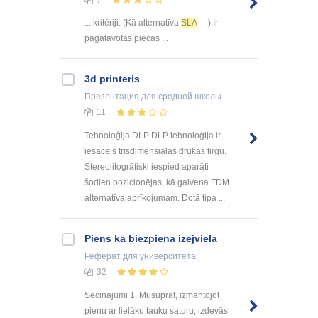
... kritēriji: (Kā alternatīva
SLA
) Ir
pagatavotas piecas ...
3d printeris
Презентация
для средней школы
11
Tehnoloģija DLP DLP tehnoloģija ir
iesācējs trīsdimensiālas drukas tirgū.
Stereolitogrāfiski iespied aparāti
šodien pozicionējas, kā galvena FDM
alternatīva aprīkojumam. Dotā tipa ...
Piens kā biezpiena izejviela
Реферат
для университета
32
Secinājumi 1. Mūsuprāt, izmantojot
pienu ar lielāku tauku saturu, izdevās