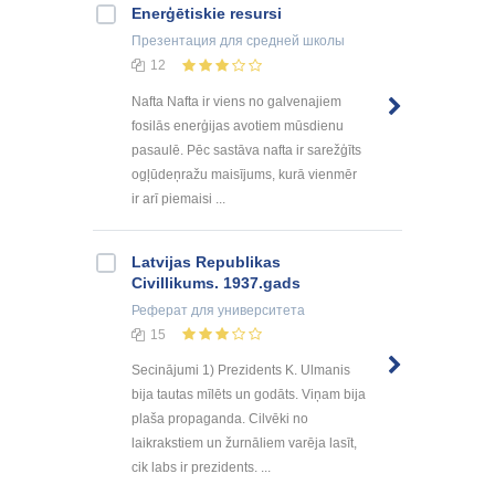
Enerģētiskie resursi
Презентация
для средней школы
12
Nafta Nafta ir viens no galvenajiem
fosilās enerģijas avotiem mūsdienu
pasaulē. Pēc sastāva nafta ir sarežģīts
ogļūdeņražu maisījums, kurā vienmēr
ir arī piemaisi ...
Latvijas Republikas
Civillikums. 1937.gads
Реферат
для университета
15
Secinājumi 1) Prezidents K. Ulmanis
bija tautas mīlēts un godāts. Viņam bija
plaša propaganda. Cilvēki no
laikrakstiem un žurnāliem varēja lasīt,
cik labs ir prezidents. ...