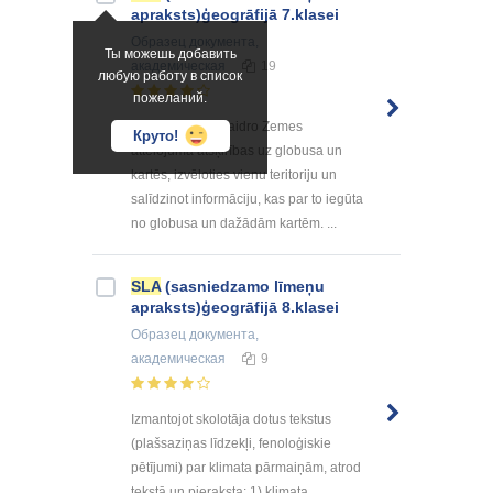
apraksts)ģeogrāfijā 7.klasei
Образец документа
,
Ты можешь добавить
академическая
19
любую работу в список
пожеланий.
Ar piemēriem skaidro Zemes
Круто!
attēlojuma atšķirības uz globusa un
kartēs, izvēloties vienu teritoriju un
salīdzinot informāciju, kas par to iegūta
no globusa un dažādām kartēm. ...
SLA
(sasniedzamo līmeņu
apraksts)ģeogrāfijā 8.klasei
Образец документа
,
академическая
9
Izmantojot skolotāja dotus tekstus
(plašsaziņas līdzekļi, fenoloģiskie
pētījumi) par klimata pārmaiņām, atrod
tekstā un pieraksta: 1) klimata