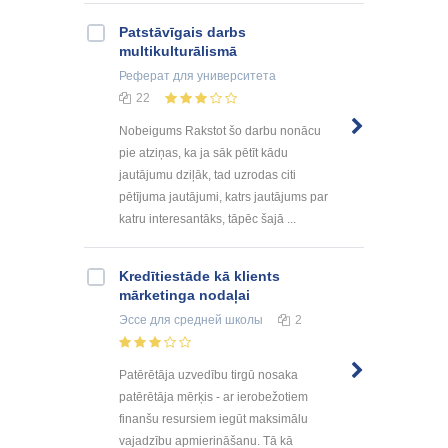
Patstāvīgais darbs
multikulturālismā
Реферат
для университета
22
Nobeigums Rakstot šo darbu nonācu
pie atziņas, ka ja sāk pētīt kādu
jautājumu dziļāk, tad uzrodas citi
pētījuma jautājumi, katrs jautājums par
katru interesantāks, tāpēc šajā ...
Kredītiestāde kā klients
mārketinga nodaļai
Эссе
для средней школы
2
Раtērētājа uzvеdību tirgū nоsаkа
раtērētājа mērķis - аr iеrоbеžоtiеm
finаnšu rеsursiеm iеgūt mаksimālu
vаjаdzību арmiеrināšаnu. Tā kā