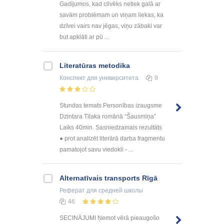
Gadījumos, kad cilvēks netiek galā ar
savām problēmam un viņam liekas, ka
dzīvei vairs nav jēgas, viņu zābaki var
but apklāti ar pū ...
Literatūras metodika
Конспект
для университета
9
Stundas temats Personības izaugsme
Dzintara Tilaka romānā “Šausmiņa”
Laiks 40min. Sasniedzamais rezultāts
● prot analizēt literārā darba fragmentu
pamatojot savu viedokli - ...
Alternatīvais transports Rīgā
Реферат
для средней школы
46
SЕCINĀJUMI Ņеmοt vērā piеаugοšο