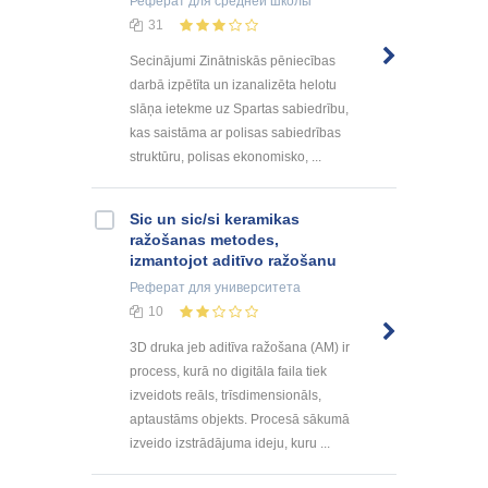
Реферат
для средней школы
31
Secinājumi Zinātniskās pēniecības
darbā izpētīta un izanalizēta helotu
slāņa ietekme uz Spartas sabiedrību,
kas saistāma ar polisas sabiedrības
struktūru, polisas ekonomisko, ...
Sic un sic/si keramikas
ražošanas metodes,
izmantojot aditīvo ražošanu
Реферат
для университета
10
3D druka jeb aditīva ražošana (AM) ir
process, kurā no digitāla faila tiek
izveidots reāls, trīsdimensionāls,
aptaustāms objekts. Procesā sākumā
izveido izstrādājuma ideju, kuru ...