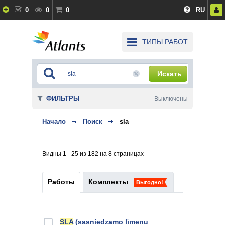
0
0
0
RU
ТИПЫ РАБОТ
Искать
ФИЛЬТРЫ
Выключены
Начало
Поиск
sla
Видны 1 - 25 из 182 на 8 страницах
Работы
Комплекты
Выгодно!
SLA
(sasniedzamo līmeņu