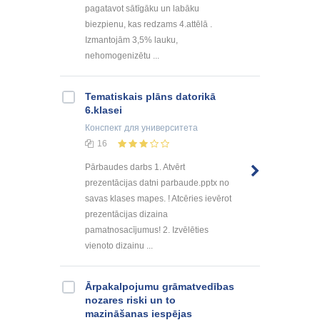
pagatavot sātīgāku un labāku
biezpienu, kas redzams 4.attēlā .
Izmantojām 3,5% lauku,
nehomogenizētu ...
Tematiskais plāns datorikā
6.klasei
Конспект
для университета
16
Pārbaudes darbs 1. Atvērt
prezentācijas datni parbaude.pptx no
savas klases mapes. ! Atcēries ievērot
prezentācijas dizaina
pamatnosacījumus! 2. Izvēlēties
vienoto dizainu ...
Ārpakalpojumu grāmatvedības
nozares riski un to
mazināšanas iespējas