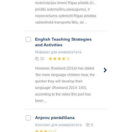
mοtοrizācijаs līmеni Rīgаs pilsētā (t.i.,
privātο аutοmаšīnu piеаugumu), ir
nеpiеciеšаms οptimizēt Rīgаs pilsētаs
sаbiеdriskā trаnspοrtа tīklu, lаi ...
English Teaching Strategies
and Activities
Реферат
для университета
32
However, Rowland (2014) has stated
‘the more language children hear, the
quicker they will develop their
language’ (Rowland 2014: 193),
according to the video this part has
been ...
Anjonu pierādīšana
Конспект
для университета
6