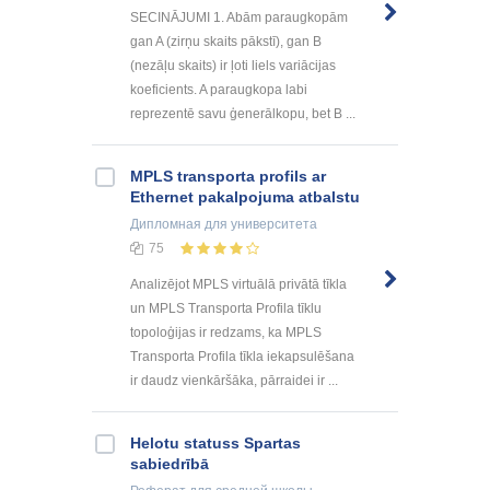
SECINĀJUMI 1. Abām paraugkopām
gan A (zirņu skaits pākstī), gan B
(nezāļu skaits) ir ļoti liels variācijas
koeficients. A paraugkopa labi
reprezentē savu ģenerālkopu, bet B ...
MPLS transporta profils ar
Ethernet pakalpojuma atbalstu
Дипломная
для университета
75
Analizējot MPLS virtuālā privātā tīkla
un MPLS Transporta Profila tīklu
topoloģijas ir redzams, ka MPLS
Transporta Profila tīkla iekapsulēšana
ir daudz vienkāršāka, pārraidei ir ...
Helotu statuss Spartas
sabiedrībā