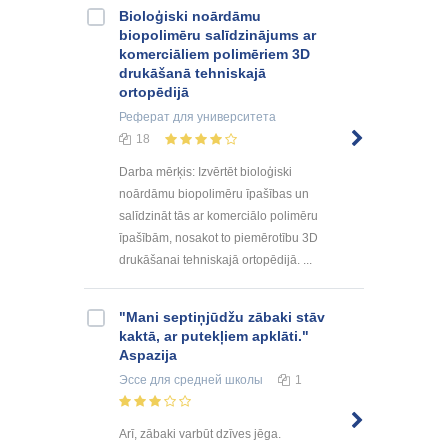
Bioloģiski noārdāmu
biopolimēru salīdzinājums ar
komerciāliem polimēriem 3D
drukāšanā tehniskajā
ortopēdijā
Реферат
для университета
18
Darba mērķis: Izvērtēt bioloģiski
noārdāmu biopolimēru īpašības un
salīdzināt tās ar komerciālo polimēru
īpašībām, nosakot to piemērotību 3D
drukāšanai tehniskajā ortopēdijā. ...
"Mani septiņjūdžu zābaki stāv
kaktā, ar putekļiem apklāti."
Aspazija
Эссе
для средней школы
1
Arī, zābaki varbūt dzīves jēga.