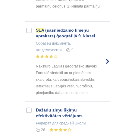
pārmaiņu cēloņus; 2) klimata pārmaiņu
...
SLA
(sasniedzamo līmeņu
apraksts) ģeogrāfijā 9. klasei
Образец документа
,
академическая
9
Raksturo Latvijas ģeogrāfisko stāvokli.
Formulē viedokli un ar piemēriem
skaidrotu, kā ģeogrāfiskais stāvoklis
ietekmējis Latvijas vēsturi, drošību,
pieejamību dabas resursiem un ...
Dažādu zirņu šķirņu
efektivitātes vērtējums
Реферат
для средней школы
26