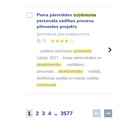
Piena pārstrādes
uzņēmuma
personāla vadības procesu
pilnveides projekts
Дипломная
для университета
75
... pārtikas ražošanas
uzņēmums
Latvijā. 2017 ... biroja administratori un
struktūrvienību
vadītājiem,
personāla ...
struktūrvienību
vadītāji,
distribūciju vadītāji un nodaļu vadītāji.
Uzņēmumā
...
1
2
3
4
..
3577