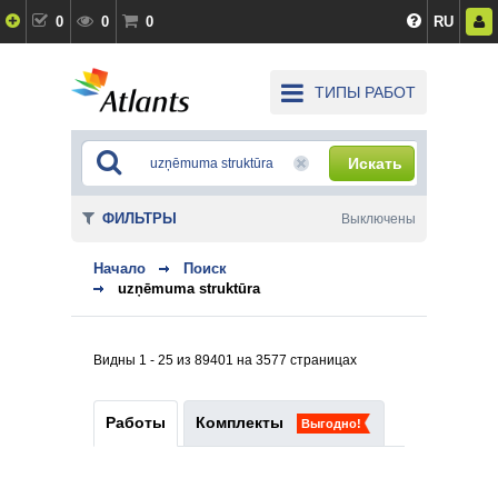
0
0
0
RU
ТИПЫ РАБОТ
Искать
ФИЛЬТРЫ
Выключены
Начало
Поиск
uzņēmuma struktūra
Видны 1 - 25 из 89401 на 3577 страницах
Работы
Комплекты
Выгодно!