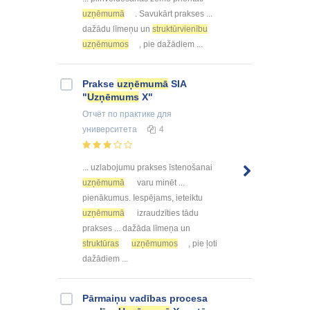
uzņēmumā
. Savukārt prakses ...
dažādu līmeņu un
struktūrvienību
uzņēmumos
, pie dažādiem ...
Prakse
uzņēmumā
SIA
"
Uzņēmums
X"
Отчёт по практике
для
университета
4
... uzlabojumu prakses īstenošanai
uzņēmumā
varu minēt ...
pienākumus. Iespējams, ieteiktu
uzņēmumā
izraudzīties tādu
prakses ... dažāda līmeņa un
struktūras
uzņēmumos
, pie ļoti
dažādiem ...
Pārmaiņu vadības procesa