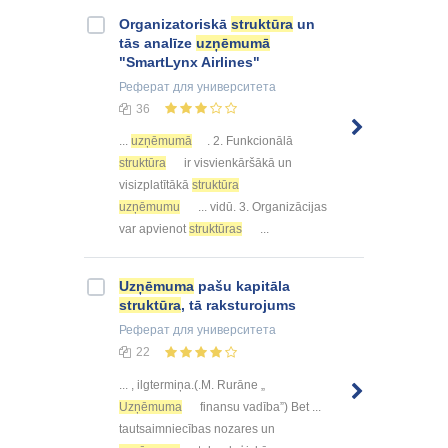
Organizatoriskā
struktūra
un
tās analīze
uzņēmumā
"SmartLynx Airlines"
Реферат
для университета
36
...
uzņēmumā
. 2. Funkcionālā
struktūra
ir visvienkāršākā un
visizplatītākā
struktūra
uzņēmumu
... vidū. 3. Organizācijas
var apvienot
struktūras
...
Uzņēmuma
pašu kapitāla
struktūra
, tā raksturojums
Реферат
для университета
22
... , ilgtermiņa.(.M. Rurāne „
Uzņēmuma
finansu vadība”) Bet ...
tautsaimniecības nozares un