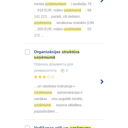
meitas
uzņēmumiem
) sastādīja 79
... 916 EUR, mātes
uzņēmumā
- 68
141 223 ... parādi, citi debitori,
uzņēmuma
ienākuma nodoklis (UIN
... 000 EUR, mātes
uzņēmumā
- 55
172 ...
Organizācijas
struktūra
uzņēmumā
Образец документа
для
университета
3
... un rakstiska instrukcija •
Uzņēmuma
administrācijai ir
vairākas ... visu augstāk minēto,
uzņēmums
turpina attīstīties,
paplašināties ...
Vadīšanas stili un
uzņēmuma