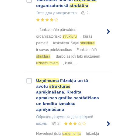
organizatoriskā
struktūra
Эссе
для университета
2
... funkcionālo pārvaldes
organizatorisko
struktūru
, kuras
pamatā ... ieskatiem. Šajai
struktūrai
ir savas priekšrocības ... Funkcionālā
struktūra
darbojas ļoti labi mazajiem
uzņēmumiem
, kurā ...
Uzņēmuma
līdzekļu un tā
avotu
struktūras
aprēķināšana. Kredīta
apmaksas grafika sastādīšana
un kredītu izmaksu
aprēķināšana
Образец документа
для средней
школы
2
Novērtējot dotā
uzņēmuma
līdzekļu