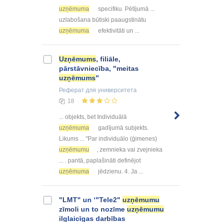
uzņēmuma
specifiku. Pētījumā ...
uzlabošana būtiski paaugstinātu
uzņēmuma
efektivitāti un ...
Uzņēmums
, filiāle,
pārstāvniecība, "meitas
uzņēmums
"
Реферат
для университета
18
... objekts, bet Individuālā
uzņēmuma
gadījumā subjekts.
Likums ... "Par individuālo (ģimenes)
uzņēmumu
, zemnieka vai zvejnieka
... . pantā, paplašināti definējot
uzņēmuma
jēdzienu. 4. Ja ...
"LMT" un ‘"Tele2"
uzņēmumu
zīmoli un to nozīme
uzņēmumu
ilglaicīgas darbības