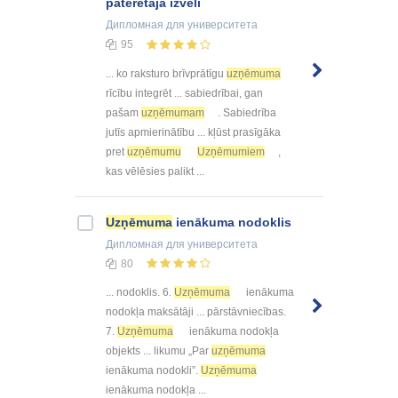
patērētāja izvēli
Дипломная
для университета
95
... ko raksturo brīvprātīgu
uzņēmuma
rīcību integrēt ... sabiedrībai, gan
pašam
uzņēmumam
. Sabiedrība
jutīs apmierinātību ... kļūst prasīgāka
pret
uzņēmumu
Uzņēmumiem
,
kas vēlēsies palikt ...
Uzņēmuma
ienākuma nodoklis
Дипломная
для университета
80
... nodoklis. 6.
Uzņēmuma
ienākuma
nodokļa maksātāji ... pārstāvniecības.
7.
Uzņēmuma
ienākuma nodokļa
objekts ... likumu „Par
uzņēmuma
ienākuma nodokli”.
Uzņēmuma
ienākuma nodokļa ...