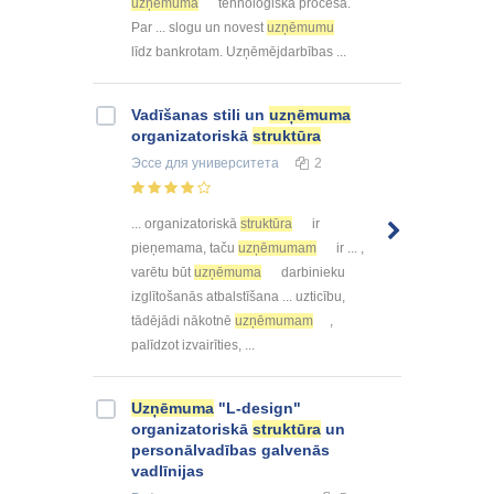
uzņēmuma
tehnoloģiskā procesa.
Par ... slogu un novest
uzņēmumu
līdz bankrotam. Uzņēmējdarbības ...
Vadīšanas stili un
uzņēmuma
organizatoriskā
struktūra
Эссе
для университета
2
... organizatoriskā
struktūra
ir
pieņemama, taču
uzņēmumam
ir ... ,
varētu būt
uzņēmuma
darbinieku
izglītošanās atbalstīšana ... uzticību,
tādējādi nākotnē
uzņēmumam
,
palīdzot izvairīties, ...
Uzņēmuma
"L-design"
organizatoriskā
struktūra
un
personālvadības galvenās
vadlīnijas