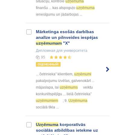
situāciju, kontrolē
uzņēmuma
finanšu ... kas atspoguļo
uzņēmuma
ienesīgumu un jādarbojas ...
Mārketinga esošās darbības
analīze un pilnveides iespējas
uzņēmumam
"X"
Дипломная
для университета
95
ОЦЕНЕННЫЙ!
... četrinieka” klientiem,
uzņēmumi
pakalpojumu izvēlas, galvenokārt ...
mājaslapa, lai
uzņēmums
veiktu
konkurētspējīgu ... lielā četrinieka”
uzņēmumiem
; 9.
Uzņēmuma
sociālā tīkla ...
Uzņēmuma
korporatīvās
sociālās atbildības ietekme uz