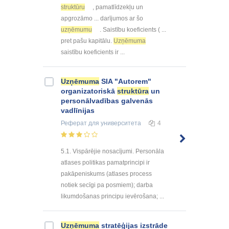
struktūru
, pamatlīdzekļu un
apgrozāmo ... darījumos ar šo
uzņēmumu
. Saistību koeficients ( ...
pret pašu kapitālu.
Uzņēmuma
saistību koeficients ir ...
Uzņēmuma
SIA "Autorem"
organizatoriskā
struktūra
un
personālvadības galvenās
vadlīnijas
Реферат
для университета
4
5.1. Vispārējie nosacījumi. Personāla
atlases politikas pamatprincipi ir
pakāpeniskums (atlases process
notiek secīgi pa posmiem); darba
likumdošanas principu ievērošana; ...
Uzņēmuma
stratēģijas izstrāde