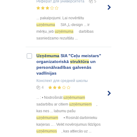
Реферат
для университета
5
... pakalpojumi. Lai novērtētu
uzņēmuma
SIA „L-design ... ir
mērķu, jeb
uzņēmuma
darbības
sasniedzamo rezultātu ...
Uzņēmuma
SIA "Ceļu meistars"
organizatoriskā
struktūra
un
personālvadības galvenās
vadlīnijas
Конспект
для средней школы
4
... : • Nodrošināt
uzņēmumam
sadarbību ar citiem
uzņēmumiem
,
kas nes ... labumu pašu
uzņēmumam
• Rosināt darbinieku
karjeras ... . Veikt novērojumus līdzīgos
uzņēmumos
, kas attiecās uz ...