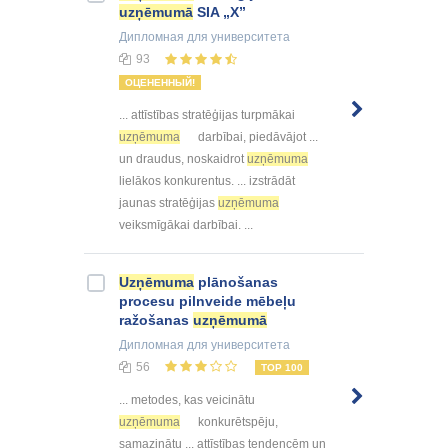
uzņēmumā
SIA „X”
Дипломная
для университета
93
ОЦЕНЕННЫЙ!
... attīstības stratēģijas turpmākai
uzņēmuma
darbībai, piedāvājot ...
un draudus, noskaidrot
uzņēmuma
lielākos konkurentus. ... izstrādāt
jaunas stratēģijas
uzņēmuma
veiksmīgākai darbībai. ...
Uzņēmuma
plānošanas
procesu pilnveide mēbeļu
ražošanas
uzņēmumā
Дипломная
для университета
56
TOP 100
... metodes, kas veicinātu
uzņēmuma
konkurētspēju,
samazinātu ... attīstības tendencēm un