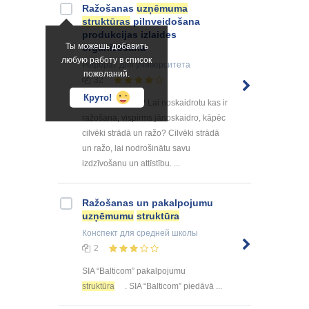
Ražošanas
uzņēmuma
struktūras
pilnveidošana
produkcijas izlaides
Ты можешь добавить
organizēšana
любую работу в список
Реферат
для университета
пожеланий.
32
Круто!
Kas ir ražošana? Lai noskaidrotu kas ir
ražošana, vispirms jānoskaidro, kāpēc
cilvēki strādā un ražo? Cilvēki strādā
un ražo, lai nodrošinātu savu
izdzīvošanu un attīstību. ...
Ražošanas un pakalpojumu
uzņēmumu
struktūra
Конспект
для средней школы
2
SIA “Balticom” pakalpojumu
struktūra
. SIA “Balticom” piedāvā ...