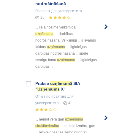
nodrošināšanā
Реферат
для университета
25
... liela nozīme veiksmīgai
uzņēmuma
darbības
nodrošināšanā. Veiksmīgi ... ir svarīgs
faktors
uzņēmuma
ilglaicīgas
darbības nodrošināšanā ... spēlē
svarīgu lomu
uzņēmuma
ilglaicīgas
darbības ...
Prakse
uzņēmumā
SIA
"
Uzņēmums
X"
Отчёт по практике
для
университета
4
... ņemot vērā gan
uzņēmuma
struktūrvienību
nelielo izmēru, gan
... pilnveidošanas zemo prioritāti