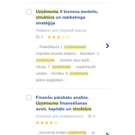
Uzņēmuma
X biznesa modelis,
struktūra
un mārketinga
stratēģija
Реферат
для средней школы
9
... Priekšlikumi 1.
Uzņēmumam
nopietns finanšu kritiens ... klientiem. 3.
Uzņēmums
pielietu savu īpaši ...
Vāciju. 7.
Uzņēmums
nepārtraukti
uzlabo ... drošību. 8.
Uzņēmums
plāno iegādāties ...
Finanšu pārskatu analīze.
Uzņēmuma
finansēšanas
avoti, kapitāls un
struktūra
Конспект
для университета
6
... koncernā (mātes
uzņēmumā
ar