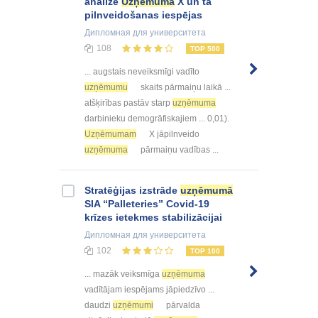
analīze
Uzņēmumā
X un tā
pilnveidošanas iespējas
Дипломная
для университета
108
TOP 500
... augstais neveiksmīgi vadīto
uzņēmumu
skaits pārmaiņu laikā ...
atšķirības pastāv starp
uzņēmuma
darbinieku demogrāfiskajiem ... 0,01).
Uzņēmumam
X jāpilnveido
uzņēmuma
pārmaiņu vadības ...
Stratēģijas izstrāde
uzņēmumā
SIA “Palleteries” Covid-19
krīzes ietekmes stabilizācijai
Дипломная
для университета
102
TOP 100
... mazāk veiksmīga
uzņēmuma
vadītājam iespējams jāpiedzīvo ...
daudzi
uzņēmumi
pārvalda