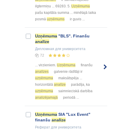
ilgtermiņu ... 69283. 5.
Uzņēmuma
pašu kapitāla summa ... minētajā laika
posmā
uzņēmums
ir guvis ...
Uzņēmuma
"BLS". Finanšu
analīze
Дипломная
для университета
72
... virzieniem.
Uzņēmuma
finanšu
analīzes
galvenie rādītāji ir
uzņēmuma
maksātspēja ...
horizontālā
analīze
parādīja, ka
uzņēmuma
saimnieciskā darbība
analizējamajā
periodā ...
Uzņēmuma
SIA "Lux Event"
finanšu
analīze
Реферат
для университета