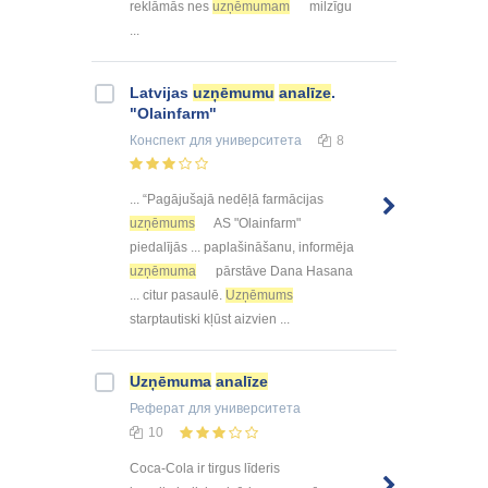
reklāmās nes
uzņēmumam
milzīgu
...
Latvijas
uzņēmumu
analīze
.
"Olainfarm"
Конспект
для университета
8
... “Pagājušajā nedēļā farmācijas
uzņēmums
AS "Olainfarm"
piedalījās ... paplašināšanu, informēja
uzņēmuma
pārstāve Dana Hasana
... citur pasaulē.
Uzņēmums
starptautiski kļūst aizvien ...
Uzņēmuma
analīze
Реферат
для университета
10
Coca-Cola ir tirgus līderis