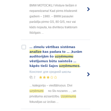
BMW MOTOCIKLI Vēsture tiešām ir
neparedzama! Kad pirms trīsdesmit
gadiem – 1980. – BMW pasaulei
parādīja pirmo GS, 80 G/S, nez vai
kāds nojauta, ka divriteņu traktoram
līdzīgais ...
... zīmolu vērtības sistēmas
analīze
-kas padara to ... ,kurām
auditorijām šo
uzņēmumu
vēstījumus būtu saistošs ...
kāpēc tieši šajos
uzņēmumos
.
Конспект
для средней школы
2
... kategoriju – viedtālruņus. Divi
uzņēmumi
no šīs nozares ... , un
privātuma aizsardzību.
Uzņēmums
fokusējas uz izcilas ...