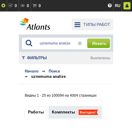
0
0
0
RU
ТИПЫ РАБОТ
Искать
ФИЛЬТРЫ
Выключены
Начало
Поиск
uznemuma analize
Видны 1 - 25 из 100094 на 4004 страницах
Работы
Комплекты
Выгодно!