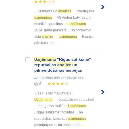
... uzskaites un
analīzes
izvērtējums
uzņēmumā
AS Amber Latvijas ... )
noteiktās prasības un
uzņēmuma
2024. gada pārskata ... un normatīvo
aktu
analīze
,
uzņēmuma
finanšu
pārskatu datu ...
Uzņēmuma
"Rīgas satiksme"
reputācijas
analīze
un
pilnveidošanas iespējas
Дипломная
для университета
61
... šādus secinājumus: 1.
Uzņēmuma
reputāciju veido dažādi
... ir negatīvs rādītājs.
Uzņēmums
„Rīgas satiksme” nokrities ... no
reputācijas, izmantos
uzņēmuma
pakalpojumus, lai apmierinātu ...