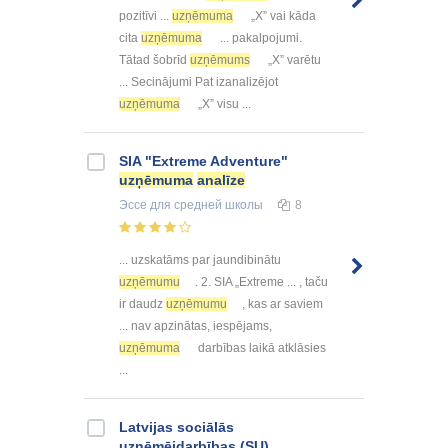
pozitīvi ...
uzņēmuma
„X” vai kāda
cita
uzņēmuma
... pakalpojumi.
Tātad šobrīd
uzņēmums
„X” varētu
... Secinājumi Pat izanalizējot
uzņēmuma
„X” visu ...
SIA "Extreme Adventure"
uzņēmuma
analīze
Эссе
для средней школы
8
... uzskatāms par jaundibinātu
uzņēmumu
. 2. SIA „Extreme ... , taču
ir daudz
uzņēmumu
, kas ar saviem
... nav apzinātas, iespējams,
uzņēmuma
darbības laikā atklāsies
...
Latvijas sociālās
uzņēmējdarbības (SU)