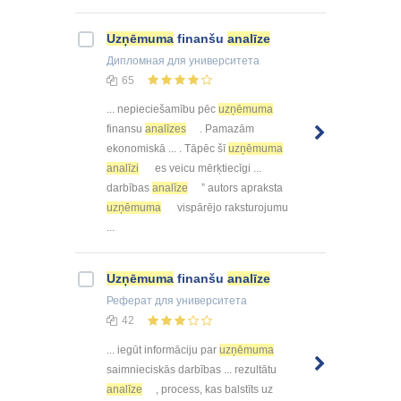
Uzņēmuma
finanšu
analīze
Дипломная
для университета
65
... nepieciešamību pēc
uzņēmuma
finansu
analīzes
. Pamazām
ekonomiskā ... . Tāpēc šī
uzņēmuma
analīzi
es veicu mērķtiecīgi ...
darbības
analīze
” autors apraksta
uzņēmuma
vispārējo raksturojumu
...
Uzņēmuma
finanšu
analīze
Реферат
для университета
42
... iegūt informāciju par
uzņēmuma
saimnieciskās darbības ... rezultātu
analīze
, process, kas balstīts uz