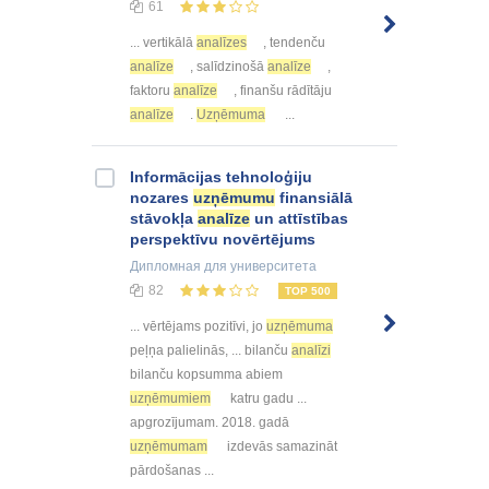
61
... vertikālā
analīzes
, tendenču
analīze
, salīdzinošā
analīze
,
faktoru
analīze
, finanšu rādītāju
analīze
.
Uzņēmuma
...
Informācijas tehnoloģiju
nozares
uzņēmumu
finansiālā
stāvokļa
analīze
un attīstības
perspektīvu novērtējums
Дипломная
для университета
82
TOP 500
... vērtējams pozitīvi, jo
uzņēmuma
peļņa palielinās, ... bilanču
analīzi
bilanču kopsumma abiem
uzņēmumiem
katru gadu ...
apgrozījumam. 2018. gadā
uzņēmumam
izdevās samazināt
pārdošanas ...