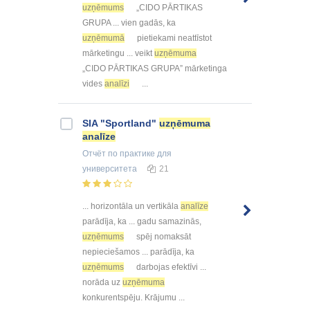
uzņēmums
„CIDO PĀRTIKAS
GRUPA ... vien gadās, ka
uzņēmumā
pietiekami neattīstot
mārketingu ... veikt
uzņēmuma
„CIDO PĀRTIKAS GRUPA” mārketinga
vides
analīzi
...
SIA "Sportland"
uzņēmuma
analīze
Отчёт по практике
для
университета
21
... horizontāla un vertikāla
analīze
parādīja, ka ... gadu samazinās,
uzņēmums
spēj nomaksāt
nepieciešamos ... parādīja, ka
uzņēmums
darbojas efektīvi ...
norāda uz
uzņēmuma
konkurentspēju. Krājumu ...