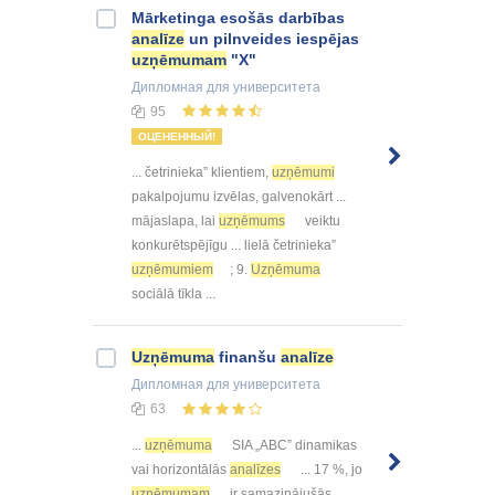
Mārketinga esošās darbības
analīze
un pilnveides iespējas
uzņēmumam
"X"
Дипломная
для университета
95
ОЦЕНЕННЫЙ!
... četrinieka” klientiem,
uzņēmumi
pakalpojumu izvēlas, galvenokārt ...
mājaslapa, lai
uzņēmums
veiktu
konkurētspējīgu ... lielā četrinieka”
uzņēmumiem
; 9.
Uzņēmuma
sociālā tīkla ...
Uzņēmuma
finanšu
analīze
Дипломная
для университета
63
...
uzņēmuma
SIA „ABC” dinamikas
vai horizontālās
analīzes
... 17 %, jo
uzņēmumam
ir samazinājušās