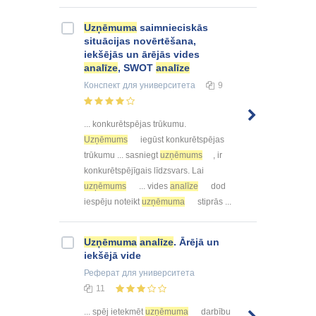
Uzņēmuma
saimnieciskās
situācijas novērtēšana,
iekšējās un ārējās vides
analīze
, SWOT
analīze
Конспект
для университета
9
... konkurētspējas trūkumu.
Uzņēmums
iegūst konkurētspējas
trūkumu ... sasniegt
uzņēmums
, ir
konkurētspējīgais līdzsvars. Lai
uzņēmums
... vides
analīze
dod
iespēju noteikt
uzņēmuma
stiprās ...
Uzņēmuma
analīze
. Ārējā un
iekšējā vide
Реферат
для университета
11
... spēj ietekmēt
uzņēmuma
darbību