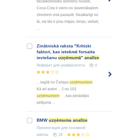
bezalkoholisko dzērienu nozarē,
Coca-Cola ir viens no slavenākajiem
zīmoliem visā pasaulē. Neatkarīgi no
tā, vai tās ir jūsu mājas, birojs, veikali,
...
Zinātniskā raksta "Kritiski
faktori, kas ietekmē forsaita
ieviešanu
uzņēmumā
"
analīze
Реферат
для университета
4
... iegūti no Čehijas
uzņēmumiem
.
Kā arī autori ... 2 no 103
uzņēmumiem
, kas piedalījās
pētījumā ...
BMW
uzņēmuma
analīze
Презентация
для основной
школы
18