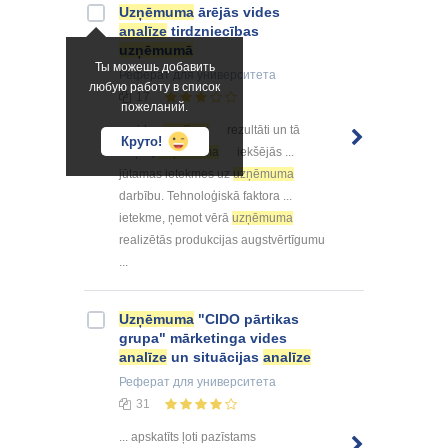
Uzņēmuma
ārējās vides
analīze
tirdzniecības
uzņēmumā
Ты можешь добавить
Реферат
для университета
любую работу в список
17
пожеланий.
... vides
analīzes
rezultāti un tā
Круто!
iekļauj
uzņēmuma
iekšējās ...
jūtamas ietekmes uz
uzņēmuma
darbību. Tehnoloģiskā faktora ...
ietekme, ņemot vērā
uzņēmuma
realizētās produkcijas augstvērtīgumu
...
Uzņēmuma
"CIDO pārtikas
grupa" mārketinga vides
analīze
un situācijas
analīze
Реферат
для университета
31
... apskatīts ļoti pazīstams