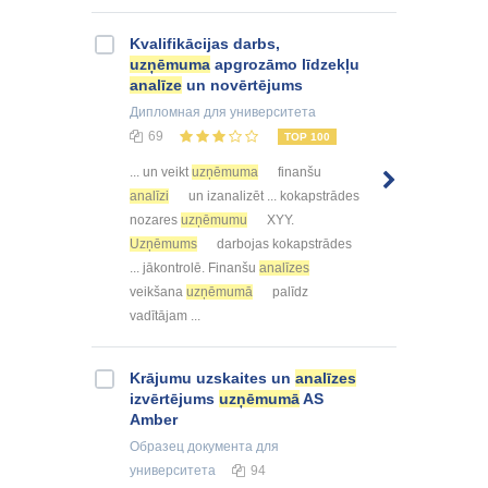
Kvalifikācijas darbs,
uzņēmuma
apgrozāmo līdzekļu
analīze
un novērtējums
Дипломная
для университета
69
TOP 100
... un veikt
uzņēmuma
finanšu
analīzi
un izanalizēt ... kokapstrādes
nozares
uzņēmumu
XYY.
Uzņēmums
darbojas kokapstrādes
... jākontrolē. Finanšu
analīzes
veikšana
uzņēmumā
palīdz
vadītājam ...
Krājumu uzskaites un
analīzes
izvērtējums
uzņēmumā
AS
Amber
Образец документа
для
университета
94