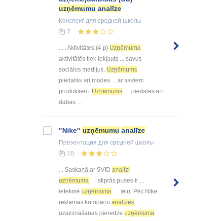
uzņēmumu
analīze
Конспект
для средней школы
7
... . Aktivitātes (4 p)
Uzņēmuma
aktivitātēs tiek iekļauts ... savus
sociālos medijus.
Uzņēmums
piedalās arī modes ... ar saviem
produktiem.
Uzņēmums
piedalās arī
dabas ...
"Nike"
uzņēmumu
analīze
Презентация
для средней школы
10
... Saskaņā ar SVID
analīzi
uzņēmuma
stiprās puses ir ...
ietekmē
uzņēmuma
tēlu. Pēc Nike
reklāmas kampaņu
analīzes
...
uzaicināšanas pieredze
uzņēmuma