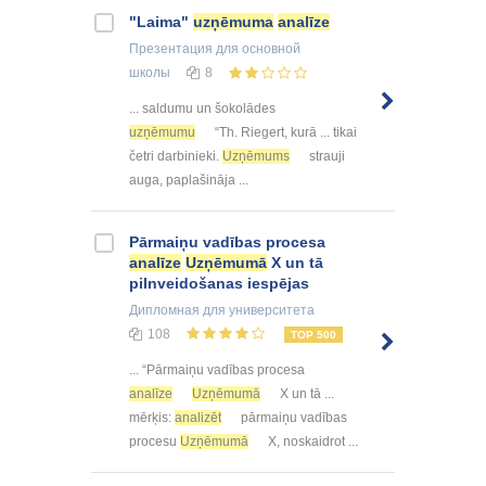
"Laima"
uzņēmuma
analīze
Презентация
для основной
школы
8
... saldumu un šokolādes
uzņēmumu
“Th. Riegert, kurā ... tikai
četri darbinieki.
Uzņēmums
strauji
auga, paplašināja ...
Pārmaiņu vadības procesa
analīze
Uzņēmumā
X un tā
pilnveidošanas iespējas
Дипломная
для университета
108
TOP 500
... “Pārmaiņu vadības procesa
analīze
Uzņēmumā
X un tā ...
mērķis:
analizēt
pārmaiņu vadības
procesu
Uzņēmumā
X, noskaidrot ...