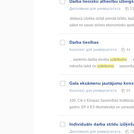
Darba tiesisko attiecību izbeig
Дипломная
для университета
5
Jebkura cilvēka dzīvē pienāk brīdis, ka
sākot no savas dzīves ekonomisko apstāk
Darba tiesības
Конспект
для университета
44
... saņēmis darba devēja
uzteikumu
;
mēneša laikā no
uzteikuma
saņemšana
Gala eksāmenu jautājumu kons
Конспект
для университета
94
100. Cik ir Eiropas Savienības Institūcij
gados. EP ir ES likumdevējs un uzraudzība
Individuālo darba strīdu izšķir
Дипломная
для университета
7