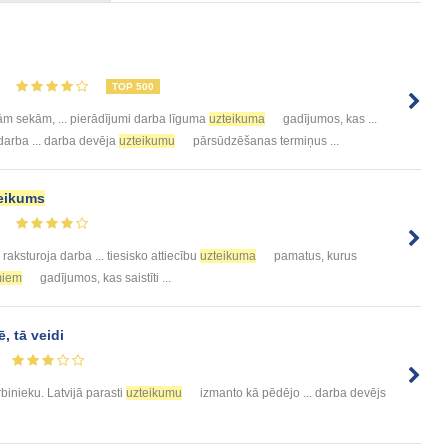
1
TOP 500
ām sekām, ... pierādījumi darba līguma
uzteikuma
gadījumos, kas ...
 darba ... darba devēja
uzteikumu
pārsūdzēšanas termiņus ...
eikums
3
 raksturoja darba ... tiesisko attiecību
uzteikuma
pamatus, kurus
miem
gadījumos, kas saistīti ...
, tā veidi
binieku. Latvijā parasti
uzteikumu
izmanto kā pēdējo ... darba devējs