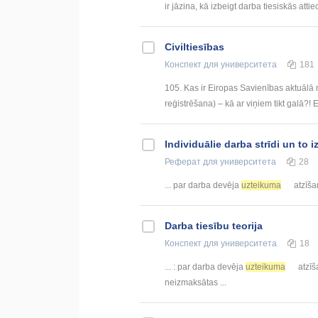
ir jāzina, kā izbeigt darba tiesiskās attiec
Civiltiesības
Конспект
для университета
181
105. Kas ir Eiropas Savienības aktuālā
reģistrēšana) – kā ar viņiem tikt galā?! 
Individuālie darba strīdi un to 
Реферат
для университета
28
... par darba devēja
uzteikuma
atzīša
Darba tiesību teorija
Конспект
для университета
18
... : par darba devēja
uzteikuma
atzīš
neizmaksātas ...