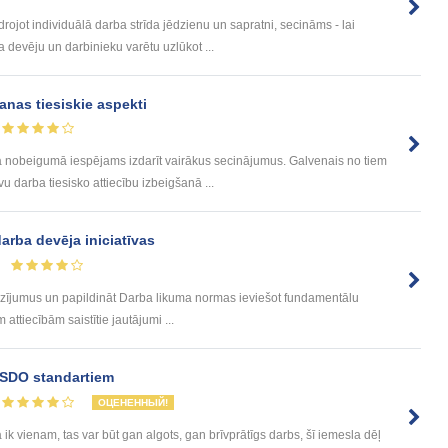
ot individuālā darba strīda jēdzienu un sapratni, secināms - lai
devēju un darbinieku varētu uzlūkot ...
anas tiesiskie aspekti
beigumā iespējams izdarīt vairākus secinājumus. Galvenais no tiem
u darba tiesisko attiecību izbeigšanā ...
arba devēja iniciatīvas
ījumus un papildināt Darba likuma normas ieviešot fundamentālu
attiecībām saistītie jautājumi ...
 SDO standartiem
ОЦЕНЕННЫЙ!
k vienam, tas var būt gan algots, gan brīvprātīgs darbs, šī iemesla dēļ