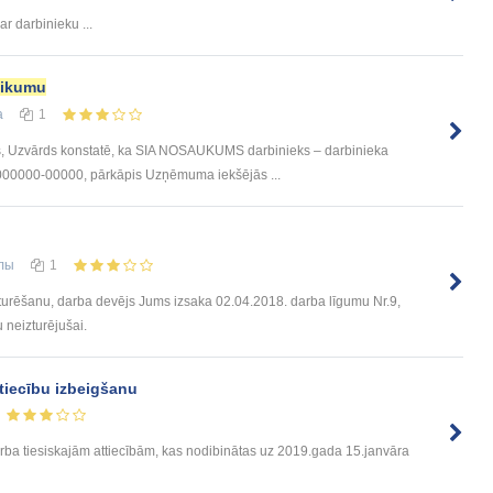
ar darbinieku ...
eikumu
а
1
 Uzvārds konstatē, ka SIA NOSAUKUMS darbinieks – darbinieka
000000-00000, pārkāpis Uzņēmuma iekšējās ...
лы
1
turēšanu, darba devējs Jums izsaka 02.04.2018. darba līgumu Nr.9,
 neizturējušai.
ttiecību izbeigšanu
arba tiesiskajām attiecībām, kas nodibinātas uz 2019.gada 15.janvāra