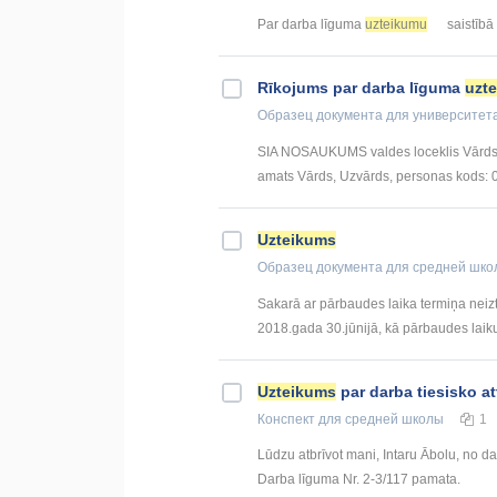
Par darba līguma
uzteikumu
saistībā 
Rīkojums par darba līguma
uzt
Образец документа
для университет
SIA NOSAUKUMS valdes loceklis Vārds,
amats Vārds, Uzvārds, personas kods: 
Uzteikums
Образец документа
для средней шко
Sakarā ar pārbaudes laika termiņa neiz
2018.gada 30.jūnijā, kā pārbaudes laiku
Uzteikums
par darba tiesisko a
Конспект
для средней школы
1
Lūdzu atbrīvot mani, Intaru Ābolu, no d
Darba līguma Nr. 2-3/117 pamata.