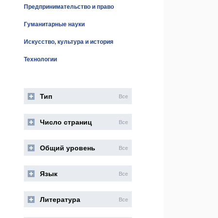
Предпринимательство и право
Гуманитарные науки
Искусство, культура и история
Технологии
Тип
Все
Число страниц
Все
Общий уровень
Все
Язык
Все
Литература
Все