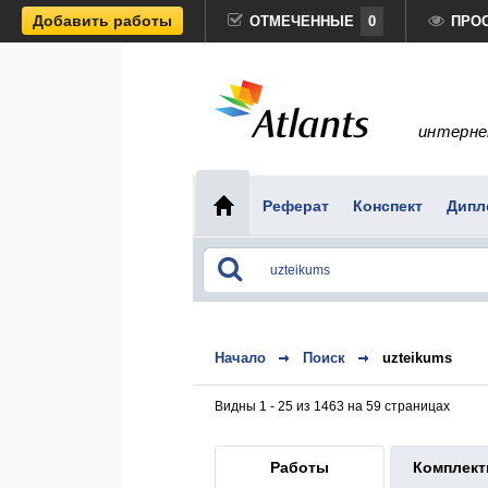
Добавить работы
ОТМЕЧЕННЫЕ
0
ПРО
интерне
Реферат
Конспект
Дипл
Начало
Поиск
uzteikums
Видны 1 - 25 из 1463 на 59 страницах
Работы
Комплек