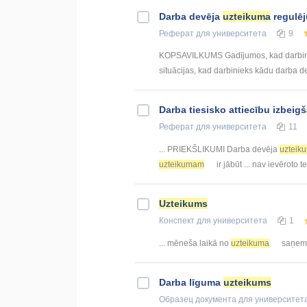
Darba devēja
uzteikuma
regulē
Реферат
для университета
9
KOPSAVILKUMS Gadījumos, kad darbinieka
situācijas, kad darbinieks kādu darba dev
Darba tiesisko attiecību izbeig
Реферат
для университета
11
... PRIEKŠLIKUMI Darba devēja
uzteik
uzteikumam
ir jābūt ... nav ievēroto t
Uzteikums
Конспект
для университета
1
... mēneša laikā no
uzteikuma
saņemš
Darba līguma
uzteikums
Образец документа
для университет