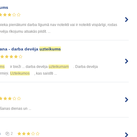
jums
 pienākumi darba līgumā nav noteikti vai ir noteikti vispārīgi, rodas
ēja rīkojumu atsakās pildīt. ...
šana - darba devēja
uzteikums
ums
ir bieži ... darba devēja
uzteikumam
. Darba devēja
ermiņi.
Uzteikumos
, kas saistīti ...
anas dienas un ...
а
2