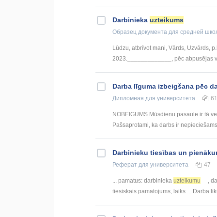
Darbinieka
uzteikums
Образец документа
для средней шко
Lūdzu, atbrīvot mani, Vārds, Uzvārds, p
2023._____________, pēc abpusējas v
Darba līguma izbeigšana pēc dar
Дипломная
для университета
6
NOBEIGUMS Mūsdienu pasaule ir tā veido
Pašsaprotami, ka darbs ir nepieciešams, 
Darbinieku tiesības un pienākum
Реферат
для университета
47
... pamatus: darbinieka
uzteikumu
, d
tiesiskais pamatojums, laiks ... Darba 