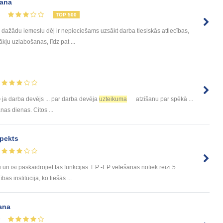
šana
3
TOP 500
d dažādu iemeslu dēļ ir nepieciešams uzsākt darba tiesiskās attiecības,
ļu uzlabošanas, līdz pat ...
 • ja darba devējs ... par darba devēja
uzteikuma
atzīšanu par spēkā ...
s dienas. Citos ...
pekts
u un īsi paskaidrojiet tās funkcijas. EP -EP vēlēšanas notiek reizi 5
s institūcija, ko tiešās ...
šana
9