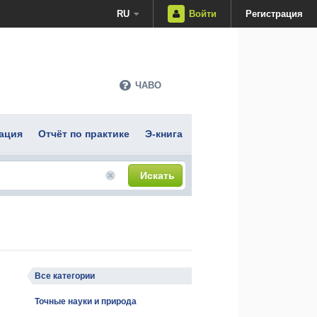
RU
Войти
Регистрация
ЧАВО
ация
Отчёт по практике
Э-книга
Искать
Все категории
Точные науки и природа