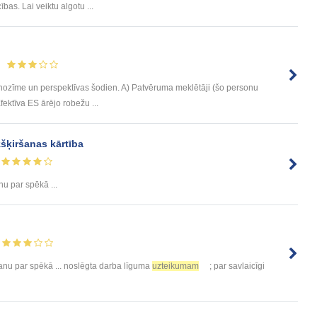
ības. Lai veiktu algotu ...
 nozīme un perspektīvas šodien. A) Patvēruma meklētāji (šo personu
Efektīva ES ārējo robežu ...
izšķiršanas kārtība
nu par spēkā ...
anu par spēkā ... noslēgta darba līguma
uzteikumam
; par savlaicīgi