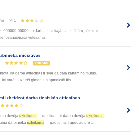
лы
1
.k. 000000-00000 no darba tiesiskajām attiecībām, sākot ar
ienošanās/paša vēlēšanās.
binieka iniciatīvas
1
TOP 500
ta, ka darba attiecības ir svarīga daļa katram no mums.
lai varētu uzturēt ģimeni un apmaksāt tās ...
i izbeidzot darba tiesiskās attiecības
arba devēja
uzteikumu
un citus ... ir darba devēja
uzteikuma
likumā darbinieka
uzteikuma
gadījumā. Tāpēc autore ...