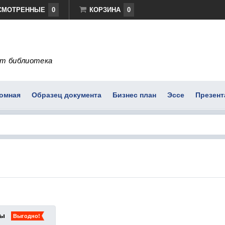
СМОТРЕННЫЕ
0
КОРЗИНА
0
т библиотека
омная
Образец документа
Бизнес план
Эссе
Презент
ты
Выгодно!