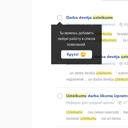
Darba devēja
uzteikums
Дипломная
для университета
6
Ты можешь добавить
... un darba devēja
uzteikuma
tiesisk
любую работу в список
atbilst darba līguma
uzteikumam
. Ja
пожеланий.
Круто!
Darbinieka un darba devēja
uzt
Дипломная
для университета
6
... un darba devēja
uzteikums
” autore
reglamentē ... un darba devēja
uzteiku
Uzteikums
darba likuma izpratnē
Реферат
для средней школы
17
Uzteikums
nav nekas neierasts ... dar
iesniedz
uzteikumu
vai arī darba ...