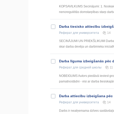
KOPSAVILKUMS Secinājumi: 1. Noskaidroj
nenoregulētās domstarpības starp darba 
Darba tiesisko attiecību izbeigš
Реферат
для университета
14
SECINĀJUMI UN PRIEKŠLIKUMI Darba no
skar darba devēja un darbinieka iniciatīv
Darba līguma izbeigšanās pēc d
Реферат
для средней школы
11
NOBEIGUMS Autors piedāvā ieviest groz
pamatnostādni - visi ar darba tiesiskajām 
Darba attiecību izbeigšana pēc
Реферат
для университета
14
Darbs ir neatņemama dzīves sastāvdaļa i