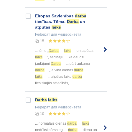
Eiropas Savienības
darba
tiesības. Tēma:
Darba
un
atpūtas
laiks
Реферат
для университета
15
... tēmu „
Darba
laiks
un atpūtas
laiks
”, secināju, ... ka daudzi
jautājumi
Darba
... pārtraukumu
darbā
, ja viņa dienas
darba
laiks
... atpūtas laiku
darba
tiesiskajās attiecībās, ...
Darba
laiks
Реферат
для университета
10
... normālais dienas
darba
laiks
nedrīkst pārsniegt ...
darba
dienu un