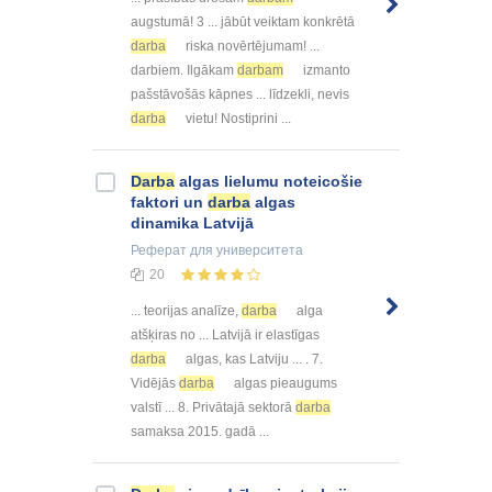
augstumā! 3 ... jābūt veiktam konkrētā
darba
riska novērtējumam! ...
darbiem. Ilgākam
darbam
izmanto
pašstāvošās kāpnes ... līdzekli, nevis
darba
vietu! Nostiprini ...
Darba
algas lielumu noteicošie
faktori un
darba
algas
dinamika Latvijā
Реферат
для университета
20
... teorijas analīze,
darba
alga
atšķiras no ... Latvijā ir elastīgas
darba
algas, kas Latviju ... . 7.
Vidējās
darba
algas pieaugums
valstī ... 8. Privātajā sektorā
darba
samaksa 2015. gadā ...