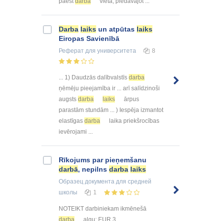
paēst
darba
vietā, piedāvājot ...
Darba
laiks
un atpūtas
laiks
Eiropas Savienībā
Реферат
для университета
8
... 1) Daudzās dalībvalstīs
darba
ņēmēju pieejamība ir ... arī salīdzinoši
augsts
darba
laiks
ārpus
parastām stundām ... ) Iespēja izmantot
elastīgas
darba
laika priekšrocības
ievērojami ...
Rīkojums par pieņemšanu
darbā
, nepilns
darba
laiks
Образец документа
для средней
школы
1
NOTEIKT darbiniekam ikmēnešā
darba
algu: EUR 3, ...