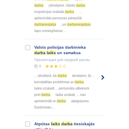
darba
ņēmējiem. Valsts
darba
inspekcijas ieskatā
darba
...
apliecināta personas pārejošā
darbanespēja
, un
darbanespējas
lapu izsniegšanas ...
Valsts policijas darbinieka
darba
laiks
un samaksa
Презентация
для средней школы
8
... struktūrā, kā
darba
devējiem, tā ...
konstatētas problēmas ar
darba
laika uzskaiti ... personāla attieksmi
pret
darba
laika uzskati, ... nav
apmierināti ar
darba
atalgojumu.
Darbinieku ...
Atpūtas
laiks
darba
tiesiskajās