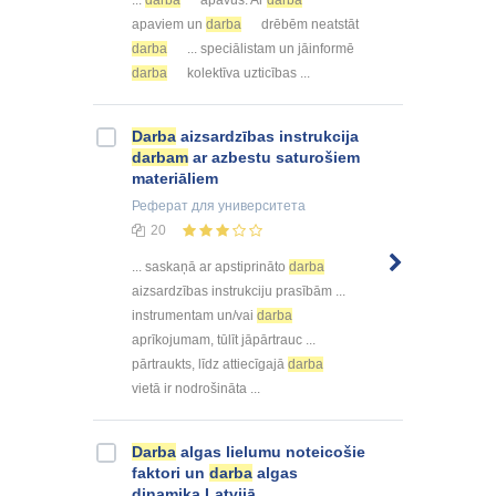
...
darba
apavus. Ar
darba
apaviem un
darba
drēbēm neatstāt
darba
... speciālistam un jāinformē
darba
kolektīva uzticības ...
Darba
aizsardzības instrukcija
darbam
ar azbestu saturošiem
materiāliem
Реферат
для университета
20
... saskaņā ar apstiprināto
darba
aizsardzības instrukciju prasībām ...
instrumentam un/vai
darba
aprīkojumam, tūlīt jāpārtrauc ...
pārtraukts, līdz attiecīgajā
darba
vietā ir nodrošināta ...
Darba
algas lielumu noteicošie
faktori un
darba
algas
dinamika Latvijā