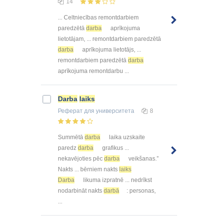
14
... Celtniecības remontdarbiem
paredzētā
darba
aprīkojuma
lietotājam, ... remontdarbiem paredzētā
darba
aprīkojuma lietotājs, ...
remontdarbiem paredzētā
darba
aprīkojuma remontdarbu ...
Darba
laiks
Реферат
для университета
8
Summētā
darba
laika uzskaite
paredz
darba
grafikus ...
nekavējoties pēc
darba
veikšanas.”
Nakts ... bērniem nakts
laiks
Darba
likuma izpratnē ... nedrīkst
nodarbināt nakts
darbā
: personas,
...