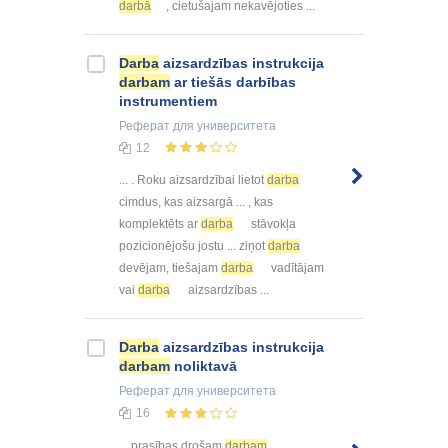
darbā
, cietušajam nekavējoties ...
Darba
aizsardzības instrukcija
darbam
ar tiešās darbības
instrumentiem
Реферат
для университета
12
... . Roku aizsardzībai lietot
darba
cimdus, kas aizsargā ... , kas
komplektēts ar
darba
stāvokļa
pozicionējošu jostu ... ziņot
darba
devējam, tiešajam
darba
vadītājam
vai
darba
aizsardzības ...
Darba
aizsardzības instrukcija
darbam
noliktavā
Реферат
для университета
16
... prasības drošam
darbam