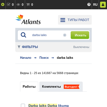
0
0
0
RU
ТИПЫ РАБОТ
Искать
ФИЛЬТРЫ
Выключены
Начало
Поиск
darba laiks
Видны 1 - 25 из 141687 на 5668 страницах
Работы
Комплекты
Выгодно!
Darba
laiks
Darba
likuma