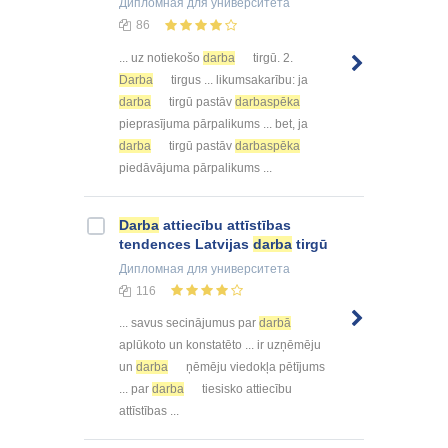
Дипломная
для университета
86
... uz notiekošo
darba
tirgū. 2.
Darba
tirgus ... likumsakarību: ja
darba
tirgū pastāv
darbaspēka
pieprasījuma pārpalikums ... bet, ja
darba
tirgū pastāv
darbaspēka
piedāvājuma pārpalikums ...
Darba
attiecību attīstības
tendences Latvijas
darba
tirgū
Дипломная
для университета
116
... savus secinājumus par
darbā
aplūkoto un konstatēto ... ir uzņēmēju
un
darba
ņēmēju viedokļa pētījums
... par
darba
tiesisko attiecību
attīstības ...