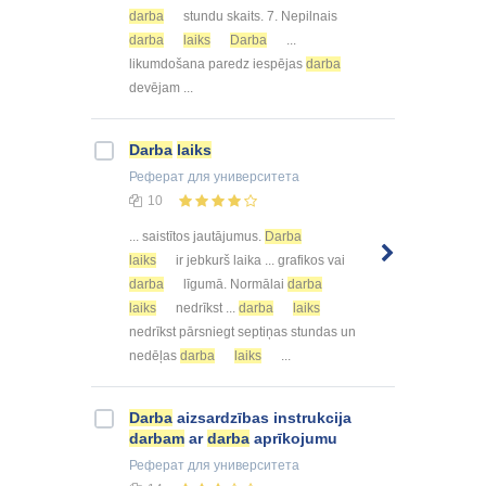
darba
stundu skaits. 7. Nepilnais
darba
laiks
Darba
...
likumdošana paredz iespējas
darba
devējam ...
Darba
laiks
Реферат
для университета
10
... saistītos jautājumus.
Darba
laiks
ir jebkurš laika ... grafikos vai
darba
līgumā. Normālai
darba
laiks
nedrīkst ...
darba
laiks
nedrīkst pārsniegt septiņas stundas un
nedēļas
darba
laiks
...
Darba
aizsardzības instrukcija
darbam
ar
darba
aprīkojumu
Реферат
для университета