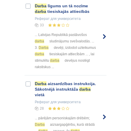
Darba
līgums un tā nozīme
darba
tiesiskajās attiecībās
Реферат
для университета
33
... Latvijas Republikā pastāvošos
darba
sludinājumu svešvalodās. ...
3.
Darba
devēji, izdodot uzteikumus
darba
tiesiskajām attiecībām ... , lai
stimulētu
darba
devējus noslēgt
rakstiskus ...
Darba
aizsardzības instrukcija.
Sākotnējā instruktāža
darba
vietā
Реферат
для университета
28
... pārējām personiskajām drēbēm;
Darba
aizsargapģērbu, kurā strādā