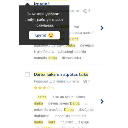
izpratnē
Конспект
для университета
3
Ты можешь добавить
любую работу в список
пожеланий.
... gadiem, nakts
darbā
var
nodarbināt ...
darba
procesa norisei.
Круто!
Darbu maiņu
darbā
darba
...
darbinieku pārstāvi.
Darba
devējam
ir pienākums ... pārsniegt noteikto
normālo
darba
dienas laiku, ...
Darba
laiks
un atpūtas
laiks
Реферат
для университета
7
...
darba
laiku un atpūtu. Mans
darba
devējs ievēro
Darba
...
noteiktās prasības.
Darba
devēja un
darbinieku ... ir noteikts normālais
darba
laiks
no plkst. ... iespēju