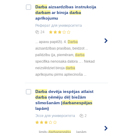
Darba
aizsardzības instrukcija
darbam
ar biroja
darba
aprīkojumu
Реферат
для университета
24
... apavu papēži). 4.
Darba
aizsardzības prasības, beidzot ...
palīdzību (ja, piemēram,
darba
specifika nenosaka datora ... . Nekad
neizslēdziet biroja
darba
aprīkojumu pirms apliecinoša ...
Darba
devēja iespējas atlaist
darba
ņēmēju dēļ biežām
slimošanām (
darbanespējas
lapām)
Эссе
для университета
2
... limitu
darbanespēju
lapām