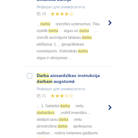
Реферат
для университета
26
...
darbā
izvirzītos uzdevumus. Tika
izpētīti
darba
algas un
darba
...
izvirzīti secinājumi tālākais
darba
pētīšanai: 1. ... ģeogrāfiskais
novietojums. Vislielākās
darba
algas ir vērojamas ...
Darba
aizsardzības instrukcija
darbam
augstumā
Реферат
для университета
21
... .1. Sakārtot
darba
vietu,
darbarīkus
, notīrīt inventāru ...
atstājot savu
darba
vietu
jānodrošina
darba
aprīkojuma
vadības ... noticis nelaimes gadījums