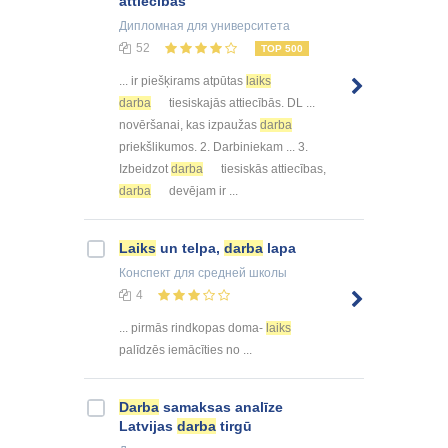
attiecībās
Дипломная
для университета
52
TOP 500
... ir piešķirams atpūtas
laiks
darba
tiesiskajās attiecībās. DL ...
novēršanai, kas izpaužas
darba
priekšlikumos. 2. Darbiniekam ... 3.
Izbeidzot
darba
tiesiskās attiecības,
darba
devējam ir ...
Laiks
un telpa,
darba
lapa
Конспект
для средней школы
4
... pirmās rindkopas doma-
laiks
palīdzēs iemācīties no ...
Darba
samaksas analīze
Latvijas
darba
tirgū