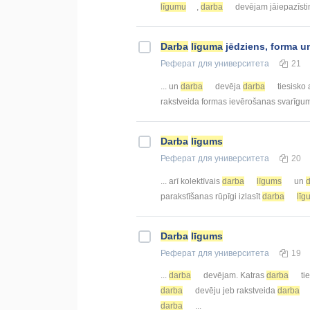
līgumu
,
darba
devējam jāiepazīsti
Darba
līguma
jēdziens, forma u
Реферат
для университета
21
... un
darba
devēja
darba
tiesisko 
rakstveida formas ievērošanas svarīgu
Darba
līgums
Реферат
для университета
20
... arī kolektīvais
darba
līgums
un
parakstīšanas rūpīgi izlasīt
darba
līg
Darba
līgums
Реферат
для университета
19
...
darba
devējam. Katras
darba
ti
darba
devēju jeb rakstveida
darba
darba
...