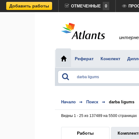
Добавить работы
ОТМЕЧЕННЫЕ
0
ПРО
интерне
Реферат
Конспект
Дипл
Начало
Поиск
darba ligums
Видны 1 - 25 из 137489 на 5500 страницах
Работы
Комплек