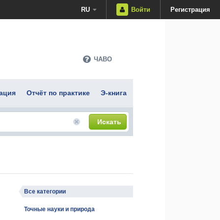
RU
Войти
Регистрация
ЧАВО
ация
Отчёт по практике
Э-книга
Искать
Все категории
Точные науки и природа