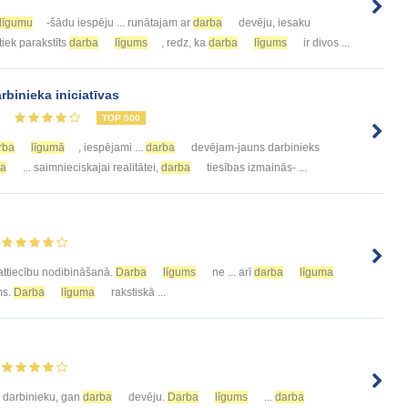
līgumu
-šādu iespēju ... runātajam ar
darba
devēju, iesaku
 tiek parakstīts
darba
līgums
, redz, ka
darba
līgums
ir divos ...
binieka iniciatīvas
1
TOP 500
rba
līgumā
, iespējami ...
darba
devējam-jauns darbinieks
ba
... saimnieciskajai realitātei,
darba
tiesības izmainās- ...
attiecību nodibināšanā.
Darba
līgums
ne ... arī
darba
līguma
ms.
Darba
līguma
rakstiskā ...
n darbinieku, gan
darba
devēju.
Darba
līgums
...
darba