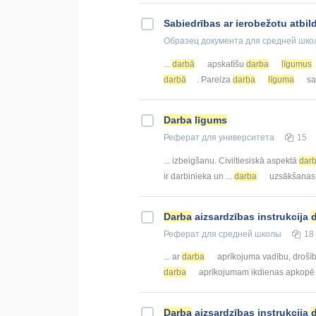
Sabiedrības ar ierobežotu atbi
Образец документа
для средней шко
...
darbā
apskatīšu
darba
līgumus
darbā
. Pareiza
darba
līguma
sa
Darba
līgums
Реферат
для университета
15
... izbeigšanu. Civiltiesiskā aspektā
dar
ir darbinieka un ...
darba
uzsākšanas 
Darba
aizsardzības instrukcija
Реферат
для средней школы
18
... ar
darba
aprīkojuma vadību, droš
darba
aprīkojumam ikdienas apkopē ..
Darba
aizsardzības instrukcija