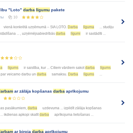
ldību "Loto"
darba
līgumu
pakete
лы
10
vienā konkrētā uzņēmumā – SIA LOTO.
Darba
līguma
... studiju
stādīšana ... , uzņēmējsabiedrībās
darba
līgumi
ir sastādīti ...
ba
līgums
ir saistība, kur ... Citiem vārdiem sakot
darba
līgums
par veicamo darbu un
darba
samaksu.
Darba
līgums
...
darbam
ar zālāja kopšanas
darba
aprīkojumu
ības pasākumiem,
darba
uzdevuma ... izpildīt zālāja kopšanas
. ikdienas apkopi skatīt
darba
aprīkojuma lietošanas ...
darbam
ar biroja
darba
aprīkojumu