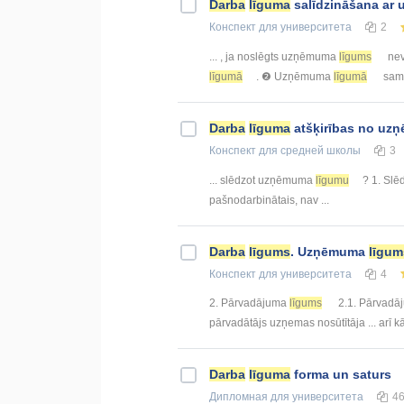
Darba
līguma
salīdzināšana a
Конспект
для университета
2
... , ja noslēgts uzņēmuma
līgums
nev
līgumā
. ❷ Uzņēmuma
līgumā
sama
Darba
līguma
atšķirības no u
Конспект
для средней школы
3
... slēdzot uzņēmuma
līgumu
? 1. Sl
pašnodarbinātais, nav ...
Darba
līgums
. Uzņēmuma
līgum
Конспект
для университета
4
2. Pārvadājuma
līgums
2.1. Pārvad
pārvadātājs uzņemas nosūtītāja ... arī 
Darba
līguma
forma un saturs
Дипломная
для университета
4