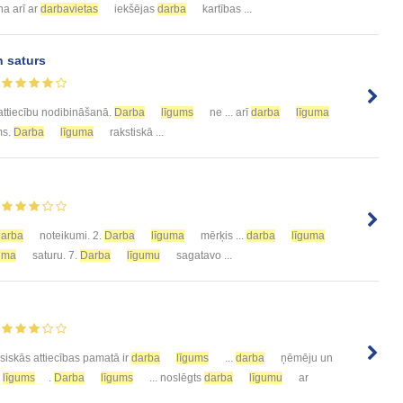
na arī ar
darbavietas
iekšējas
darba
kartības ...
n saturs
attiecību nodibināšanā.
Darba
līgums
ne ... arī
darba
līguma
ms.
Darba
līguma
rakstiskā ...
darba
noteikumi. 2.
Darba
līguma
mērķis ...
darba
līguma
uma
saturu. 7.
Darba
līgumu
sagatavo ...
esiskās attiecības pamatā ir
darba
līgums
...
darba
ņēmēju un
līgums
.
Darba
līgums
... noslēgts
darba
līgumu
ar