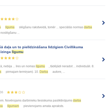
a
līguma
slēgšanu rakstveidā, tomēr ... speciālās normas
darba
noslēgšanu ...
ā daļa un to pielīdzināšana līdzīgiem Civillikuma
 Līzinga
līgumu
jā, nebija ... īres un nomas
līgumu
, tādējādi neradot ... individuāli. 8.
a
pirmajam termiņam). 10.
Darba
autore, ...
36
em. Novērojams darbinieku tiesiskuma pasliktinājums
darba
ba
līgumam
pievienojams amata apraksts.