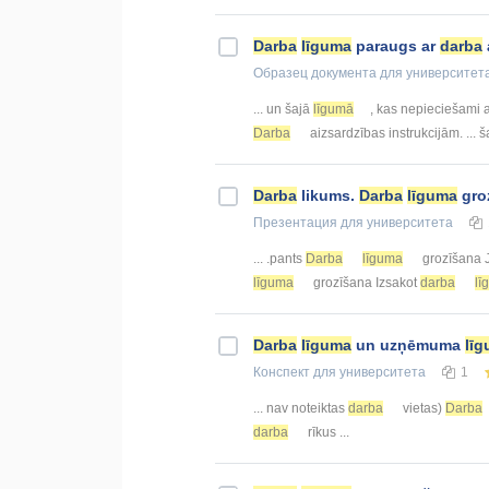
Darba
līguma
paraugs ar
darba
Образец документа
для университет
... un šajā
līgumā
, kas nepieciešami a
Darba
aizsardzības instrukcijām. ... 
Darba
likums.
Darba
līguma
gro
Презентация
для университета
... .pants
Darba
līguma
grozīšana J
līguma
grozīšana Izsakot
darba
lī
Darba
līguma
un uzņēmuma
lī
Конспект
для университета
1
... nav noteiktas
darba
vietas)
Darba
darba
rīkus ...