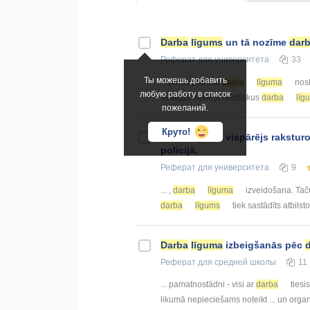
Darba
līgums
un tā nozīme
dar
Реферат
для университета
33
Ты можешь добавить
... pirms plānotā
darba
līguma
nosl
любую работу в список
devējus noslēgt rakstiskus
darba
līg
пожеланий.
Круто!
Darba
līguma
vispārējs rakstur
policijā.
Реферат
для университета
9
... ,
darba
līguma
izveidošana. Tač
darba
līgums
tiek sastādīts atbilsto
Darba
līguma
izbeigšanās pēc
Реферат
для средней школы
11
... pamatnostādni - visi ar
darba
tiesi
likumā nepieciešams noteikt ... un orga