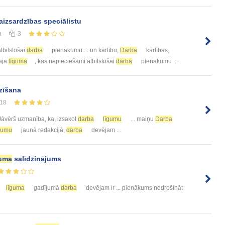
aizsardzības speciālistu
а
3
tbilstošai
darba
pienākumu ... un kārtību,
Darba
kārtības,
šajā
līgumā
, kas nepieciešami atbilstošai
darba
pienākumu ...
zīšana
18
āvērš uzmanība, ka, izsakot
darba
līgumu
... maiņu
Darba
gumu
jaunā redakcijā,
darba
devējam ...
guma
salīdzinājums
līguma
gadījumā
darba
devējam ir ... pienākums nodrošināt