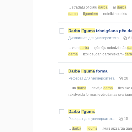
... strādātu oficiālu
darba
ar
darba
darba
līgumiem
noteikt noteiktu ...
Darba
līguma
izbeigšana pēc dar
Дипломная
для университета
6
... vien
darba
ņēmējs neiedziļinās
da
darba
izpildē, gan darbiniekam-
dar
Darba
līguma
forma
Реферат
для университета
28
... un
darba
devēja
darba
tiesisko 
rakstveida formas ievērošanas svarīgu
Darba
līgums
Реферат
для университета
15
...
darba
līgums
, kurš aizsargā ga