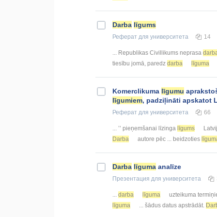
Darba
līgums
Реферат
для университета
14
... Republikas Civillikums neprasa
darb
tiesību jomā, paredz
darba
līguma
Komerclikuma
līgumu
aprakstoš
līgumiem
, padziļināti apskatot
Реферат
для университета
66
... ’’ pieņemšanai līzinga
līgums
Latvi
Darba
autore pēc ... beidzoties
līgum
Darba
līguma
analīze
Презентация
для университета
...
darba
līguma
uzteikuma termiņi
līguma
... šādus datus apstrādāt.
Dar