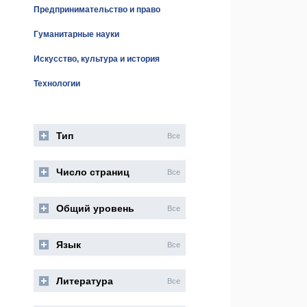
Предпринимательство и право
Гуманитарные науки
Искусство, культура и история
Технологии
Тип
Все
Число страниц
Все
Общий уровень
Все
Язык
Все
Литература
Все