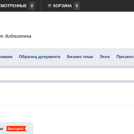
СМОТРЕННЫЕ
0
КОРЗИНА
0
т библиотека
омная
Образец документа
Бизнес план
Эссе
Презент
ты
Выгодно!