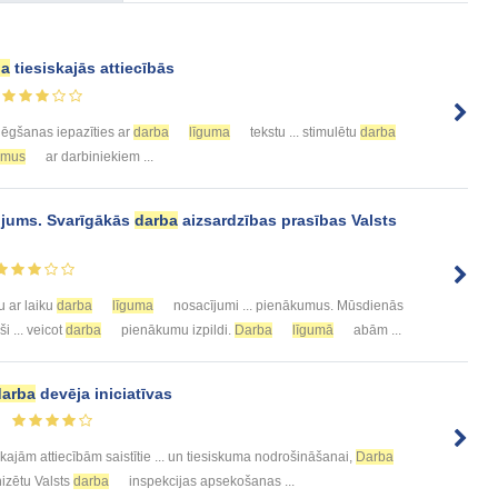
ba
tiesiskajās attiecībās
ēgšanas iepazīties ar
darba
līguma
tekstu ... stimulētu
darba
umus
ar darbiniekiem ...
ojums. Svarīgākās
darba
aizsardzības prasības Valsts
u ar laiku
darba
līguma
nosacījumi ... pienākumus. Mūsdienās
ši ... veicot
darba
pienākumu izpildi.
Darba
līgumā
abām ...
darba
devēja iniciatīvas
skajām attiecībām saistītie ... un tiesiskuma nodrošināšanai,
Darba
nizētu Valsts
darba
inspekcijas apsekošanas ...