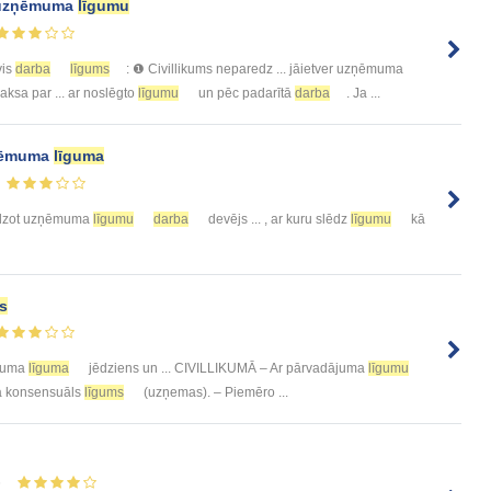
r uzņēmuma
līgumu
is
darba
līgums
: ❶ Civillikums neparedz ... jāietver uzņēmuma
ksa par ... ar noslēgto
līgumu
un pēc padarītā
darba
. Ja ...
zņēmuma
līguma
ēdzot uzņēmuma
līgumu
darba
devējs ... , ar kuru slēdz
līgumu
kā
s
ājuma
līguma
jēdziens un ... CIVILLIKUMĀ – Ar pārvadājuma
līgumu
kā konsensuāls
līgums
(uzņemas). – Piemēro ...
6