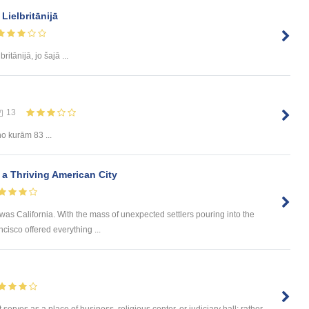
Lielbritānijā
britānijā, jo šajā ...
13
no kurām 83 ...
 a Thriving American City
 was California. With the mass of unexpected settlers pouring into the
cisco offered everything ...
t serves as a place of business, religious center, or judiciary hall; rather,