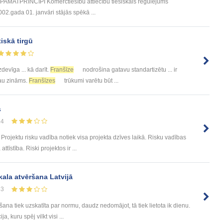
ATPRINCIPI Komerctiesību attiecību tiesiskais regulējums
02.gada 01. janvāri stājās spēkā ...
iskā tirgū
izdevīga ... kā darīt.
Franšīze
nodrošina gatavu standartizētu ... ir
 jau zināms.
Franšīzes
trūkumi varētu būt ...
s
24
rojektu risku vadība notiek visa projekta dzīves laikā. Risku vadības
īstība. Riski projektos ir ...
ala atvēršana Latvijā
33
a tiek uzskatīta par normu, daudz nedomājot, tā tiek lietota ik dienu.
 kuru spēj vilkt visi ...