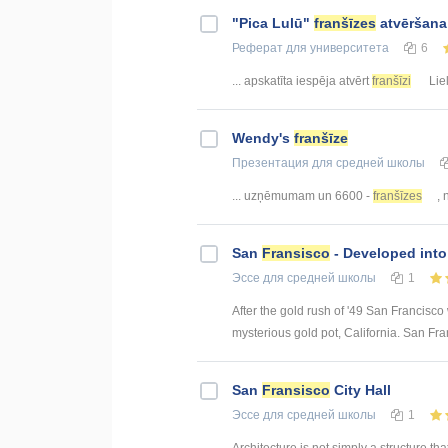
"Pica Lulū"
franšīzes
atvēršana 
Реферат
для университета
6
... apskatīta iespēja atvērt
franšīzi
Liel
Wendy's
franšīze
Презентация
для средней школы
... uzņēmumam un 6600 -
franšīzes
, 
San
Fransisco
- Developed into
Эссе
для средней школы
1
After the gold rush of '49 San Francisco
mysterious gold pot, California. San Fran
San
Fransisco
City Hall
Эссе
для средней школы
1
Architecture is not simply a structure tha