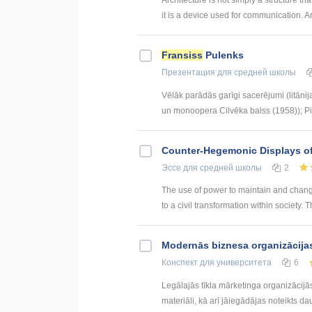
it is a device used for communication. Arc
Fransiss
Pulenks
Презентация
для средней школы
Vēlāk parādās garīgi sacerējumi (litānij
un monoopera Cilvēka balss (1958)); Pi
Counter-Hegemonic Displays o
Эссе
для средней школы
2
The use of power to maintain and change
to a civil transformation within society. T
Modernās biznesa organizācija
Конспект
для университета
6
Legālajās tīkla mārketinga organizācijā
materiāli, kā arī jāiegādājas noteikts d