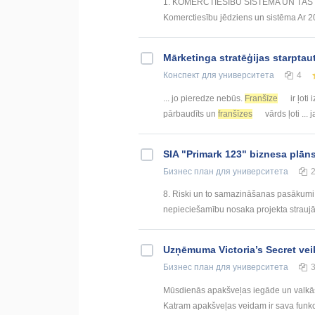
1. KOMERCTIESĪBU SISTĒMA UN TĀS PAM
Komerctiesību jēdziens un sistēma Ar 20
Mārketinga stratēģijas starptaut
Конспект
для университета
4
... jo pieredze nebūs.
Franšīze
ir ļoti 
pārbaudīts un
franšīzes
vārds ļoti ...
SIA "Primark 123" biznesa plān
Бизнес план
для университета
8. Riski un to samazināšanas pasākumi P
nepieciešamību nosaka projekta straujā att
Uzņēmuma Victoria’s Secret veik
Бизнес план
для университета
Mūsdienās apakšveļas iegāde un valkāšan
Katram apakšveļas veidam ir sava funkcija,