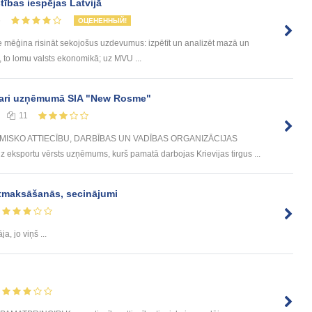
ības iespējas Latvijā
6
ОЦЕНЕННЫЙ!
e mēģina risināt sekojošus uzdevumus: izpētīt un analizēt mazā un
, to lomu valsts ekonomikā; uz MVU ...
akari uzņēmumā SIA "New Rosme"
11
SKO ATTIECĪBU, DARBĪBAS UN VADĪBAS ORGANIZĀCIJAS
sportu vērsts uzņēmums, kurš pamatā darbojas Krievijas tirgus ...
atmaksāšanās, secinājumi
ja, jo viņš ...