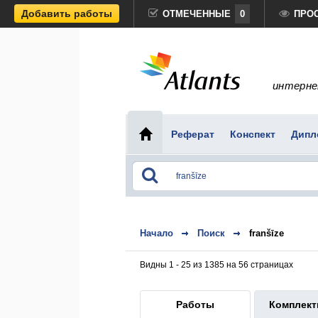
Добавить работы
ОТМЕЧЕННЫЕ
0
ПРО
интерне
Реферат
Конспект
Дипл
Начало
Поиск
franšīze
Видны 1 - 25 из 1385 на 56 страницах
Работы
Комплек