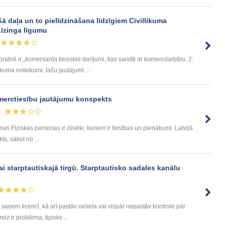
 daļa un to pielīdzināšana līdzīgiem Civillikuma
Līzinga līgumu
nē ir „komersanta tiesiskie darījumi, kas saistīti ar komercdarbību. 2.
uma noteikumi, taču jautājumi ...
komerctiesību jautājumu konspekts
onas Fiziskas personas ir cilvēki, kuriem ir tiesības un pienākumi. Latvijā
ts, sākot no ...
ai starptautiskajā tirgū. Starptautisko sadales kanālu
saņem licenci, kā arī pastāv neliela vai vispār nepastāv kontrole pār
iz ir problēma, tipisks ...