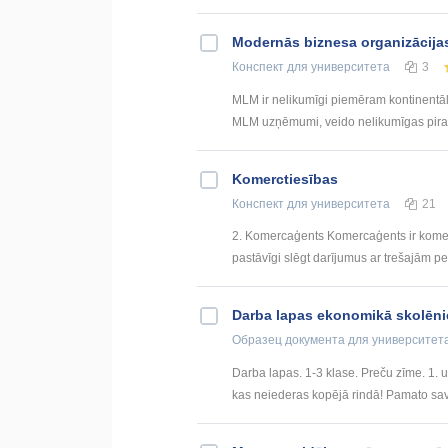
Modernās biznesa organizācija
Конспект
для университета
3
MLM ir nelikumīgi piemēram kontinentāl
MLM uzņēmumi, veido nelikumīgas piram
Komerctiesības
Конспект
для университета
21
2. Komercaģents Komercaģents ir komers
pastāvīgi slēgt darījumus ar trešajām per
Darba lapas ekonomikā skolēn
Образец документа
для университет
Darba lapas. 1-3 klase. Preču zīme. 1. uz
kas neiederas kopējā rindā! Pamato savu iz