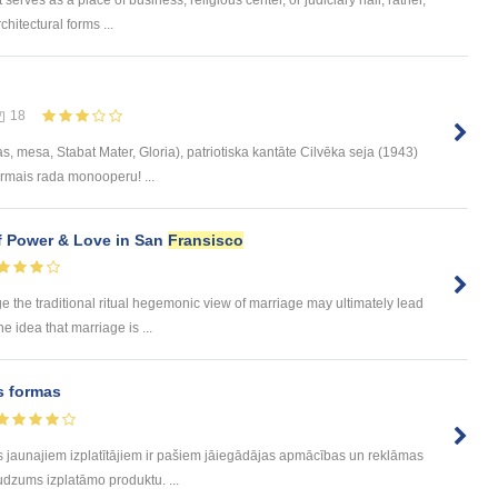
hitectural forms ...
18
as, mesa, Stabat Mater, Gloria), patriotiska kantāte Cilvēka seja (1943)
rmais rada monooperu! ...
f Power & Love in San
Fransisco
 the traditional ritual hegemonic view of marriage may ultimately lead
he idea that marriage is ...
s formas
s jaunajiem izplatītājiem ir pašiem jāiegādājas apmācības un reklāmas
audzums izplatāmo produktu. ...