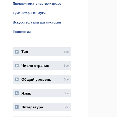
Предпринимательство и право
Гуманитарные науки
Искусство, культура и история
Технологии
Тип
Все
Число страниц
Все
Общий уровень
Все
Язык
Все
Литература
Все