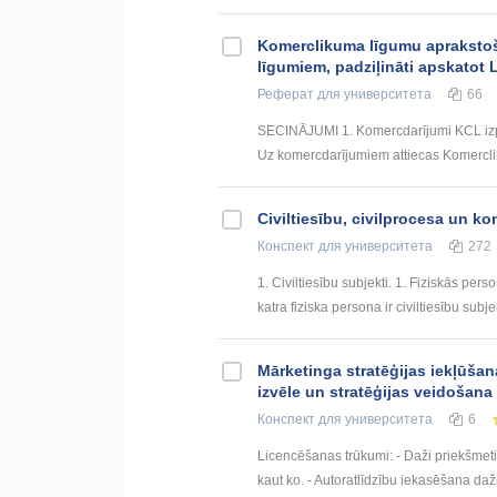
Komerclikuma līgumu aprakstošā
līgumiem, padziļināti apskatot 
Реферат
для университета
66
SECINĀJUMI 1. Komercdarījumi KCL izprat
Uz komercdarījumiem attiecas Komerclik
Civiltiesību, civilprocesa un 
Конспект
для университета
272
1. Civiltiesību subjekti. 1. Fiziskās pers
katra fiziska persona ir civiltiesību subjek
Mārketinga stratēģijas iekļūšan
izvēle un stratēģijas veidošana
Конспект
для университета
6
Licencēšanas trūkumi: - Daži priekšmeti 
kaut ko. - Autoratlīdzību iekasēšana dažre