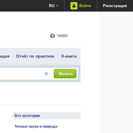
RU
Войти
Регистрация
ЧАВО
ация
Отчёт по практике
Э-книга
Искать
Все категории
Точные науки и природа