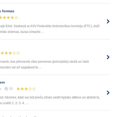
s formas
ajā Ķīnā. Saskaņā ar ASV Federālās tirdzniecības komisiju (FTC), daži
īdu shēmas, kuras izmanto ...
ants, kas pilnvarots citas personas (principāla) vārdā un labā
sonām vai arī sagatavot to ...
iem
а
15
d. Atceries, kādi var būt preču zīmes veidi! Aplūko attēlus un atzīmē to,
vēli! 1. 2. 3. 4. ...