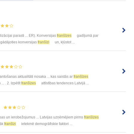
izācijai parasti ... ER). Konversijas
franšīzes
gadījumā par
iegādājoties konversijas
franšīzi
un, kļūstot ...
ntošanas aktualitāti nosaka ... kas saistās ar
franšīzes
. . 2. Izpētīt
franšīzes
attīstības tendences Latvijā ...
bas un ierobežojumus ... Latvijas uzņēmējiem pirms
franšīzes
rāk
franšīzi
ietekmē demogrāfiskie faktori ...