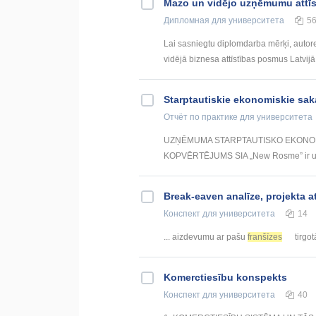
Mazo un vidējo uzņēmumu attīst
Дипломная
для университета
5
Lai sasniegtu diplomdarba mērķi, autor
vidējā biznesa attīstības posmus Latvijā
Starptautiskie ekonomiskie s
Отчёт по практике
для университета
UZŅĒMUMA STARPTAUTISKO EKONOMI
KOPVĒRTĒJUMS SIA „New Rosme” ir uz ek
Break-eaven analīze, projekta 
Конспект
для университета
14
... aizdevumu ar pašu
franšīzes
tirgotā
Komerctiesību konspekts
Конспект
для университета
40