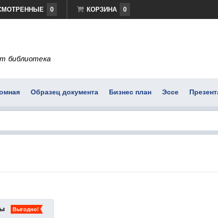
СМОТРЕННЫЕ
0
КОРЗИНА
0
т библиотека
омная
Образец документа
Бизнес план
Эссе
Презент
ты
Выгодно!