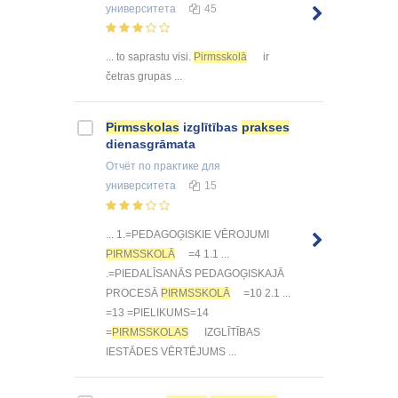
университета
45
... to saprastu visi.
Pirmsskolā
ir
četras grupas ...
Pirmsskolas
izglītības
prakses
dienasgrāmata
Отчёт по практике
для
университета
15
... 1.=PEDAGOĢISKIE VĒROJUMI
PIRMSSKOLĀ
=4 1.1 ...
.=PIEDALĪSANĀS PEDAGOĢISKAJĀ
PROCESĀ
PIRMSSKOLĀ
=10 2.1 ...
=13 =PIELIKUMS=14
=
PIRMSSKOLAS
IZGLĪTĪBAS
IESTĀDES VĒRTĒJUMS ...