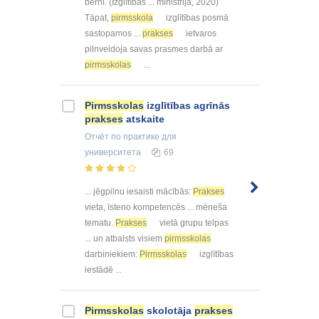
bērni. (Izglītības ... ministrija, 2020)
Tāpat,
pirmsskola
izglītības posmā
sastopamos ...
prakses
ietvaros
pilnveidoja savas prasmes darbā ar
pirmsskolas
...
Pirmsskolas
izglītības agrīnās
prakses
atskaite
Отчёт по практике
для
университета
69
... jēgpilnu iesaisti mācībās:
Prakses
vieta, īsteno kompetencēs ... mēneša
tematu.
Prakses
vietā grupu telpas
... un atbalsts visiem
pirmsskolas
darbiniekiem:
Pirmsskolas
izglītības
iestādē ...
Pirmsskolas
skolotāja
prakses