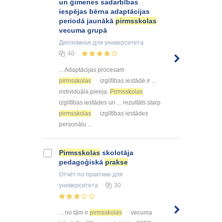
un ģimenes sadarbības
iespējas bērna adaptācijas
periodā jaunākā
pirmsskolas
vecuma grupā
Дипломная
для университета
40
... Adaptācijas procesam
pirmsskolas
izglītības iestādē ir ...
individuāla pieeja.
Pirmsskolas
izglītības iestādes un ... rezultāts starp
pirmsskolas
izglītības iestādes
personālu ...
Pirmsskolas
skolotāja
pedagoģiskā
prakse
Отчёт по практике
для
университета
30
... no tām ir
pirmsskolas
vecuma