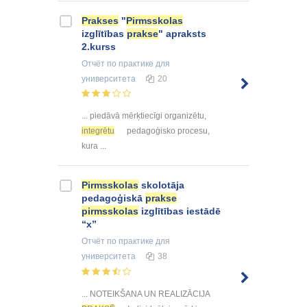
Prakses
"
Pirmsskolas
izglītības
prakse
" apraksts
2.kurss
Отчёт по практике
для
университета
20
... piedāvā mērķtiecīgi organizētu,
integrētu
pedagoģisko procesu,
kura ...
Pirmsskolas
skolotāja
pedagoģiskā
prakse
pirmsskolas
izglītības iestādē
“x”
Отчёт по практике
для
университета
38
... NOTEIKŠANA UN REALIZĀCIJA