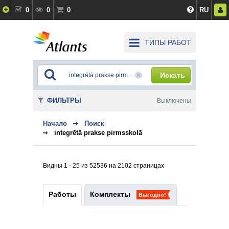
0
0
0
RU
ТИПЫ РАБОТ
Искать
ФИЛЬТРЫ
Выключены
Начало
Поиск
integrētā prakse pirmsskolā
Видны 1 - 25 из 52536 на 2102 страницах
Работы
Комплекты
Выгодно!