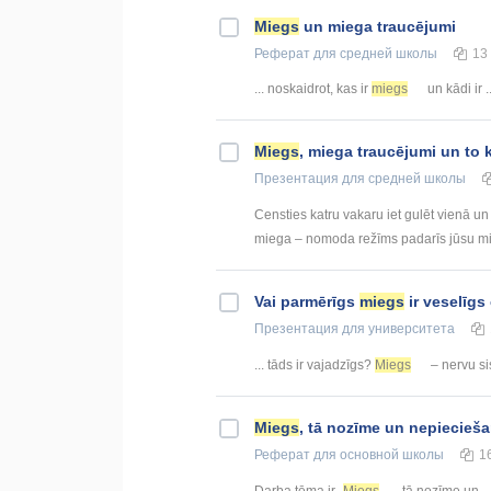
Miegs
un miega traucējumi
Реферат
для средней школы
13
... noskaidrot, kas ir
miegs
un kādi ir ..
Miegs
, miega traucējumi un to 
Презентация
для средней школы
Censties katru vakaru iet gulēt vienā un 
miega – nomoda režīms padarīs jūsu mie
Vai parmērīgs
miegs
ir veselīgs
Презентация
для университета
... tāds ir vajadzīgs?
Miegs
– nervu si
Miegs
, tā nozīme un nepiecieš
Реферат
для основной школы
1
Darba tēma ir „
Miegs
, tā nozīme un ..