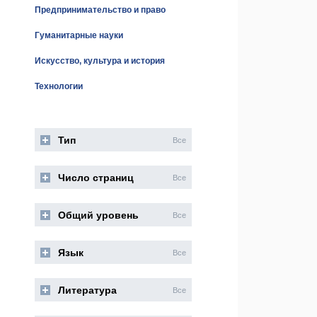
Предпринимательство и право
Гуманитарные науки
Искусство, культура и история
Технологии
Тип
Все
Число страниц
Все
Общий уровень
Все
Язык
Все
Литература
Все