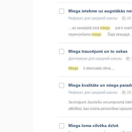
Miega ietekme uz augstākās nei
Реферат
для средней школы
20
... un savejādā ziņā
miegs
pat ir svar
nepieciešams
miegs
. Šajā straujajā .
Miega traucējumi un to sekas
Дипломная
для средней школы
Miegs
ir diennakts ritma ...
Miega kvalitāte un miega para
Реферат
для средней школы
29
Secinājumi Jauniešu vecumposmā izteikt
attīstībai, kas rosina personības izpaus
Miega loma cilvēka dzīvē