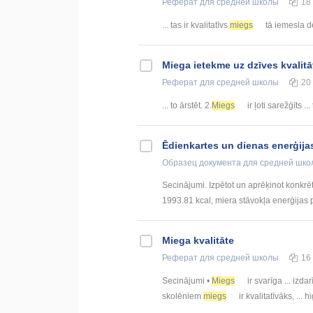
Реферат
для средней школы
18
... tas ir kvalitatīvs
miegs
tā iemesla dēļ
Miega ietekme uz dzīves kvalitā
Реферат
для средней школы
20
... to ārstēt. 2.
Miegs
ir ļoti sarežģīts ..
Ēdienkartes un dienas enerģijas
Образец документа
для средней шко
Secinājumi. Izpētot un aprēķinot konkr
1993.81 kcal, miera stāvokļa enerģijas p
Miega kvalitāte
Реферат
для средней школы
16
Secinājumi •
Miegs
ir svarīga ... izdar
skolēniem
miegs
ir kvalitatīvāks, ...