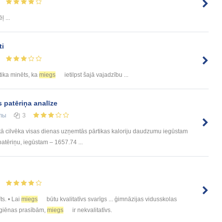
 ...
ti
. tika minēts, ka
miegs
ietilpst šajā vajadzību ...
 patēriņa analīze
лы
3
ētā cilvēka visas dienas uzņemtās pārtikas kaloriju daudzumu iegūstam
atēriņu, iegūstam – 1657.74 ...
īts. • Lai
miegs
būtu kvalitatīvs svarīgs ... ģimnāzijas vidusskolas
 higiēnas prasībām,
miegs
ir nekvalitatīvs.