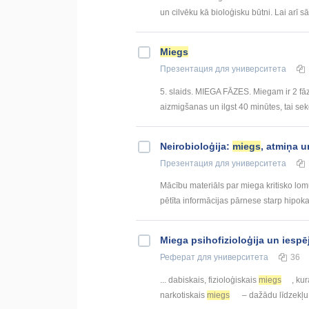
un cilvēku kā bioloģisku būtni. Lai arī sāk
Miegs
Презентация
для университета
5. slaids. MIEGA FĀZES. Miegam ir 2 fāz
aizmigšanas un ilgst 40 minūtes, tai seko
Neirobioloģija:
miegs
, atmiņa u
Презентация
для университета
Mācību materiāls par miega kritisko lo
pētīta informācijas pārnese starp hipoka
Miega psihofizioloģija un iesp
Реферат
для университета
36
... dabiskais, fizioloģiskais
miegs
, kur
narkotiskais
miegs
– dažādu līdzekļu 