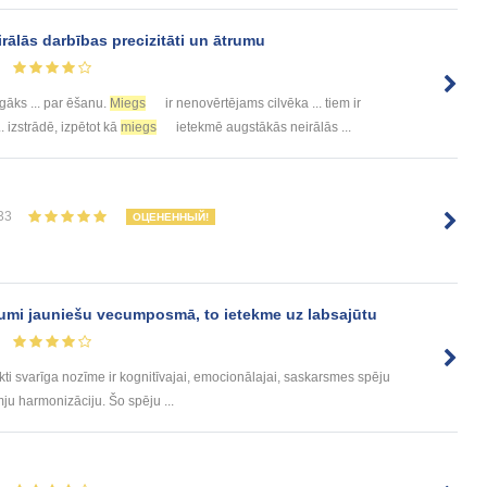
rālās darbības precizitāti un ātrumu
īgāks ... par ēšanu.
Miegs
ir nenovērtējams cilvēka ... tiem ir
.. izstrādē, izpētot kā
miegs
ietekmē augstākās neirālās ...
33
ОЦЕНЕННЫЙ!
dumi jauniešu vecumposmā, to ietekme uz labsajūtu
i svarīga nozīme ir kognitīvajai, emocionālajai, saskarsmes spēju
mju harmonizāciju. Šo spēju ...