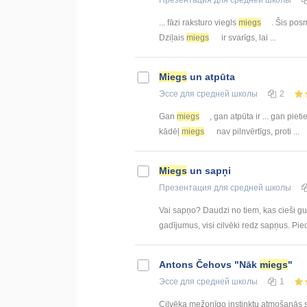
Презентация
для средней школы
... fāzi raksturo viegls
miegs
. Šis posm
Dziļais
miegs
ir svarīgs, lai ...
Miegs
un atpūta
Эссе
для средней школы
2
Gan
miegs
, gan atpūta ir ... gan pie
kādēļ
miegs
nav pilnvērtīgs, proti ...
Miegs
un sapņi
Презентация
для средней школы
Vai sapņo? Daudzi no tiem, kas cieši guļ
gadījumus, visi cilvēki redz sapņus. P
Antons Čehovs "Nāk
miegs
"
Эссе
для средней школы
1
Cilvēka mežonīgo instinktu atmošanās s