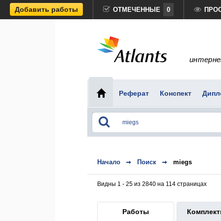
Добавить работы
ОТМЕЧЕННЫЕ
0
ПРО
интерне
Реферат
Конспект
Дипл
Начало
Поиск
miegs
Видны 1 - 25 из 2840 на 114 страницах
Работы
Комплек