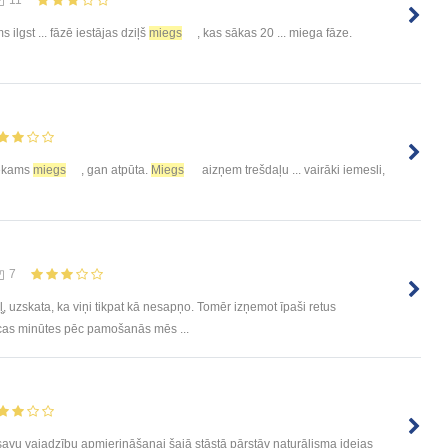
11
s ilgst ... fāzē iestājas dziļš
miegs
, kas sākas 20 ... miega fāze.
tiekams
miegs
, gan atpūta.
Miegs
aizņem trešdaļu ... vairāki iemesli,
7
̧, uzskata, ka viņi tikpat kā nesapņo. Tomēr izņemot īpaši retus
iecas minūtes pēc pamošanās mēs ...
avu vajadzību apmierināšanai šajā stāstā pārstāv naturālisma idejas