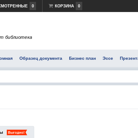
СМОТРЕННЫЕ
0
КОРЗИНА
0
т библиотека
омная
Образец документа
Бизнес план
Эссе
Презент
ты
Выгодно!