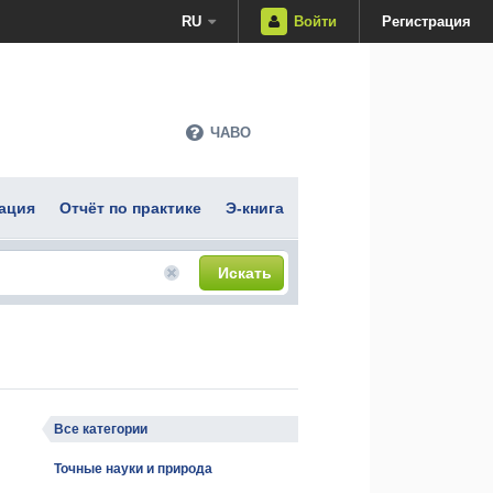
RU
Войти
Регистрация
ЧАВО
ация
Отчёт по практике
Э-книга
Искать
Все категории
Точные науки и природа