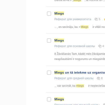
Miegs
Реферат
для университета
5
... , es secināju, ka: •
Miegs
ir vitāli n
Miegs
Реферат
для основной школы
4
8 Žāvāšanās Tam, kādēļ mēs žāvājamies?
neapšaubāmi ir nogurums un miegainība
Miegs
un tā ietekme uz organi
Реферат
для средней школы
8
... var secināt, ka
miegs
ir nepiecieša
Miegs