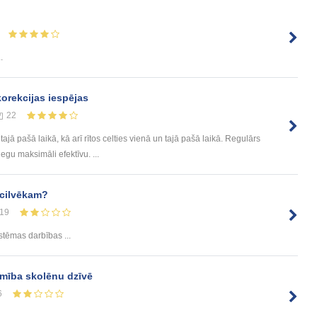
.
korekcijas iespējas
22
tajā pašā laikā, kā arī rītos celties vienā un tajā pašā laikā. Regulārs
gu maksimāli efektīvu. ...
 cilvēkam?
19
stēmas darbības ...
amība skolēnu dzīvē
6
.