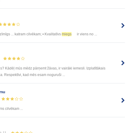
ozīmīgs ... katram cilvēkam; • Kvalitatīvs
miegs
ir viens no ...
 Kādēļ mūs mēdz pārņemt žāvas, ir vairāki iemesli. Izplatītākais
. Respektīvi, kad mēs esam noguruši ...
smu
ms cilvēkam ...