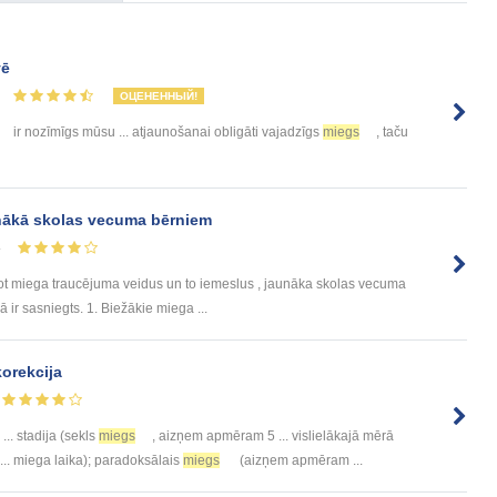
vē
ОЦЕНЕННЫЙ!
ir nozīmīgs mūsu ... atjaunošanai obligāti vajadzīgs
miegs
, taču
nākā skolas vecuma bērniem
4
 miega traucējuma veidus un to iemeslus , jaunāka skolas vecuma
 ir sasniegts. 1. Biežākie miega ...
korekcija
 ... stadija (sekls
miegs
, aizņem apmēram 5 ... vislielākajā mērā
... miega laika); paradoksālais
miegs
(aizņem apmēram ...