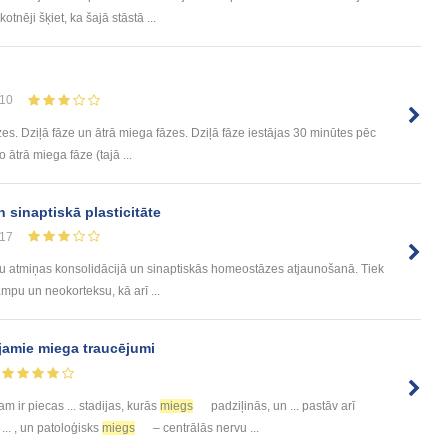
otnēji šķiet, ka šajā stāstā ...
10
es. Dziļā fāze un ātrā miega fāzes. Dziļā fāze iestājas 30 minūtes pēc
 ātrā miega fāze (tajā ...
n sinaptiskā plasticitāte
17
mu atmiņas konsolidācijā un sinaptiskās homeostāzes atjaunošanā. Tiek
mpu un neokorteksu, kā arī ...
ējamie miega traucējumi
am ir piecas ... stadijas, kurās
miegs
padziļinās, un ... pastāv arī
... , un patoloģisks
miegs
– centrālās nervu ...