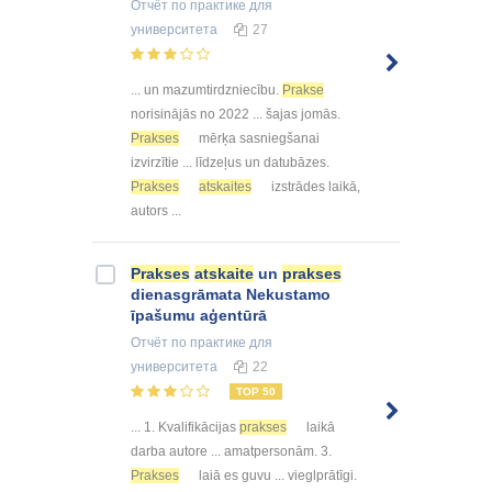
Отчёт по практике
для
университета
27
... un mazumtirdzniecību.
Prakse
norisinājās no 2022 ... šajas jomās.
Prakses
mērķa sasniegšanai
izvirzītie ... līdzeļus un datubāzes.
Prakses
atskaites
izstrādes laikā,
autors ...
Prakses
atskaite
un
prakses
dienasgrāmata Nekustamo
īpašumu aģentūrā
Отчёт по практике
для
университета
22
TOP 50
... 1. Kvalifikācijas
prakses
laikā
darba autore ... amatpersonām. 3.
Prakses
laiā es guvu ... vieglprātīgi.