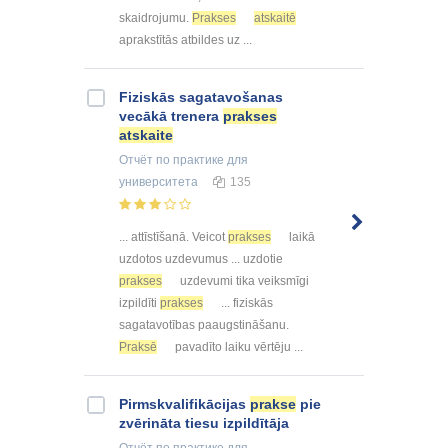
skaidrojumu.
Prakses
atskaitē
aprakstītās atbildes uz ...
Fiziskās sagatavošanas
vecākā trenera
prakses
atskaite
Отчёт по практике
для
университета
135
... attīstīšanā. Veicot
prakses
laikā
uzdotos uzdevumus ... uzdotie
prakses
uzdevumi tika veiksmīgi
izpildīti
prakses
... fiziskās
sagatavotības paaugstināšanu.
Praksē
pavadīto laiku vērtēju ...
Pirmskvalifikācijas
prakse
pie
zvērināta tiesu izpildītāja