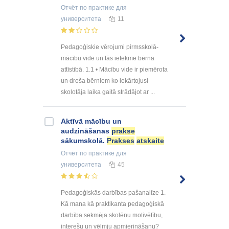
Отчёт по практике
для
университета
11
Pedagoģiskie vērojumi pirmsskolā-
mācību vide un tās ietekme bērna
attīstībā. 1.1 • Mācību vide ir piemērota
un droša bērniem ko iekārtojusi
skolotāja laika gaitā strādājot ar ...
Aktīvā mācību un
audzināšanas
prakse
sākumskolā.
Prakses
atskaite
Отчёт по практике
для
университета
45
Pedagoģiskās darbības pašanalīze 1.
Kā mana kā praktikanta pedagoģiskā
darbība sekmēja skolēnu motivētību,
interešu un vēlmju apmierināšanu?