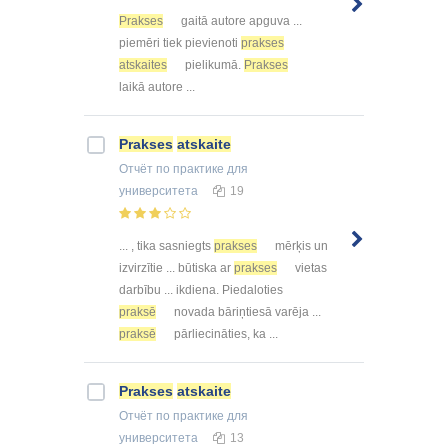
Prakses
gaitā autore apguva ...
piemēri tiek pievienoti
prakses
atskaites
pielikumā.
Prakses
laikā autore ...
Prakses
atskaite
Отчёт по практике
для
университета
19
... , tika sasniegts
prakses
mērķis un
izvirzītie ... būtiska ar
prakses
vietas
darbību ... ikdiena. Piedaloties
praksē
novada bāriņtiesā varēja ...
praksē
pārliecināties, ka ...
Prakses
atskaite
Отчёт по практике
для
университета
13