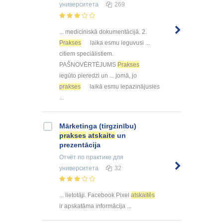
университета
269
... mediciniskā dokumentācijā. 2.
Prakses
laika esmu ieguvusi ...
citiem speciālistiem.
PAŠNOVĒRTĒJUMS
Prakses
iegūto pieredzi un ... jomā, jo
prakses
laikā esmu iepazinājusies
...
Mārketinga (tirgzinību)
prakses
atskaite
un
prezentācija
Отчёт по практике
для
университета
32
... lietotāji. Facebook Pixel
atskaitēs
ir apskatāma informācija ...