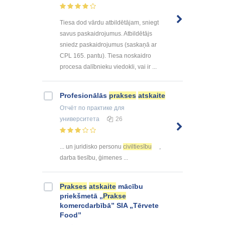
Tiesa dod vārdu atbildētājam, sniegt
savus paskaidrojumus. Atbildētājs
sniedz paskaidrojumus (saskaņā ar
CPL 165. pantu). Tiesa noskaidro
procesa dalībnieku viedokli, vai ir ...
Profesionālās
prakses
atskaite
Отчёт по практике
для
университета
26
... un juridisko personu
civiltiesību
,
darba tiesību, ģimenes ...
Prakses
atskaite
mācību
priekšmetā „
Prakse
komercdarbībā” SIA „Tērvete
Food”