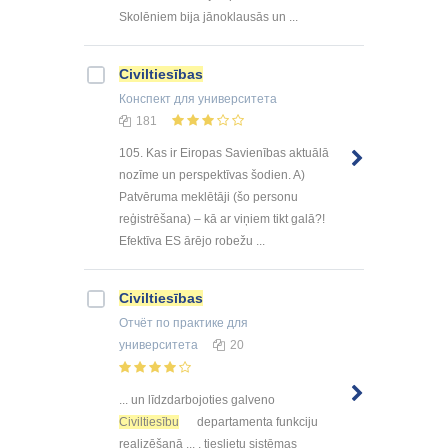
Skolēniem bija jānoklausās un ...
Civiltiesības
Конспект
для университета
181
105. Kas ir Eiropas Savienības aktuālā
nozīme un perspektīvas šodien. A)
Patvēruma meklētāji (šo personu
reģistrēšana) – kā ar viņiem tikt galā?!
Efektīva ES ārējo robežu ...
Civiltiesības
Отчёт по практике
для
университета
20
... un līdzdarbojoties galveno
Civiltiesību
departamenta funkciju
realizēšanā ... , tieslietu sistēmas