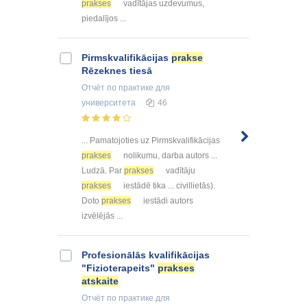
prakses
vadītājas uzdevumus,
piedalījos ...
Pirmskvalifikācijas
prakse
Rēzeknes tiesā
Отчёт по практике
для
университета
46
... Pamatojoties uz Pirmskvalifikācijas
prakses
nolikumu, darba autors ...
Ludzā. Par
prakses
vadītāju
prakses
iestādē tika ... civillietās).
Doto
prakses
iestādi autors
izvēlējās ...
Profesionālās kvalifikācijas
"Fizioterapeits"
prakses
atskaite
Отчёт по практике
для