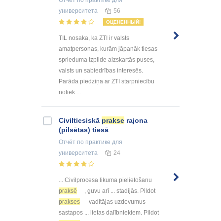
Отчёт по практике
для
университета
56
ОЦЕНЕННЫЙ!
TIL nosaka, ka ZTI ir valsts
amatpersonas, kurām jāpanāk tiesas
sprieduma izpilde aizskartās puses,
valsts un sabiedrības interesēs.
Parāda piedziņa ar ZTI starpniecību
notiek ...
Civiltiesiskā
prakse
rajona
(pilsētas) tiesā
Отчёт по практике
для
университета
24
... Civilprocesa likuma pielietošanu
praksē
, guvu arī ... stadijās. Pildot
prakses
vadītājas uzdevumus
sastapos ... lietas dalībniekiem. Pildot