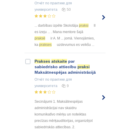
Отчёт по практике
для
университета
50
... darbības izpēte Skolotāja
praksi
II
es izeju ... . Mana mentore šajā
praksē
ir A. M ... jomā. Vienojāmies,
ka
prakses
uzdevumus es veikšu ...
Prakses
atskaite
par
sabiedrisko attiecību
praksi
Maksātnespējas administrācijā
Отчёт по практике
для
университета
9
Secinājumi 1. Maksātnespējas
administrācijai nav skaidru
komunikatīvo mērķu un noteiktas
precīzas mērķauditorijas, organizējot
sabiedriskās attiecības. 2.