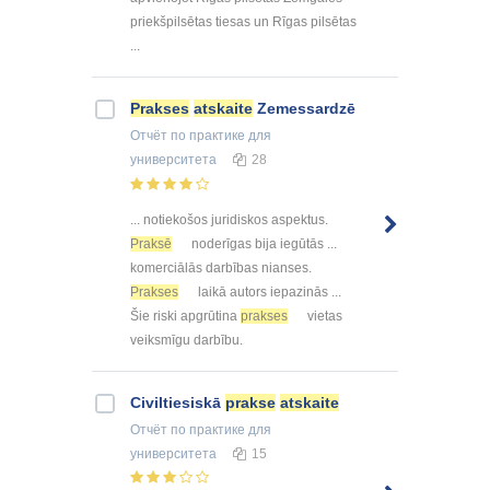
priekšpilsētas tiesas un Rīgas pilsētas
...
Prakses
atskaite
Zemessardzē
Отчёт по практике
для
университета
28
... notiekošos juridiskos aspektus.
Praksē
noderīgas bija iegūtās ...
komerciālās darbības nianses.
Prakses
laikā autors iepazinās ...
Šie riski apgrūtina
prakses
vietas
veiksmīgu darbību.
Civiltiesiskā
prakse
atskaite
Отчёт по практике
для
университета
15