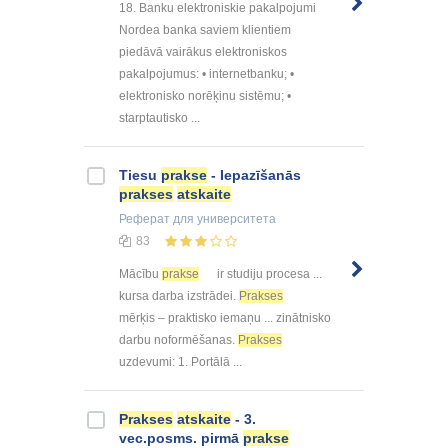
18. Banku elektroniskie pakalpojumi
Nordea banka saviem klientiem
piedāvā vairākus elektroniskos
pakalpojumus: • internetbanku; •
elektronisko norēķinu sistēmu; •
starptautisko ...
Tiesu
prakse
- Iepazīšanās
prakses
atskaite
Реферат
для университета
83
Mācību
prakse
ir studiju procesa ...
kursa darba izstrādei.
Prakses
mērķis – praktisko iemaņu ... zinātnisko
darbu noformēšanas.
Prakses
uzdevumi: 1. Portālā ...
Prakses
atskaite
- 3.
vec.posms. pirmā
prakse