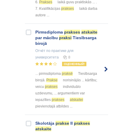
6.
Prakses
laikā guvu praktiskās ... .
7. Kvalifikācijas
prakses
laikā darba
autore ...
Pirmsdiploma
prakses
atskaite
par mācību
praksi
Tiesībsarga
birojā
Отчёт по практике
для
университета
8
ОЦЕНЕННЫЙ!
... pirmsdiploma
praksē
Tiesībsarga
birojā.
Prakse
norisinājās ... kārtību;
veicu
prakses
individuālo
uzdevumu, ... argumentiem var
iepazīties
prakses
atskaitei
pievienotajā atbildes ...
Skolotāja
prakse
II
prakses
atskaite