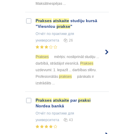
Maksātnespējas ...
Prakses
atskaite
studiju kursā
"Viesnīcu
prakse
"
Отчёт по практике
для
университета
26
Prakses
mērķis: nostiprināt studiju ...
darbībā, strādājot viesnīcā.
Prakses
uzdevumi: 1. Iepazīt ... darbības sfēru.
Profesionālās
prakses
pārskats ir
izstrādāts ...
Prakses
atskaite
par
praksi
Nordea bankā
Отчёт по практике
для
университета
43