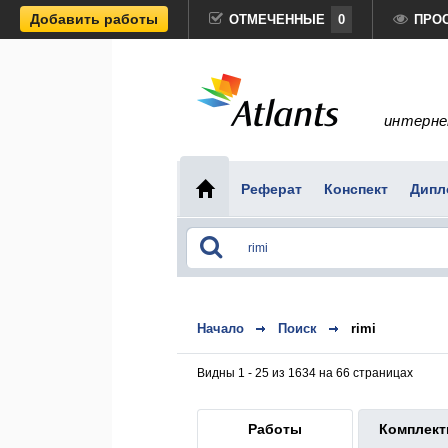
Добавить работы
ОТМЕЧЕННЫЕ
0
ПРО
интерне
Реферат
Конспект
Дипл
Начало
Поиск
rimi
Видны 1 - 25 из 1634 на 66 страницах
Работы
Комплек