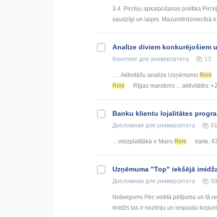
3.4. Pircēju apkalpošanas politika Pircēji
saudzīgi un laipni. Mazumtirdzniecībā ir ļo
Analīze diviem konkurējošiem
Конспект
для университета
13
... . Aktivitāšu analīze Uzņēmums
Rimi
Rimi
Rīgas maratons ... aktivitātēs: 
Banku klientu lojalitātes progr
Дипломная
для университета
8
... visizplatītākā ir Mans
Rimi
karte, 43
Uzņēmuma "Top" iekšējā imidža
Дипломная
для университета
5
Nobeigums Pēc veiktā pētījuma un tā rezu
Imidžs tas ir nozīmju un iespaidu kopums