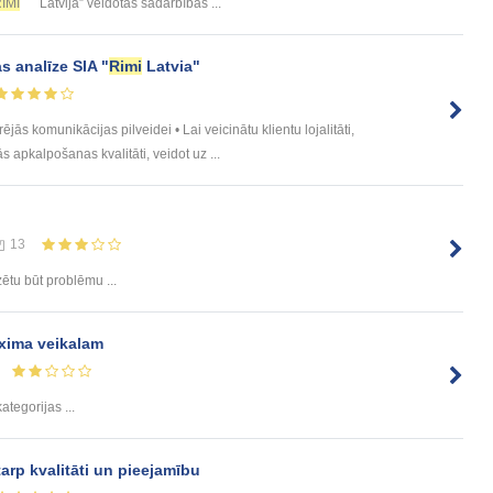
IMI
Latvija” veidotās sadarbības ...
s analīze SIA "
Rimi
Latvia"
ās komunikācijas pilveidei • Lai veicinātu klientu lojalitāti,
 apkalpošanas kvalitāti, veidot uz ...
13
tu būt problēmu ...
ima veikalam
ategorijas ...
rp kvalitāti un pieejamību