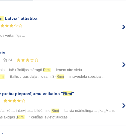
mi
Latvia" attīstībā
 ļoti veiksmīgs ...
ats
24
ais ... taču Baltijas mērogā
Rimi
ieņem otro vietu ...
imi
Baltic tirgus daļa ... otram. 3)
Rimi
ir izveidota spēcīga ...
uz preču pieprasījumu veikalos "
Rimi
"
larizēt ... intervijas atbildēm no
Rimi
Latvia mārketinga ... , ka „Mans
as akcijas „
Rimi
” cenšas ievietot akcijas ...