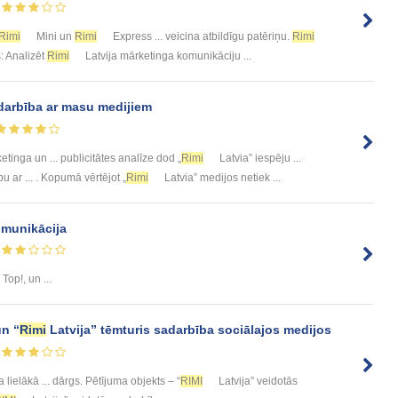
Rimi
Mini un
Rimi
Express ... veicina atbildīgu patēriņu.
Rimi
: Analizēt
Rimi
Latvija mārketinga komunikāciju ...
darbība ar masu medijiem
tinga un ... publicitātes analīze dod „
Rimi
Latvia” iespēju ...
u ar ... . Kopumā vērtējot „
Rimi
Latvia” medijos netiek ...
omunikācija
 Top!, un ...
un “
Rimi
Latvija” tēmturis sadarbība sociālajos medijos
ja lielākā ... dārgs. Pētījuma objekts – “
RIMI
Latvija” veidotās