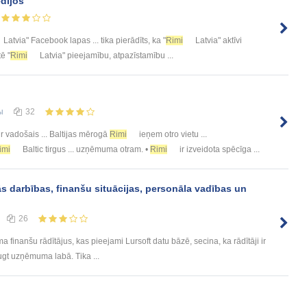
edijos
Latvia" Facebook lapas ... tika pierādīts, ka "
Rimi
Latvia" aktīvi
ē "
Rimi
Latvia" pieejamību, atpazīstamību ...
ы
32
ir vadošais ... Baltijas mērogā
Rimi
ieņem otro vietu ...
imi
Baltic tirgus ... uzņēmuma otram. •
Rimi
ir izveidota spēcīga ...
s darbības, finanšu situācijas, personāla vadības un
26
inanšu rādītājus, kas pieejami Lursoft datu bāzē, secina, ka rādītāji ir
ugt uzņēmuma labā. Tika ...