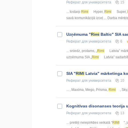
Реферат
для университета
15
... tostarp
Rimi
Hyper,
Rimi
Super,
savā komunikācijā izceļ ... Darba mērķis
Uzņēmuma "
Rimi
Baltic" SIA sa
Реферат
для университета
6
... sniedz, protams, „
Rimi
Latvia” mārke
uzņēmuma SIA „
Rimi
Latvia” sadarbīb
SIA "
RIMI
Latvia" mārketinga k
Реферат
для университета
10
... , Maxima, Mego, Prisma,
Rimi
, Sky,
Kognitīvas disonanses teorija 
Реферат
для университета
13
... pretēji neiepirkties veikalā “
RIMI
”, 