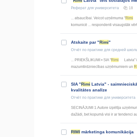
"
Rimi
Latvia" tēls sociālajos m
Реферат
для университета
18
... atsaucībai. Veicot uzņēmuma "
Rimi
komunicē ... respondenti visaugstāk vērt
Atskaite par "
Rimi
"
Отчёт по практике
для средней школ
... PRIEKŠLIKUMI • SIA "
Rimi
Latvia" 
mazumtirdzniecības uzņēmumiem un
R
SIA "
Rimi
Latvia" - saimnieciskā
kvalitātes analīze
Отчёт по практике
для университета
SECINĀJUMI 1.Autore izpētīja uzņēmuma f
dažādi, bet kopumā visi ir ar tendenci a
RIMI
mārketinga komunikācija