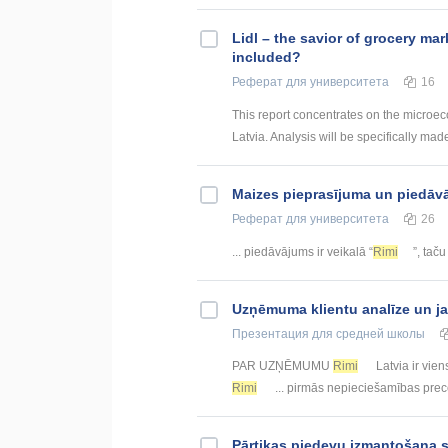
Lidl – the savior of grocery mar
included?
Реферат
для университета
16
This report concentrates on the microec
Latvia. Analysis will be specifically made
Maizes pieprasījuma un piedāv
Реферат
для университета
26
... piedāvājums ir veikalā “
Rimi
”, taču
Uzņēmuma klientu analīze un j
Презентация
для средней школы
PAR UZŅĒMUMU
Rimi
Latvia ir viens
Rimi
... pirmās nepieciešamības pre
Pārtikas piedevu izmantošana 