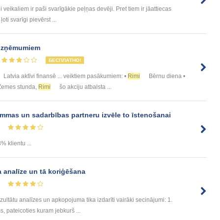
 veikaliem ir paši svarīgākie peļņas devēji. Pret tiem ir jāattiecas
ti svarīgi pievērst ...
 uzņēmumiem
БЕСПЛАТНО!
Latvia aktīvi finansē ... veiktiem pasākumiem: •
Rimi
Bērnu diena •
• Zemes stunda,
Rimi
šo akciju atbalsta ...
ammas un sadarbības partneru izvēle to īstenošanai
1
% klientu ...
 analīze un tā koriģēšana
9
ltātu analīzes un apkopojuma tika izdarīti vairāki secinājumi: 1.
, pateicoties kuram jebkurš ...