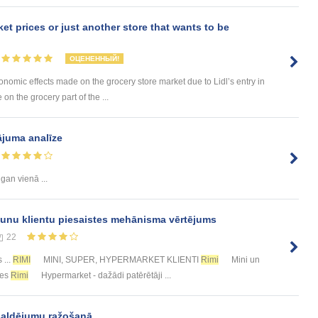
ket prices or just another store that wants to be
ОЦЕНЕННЫЙ!
onomic effects made on the grocery store market due to Lidl’s entry in
 on the grocery part of the ...
ājuma analīze
 gan vienā ...
aunu klientu piesaistes mehānisma vērtējums
22
 ...
RIMI
MINI, SUPER, HYPERMARKET KLIENTI
Rimi
Mini un
ces
Rimi
Hypermarket - dažādi patērētāji ...
saldējumu ražošanā