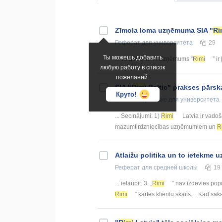
Zīmola loma uzņēmuma SIA "
Ri
Реферат
для университета
29
Ты можешь добавить
... veidošana. 7. Uzņēmums “
Rimi
” ir
любую работу в список
пожеланий.
SIA "
Rimi
Baltic" prakses pārsk
Круто!
Отчёт по практике
для университета
... Secinājumi: 1)
Rimi
Latvia ir vadoš
mazumtirdzniecības uzņēmumiem un
R
Atlaižu politika un to ietekme 
Реферат
для средней школы
19
... ietaupīt. 3. „
Rimi
” nav izdevies popu
Rimi
” kartes klientu skaits ... Kad sāk