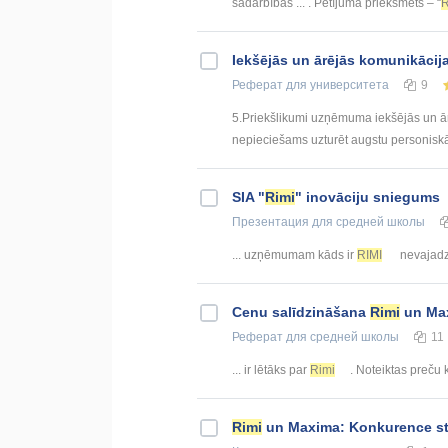
sadarbības ... . Pētījuma priekšmets – “
R
Iekšējās un ārējās komunikācija
Реферат
для университета
9
5.Priekšlikumi uzņēmuma iekšējās un ārēj
nepieciešams uzturēt augstu personiskās
SIA "
Rimi
" inovāciju sniegums
Презентация
для средней школы
... uzņēmumam kāds ir
RIMI
nevajadzē
Cenu salīdzināšana
Rimi
un Max
Реферат
для средней школы
11
... ir lētāks par
Rimi
. Noteiktas preču k
Rimi
un Maxima: Konkurence sta