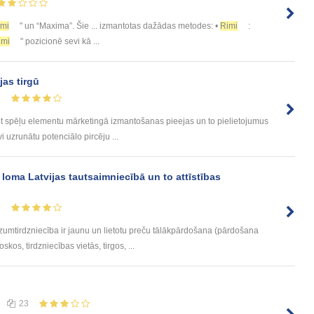
imi
" un “Maxima”. Šie ... izmantotas dažādas metodes: •
Rimi
:
imi
" pozicionē sevi kā ...
jas tirgū
8
pēļu elementu mārketingā izmantošanas pieejas un to pielietojumus
īvi uzrunātu potenciālo pircēju ...
ma Latvijas tautsaimniecībā un to attīstības
9
irdzniecība ir jaunu un lietotu preču tālākpārdošana (pārdošana
kos, tirdzniecības vietās, tirgos, ...
23