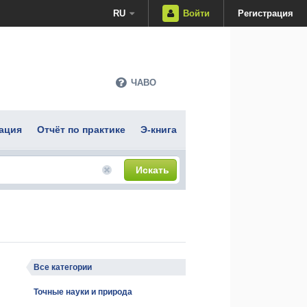
RU
Войти
Регистрация
ЧАВО
ация
Отчёт по практике
Э-книга
Искать
Все категории
Точные науки и природа