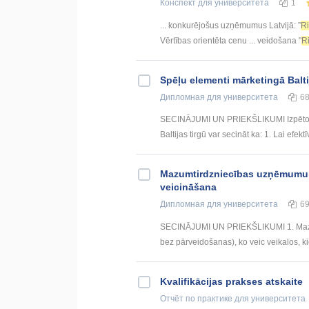
Конспект
для университета
1
... konkurējošus uzņēmumus Latvijā: ”
R
Vērtības orientēta cenu ... veidošana "
R
Spēļu elementi mārketingā Balti
Дипломная
для университета
6
SECINĀJUMI UN PRIEKŠLIKUMI Izpētot s
Baltijas tirgū var secināt ka: 1. Lai efekt
Mazumtirdzniecības uzņēmumu lo
veicināšana
Дипломная
для университета
6
SECINĀJUMI UN PRIEKŠLIKUMI 1. Mazumt
bez pārveidošanas), ko veic veikalos, kios
Kvalifikācijas prakses atskaite
Отчёт по практике
для университета