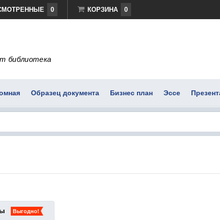
СМОТРЕННЫЕ
0
КОРЗИНА
0
т библиотека
омная
Образец документа
Бизнес план
Эссе
Презент
ты
Выгодно!