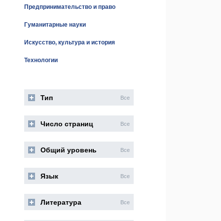
Предпринимательство и право
Гуманитарные науки
Искусство, культура и история
Технологии
Тип
Все
Число страниц
Все
Общий уровень
Все
Язык
Все
Литература
Все