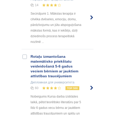
14
Secinājumi 1. Mākslas terapija ir
cilvēka dvēseles, emociju, domu,
pārdzīvojumu un jūtu atspoguļošana
mākslas formā, kas ir iekšējs, dziļi
dziedinošs process terapeitiskā
nozīmē ...
Rotaļu izmantošana
matemātisko priekštatu
veideidošanā 5-6 gadus
veciem bērniem ar jauktiem
attīstības traucējumiem
Дипломная
для университета
60
TOP 500
Nobeigums Kursa darba izstrādes
laikā, pētot teorētisko literatūru par 5
līdz 6 gadus vecu bērnu ar jauktiem
attīstības traucējumiem un spēļu un