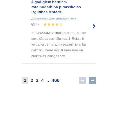
4 gadīgiem bērniem
rotaļnodarbībā pirmsskolas
izglītības iestādē
Дипломная
для университета
47
SECINĀJUMI Izstrādājot darbu, autore
guva šādus secinājumus: 1. Rotaļa ir
veids, kā bērns izzina pasauli, jo ar tās
palīdzību bērns iegūst zināšanas un
praktiskās iemaņas sev ...
1
2
3
4
..
466