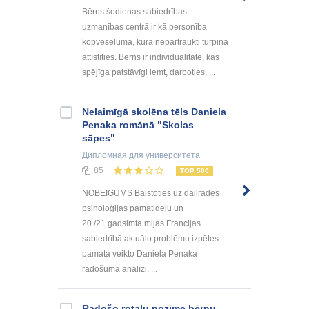
Bērns šodienas sabiedrības
uzmanības centrā ir kā personība
kopveselumā, kura nepārtraukti turpina
attīstīties. Bērns ir individualitāte, kas
spējīga patstāvīgi lemt, darboties, ...
Nelaimīgā skolēna tēls Daniela
Penaka romānā "Skolas
sāpes"
Дипломная
для университета
85
TOP 500
NOBEIGUMS Balstoties uz daiļrades
psiholoģijas pamatideju un
20./21.gadsimta mijas Francijas
sabiedrībā aktuālo problēmu izpētes
pamata veikto Daniela Penaka
radošuma analīzi, ...
Radošo rotaļu nozīme bērnu