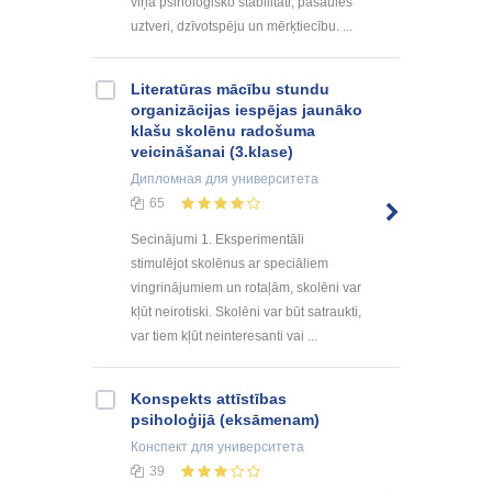
viņā psiholoģisko stabilitāti, pasaules
uztveri, dzīvotspēju un mērķtiecību. ...
Literatūras mācību stundu
organizācijas iespējas jaunāko
klašu skolēnu radošuma
veicināšanai (3.klase)
Дипломная
для университета
65
Secinājumi 1. Eksperimentāli
stimulējot skolēnus ar speciāliem
vingrinājumiem un rotaļām, skolēni var
kļūt neirotiski. Skolēni var būt satraukti,
var tiem kļūt neinteresanti vai ...
Konspekts attīstības
psiholoģijā (eksāmenam)
Конспект
для университета
39