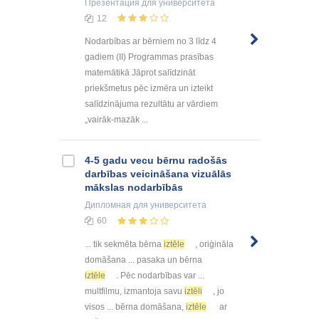
Презентация
для университета
12
Nodarbības ar bērniem no 3 līdz 4
gadiem (II) Programmas prasības
matemātikā Jāprot salīdzināt
priekšmetus pēc izmēra un izteikt
salīdzinājuma rezultātu ar vārdiem
„vairāk-mazāk ...
4-5 gadu vecu bērnu radošās
darbības veicināšana vizuālās
mākslas nodarbībās
Дипломная
для университета
60
... tik sekmēta bērna
iztēle
, oriģināla
domāšana ... pasaka un bērna
iztēle
. Pēc nodarbības var ...
multfilmu, izmantoja savu
iztēli
, jo
visos ... bērna domāšana,
iztēle
ar