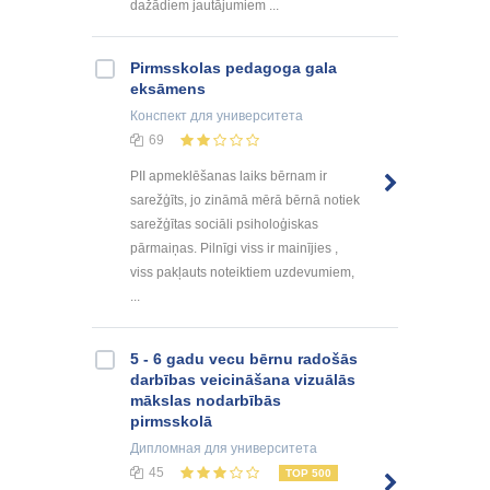
dažādiem jautājumiem ...
Pirmsskolas pedagoga gala
eksāmens
Конспект
для университета
69
PII apmeklēšanas laiks bērnam ir
sarežģīts, jo zināmā mērā bērnā notiek
sarežģītas sociāli psiholoģiskas
pārmaiņas. Pilnīgi viss ir mainījies ,
viss pakļauts noteiktiem uzdevumiem,
...
5 - 6 gadu vecu bērnu radošās
darbības veicināšana vizuālās
mākslas nodarbībās
pirmsskolā
Дипломная
для университета
45
TOP 500