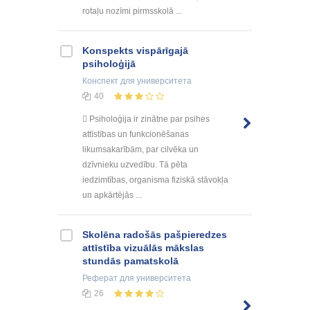
rotaļu nozīmi pirmsskolā ...
Konspekts vispārīgajā
psiholoģijā
Конспект
для университета
40
 Psiholoģija ir zinātne par psihes
attīstības un funkcionēšanas
likumsakarībām, par cilvēka un
dzīvnieku uzvedību. Tā pēta
iedzimtības, organisma fiziskā stāvokļa
un apkārtējās ...
Skolēna radošās pašpieredzes
attīstība vizuālās mākslas
stundās pamatskolā
Реферат
для университета
26