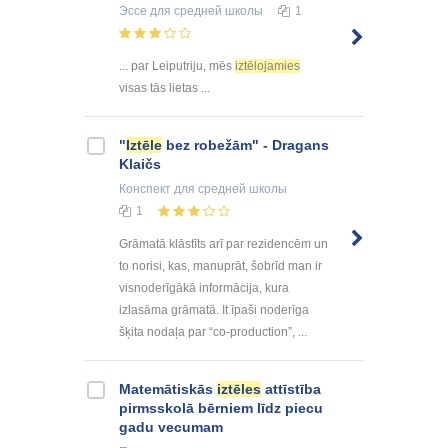
Эссе
для средней школы
1
... par Leiputriju, mēs
iztēlojamies
visas tās lietas ...
"
Iztēle
bez robežām" - Dragans
Klaičs
Конспект
для средней школы
1
Grāmatā klāstīts arī par rezidencēm un
to norisi, kas, manuprāt, šobrīd man ir
visnoderīgākā informācija, kura
izlasāma grāmatā. It īpaši noderīga
šķita nodaļa par “co-production”, ...
Matemātiskās
iztēles
attīstība
pirmsskolā bērniem līdz piecu
gadu vecumam