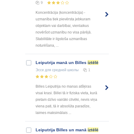
9
Koncentrācija (koncentrācija) -
uzmanība tiek pievērsta jebkuram
objektam vai darbībai, vienlaikus
novēršot uzmanību no visa pārējā.
Stabilitāte ir ilgstoša uzmanības
noturēšana, ...
Leiputrija manā un Billes
iztēlē
Эссе
для средней школы
1
Billes Leiputrija no manas atšķiras
visai krasi. Billei tā ir fiziska vieta, kurā
pietam dzīvo vairāki cilvēki, nevis viņa
viena pati, tā ir absolūta paradīze,
laimes maksimālais ...
Leiputrija Billes un manā
iztēlē