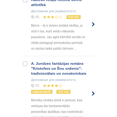
attīstībā
Дипломная
для университета
45
TOP 500
Bērns – tā ir dzīves lielākā vērtība, jo
viņš ir tas, kurš veido nākamās
paaudzes. Jau agrā bērnībā vecāki un
vēlāk pedagogi pirmsskolas periodā
un skolas laikā palīdz bērnam ...
A. Jundzes fantāzijas romāns
"Kristofers un Ēnu ordenis":
tradicionālais un novatoriskais
Дипломная
для университета
52
ОЦЕНЕННЫЙ!
TOP 500
Bērnība cilvēka dzīvē ir periods, kad
veidojas tās fundamentālās
personības īpašības, kas nodrošinās