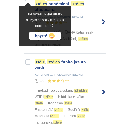
iztēles
paņēmieni.
Iztēles
attīstīšana
Ты можешь добавить
Реферат
для средней школы
любую работу в список
8
пожеланий.
IZTĒLES
ATTĪSTĪŠANA Katrs iesāk
Круто!
... priekšmetus, dzīvu būtni,
iztēles
tēlu. Krāsu klekšu ...
Iztēle
,
iztēles
funkcijas un
veidi
Конспект
для средней школы
23
... nekad nepiedzīvotām.
IZTĒLES
VEIDI
Iztēle
ir būtiska cilvēka ...
iztēle
Kognitīvā
iztēle
Emocionālā
iztēle
Sociālā
iztēle
Materiālā
iztēle
Literārā
iztēle
Fantastiskā
iztēle