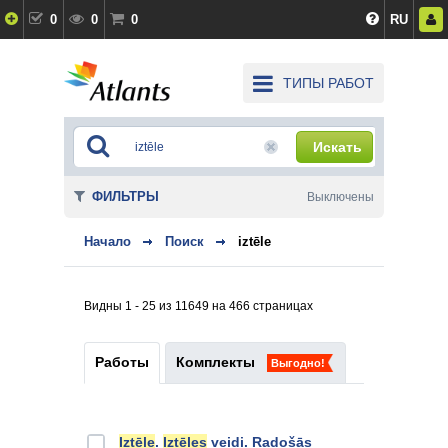
0
0
0
RU
ТИПЫ РАБОТ
Искать
ФИЛЬТРЫ
Выключены
Начало
Поиск
iztēle
Видны 1 - 25 из 11649 на 466 страницах
Работы
Комплекты
Выгодно!
Iztēle
.
Iztēles
veidi. Radošās