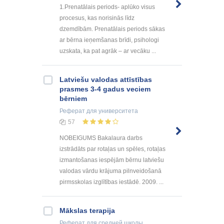
1.Prenatālais periods- aplūko visus
procesus, kas norisinās līdz
dzemdībām. Prenatālais periods sākas
ar bērna ieņemšanas brīdi, psihologi
uzskata, ka pat agrāk – ar vecāku ...
Latviešu valodas attīstības
prasmes 3-4 gadus veciem
bērniem
Реферат
для университета
57
NOBEIGUMS Bakalaura darbs
izstrādāts par rotaļas un spēles, rotaļas
izmantošanas iespējām bērnu latviešu
valodas vārdu krājuma pilnveidošanā
pirmsskolas izglītības iestādē. 2009. ...
Mākslas terapija
Реферат
для средней школы