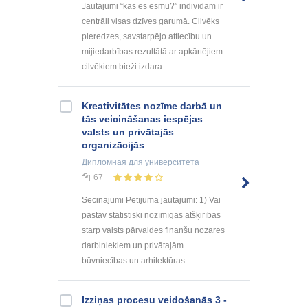
Jautājumi “kas es esmu?” indivīdam ir
centrāli visas dzīves garumā. Cilvēks
pieredzes, savstarpējo attiecību un
mijiedarbības rezultātā ar apkārtējiem
cilvēkiem bieži izdara ...
Kreativitātes nozīme darbā un
tās veicināšanas iespējas
valsts un privātajās
organizācijās
Дипломная
для университета
67
Secinājumi Pētījuma jautājumi: 1) Vai
pastāv statistiski nozīmīgas atšķirības
starp valsts pārvaldes finanšu nozares
darbiniekiem un privātajām
būvniecības un arhitektūras ...
Izziņas procesu veidošanās 3 -