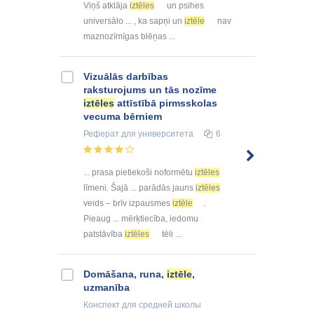
Viņš atklāja
iztēles
un psihes
universālo ... , ka sapņi un
iztēle
nav
maznozīmīgas blēņas ...
Vizuālās darbības
raksturojums un tās nozīme
iztēles
attīstībā pirmsskolas
vecuma bērniem
Реферат
для университета
6
... prasa pietiekoši noformētu
iztēles
līmeni. Šajā ... parādās jauns
iztēles
veids – brīv izpausmes
iztēle
.
Pieaug ... mērķtiecība, iedomu
patstāvība
iztēles
tēli ...
Domāšana, runa,
iztēle
,
uzmanība
Конспект
для средней школы