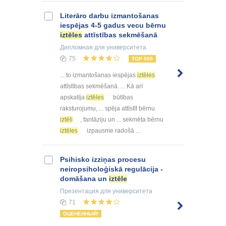
Literāro darbu izmantošanas
iespējas 4-5 gadus vecu bērnu
iztēles
attīstības sekmēšanā
Дипломная
для университета
75
TOP 500
... to izmantošanas iespējas
iztēles
attīstības sekmēšanā. ... Kā arī
apskatīja
iztēles
būtības
raksturojumu, ... spēja attīstīt bērnu
iztēli
, fantāziju un ... sekmēta bērnu
iztēles
izpausme radošā ...
Psihisko izziņas procesu
neiropsiholoģiskā regulācija -
domāšana un
iztēle
Презентация
для университета
71
ОЦЕНЕННЫЙ!