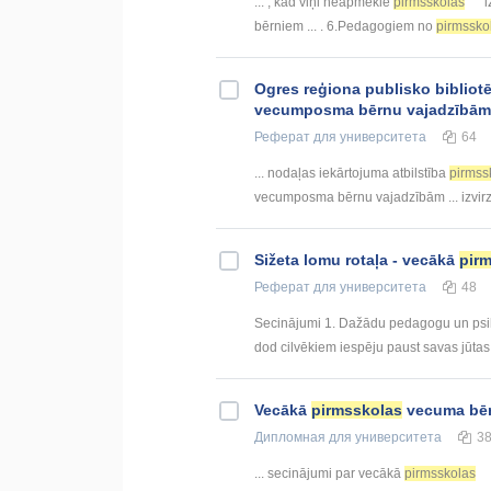
... , kad viņi neapmeklē
pirmsskolas
i
bērniem ... . 6.Pedagogiem no
pirmssko
Ogres reģiona publisko bibliot
vecumposma bērnu vajadzībām
Реферат
для университета
64
... nodaļas iekārtojuma atbilstība
pirmss
vecumposma bērnu vajadzībām ... izvirz
Sižeta lomu rotaļa - vecākā
pir
Реферат
для университета
48
Secinājumi 1. Dažādu pedagogu un psiho
dod cilvēkiem iespēju paust savas jūtas, 
Vecākā
pirmsskolas
vecuma bēr
Дипломная
для университета
3
... secinājumi par vecākā
pirmsskolas