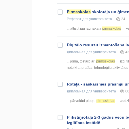
Pirmsskolas
skolotāja un ģimen
Реферат
для университета
24
... attīstīt jau jaunākajā
pirmsskolas
ve
Digitālo resursu izmantošana 
Дипломная
для университета
4
... jomā, tostarp arī
pirmsskolas
izglīt
noteikt ... pratība: tehnoloģiju aktivitātes
Rotaļa - saskarsmes prasmju u
Дипломная
для университета
6
... pārveidot pieeju
pirmsskolas
audzi
Pirkstiņrotaļa 2-3 gadus vecu 
izglītības iestādē