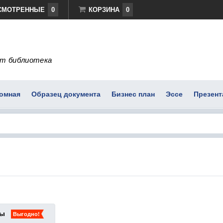
СМОТРЕННЫЕ
0
КОРЗИНА
0
т библиотека
омная
Образец документа
Бизнес план
Эссе
Презент
ты
Выгодно!