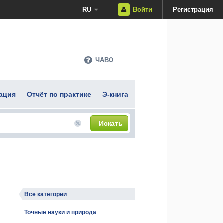
RU
Войти
Регистрация
ЧАВО
ация
Отчёт по практике
Э-книга
Искать
Все категории
Точные науки и природа