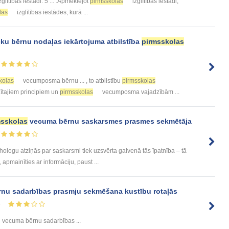
zglītības iestādi. 5 ... .Apmeklējot
pirmsskolas
izglītības iestādi,
las
izglītības iestādes, kurā ...
ēku bērnu nodaļas iekārtojuma atbilstība
pirmsskolas
kolas
vecumposma bērnu ... , to atbilstību
pirmsskolas
ītajiem principiem un
pirmsskolas
vecumposma vajadzībām ...
msskolas
vecuma bērnu saskarsmes prasmes sekmētāja
logu atziņās par saskarsmi tiek uzsvērta galvenā tās īpatnība – tā
apmainīties ar informāciju, paust ...
nu sadarbības prasmju sekmēšana kustību rotaļās
8
vecuma bērnu sadarbības ...