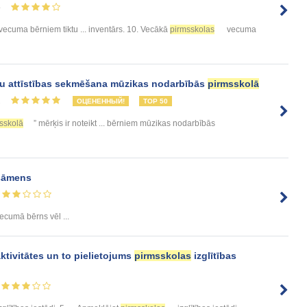
4
vecuma bērniem tiktu ... inventārs. 10. Vecākā
pirmsskolas
vecuma
u attīstības sekmēšana mūzikas nodarbībās
pirmsskolā
2
ОЦЕНЕННЫЙ!
TOP 50
sskolā
” mērķis ir noteikt ... bērniem mūzikas nodarbībās
sāmens
ecumā bērns vēl ...
ktivitātes un to pielietojums
pirmsskolas
izglītības