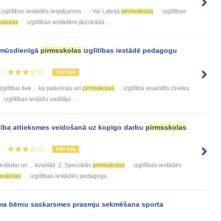
izglītības iestādēs iespējamos ... - Vai Latvijā
pirmsskolas
izglītības
sskolas
izglītības iestādēm jāizstrādā ...
a mūsdienīgā
pirmsskolas
izglītības iestādē pedagogu
5
TOP 500
zglītībai tiek ... ka palielinās arī
pirmsskolas
izglītībā iesaistīto cilvēku
izglītības iestāžu vadītāju ...
bība attieksmes veidošanā uz kopīgo darbu
pirmsskolas
4
TOP 500
iestādei un ... kvalitāti. 2. Speciālās
pirmsskolas
izglītības iestādēs
msskolas
izglītības iestādēs pedagogu ...
 bērnu saskarsmes prasmju sekmēšana sporta