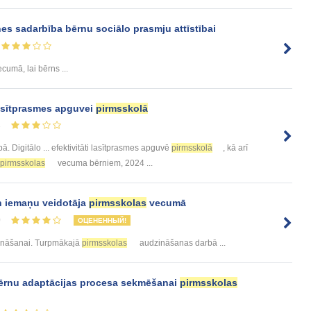
es sadarbība bērnu sociālo prasmju attīstībai
cumā, lai bērns ...
lasītprasmes apguvei
pirmsskolā
3
ībā. Digitālo ... efektivitāti lasītprasmes apguvē
pirmsskolā
, kā arī
pirmsskolas
vecuma bērniem, 2024 ...
n iemaņu veidotāja
pirmsskolas
vecumā
0
ОЦЕНЕННЫЙ!
nāšanai. Turpmākajā
pirmsskolas
audzināšanas darbā ...
bērnu adaptācijas procesa sekmēšanai
pirmsskolas