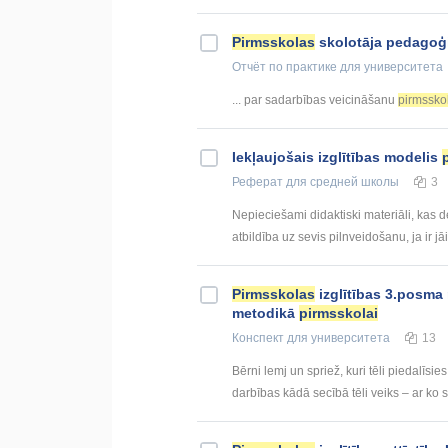
Pirmsskolas
skolotāja pedagoģ
Отчёт по практике
для университета
... par sadarbības veicināšanu
pirmssko
Iekļaujošais izglītības modelis
Реферат
для средней школы
3
Nepieciešami didaktiski materiāli, kas 
atbildība uz sevis pilnveidošanu, ja ir jā
Pirmsskolas
izglītības 3.posma 
metodikā
pirmsskolai
Конспект
для университета
13
Bērni lemj un spriež, kuri tēli piedalīsie
darbības kādā secībā tēli veiks – ar ko s