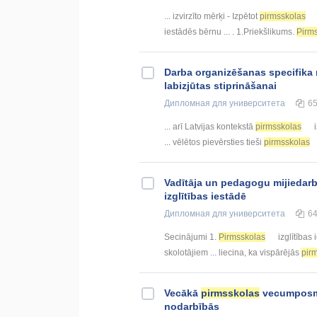
... izvirzīto mērķi - Izpētot
pirmsskolas
iestādēs bērnu ... . 1.Priekšlikums.
Pirm
Darba organizēšanas specifik
labizjūtas stiprināšanai
Дипломная
для университета
6
... arī Latvijas kontekstā
pirmsskolas
i
... vēlētos pievērsties tieši
pirmsskolas
Vadītāja un pedagogu mijiedar
izglītības iestādē
Дипломная
для университета
6
Secinājumi 1.
Pirmsskolas
izglītības 
skolotājiem ... liecina, ka vispārējās
pir
Vecākā
pirmsskolas
vecumposma
nodarbībās