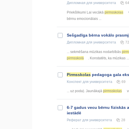
Дипломная
для университета
6
Priekšlikumi Lai vecākā
pirmsskolas
bērnu emocionālais ...
Sešgadīga bērna vokālo prasmj
Дипломная
для университета
7
... sekmēšana mūzikas nodarbībās
pirm
pirmsskolā
. Konstatēts, ka mūzikas ...
Pirmsskolas
pedagoga gala ek
Конспект
для университета
69
... uz poda). Jaunākajā
pirmsskolas
v
6-7 gadus vecu bērnu fiziskās a
iestādē
Реферат
для университета
28