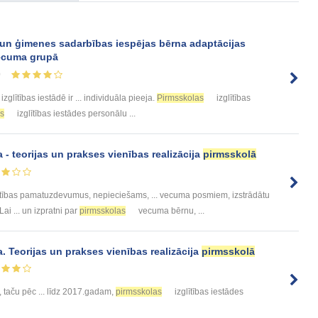
s un ģimenes sadarbības iespējas bērna adaptācijas
cuma grupā
0
izglītības iestādē ir ... individuāla pieeja.
Pirmsskolas
izglītības
as
izglītības iestādes personālu ...
- teorijas un prakses vienības realizācija
pirmsskolā
ītības pamatuzdevumus, nepieciešams, ... vecuma posmiem, izstrādātu
 ... un izpratni par
pirmsskolas
vecuma bērnu, ...
 Teorijas un prakses vienības realizācija
pirmsskolā
taču pēc ... līdz 2017.gadam,
pirmsskolas
izglītības iestādes