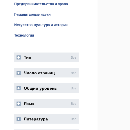
Предпринимательство и право
Гуманитарные науки
Искусство, культура и история
Технологии
Тип
Все
Число страниц
Все
Общий уровень
Все
Язык
Все
Литература
Все