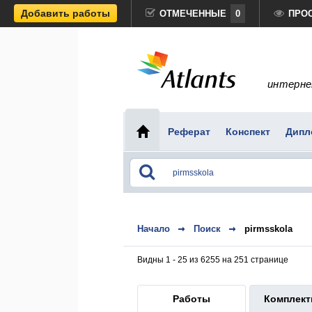
Добавить работы
ОТМЕЧЕННЫЕ
0
ПРО
интерне
Реферат
Конспект
Дипл
Начало
Поиск
pirmsskola
Видны 1 - 25 из 6255 на 251 странице
Работы
Комплек