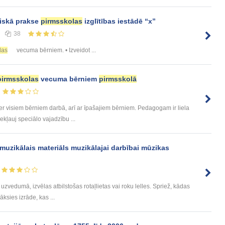
iskā prakse
pirmsskolas
izglītības iestādē “x”
38
las
vecuma bērniem. • Izveidot ...
pirmsskolas
vecuma bērniem
pirmsskolā
der visiem bērniem darbā, arī ar īpašajiem bērniem. Pedagogam ir liela
iekļauj speciālo vajadzību ...
muzikālais materiāls muzikālajai darbībai mūzikas
s uzvedumā, izvēlas atbilstošas rotaļlietas vai roku lelles. Spriež, kādas
āksies izrāde, kas ...