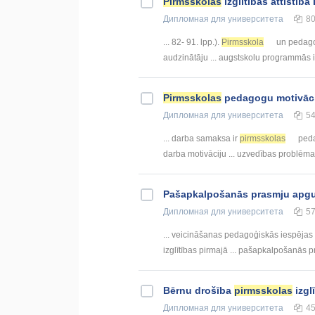
Pirmsskolas
izglītības attīstīb
Дипломная
для университета
8
... 82- 91. lpp.).
Pirmsskola
un pedagoģ
audzinātāju ... augstskolu programmās 
Pirmsskolas
pedagogu motivāci
Дипломная
для университета
5
... darba samaksa ir
pirmsskolas
peda
darba motivāciju ... uzvedības problēma
Pašapkalpošanās prasmju apg
Дипломная
для университета
5
... veicināšanas pedagoģiskās iespējas
izglītības pirmajā ... pašapkalpošanās
Bērnu drošība
pirmsskolas
izgl
Дипломная
для университета
4