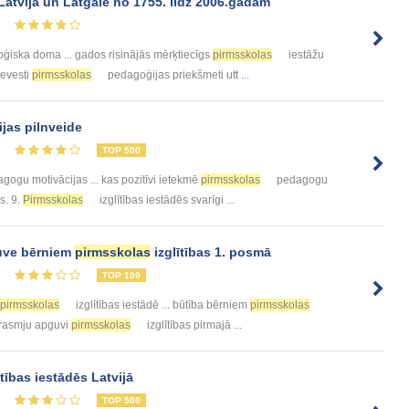
a Latvijā un Latgalē no 1755. līdz 2006.gadam
0
iska doma ... gados risinājās mērķtiecīgs
pirmsskolas
iestāžu
ievesti
pirmsskolas
pedagoģijas priekšmeti utt ...
jas pilnveide
4
TOP 500
gogu motivācijas ... kas pozitīvi ietekmē
pirmsskolas
pedagogu
s. 9.
Pirmsskolas
izglītības iestādēs svarīgi ...
uve bērniem
pirmsskolas
izglītības 1. posmā
7
TOP 100
pirmsskolas
izglītības iestādē ... būtība bērniem
pirmsskolas
 prasmju apguvi
pirmsskolas
izglītības pirmajā ...
ītības iestādēs Latvijā
5
TOP 500