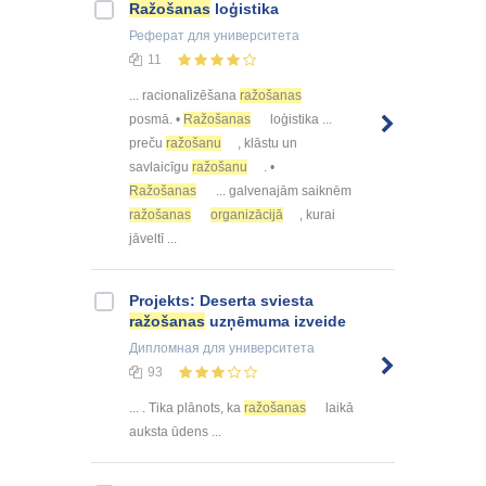
Ražošanas
loģistika
Реферат
для университета
11
... racionalizēšana
ražošanas
posmā. •
Ražošanas
loģistika ...
preču
ražošanu
, klāstu un
savlaicīgu
ražošanu
. •
Ražošanas
... galvenajām saiknēm
ražošanas
organizācijā
, kurai
jāveltī ...
Projekts: Deserta sviesta
ražošanas
uzņēmuma izveide
Дипломная
для университета
93
... . Tika plānots, ka
ražošanas
laikā
auksta ūdens ...