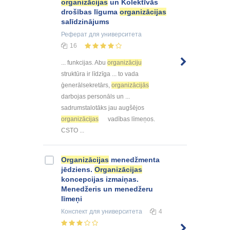
organizācijas
un Kolektīvās
drošības līguma
organizācijas
salīdzinājums
Реферат
для университета
16
... funkcijas. Abu
organizāciju
struktūra ir līdzīga ... to vada
ģenerālsekretārs,
organizācijās
darbojas personāls un ...
sadrumstalotāks jau augšējos
organizācijas
vadības līmeņos.
CSTO ...
Organizācijas
menedžmenta
jēdziens.
Organizācijas
koncepcijas izmaiņas.
Menedžeris un menedžeru
līmeņi
Конспект
для университета
4