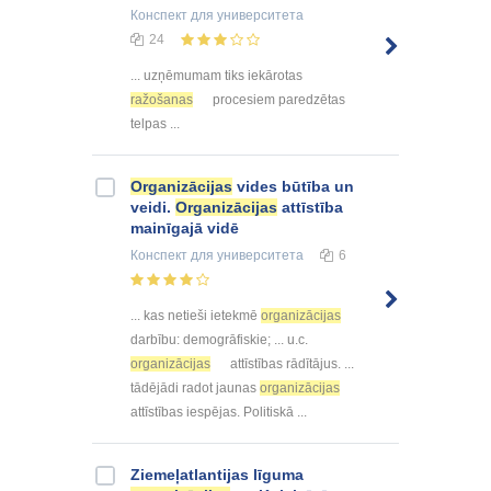
Конспект
для университета
24
... uzņēmumam tiks iekārotas
ražošanas
procesiem paredzētas
telpas ...
Organizācijas
vides būtība un
veidi.
Organizācijas
attīstība
mainīgajā vidē
Конспект
для университета
6
... kas netieši ietekmē
organizācijas
darbību: demogrāfiskie; ... u.c.
organizācijas
attīstības rādītājus. ...
tādējādi radot jaunas
organizācijas
attīstības iespējas. Politiskā ...
Ziemeļatlantijas līguma