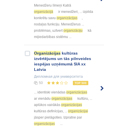
Menedžeru līmeņi Katrā
organizācijā
ir menedžeri, ... izpilda
konkrētu savu
organizācijas
,
nodaļas funkciju. Menedžerus ...
problēmas, uztvert
organizāciju
kā
mijiedarbības sistēmu ...
Organizācijas
kultūras
izvērtējums un tās pilnveides
iespējas uzņēmumā SIA xx
Latvia
Дипломная
для университета
50
TOP 500
... identiski vienādas
organizācijas
ar vienādu
organizācijas
kultūru, ...
aplūkos vairākās
organizācijas
kultūras definīcijas, ...
organizācijai
jāsper pielāgoties. Izpratne par
organizācijas
...