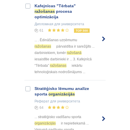
Kafejnīcas "Tērbata"
ražošanas
procesa
optimizācija
Дипломная
для университета
61
TOP 500
... . Ēdināšanas uzņēmumu
ražošanas
pārvaldība ir sarežģīts ...
darbiniekiem, tomēr
ražošanā
iesaistītie darbinieki ir ... 3. Kafejnīcā
“Tērbata”
ražošanas
iekārtu
tehnoloģiskais nodrošinājums ...
Stratēģisko lēmumu analīze
sporta
organizācijās
Реферат
для университета
64
... stratēģisko vadīšanu sporta
organizācijās
ir nepietiekamā ...
Vairumā gadījumu sporta