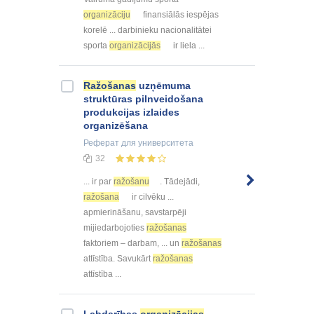
organizāciju
finansiālās iespējas
korelē ... darbinieku nacionalitātei
sporta
organizācijās
ir liela ...
Ražošanas
uzņēmuma
struktūras pilnveidošana
produkcijas izlaides
organizēšana
Реферат
для университета
32
... ir par
ražošanu
. Tādejādi,
ražošana
ir cilvēku ...
apmierināšanu, savstarpēji
mijiedarbojoties
ražošanas
faktoriem – darbam, ... un
ražošanas
attīstība. Savukārt
ražošanas
attīstība ...