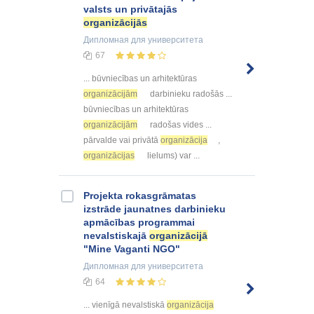
valsts un privātajās
organizācijās
Дипломная
для университета
67
... būvniecības un arhitektūras
organizācijām
darbinieku radošās ...
būvniecības un arhitektūras
organizācijām
radošas vides ...
pārvalde vai privātā
organizācija
,
organizācijas
lielums) var ...
Projekta rokasgrāmatas
izstrāde jaunatnes darbinieku
apmācības programmai
nevalstiskajā
organizācijā
"Mine Vaganti NGO"
Дипломная
для университета
64
... vienīgā nevalstiskā
organizācija