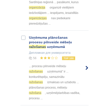
Sardīnijas reģionā ... pasākumi, kurus
organizācija
organizē vietējiem
iedzīvotājiem ... iespējams, iesaistītās
organizācijas
nav pietiekami
pieredzējušas ...
Uzņēmuma plānošanas
procesu pilnveide mēbeļu
ražošanas
uzņēmumā
Дипломная
для университета
56
TOP 100
... procesu pilnveide mēbeļu
ražošanas
uzņēmumā” ir ...
konkurētspēju, samazinātu
ražošanas
izmaksas un uzlabotu ...
plānošanas process, mēbeļu
ražošana
, uzņēmējdarbības vadība,
procesu ...