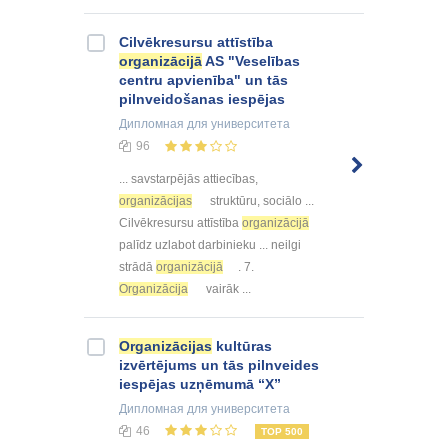
Cilvēkresursu attīstība
organizācijā
AS "Veselības
centru apvienība" un tās
pilnveidošanas iespējas
Дипломная
для университета
96
... savstarpējās attiecības,
organizācijas
struktūru, sociālo ...
Cilvēkresursu attīstība
organizācijā
palīdz uzlabot darbinieku ... neilgi
strādā
organizācijā
. 7.
Organizācija
vairāk ...
Organizācijas
kultūras
izvērtējums un tās pilnveides
iespējas uzņēmumā “X”
Дипломная
для университета
46
TOP 500