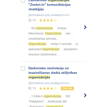
Labdarības
organizācijas
"Ziedot.lv" komunikācijas
stratēģija
Дипломная
для университета
49
... šīs
organizācijas
misijas
īstenošanai.
Organizācija
nav ...
(ziedošanas) princips.
Organizācijas
misija ir veicināt ... .lv,
apkopojot
organizācijas
pieejamos
resursus (darbiniekus ...
Darbinieku motivācija un
iesaistīšanas darbā atšķirības
organizācijās
Дипломная
для университета
78
TOP 500
...  Kāda ir
organizācijas
SIA
“Pakāpiens” ... koeficients SIA
‘’Pakāpiens’’
organizācijas