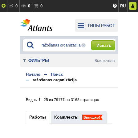
0
0
0
RU
ТИПЫ РАБОТ
Искать
ФИЛЬТРЫ
Выключены
Начало
Поиск
ražošanas organizācija
Видны 1 - 25 из 79177 на 3168 страницах
Работы
Комплекты
Выгодно!