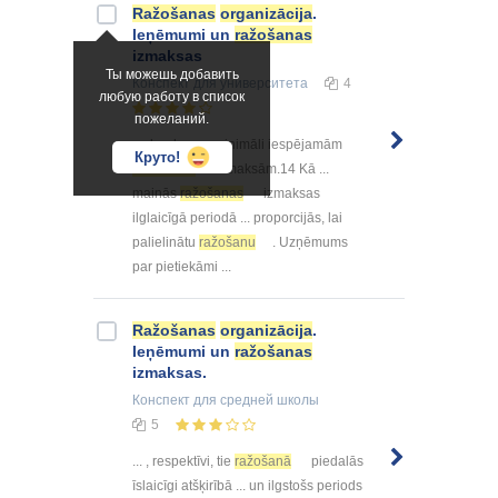
Ražošanas
organizācija
.
Ieņēmumi un
ražošanas
izmaksas
Ты можешь добавить
Конспект
для университета
4
любую работу в список
пожеланий.
... daudzuma minimāli iespējamām
Круто!
ražošanas
izmaksām.14 Kā ...
mainās
ražošanas
izmaksas
ilglaicīgā periodā ... proporcijās, lai
palielinātu
ražošanu
. Uzņēmums
par pietiekāmi ...
Ražošanas
organizācija
.
Ieņēmumi un
ražošanas
izmaksas.
Конспект
для средней школы
5
... , respektīvi, tie
ražošanā
piedalās
īslaicīgi atšķirībā ... un ilgstošs periods