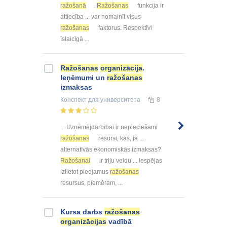
ražošanā
.
Ražošanas
funkcija ir
attiecība ... var nomainīt visus
ražošanas
faktorus. Respektīvi
īslaicīgā ...
Ražošanas
organizācija
.
Ieņēmumi un
ražošanas
izmaksas
Конспект
для университета
8
... Uzņēmējdarbībai ir nepieciešami
ražošanas
resursi, kas, ja ...
alternatīvās ekonomiskās izmaksas?
Ražošanai
ir triju veidu ... iespējas
izlietot pieejamus
ražošanas
resursus, piemēram, ...
Kursa darbs
ražošanas
organizācijas
vadībā