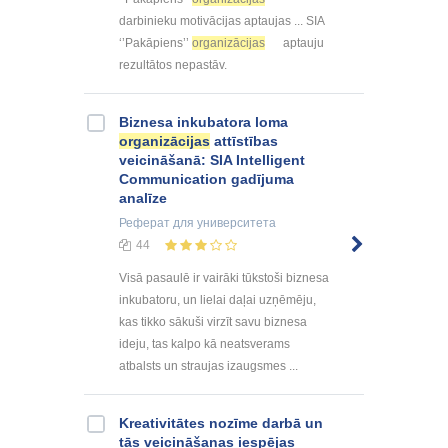
darbinieku motivācijas aptaujas ... SIA
‘’Pakāpiens’’
organizācijas
aptauju
rezultātos nepastāv.
Biznesa inkubatora loma
organizācijas
attīstības
veicināšanā: SIA Intelligent
Communication gadījuma
analīze
Реферат
для университета
44
Visā pasaulē ir vairāki tūkstoši biznesa
inkubatoru, un lielai daļai uzņēmēju,
kas tikko sākuši virzīt savu biznesa
ideju, tas kalpo kā neatsverams
atbalsts un straujas izaugsmes ...
Kreativitātes nozīme darbā un
tās veicināšanas iespējas