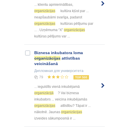
... klientu apmierinātības,
organizācijas
kultūra kļūst par ...
neapšaubāmi svarīga, padarot
organizācijas
kultūras pētījumu par
... . Uzņēmuma “X”
organizācijas
kultūras pētījums var ...
Biznesa inkubatora loma
organizācijas
attīstības
veicināšanā
Дипломная
для университета
79
TOP 500
... ieguldīts vienā inkubējamā
organizācijā
? Vai biznesa
inkubators ... veicina inkubējamās
organizācijas
attīstību? Tāpat ir ...
nākotnē. Jaunas
organizācijas
izveides sākumposmā ir ...