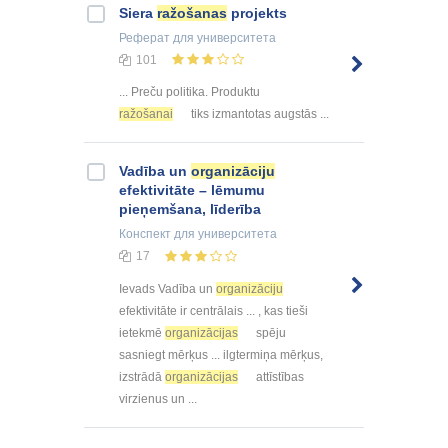
Siera
ražošanas
projekts
Реферат
для университета
101
... Preču politika. Produktu
ražošanai
tiks izmantotas augstās ...
Vadība un
organizāciju
efektivitāte – lēmumu
pieņemšana, līderība
Конспект
для университета
17
Ievads Vadība un
organizāciju
efektivitāte ir centrālais ... , kas tieši
ietekmē
organizācijas
spēju
sasniegt mērķus ... ilgtermiņa mērķus,
izstrādā
organizācijas
attīstības
virzienus un ...