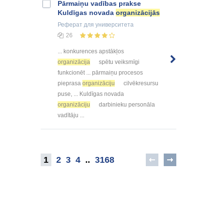
Pārmaiņu vadības prakse
Kuldīgas novada
organizācijās
Реферат
для университета
26
... konkurences apstākļos
organizācija
spētu veiksmīgi
funkcionēt ... pārmaiņu procesos
pieprasa
organizāciju
cilvēkresursu
puse, ... Kuldīgas novada
organizāciju
darbinieku personāla
vadītāju ...
1
2
3
4
..
3168