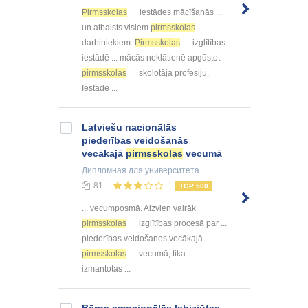
Pirmsskolas
iestādes mācīšanās ...
un atbalsts visiem
pirmsskolas
darbiniekiem:
Pirmsskolas
izglītības
iestādē ... mācās neklātienē apgūstot
pirmsskolas
skolotāja profesiju.
Iestāde ...
Latviešu nacionālās
piederības veidošanās
vecākajā
pirmsskolas
vecumā
Дипломная
для университета
81
TOP 500
... vecumposmā. Aizvien vairāk
pirmsskolas
izglītības procesā par ...
piederības veidošanos vecākajā
pirmsskolas
vecumā, tika
izmantotas ...