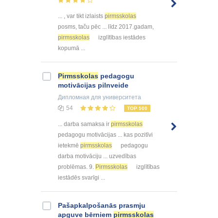
... , var tikt izlaists
pirmsskolas
posms, taču pēc ... līdz 2017.gadam,
pirmsskolas
izglītības iestādes
kopumā ...
Pirmsskolas
pedagogu
motivācijas pilnveide
Дипломная
для университета
54
TOP 500
... darba samaksa ir
pirmsskolas
pedagogu motivācijas ... kas pozitīvi
ietekmē
pirmsskolas
pedagogu
darba motivāciju ... uzvedības
problēmas. 9.
Pirmsskolas
izglītības
iestādēs svarīgi ...
Pašapkalpošanās prasmju
apguve bērniem
pirmsskolas