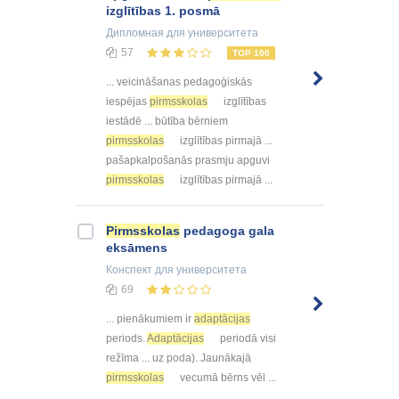
izglītības 1. posmā
Дипломная
для университета
57
TOP 100
... veicināšanas pedagoģiskās
iespējas
pirmsskolas
izglītības
iestādē ... būtība bērniem
pirmsskolas
izglītības pirmajā ...
pašapkalpošanās prasmju apguvi
pirmsskolas
izglītības pirmajā ...
Pirmsskolas
pedagoga gala
eksāmens
Конспект
для университета
69
... pienākumiem ir
adaptācijas
periods.
Adaptācijas
periodā visi
režīma ... uz poda). Jaunākajā
pirmsskolas
vecumā bērns vēl ...