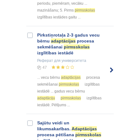
periodu, piemēram, vecāku ...
mazināšanu; 5. Pirms
pirmsskolas
izglītības iestādes gaitu ...
Pirkstiņrotaļa 2-3 gadus vecu
bērnu
adaptācijas
procesa
sekmēšanai
pirmsskolas
izglītības iestādē
Реферат
для университета
47
... vecu bērnu
adaptācijas
procesa
sekmēšanai
pirmsskolas
izglītības
iestādē ... gadus vecu bērnu
adaptāciju
pirmsskolas
izglītības
iestādē. Pētījums ...
Sajūtu veidi un
likumsakarības.
Adaptācijas
procesa pētīšana
pirmsskolas