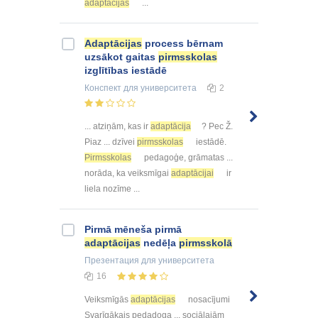
adaptācijas
...
Adaptācijas
process bērnam
uzsākot gaitas
pirmsskolas
izglītības iestādē
Конспект
для университета
2
... atziņām, kas ir
adaptācija
? Pec Ž.
Piaz ... dzīvei
pirmsskolas
iestādē.
Pirmsskolas
pedagoģe, grāmatas ...
norāda, ka veiksmīgai
adaptācijai
ir
liela nozīme ...
Pirmā mēneša pirmā
adaptācijas
nedēļa
pirmsskolā
Презентация
для университета
16
Veiksmīgās
adaptācijas
nosacījumi
Svarīgākais pedadoga ... sociālajām