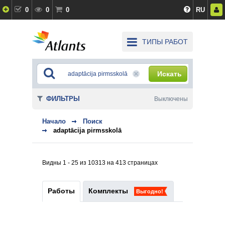
0
0
0
RU
ТИПЫ РАБОТ
Искать
ФИЛЬТРЫ
Выключены
Начало
Поиск
adaptācija pirmsskolā
Видны 1 - 25 из 10313 на 413 страницах
Работы
Комплекты
Выгодно!