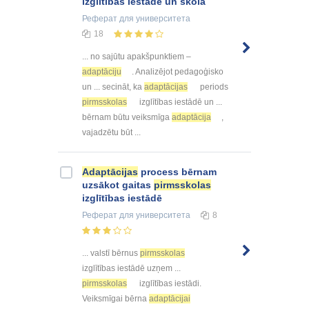
izglītības iestādē un skolā
Реферат
для университета
18
... no sajūtu apakšpunktiem –
adaptāciju
. Analizējot pedagoģisko
un ... secināt, ka
adaptācijas
periods
pirmsskolas
izglītības iestādē un ...
bērnam būtu veiksmīga
adaptācija
,
vajadzētu būt ...
Adaptācijas
process bērnam
uzsākot gaitas
pirmsskolas
izglītības iestādē
Реферат
для университета
8
... valstī bērnus
pirmsskolas
izglītības iestādē uzņem ...
pirmsskolas
izglītības iestādi.
Veiksmīgai bērna
adaptācijai