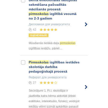
Bērna emocionālās labizjūtas
sekmēšana pašvadītās
mācīšanās procesā
pirmsskolas
izglītībā vecumā
no 2-3 gadiem
Дипломная
для университета
42
ОЦЕНЕННЫЙ!
Mūsdienās lielākā daļa
pirmsskolas
izglītības iestāžu, pāriet ...
Pirmsskolas
izglītības iestādes
skolotāja darbība
pedagoģiskajā procesā
Реферат
для университета
27
Secinājumi 1. P.i.i. skolotājai ir
jāattīstīta katra bērna aktivitāti (ētiski
estētisko, intelektuālo, fizisko), veidojot
iekšēju vēlmi izzināt apkārtējo pasauli