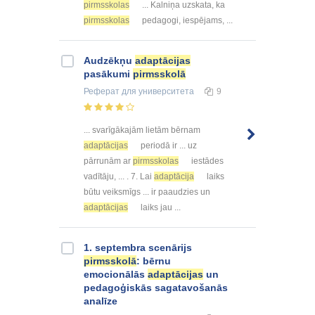
pirmsskolas
... Kalniņa uzskata, ka
pirmsskolas
pedagogi, iespējams, ...
Audzēkņu
adaptācijas
pasākumi
pirmsskolā
Реферат
для университета
9
... svarīgākajām lietām bērnam
adaptācijas
periodā ir ... uz
pārrunām ar
pirmsskolas
iestādes
vadītāju, ... . 7. Lai
adaptācija
laiks
būtu veiksmīgs ... ir paaudzies un
adaptācijas
laiks jau ...
1. septembra scenārijs
pirmsskolā
: bērnu
emocionālās
adaptācijas
un
pedagoģiskās sagatavošanās
analīze