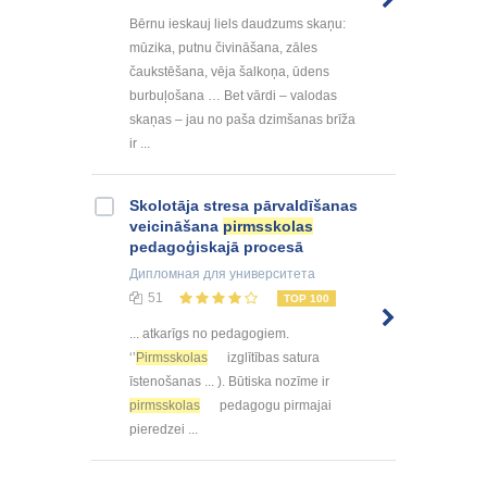
Bērnu ieskauj liels daudzums skaņu:
mūzika, putnu čivināšana, zāles
čaukstēšana, vēja šalkoņa, ūdens
burbuļošana … Bet vārdi – valodas
skaņas – jau no paša dzimšanas brīža
ir ...
Skolotāja stresa pārvaldīšanas
veicināšana
pirmsskolas
pedagoģiskajā procesā
Дипломная
для университета
51
TOP 100
... atkarīgs no pedagogiem.
‘’
Pirmsskolas
izglītības satura
īstenošanas ... ). Būtiska nozīme ir
pirmsskolas
pedagogu pirmajai
pieredzei ...