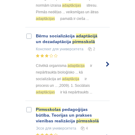
normām izraisa
adaptācijas
stresu.
Pirmās nedēļas ... veiksmīgas un ātras
adaptācijas
pamatā ir cieša ...
Bērnu socializācija
adaptācijā
un dezadaptācija
pirmsskolā
Конспект
для университета
2
Cilvēkā organisma
adaptācija
ir
nepārtraukta bioloģisko ... kā
socializācija ari
adaptācija
ir
process un ... ,2009). 1. Sociālais
adaptācijas
ir kā nepārtraukts ...
Pirmsskolas
pedagoģijas
būtība. Teorijas un prakses
vienības realizācija
pirmsskolā
Эссе
для университета
4