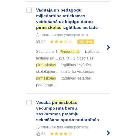
Vadītāja un pedagogu
mijiedarbība attieksmes
veidošanā uz kopīgo darbu
pirmsskolas
izglītības iestādē
Дипломная
для университета
64
TOP 500
Secinājumi 1.
Pirmsskolas
izglītības
iestādei un ... kvalitāti. 2. Speciālās
pirmsskolas
izglītības iestādēs
skolotājiem ... liecina, ka vispārējās
pirmsskolas
izglītības iestādēs
pedagogu ...
Vecākā
pirmsskolas
vecumposma bērnu
saskarsmes prasmju
sekmēšana sporta nodarbībās
Дипломная
для университета
64