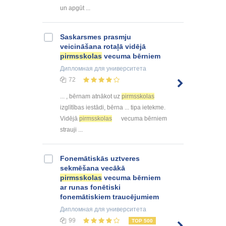
un apgūt ...
Saskarsmes prasmju
veicināšana rotaļā vidējā
pirmsskolas
vecuma bērniem
Дипломная
для университета
72
... , bērnam atnākot uz
pirmsskolas
izglītības iestādi, bērna ... tipa ietekme.
Vidējā
pirmsskolas
vecuma bērniem
strauji ...
Fonemātiskās uztveres
sekmēšana vecākā
pirmsskolas
vecuma bērniem
ar runas fonētiski
fonemātiskiem traucējumiem
Дипломная
для университета
99
TOP 500