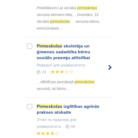
Priekšlikumi Lai vecākā
pirmsskolas
vecuma bērniem tiktu ... inventārs. 10.
Vecākā
pirmsskolas
vecuma bērnu
emocionālais ...
Pirmsskolas
skolotāja un
ģimenes sadarbība bērnu
sociālo prasmju attīstībai
Реферат
для университета
24
... attīstīt jau jaunākajā
pirmsskolas
vecumā, lai bērns ...
Pirmsskolas
izglītības agrīnās
prakses atskaite
Отчёт по практике
для
университета
69