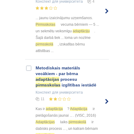
Конспект
для университета
4
... jaunu izaicinājumu uzņemšanos.
Pirmsskolas
vecuma bērniem — 5 ...
un sekmētu veiksmīgu
adaptāciju
.
Šajā darbā tiek ... loma un nozīme
pirmsskolā
, izskatītas bērnu
attīstības ...
Metodiskais materiāls
vecākiem - par bērna
adaptācijas
procesu
pirmsskolas
izglītības iestādē
Конспект
для университета
11
Kas ir
adaptācija
?
Adaptācija
ir
pielāgošanās jaunai ... . (VISC, 2016)
Adaptācijas
laiks
pirmsskolā
ir
dabisks process ... , un katram bērnam