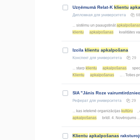
Uzņēmumā Relat-K
klientu
apka
Дипломная
для университета
6
... sistēmu un paaugstināt
apkalpošana
klientu
apkalpošanas
kvalitātes vad
Izcila
klientu
apkalpošana
Конспект
для университета
29
... starp
klientu
apkalpošanas
spec
Klientu
apkalpošanas
... . Toties 
SIA "Jānis Roze vairumtirdznie
Реферат
для университета
29
... kas ietekmē organizācijas
kultūru
,
apkalpošanas
brīdī. 4. Novērojums ..
Klientu
apkalpošanas
raksturo