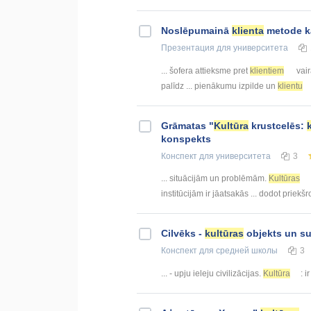
Noslēpumainā
klienta
metode 
Презентация
для университета
... šofera attieksme pret
klientiem
vair
palīdz ... pienākumu izpilde un
klientu
Grāmatas "
Kultūra
krustcelēs:
konspekts
Конспект
для университета
3
... situācijām un problēmām.
Kultūras
institūcijām ir jāatsakās ... dodot priek
Cilvēks -
kultūras
objekts un su
Конспект
для средней школы
3
... - upju ieleju civilizācijas.
Kultūra
: i