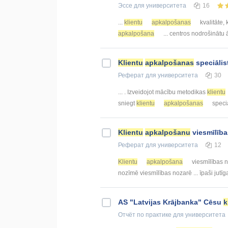
Эссе
для университета
16
...
klientu
apkalpošanas
kvalitāte,
apkalpošana
... centros nodrošinātu
Klientu
apkalpošanas
speciālis
Реферат
для университета
30
... . Izveidojot mācību metodikas
klientu
sniegt
klientu
apkalpošanas
specia
Klientu
apkalpošanu
viesmīlība
Реферат
для университета
12
Klientu
apkalpošana
viesmīlības n
nozīmē viesmīlības nozarē ... īpaši jutīg
AS "Latvijas Krājbanka" Cēsu
k
Отчёт по практике
для университета