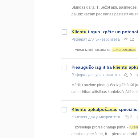
Stundas gaita: 1. Sēžot aplī, pasniedzēj
palūdz katram pēc kārtas pastāstīt visie
Klientu
tirgus izpēte un potenc
Реферат
для университета
12
... viesu izmitināšana un
apkalpošanas
Pieaugušo izglītība
klientu
apk
Реферат
для университета
9
Mēdiju nozīme pieaugušo izglītībā Kā ja
sabiedrības attīstības kontekstā. Attīstot
Klientu
apkalpošanas
speciālis
Конспект
для университета
2
... izvēlētajā profesionālajā jomā: •
Klien
atbalsta speciālists, ir ... pieredze darbā