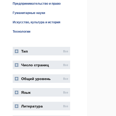
Предпринимательство и право
Гуманитарные науки
Искусство, культура и история
Технологии
Тип
Все
Число страниц
Все
Общий уровень
Все
Язык
Все
Литература
Все