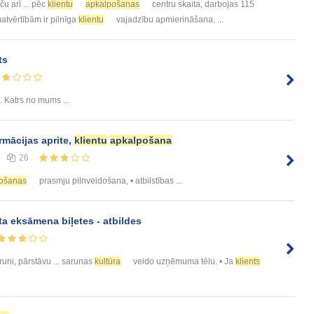
aču arī ... pēc
klientu
apkalpošanas
centru skaita, darbojas 115
matvērtībām ir pilnīga
klientu
vajadzību apmierināšana, ...
ts
. Katrs no mums ...
rmācijas aprite,
klientu
apkalpošana
26
ošanas
prasmju pilnveidošana, • atbilstības ...
ta eksāmena biļetes - atbildes
runi, pārstāvu ... sarunas
kultūra
veido uzņēmuma tēlu. • Ja
klients