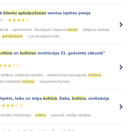
kā
klientu
apkalpošanas
servisa izpētes pieeja
17
āk kā ... apmierinošs. Secinājumi Slepenā
klienta
pētījumu metode
apkalpošana
. Lai secinājumi būtu ...
kultūra
un
kultūras
institūcijas 21. gadsimta sākumā”
vērtības, institūciju darbība ... konkurences pieaugums.
Kultūras
šroku noteiktām
kultūras
izpausmes formām, ...
bjekts, laiks un telpa
kultūrā
. Daba,
kultūra
, civilizācija
r senākā civilizācijas ...
kultūra
pasaulē, valdīja vairākas ...