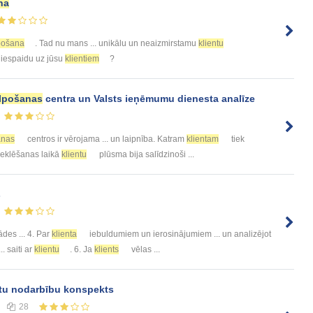
na
pošana
. Tad nu mans ... unikālu un neaizmirstamu
klientu
. iespaidu uz jūsu
klientiem
?
lpošanas
centra un Valsts ieņēmumu dienesta analīze
anas
centros ir vērojama ... un laipnība. Katram
klientam
tiek
meklēšanas laikā
klientu
plūsma bija salīdzinoši ...
s
tādes ... 4. Par
klienta
iebuldumiem un ierosinājumiem ... un analizējot
. saiti ar
klientu
. 6. Ja
klients
vēlas ...
tu nodarbību konspekts
28