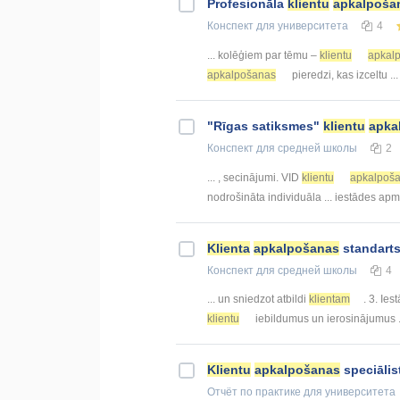
Profesionāla
klientu
apkalpoša
Конспект
для университета
4
... kolēģiem par tēmu –
klientu
apkal
apkalpošanas
pieredzi, kas izceltu ..
"Rīgas satiksmes"
klientu
apka
Конспект
для средней школы
2
... , secinājumi. VID
klientu
apkalpoš
nodrošināta individuāla ... iestādes ap
Klienta
apkalpošanas
standart
Конспект
для средней школы
4
... un sniedzot atbildi
klientam
. 3. Ies
klientu
iebildumus un ierosinājumus ..
Klientu
apkalpošanas
speciālis
Отчёт по практике
для университета