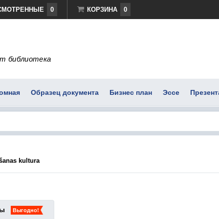
СМОТРЕННЫЕ
0
КОРЗИНА
0
т библиотека
омная
Образец документа
Бизнес план
Эссе
Презент
šanas kultura
ты
Выгодно!