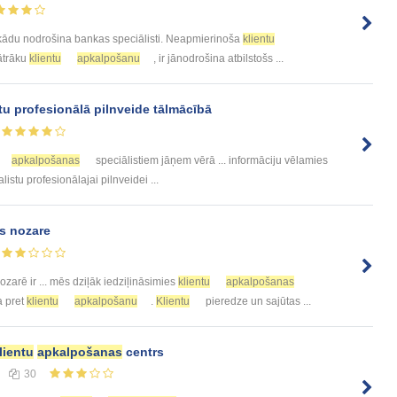
 kādu nodrošina bankas speciālisti. Neapmierinoša
klientu
 ātrāku
klientu
apkalpošanu
, ir jānodrošina atbilstošs ...
tu profesionālā pilnveide tālmācībā
apkalpošanas
speciālistiem jāņem vērā ... informāciju vēlamies
listu profesionālajai pilnveidei ...
s nozare
ozarē ir ... mēs dziļāk iedziļināsimies
klientu
apkalpošanas
a pret
klientu
apkalpošanu
.
Klientu
pieredze un sajūtas ...
lientu
apkalpošanas
centrs
30