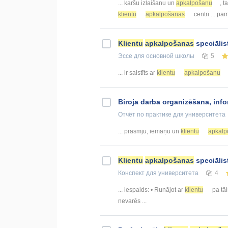
... karšu izlaišanu un
apkalpošanu
, t
klientu
apkalpošanas
centri ... pa
Klientu
apkalpošanas
speciālis
Эссе
для основной школы
5
... ir saistīts ar
klientu
apkalpošanu
Biroja darba organizēšana, info
Отчёт по практике
для университета
... prasmju, iemaņu un
klientu
apkalp
Klientu
apkalpošanas
speciālis
Конспект
для университета
4
... iespaids: • Runājot ar
klientu
pa tāl
nevarēs ...