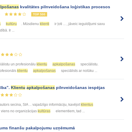
lpošanas
kvalitātes pilnveidošana loģistikas procesos
8
TOP 500
s
kultūru
. Mūsdienu
klienti
ir ļoti ... , jāveic ieguldījumi savu
ībā. Ir ...
iālistu un profesionālu
klientu
apkalpošanas
speciālistu.
profesionāls
klientu
apkalpošanas
speciālists ar nolūku ...
cība”.
Klientu
apkalpošanas
pilnveidošanas iespējas
 autors secina, SIA ... vajadzīgo informāciju, kavējot
klientus
. viens no organizācijas
kultūras
elementiem, tad ...
jums finanšu pakalpojumu uzņēmumā