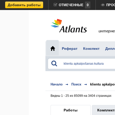
Добавить работы
ОТМЕЧЕННЫЕ
0
ПРО
интерне
Реферат
Конспект
Дипл
Начало
Поиск
klientu apkalpo
Видны 1 - 25 из 85099 на 3404 страницах
Работы
Комплек