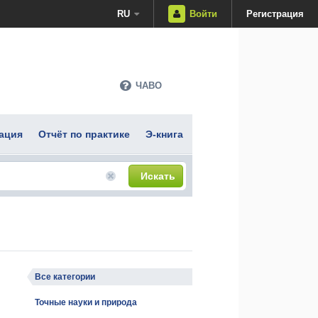
RU
Войти
Регистрация
ЧАВО
ация
Отчёт по практике
Э-книга
Искать
Все категории
Точные науки и природа