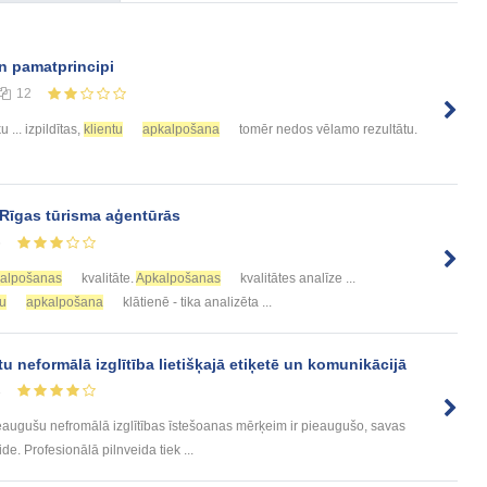
 pamatprincipi
12
ku ... izpildītas,
klientu
apkalpošana
tomēr nedos vēlamo rezultātu.
 Rīgas tūrisma aģentūrās
6
alpošanas
kvalitāte.
Apkalpošanas
kvalitātes analīze ...
tu
apkalpošana
klātienē - tika analizēta ...
u neformālā izglītība lietišķajā etiķetē un komunikācijā
8
ugušu nefromālā izglītības īstešoanas mērķeim ir pieaugušo, savas
de. Profesionālā pilnveida tiek ...