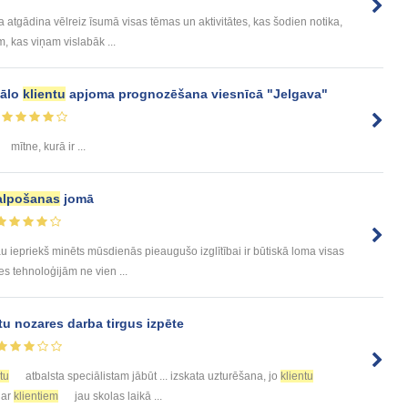
a atgādina vēlreiz īsumā visas tēmas un aktivitātes, kas šodien notika,
m, kas viņam vislabāk ...
iālo
klientu
apjoma prognozēšana viesnīcā "Jelgava"
mītne, kurā ir ...
alpošanas
jomā
u iepriekš minēts mūsdienās pieaugušo izglītībai ir būtiskā loma visas
ies tehnoloģijām ne vien ...
tu nozares darba tirgus izpēte
tu
atbalsta speciālistam jābūt ... izskata uzturēšana, jo
klientu
 ar
klientiem
jau skolas laikā ...