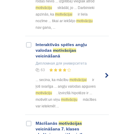
rodas nevis ... izglītība) vieglāk atrod
motivāciju
strādāt, jo ... Darbinieki
apzinās, ka
motivācijai
ir liela
nozīme ... tikai ar iekšējo
motivāciju
nav gana, ...
Interaktīvās spēles angļu
valodas
motivācijas
veicināšanā
Дипломная
для университета
63
... secina, ka mācību
motivācijai
ir
ļoti svarīga ... angļu valodas apguves
motivāciju
. Izvirzītā hipotēze ir ...
motivēt un viņu
motivāciju
mācīties
var ietekmēt ...
Mācīšanās
motivācijas
veicināšana 7. klases