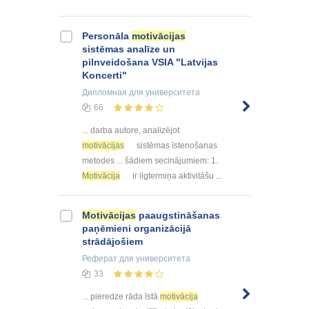
Personāla
motivācijas
sistēmas analīze un
pilnveidošana VSIA "Latvijas
Koncerti"
Дипломная
для университета
66
... darba autore, analizējot
motivācijas
sistēmas īstenošanas
metodes ... šādiem secinājumiem: 1.
Motivācija
ir ilgtermiņa aktivitāšu ...
Motivācijas
paaugstināšanas
paņēmieni organizācijā
strādājošiem
Реферат
для университета
33
... pieredze rāda īstā
motivācija