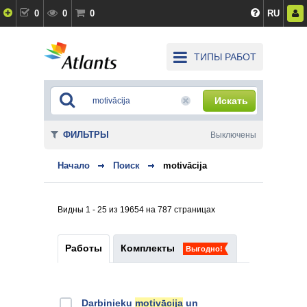
0
0
0
RU
ТИПЫ РАБОТ
Искать
ФИЛЬТРЫ
Выключены
Начало
Поиск
motivācija
Видны 1 - 25 из 19654 на 787 страницах
Работы
Комплекты
Выгодно!
Darbinieku
motivācija
un