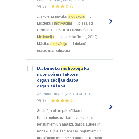
18
... skolēnu mācību
motivāciju
.
Līdztekus
motivācijai
, piesaiste
literatūrā ... rezultātu uzlabošanai.
Motivācija
tiek uzskatīta ... , 2012).
Mācību
motivāciju
ietekmē
mācīšanās situācija ...
Darbinieku
motivācija
kā
noteicošais faktors
organizācijas darba
organizēšanā
Дипломная
для университета
37
Secinājumi un priekšlikumi
Pamatojoties uz darbā veiktajiem
pētījumiem un analīzi, darba autore ir
nonākusi pie šādiem secinājumiem un
priekšlikumiem. Secinājumi: 1. Karavīri