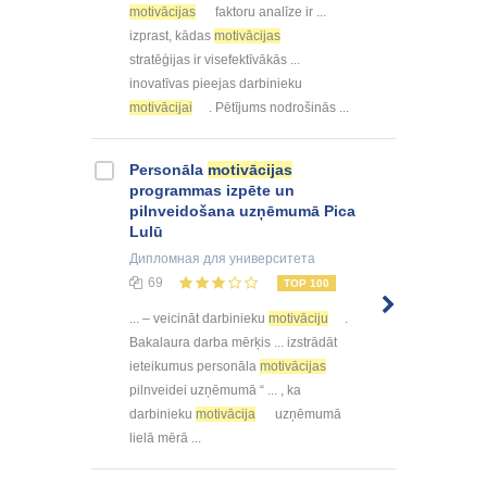
motivācijas
faktoru analīze ir ...
izprast, kādas
motivācijas
stratēģijas ir visefektīvākās ...
inovatīvas pieejas darbinieku
motivācijai
. Pētījums nodrošinās ...
Personāla
motivācijas
programmas izpēte un
pilnveidošana uzņēmumā Pica
Lulū
Дипломная
для университета
69
TOP 100
... – veicināt darbinieku
motivāciju
.
Bakalaura darba mērķis ... izstrādāt
ieteikumus personāla
motivācijas
pilnveidei uzņēmumā “ ... , ka
darbinieku
motivācija
uzņēmumā
lielā mērā ...