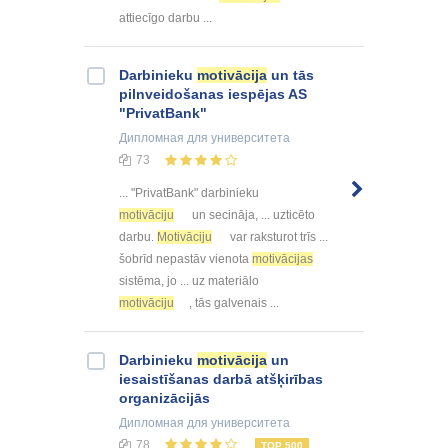
attiecīgo darbu ...
Darbinieku
motivācija
un tās
pilnveidošanas iespējas AS
"PrivatBank"
Дипломная
для университета
73
... "PrivatBank" darbinieku
motivāciju
un secināja, ... uzticēto
darbu.
Motivāciju
var raksturot trīs ...
šobrīd nepastāv vienota
motivācijas
sistēma, jo ... uz materiālo
motivāciju
, tās galvenais ...
Darbinieku
motivācija
un
iesaistīšanas darbā atšķirības
organizācijās
Дипломная
для университета
78
TOP 500