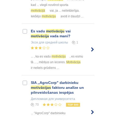
kad ... viegli novērot sporta
motivācijā
vai, ja ... nelietderīga.
Iekšējo
motivāciju
avoti ir daudzi ...
Es vadu
motivāciju
vai
motivācija
vada mani?
Эссе
для средней школы
1
... , ka es vadu
motivāciju
, es esmu
tā ... , mērķus un ieceres.
Motivācija
ir neliels grūdiens ...
SIA ,,AgroCorp" darbinieku
motivācijas
faktoru analīze un
pilnveidošanas iespējas
Дипломная
для университета
70
TOP 500
... "AgroCorp" darbinieku