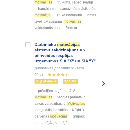
motivācijas
trūkums. Tāpēc svarīgi
... traucējumiem samazinās mācīšanās
motivācija
. Tā kā bakalaura ... tēmas
izvēli: „Mācīšanās
motivācijas
veidošanās pusaudžiem ar ...
Darbinieku
motivācijas
sistēmu salīdzinājums un
pilnveides iespējas
uzņēmumos SIA "X" un SIA "Y"
Дипломная
для университета
63
ОЦЕНЕННЫЙ!
TOP 500
... prēmijām uzņēmumā. 2.
Motivācijas
teorijas pamatā ir ...
savas vajadzības. 6.
Motivācijas
teoriju attīstība sākās ... izšķirt 3
galvenās
motivācijas
grupas:
pirmatnējās, saturīgās ...