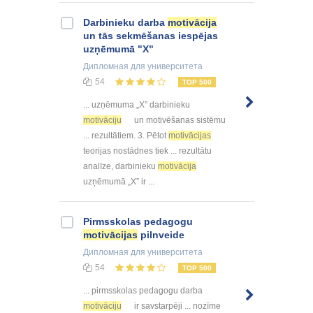
Darbinieku darba
motivācija
un tās sekmēšanas iespējas
uzņēmumā "X"
Дипломная
для университета
54
TOP 500
... uzņēmuma „X” darbinieku
motivāciju
un motivēšanas sistēmu
... rezultātiem. 3. Pētot
motivācijas
teorijas nostādnes tiek ... rezultātu
analīze, darbinieku
motivācija
uzņēmumā „X” ir ...
Pirmsskolas pedagogu
motivācijas
pilnveide
Дипломная
для университета
54
TOP 500
... pirmsskolas pedagogu darba
motivāciju
ir savstarpēji ... nozīme