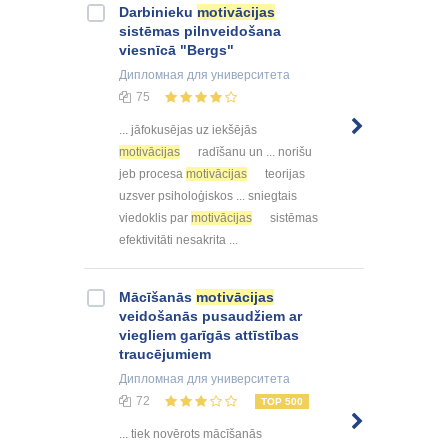
Darbinieku
motivācijas
sistēmas pilnveidošana
viesnīcā "Bergs"
Дипломная
для университета
75
... jāfokusējas uz iekšējās
motivācijas
radīšanu un ... norišu
jeb procesa
motivācijas
teorijas
uzsver psiholoģiskos ... sniegtais
viedoklis par
motivācijas
sistēmas
efektivitāti nesakrita ...
Mācīšanās
motivācijas
veidošanās pusaudžiem ar
viegliem garīgās attīstības
traucējumiem
Дипломная
для университета
72
TOP 500
... tiek novērots mācīšanās