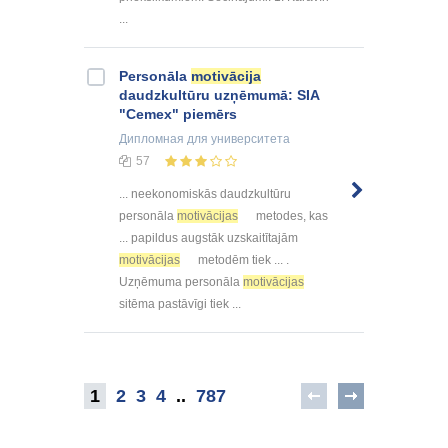
...
Personāla
motivācija
daudzkultūru uzņēmumā: SIA
"Cemex" piemērs
Дипломная
для университета
57
... neekonomiskās daudzkultūru
personāla
motivācijas
metodes, kas
... papildus augstāk uzskaitītajām
motivācijas
metodēm tiek ... .
Uzņēmuma personāla
motivācijas
sitēma pastāvīgi tiek ...
1
2
3
4
..
787