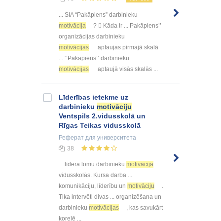
... SIA “Pakāpiens” darbinieku
motivācija
?  Kāda ir ... Pakāpiens’’
organizācijas darbinieku
motivācijas
aptaujas pirmajā skalā
... ‘’Pakāpiens’’ darbinieku
motivācijas
aptaujā visās skalās ...
Līderības ietekme uz
darbinieku
motivāciju
Ventspils 2.vidusskolā un
Rīgas Teikas vidusskolā
Реферат
для университета
38
... līdera lomu darbinieku
motivācijā
vidusskolās. Kursa darba ...
komunikāciju, līderību un
motivāciju
.
Tika intervēti divas ... organizēšana un
darbinieku
motivācijas
, kas savukārt
korelē ...