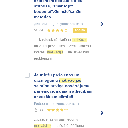
skolēniem sociālo zinību
stundās, izmantojot
kooperatīvās mācīšanās
metodes
Дипломная
для университета
79
TOP 50
... , kas ietekmē skolēnu
motivāciju
un vēlmi pievērsties ... zemu skolēnu
interesi,
motivāciju
un uzvedības
problēmām ...
Jauniešu pašcieņas un
sasniegumu
motivācijas
saistība ar viņa novērtējumu
par emocionālajām attiecībām
ar vecākiem bērnībā
Реферат
для университета
33
... pašcieņas un sasniegumu
motivācijas
attīstībā. Pētījuma ...