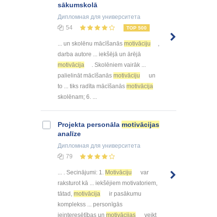
sākumskolā
Дипломная
для университета
54
TOP 500
... un skolēnu mācīšanās
motivāciju
,
darba autore ... iekšējā un ārējā
motivācija
. Skolēniem vairāk ...
palielināt mācīšanās
motivāciju
un
to ... tiks radīta mācīšanās
motivācija
skolēnam; 6. ...
Projekta personāla
motivācijas
analīze
Дипломная
для университета
79
... . Secinājumi: 1.
Motivāciju
var
raksturot kā ... iekšējiem motivatoriem,
tātad,
motivācija
ir pasākumu
komplekss ... personīgās
ieinteresētības un
motivācijas
veikt