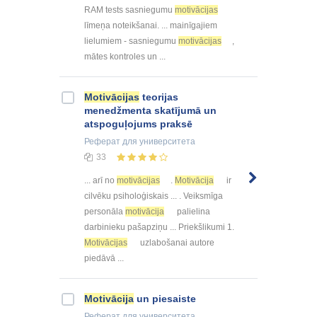
RAM tests sasniegumu
motivācijas
līmeņa noteikšanai. ... mainīgajiem
lielumiem - sasniegumu
motivācijas
,
mātes kontroles un ...
Motivācijas
teorijas
menedžmenta skatījumā un
atspoguļojums praksē
Реферат
для университета
33
... arī no
motivācijas
.
Motivācija
ir
cilvēku psiholoģiskais ... . Veiksmīga
personāla
motivācija
palielina
darbinieku pašapziņu ... Priekšlikumi 1.
Motivācijas
uzlabošanai autore
piedāvā ...
Motivācija
un piesaiste
Реферат
для университета