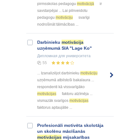
pirmsskolas pedagogu
motivācijā
ir
savstarpējai ... Lai pilnveidotu
pedagogu
motivāciju
svarīgi
nodrošināt tālmācības ...
Darbinieku
motivācija
uzņēmumā SIA "Lage Ko"
Дипломная
для университета
55
... Izanalizējot darbinieku
motivāciju
uzņēmumā atbilstoši bakalaura ...
respondenti kā vissvarīgāko
motivācijas
faktoru atzīmēja ...
vismazāk svarīgos
motivācijas
faktorus aptaujātie ...
Profesionāli motivēta skolotāja
un skolēnu mācīšanās
motivācijas
mijsakarības